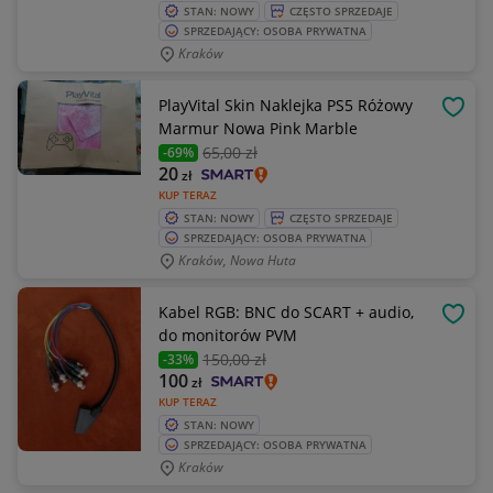
STAN: NOWY
CZĘSTO SPRZEDAJE
SPRZEDAJĄCY: OSOBA PRYWATNA
Kraków
PlayVital Skin Naklejka PS5 Różowy
OBSE
Marmur Nowa Pink Marble
65
,00 zł
-69%
20
zł
KUP TERAZ
STAN: NOWY
CZĘSTO SPRZEDAJE
SPRZEDAJĄCY: OSOBA PRYWATNA
Kraków, Nowa Huta
Kabel RGB: BNC do SCART + audio,
OBSE
do monitorów PVM
150
,00 zł
-33%
100
zł
KUP TERAZ
STAN: NOWY
SPRZEDAJĄCY: OSOBA PRYWATNA
Kraków