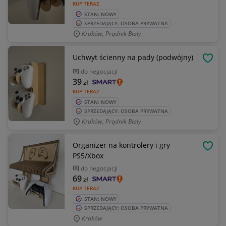
KUP TERAZ
STAN: NOWY
SPRZEDAJĄCY: OSOBA PRYWATNA
Kraków, Prądnik Biały
Uchwyt ścienny na pady (podwójny)
OBSE
do negocjacji
39
zł
KUP TERAZ
STAN: NOWY
SPRZEDAJĄCY: OSOBA PRYWATNA
Kraków, Prądnik Biały
Organizer na kontrolery i gry
OBSE
PS5/Xbox
do negocjacji
69
zł
KUP TERAZ
STAN: NOWY
SPRZEDAJĄCY: OSOBA PRYWATNA
Kraków