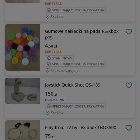
KUP TERAZ
SPRZEDAJĄCY: OSOBA PRYWATNA
Kraków
Gumowe nakładki na pada PS/Xbox
OBSE
(X6)
4
,50
zł
KUP TERAZ
STAN: NOWY
SPRZEDAJĄCY: OSOBA PRYWATNA
Kraków, Czyżyny
Joystick Quick Shot QS-189
OBSE
150
zł
OGŁOSZENIE
SPRZEDAJĄCY: OSOBA PRYWATNA
Kraków
Playdroid TV by Lexibook LBOX500
OBSE
75
zł