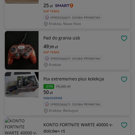
25
zł
KUP TERAZ
SPRZEDAJĄCY: OSOBA PRYWATNA
Kraków, Nowa Huta
Pad do grania usb
OBSE
49
,99
zł
KUP TERAZ
SPRZEDAJĄCY: OSOBA PRYWATNA
Kraków
Psx extreme/neo plus kolekcja
OBSE
75
,00 zł
-33%
50
zł
OGŁOSZENIE
SPRZEDAJĄCY: OSOBA PRYWATNA
Kraków, Bieńczyce
KONTO FORTNITE WARTE 40000 v-
OBSE
dolców+ rś