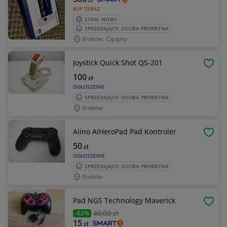
KUP TERAZ
STAN: NOWY
SPRZEDAJĄCY: OSOBA PRYWATNA
Kraków, Czyżyny
Joystick Quick Shot QS-201
OBSE
100
zł
OGŁOSZENIE
SPRZEDAJĄCY: OSOBA PRYWATNA
Kraków
Aiino AIHeroPad Pad Kontroler
OBSE
50
zł
OGŁOSZENIE
SPRZEDAJĄCY: OSOBA PRYWATNA
Kraków
Pad NGS Technology Maverick
OBSE
40
,00 zł
-62%
15
zł