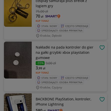
cosplay samuraja plus brelok z
logiem gry
75
,00 zł
70
zł
KUP TERAZ
STAN: NOWY
CZĘSTO SPRZEDAJE
SPRZEDAJĄCY: OSOBA PRYWATNA
Kraków, Dębniki
Nakładki na pada kontroler do gier
OBSE
na gałki grzybki xbox playstation
gumowe
9
,00 zł
-55%
3
,99
zł
KUP TERAZ
STAN: NOWY
CZĘSTO SPRZEDAJE
SPRZEDAJĄCY: OSOBA PRYWATNA
Kraków, Czyżyny
BACKBONE PlayStation, kontroler,
OBSE
iPhone Lightning
580
zł