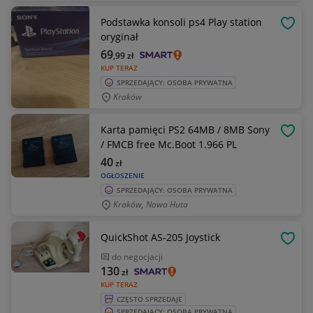
Podstawka konsoli ps4 Play station
OBSE
oryginał
69
,99
zł
KUP TERAZ
SPRZEDAJĄCY: OSOBA PRYWATNA
Kraków
Karta pamięci PS2 64MB / 8MB Sony
OBSE
/ FMCB free Mc.Boot 1.966 PL
40
zł
OGŁOSZENIE
SPRZEDAJĄCY: OSOBA PRYWATNA
Kraków, Nowa Huta
QuickShot AS-205 Joystick
OBSE
do negocjacji
130
zł
KUP TERAZ
CZĘSTO SPRZEDAJE
SPRZEDAJĄCY: OSOBA PRYWATNA