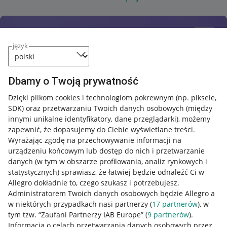
język
Dbamy o Twoją prywatność
Dzięki plikom cookies i technologiom pokrewnym
(np. piksele,
SDK)
oraz przetwarzaniu Twoich danych osobowych
(między
innymi unikalne identyfikatory, dane przeglądarki)
, możemy
zapewnić, że dopasujemy do Ciebie wyświetlane treści.
Wyrażając zgodę na przechowywanie informacji na
urządzeniu końcowym lub dostęp do nich i przetwarzanie
danych (w tym w obszarze profilowania, analiz rynkowych i
statystycznych) sprawiasz, że łatwiej będzie odnaleźć Ci w
Allegro dokładnie to, czego szukasz i potrzebujesz.
Administratorem Twoich danych osobowych będzie Allegro a
w niektórych przypadkach nasi partnerzy (
17
partnerów
), w
tym tzw. “Zaufani Partnerzy IAB Europe” (
9
partnerów
).
Przydatne informacje
Informacja o celach przetwarzania danych osobowych przez