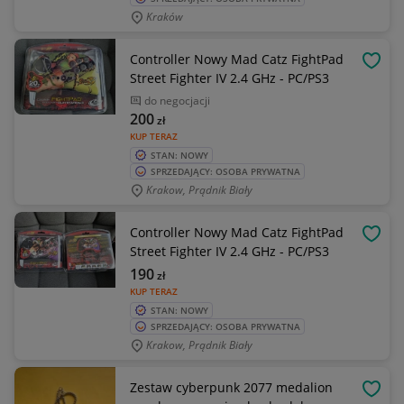
Kraków
Controller Nowy Mad Catz FightPad
OBSE
Street Fighter IV 2.4 GHz - PC/PS3
do negocjacji
200
zł
KUP TERAZ
STAN: NOWY
SPRZEDAJĄCY: OSOBA PRYWATNA
Krakow, Prądnik Biały
Controller Nowy Mad Catz FightPad
OBSE
Street Fighter IV 2.4 GHz - PC/PS3
190
zł
KUP TERAZ
STAN: NOWY
SPRZEDAJĄCY: OSOBA PRYWATNA
Krakow, Prądnik Biały
Zestaw cyberpunk 2077 medalion
OBSE