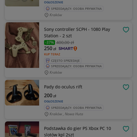
OGŁOSZENIE
SPRZEDAJĄCY: OSOBA PRYWATNA
Kraków
Sony controller SCPH - 1080 Play
OBSE
Station - 2 szt
400
,00 zł
-37%
250
zł
KUP TERAZ
CZĘSTO SPRZEDAJE
SPRZEDAJĄCY: OSOBA PRYWATNA
Kraków
Pady do oculus rift
OBSE
200
zł
OGŁOSZENIE
SPRZEDAJĄCY: OSOBA PRYWATNA
Kraków , Nowa Huta
Podstawka do gier PS Xbox PC 10
OBSE
slotów kpl 2szt