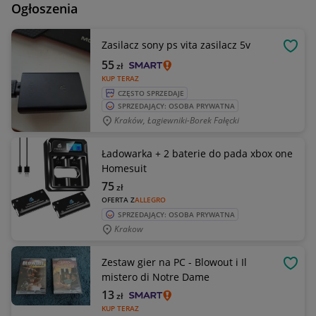
Ogłoszenia
Zasilacz sony ps vita zasilacz 5v
OBSE
55
zł
KUP TERAZ
CZĘSTO SPRZEDAJE
SPRZEDAJĄCY: OSOBA PRYWATNA
Kraków, Łagiewniki-Borek Fałęcki
Ładowarka + 2 baterie do pada xbox one
Homesuit
75
zł
OFERTA Z
ALLEGRO
SPRZEDAJĄCY: OSOBA PRYWATNA
Krakow
Zestaw gier na PC - Blowout i Il
OBSE
mistero di Notre Dame
13
zł
KUP TERAZ