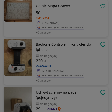
Gothic Mapa Grawer
OBSE
50
zł
KUP TERAZ
STAN: NOWY
SPRZEDAJĄCY: OSOBA PRYWATNA
Kraków
Bacbone Controler - kontroler do
OBSE
Iphone
do negocjacji
220
zł
OGŁOSZENIE
CZĘSTO SPRZEDAJE
SPRZEDAJĄCY: OSOBA PRYWATNA
Kraków
Uchwyt ścienny na pada
OBSE
(pojedynczy)
do negocjacji
29
zł