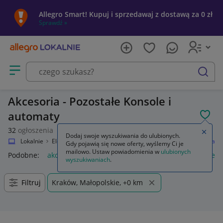
Allegro Smart! Kupuj i sprzedawaj z dostawą za 0 zł
Sprawdź »
Otwórz menu z kategoriami
szukaj
Akcesoria - Pozostałe Konsole i
automaty
POL
32
ogłoszenia
Zamkn
Dodaj swoje wyszukiwania do ulubionych.
Allegro Lokalnie
Elektronika
Konsole i automaty
Pozostałe
Akcesoria
Gdy pojawią się nowe oferty, wyślemy Ci je
mailowo. Ustaw powiadomienia w
ulubionych
Podobne:
akcesoria
akcesoria wędkarskie
akcesoria rower
wyszukiwaniach
.
Filtruj
Kraków, Małopolskie, +0 km