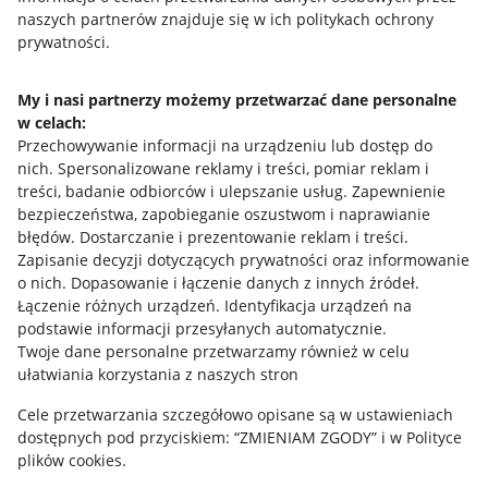
naszych partnerów znajduje się w ich politykach ochrony
prywatności.
Jak to działa
Napisz do nas
My i nasi partnerzy możemy przetwarzać dane personalne
w celach:
Allegro Gadane dla sprzedających
Przechowywanie informacji na urządzeniu lub dostęp do
Allegro Gadane dla kupujących
nich
.
Spersonalizowane reklamy i treści, pomiar reklam i
treści, badanie odbiorców i ulepszanie usług
.
Zapewnienie
Mapa miejscowości
bezpieczeństwa, zapobieganie oszustwom i naprawianie
błędów
.
Dostarczanie i prezentowanie reklam i treści
.
Informacje prawne
Zapisanie decyzji dotyczących prywatności oraz informowanie
o nich
.
Dopasowanie i łączenie danych z innych źródeł
.
Regulamin
Łączenie różnych urządzeń
.
Identyfikacja urządzeń na
podstawie informacji przesyłanych automatycznie
.
Polityka plików "cookies"
Twoje dane personalne przetwarzamy również w celu
ułatwiania korzystania z naszych stron
Ustawienia plików "cookies"
Cele przetwarzania szczegółowo opisane są w ustawieniach
Udostępnianie lokalizacji
dostępnych pod przyciskiem: “ZMIENIAM ZGODY” i w Polityce
Informacje dla Aktu o Usługach Cyfrowych
plików cookies.