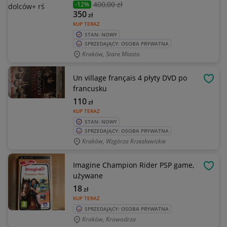
400
,00 zł
-12%
350
zł
KUP TERAZ
STAN: NOWY
SPRZEDAJĄCY: OSOBA PRYWATNA
Kraków, Stare Miasto
Un village français 4 płyty DVD po
OBSE
francusku
110
zł
KUP TERAZ
STAN: NOWY
SPRZEDAJĄCY: OSOBA PRYWATNA
Kraków, Wzgórza Krzesławickie
Imagine Champion Rider PSP game,
OBSE
używane
18
zł
KUP TERAZ
SPRZEDAJĄCY: OSOBA PRYWATNA
Kraków, Krowodrza