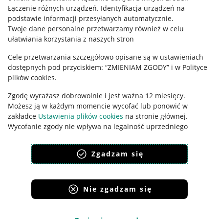
Łączenie różnych urządzeń
.
Identyfikacja urządzeń na
Ustawienia plików "cookies"
podstawie informacji przesyłanych automatycznie
.
Twoje dane personalne przetwarzamy również w celu
Udostępnianie lokalizacji
ułatwiania korzystania z naszych stron
Informacje dla Aktu o Usługach Cyfrowych
Cele przetwarzania szczegółowo opisane są w ustawieniach
dostępnych pod przyciskiem: “ZMIENIAM ZGODY” i w Polityce
Pobierz aplikację
plików cookies.
Zgodę wyrażasz dobrowolnie i jest ważna 12 miesięcy.
Możesz ją w każdym momencie wycofać lub ponowić w
zakładce
Ustawienia plików cookies
na stronie głównej.
Wycofanie zgody nie wpływa na legalność uprzedniego
przetwarzania.
Zgadzam się
polityka plików cookies
polityka ochrony prywatności
Nie zgadzam się
Korzystanie z serwisu oznacza akceptację
regulaminu
.