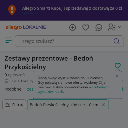
Allegro Smart! Kupuj i sprzedawaj z dostawą za 0 zł
Sprawdź »
Otwórz menu z kategoriami
szukaj
Zestawy prezentowe - Bedoń
Przykościelny
POL
0
ogłoszeń
Zamkn
Dodaj swoje wyszukiwania do ulubionych.
ro Lokalnie
Lokalny Ryneczek
Produkty spożywcze
Zestawy prezentowe
Gdy pojawią się nowe oferty, wyślemy Ci je
mailowo. Ustaw powiadomienia w
ulubionych
Podobne:
zestawy prezentowe
zestawy prezentowe dla kobie
wyszukiwaniach
.
Filtruj
Bedoń Przykościelny, Łódzkie, +0 km