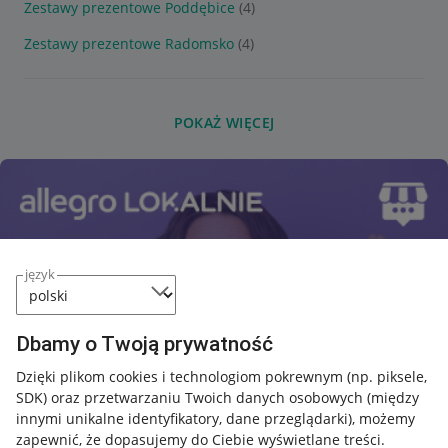
Zestawy prezentowe Poddębice
(4)
Zestawy prezentowe Radomsko
(4)
POKAŻ WIĘCEJ
język
Dbamy o Twoją prywatność
Dzięki plikom cookies i technologiom pokrewnym
(np. piksele,
SDK)
oraz przetwarzaniu Twoich danych osobowych
(między
innymi unikalne identyfikatory, dane przeglądarki)
, możemy
zapewnić, że dopasujemy do Ciebie wyświetlane treści.