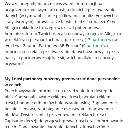
Wyrażając zgodę na przechowywanie informacji na
urządzeniu końcowym lub dostęp do nich i przetwarzanie
danych (w tym w obszarze profilowania, analiz rynkowych i
statystycznych) sprawiasz, że łatwiej będzie odnaleźć Ci w
Allegro dokładnie to, czego szukasz i potrzebujesz.
Administratorem Twoich danych osobowych będzie Allegro a
Przydatne informacje
w niektórych przypadkach nasi partnerzy (
17
partnerów
), w
tym tzw. “Zaufani Partnerzy IAB Europe” (
9
partnerów
).
Jak to działa
Informacja o celach przetwarzania danych osobowych przez
naszych partnerów znajduje się w ich politykach ochrony
Napisz do nas
prywatności.
Allegro Gadane dla sprzedających
My i nasi partnerzy możemy przetwarzać dane personalne
Allegro Gadane dla kupujących
w celach:
Mapa miejscowości
Przechowywanie informacji na urządzeniu lub dostęp do
nich
.
Spersonalizowane reklamy i treści, pomiar reklam i
Informacje prawne
treści, badanie odbiorców i ulepszanie usług
.
Zapewnienie
bezpieczeństwa, zapobieganie oszustwom i naprawianie
błędów
.
Dostarczanie i prezentowanie reklam i treści
.
Regulamin
Zapisanie decyzji dotyczących prywatności oraz informowanie
Polityka plików "cookies"
o nich
.
Dopasowanie i łączenie danych z innych źródeł
.