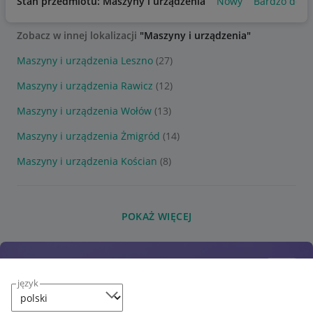
Stan przedmiotu: Maszyny i urządzenia
Nowy
Bardzo dobr
Zobacz w innej lokalizacji
"Maszyny i urządzenia"
Maszyny i urządzenia Leszno
(27)
Maszyny i urządzenia Rawicz
(12)
Maszyny i urządzenia Wołów
(13)
Maszyny i urządzenia Żmigród
(14)
Maszyny i urządzenia Kościan
(8)
POKAŻ WIĘCEJ
język