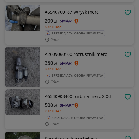
A6540700187 wtrysk merc
OBSE
200
zł
KUP TERAZ
SPRZEDAJĄCY: OSOBA PRYWATNA
Góra
A2609060100 rozrusznik merc
OBSE
350
zł
KUP TERAZ
SPRZEDAJĄCY: OSOBA PRYWATNA
Góra
A6540908400 turbina merc 2.0d
OBSE
500
zł
KUP TERAZ
SPRZEDAJĄCY: OSOBA PRYWATNA
Góra
Kocioł warzelny uchylny z