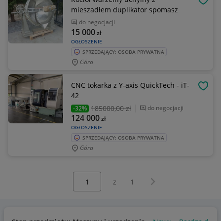
OBSE
mieszadłem duplikator spomasz
do negocjacji
15 000
zł
OGŁOSZENIE
SPRZEDAJĄCY: OSOBA PRYWATNA
Góra
CNC tokarka z Y-axis QuickTech - iT-
OBSE
42
185000
,00 zł
do negocjacji
-32%
124 000
zł
OGŁOSZENIE
SPRZEDAJĄCY: OSOBA PRYWATNA
Góra
Wybierz stronę:
Następna strona
z
1