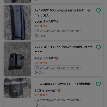
A2478891600 wygłuszenie błotnika
OBSE
mercGLA
80
zł
KUP TERAZ
SPRZEDAJĄCY: OSOBA PRYWATNA
Góra
A2475411000 obudowa akumulatora
OBSE
merc
49
zł
KUP TERAZ
SPRZEDAJĄCY: OSOBA PRYWATNA
Góra
A6541400300 zawór EGR z chłodnicą
OBSE
320
zł
KUP TERAZ
SPRZEDAJĄCY: OSOBA PRYWATNA
Góra