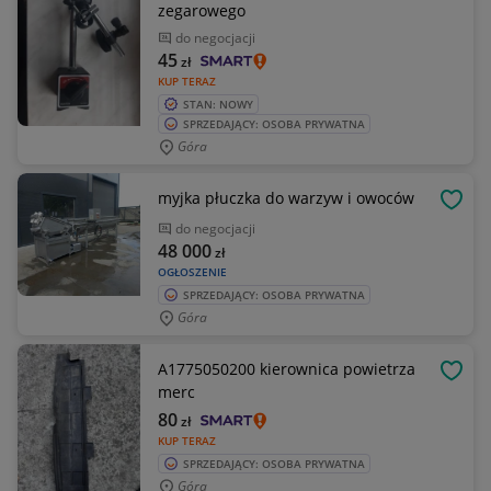
zegarowego
do negocjacji
45
zł
KUP TERAZ
STAN: NOWY
SPRZEDAJĄCY: OSOBA PRYWATNA
Góra
myjka płuczka do warzyw i owoców
OBSE
do negocjacji
48 000
zł
OGŁOSZENIE
SPRZEDAJĄCY: OSOBA PRYWATNA
Góra
A1775050200 kierownica powietrza
OBSE
merc
80
zł
KUP TERAZ
SPRZEDAJĄCY: OSOBA PRYWATNA
Góra