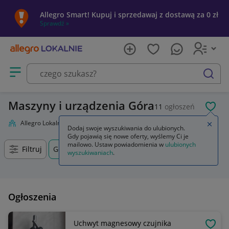
Allegro Smart! Kupuj i sprzedawaj z dostawą za 0 zł
Sprawdź »
Otwórz menu z kategoriami
szukaj
Maszyny i urządzenia Góra
11
ogłoszeń
POL
Allegro Lokalnie
Firma i usługi
Przemysł
Maszyny i urządzenia
Zamkn
Dodaj swoje wyszukiwania do ulubionych.
Gdy pojawią się nowe oferty, wyślemy Ci je
mailowo. Ustaw powiadomienia w
ulubionych
Filtruj
Góra, Dolnośląskie, +0 km
wyszukiwaniach
.
Ogłoszenia
Uchwyt magnesowy czujnika
OBSE