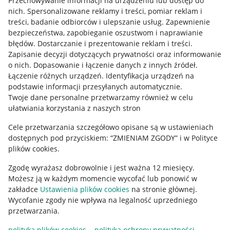
Przechowywanie informacji na urządzeniu lub dostęp do
Allegro Gadane dla kupujących
nich
.
Spersonalizowane reklamy i treści, pomiar reklam i
treści, badanie odbiorców i ulepszanie usług
.
Zapewnienie
Mapa miejscowości
bezpieczeństwa, zapobieganie oszustwom i naprawianie
błędów
.
Dostarczanie i prezentowanie reklam i treści
.
Informacje prawne
Zapisanie decyzji dotyczących prywatności oraz informowanie
o nich
.
Dopasowanie i łączenie danych z innych źródeł
.
Regulamin
Łączenie różnych urządzeń
.
Identyfikacja urządzeń na
podstawie informacji przesyłanych automatycznie
.
Polityka plików "cookies"
Twoje dane personalne przetwarzamy również w celu
ułatwiania korzystania z naszych stron
Ustawienia plików "cookies"
Cele przetwarzania szczegółowo opisane są w ustawieniach
Udostępnianie lokalizacji
dostępnych pod przyciskiem: “ZMIENIAM ZGODY” i w Polityce
Informacje dla Aktu o Usługach Cyfrowych
plików cookies.
Zgodę wyrażasz dobrowolnie i jest ważna 12 miesięcy.
Pobierz aplikację
Możesz ją w każdym momencie wycofać lub ponowić w
zakładce
Ustawienia plików cookies
na stronie głównej.
Wycofanie zgody nie wpływa na legalność uprzedniego
przetwarzania.
polityka plików cookies
polityka ochrony prywatności