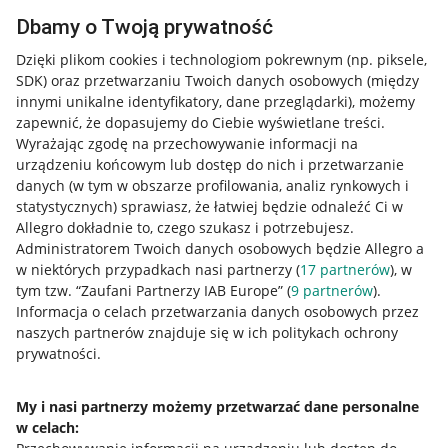
Dbamy o Twoją prywatność
Dzięki plikom cookies i technologiom pokrewnym
(np. piksele,
SDK)
oraz przetwarzaniu Twoich danych osobowych
(między
innymi unikalne identyfikatory, dane przeglądarki)
, możemy
zapewnić, że dopasujemy do Ciebie wyświetlane treści.
Wyrażając zgodę na przechowywanie informacji na
urządzeniu końcowym lub dostęp do nich i przetwarzanie
danych (w tym w obszarze profilowania, analiz rynkowych i
statystycznych) sprawiasz, że łatwiej będzie odnaleźć Ci w
Allegro dokładnie to, czego szukasz i potrzebujesz.
Administratorem Twoich danych osobowych będzie Allegro a
w niektórych przypadkach nasi partnerzy (
17
partnerów
), w
tym tzw. “Zaufani Partnerzy IAB Europe” (
9
partnerów
).
Przydatne informacje
Informacja o celach przetwarzania danych osobowych przez
naszych partnerów znajduje się w ich politykach ochrony
prywatności.
Jak to działa
Napisz do nas
My i nasi partnerzy możemy przetwarzać dane personalne
w celach:
Allegro Gadane dla sprzedających