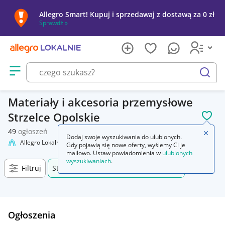
Allegro Smart! Kupuj i sprzedawaj z dostawą za 0 zł
Sprawdź »
Otwórz menu z kategoriami
szukaj
Materiały i akcesoria przemysłowe
Strzelce Opolskie
POL
49
ogłoszeń
Zamkn
Dodaj swoje wyszukiwania do ulubionych.
Allegro Lokalnie
Firma i usługi
Przemysł
Materiały i akcesoria
Gdy pojawią się nowe oferty, wyślemy Ci je
mailowo. Ustaw powiadomienia w
ulubionych
wyszukiwaniach
.
Filtruj
Strzelce Opolskie, Opolskie, +0 km
Ogłoszenia