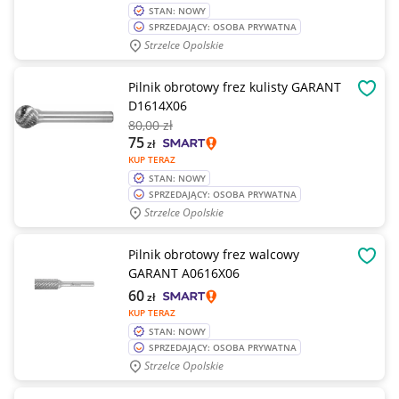
STAN: NOWY
SPRZEDAJĄCY: OSOBA PRYWATNA
Strzelce Opolskie
Pilnik obrotowy frez kulisty GARANT
OBSE
D1614X06
80
,00 zł
75
zł
KUP TERAZ
STAN: NOWY
SPRZEDAJĄCY: OSOBA PRYWATNA
Strzelce Opolskie
Pilnik obrotowy frez walcowy
OBSE
GARANT A0616X06
60
zł
KUP TERAZ
STAN: NOWY
SPRZEDAJĄCY: OSOBA PRYWATNA
Strzelce Opolskie