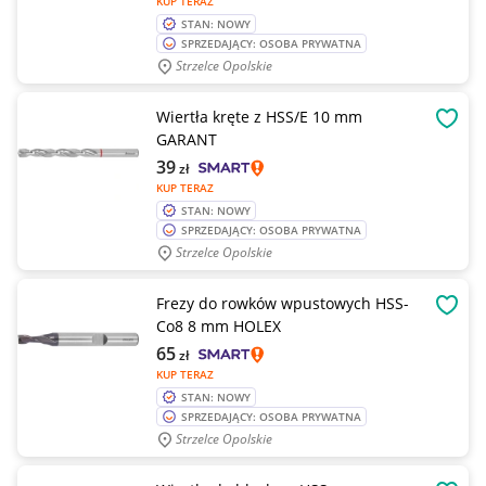
KUP TERAZ
STAN: NOWY
SPRZEDAJĄCY: OSOBA PRYWATNA
Strzelce Opolskie
Wiertła kręte z HSS/E 10 mm
OBSE
GARANT
39
zł
KUP TERAZ
STAN: NOWY
SPRZEDAJĄCY: OSOBA PRYWATNA
Strzelce Opolskie
Frezy do rowków wpustowych HSS-
OBSE
Co8 8 mm HOLEX
65
zł
KUP TERAZ
STAN: NOWY
SPRZEDAJĄCY: OSOBA PRYWATNA
Strzelce Opolskie