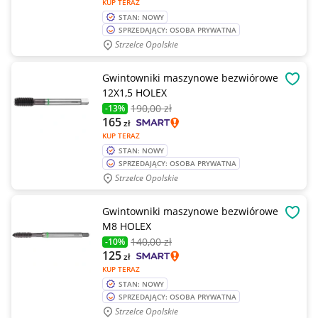
KUP TERAZ
STAN: NOWY
SPRZEDAJĄCY: OSOBA PRYWATNA
Strzelce Opolskie
Gwintowniki maszynowe bezwiórowe
OBSE
12X1,5 HOLEX
190
,00 zł
-13%
165
zł
KUP TERAZ
STAN: NOWY
SPRZEDAJĄCY: OSOBA PRYWATNA
Strzelce Opolskie
Gwintowniki maszynowe bezwiórowe
OBSE
M8 HOLEX
140
,00 zł
-10%
125
zł
KUP TERAZ
STAN: NOWY
SPRZEDAJĄCY: OSOBA PRYWATNA
Strzelce Opolskie