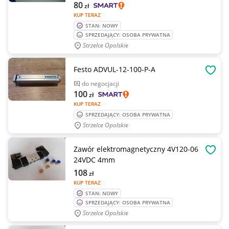
80
zł
KUP TERAZ
STAN: NOWY
SPRZEDAJĄCY: OSOBA PRYWATNA
Strzelce Opolskie
Festo ADVUL-12-100-P-A
OBSE
do negocjacji
100
zł
KUP TERAZ
SPRZEDAJĄCY: OSOBA PRYWATNA
Strzelce Opolskie
Zawór elektromagnetyczny 4V120-06
OBSE
24VDC 4mm
108
zł
KUP TERAZ
STAN: NOWY
SPRZEDAJĄCY: OSOBA PRYWATNA
Strzelce Opolskie