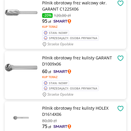
Pilnik obrotowy frez walcowy okr.
OBSE
GARANT C1225X06
120
,00 zł
-20%
95
zł
KUP TERAZ
STAN: NOWY
SPRZEDAJĄCY: OSOBA PRYWATNA
Strzelce Opolskie
Pilnik obrotowy frez kulisty GARANT
OBSE
D1009x06
60
zł
KUP TERAZ
STAN: NOWY
SPRZEDAJĄCY: OSOBA PRYWATNA
Strzelce Opolskie
Pilnik obrotowy frez kulisty HOLEX
OBSE
D1614X06
80
,00 zł
75
zł