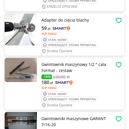
SPRZEDAJĄCY: OSOBA PRYWATNA
STRZELCE OPOLSKIE
Adapter do cięcia blachy
OBSE
59
zł
KUP TERAZ
STAN: NOWY
SPRZEDAJĄCY: OSOBA PRYWATNA
Strzelce Opolskie
Gwintownik maszynowy 1/2 " cala
OBSE
Format - zestaw
220
,00 zł
-18%
180
zł
KUP TERAZ
STAN: NOWY
SPRZEDAJĄCY: OSOBA PRYWATNA
Strzelce Opolskie
Gwintowniki maszynowe GARANT
OBSE
7/16-20