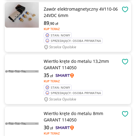
Zawór elektromagnetyczny 4V110-06
OBSE
24VDC 6mm
89
,90
zł
KUP TERAZ
STAN: NOWY
SPRZEDAJĄCY: OSOBA PRYWATNA
Strzelce Opolskie
Wiertło kręte do metalu 13,2mm
OBSE
GARANT 114050
35
zł
KUP TERAZ
STAN: NOWY
SPRZEDAJĄCY: OSOBA PRYWATNA
Strzelce Opolskie
Wiertło kręte do metalu 8mm
OBSE
GARANT 114050
30
zł
KUP TERAZ