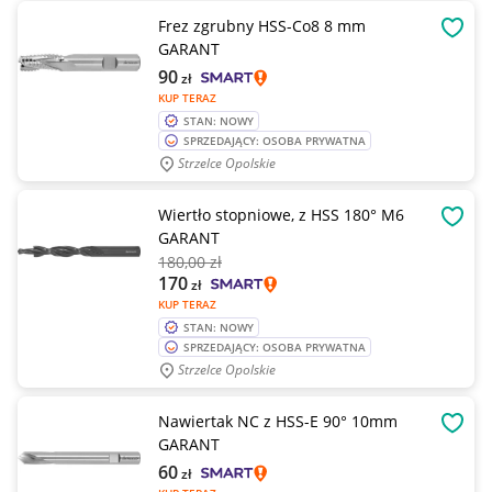
Frez zgrubny HSS-Co8 8 mm
OBSE
GARANT
90
zł
KUP TERAZ
STAN: NOWY
SPRZEDAJĄCY: OSOBA PRYWATNA
Strzelce Opolskie
Wiertło stopniowe, z HSS 180° M6
OBSE
GARANT
180
,00 zł
170
zł
KUP TERAZ
STAN: NOWY
SPRZEDAJĄCY: OSOBA PRYWATNA
Strzelce Opolskie
Nawiertak NC z HSS-E 90° 10mm
OBSE
GARANT
60
zł