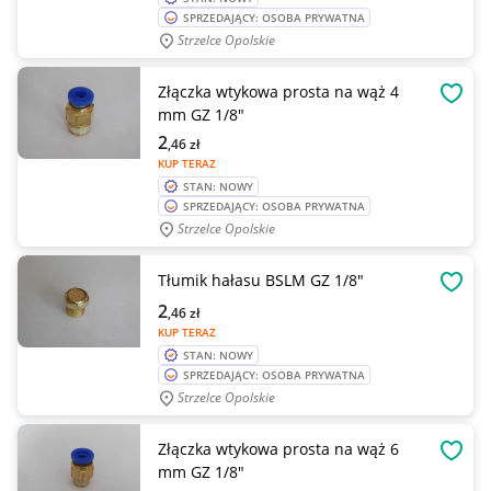
SPRZEDAJĄCY: OSOBA PRYWATNA
Strzelce Opolskie
Złączka wtykowa prosta na wąż 4
OBSE
mm GZ 1/8"
2
,46
zł
KUP TERAZ
STAN: NOWY
SPRZEDAJĄCY: OSOBA PRYWATNA
Strzelce Opolskie
Tłumik hałasu BSLM GZ 1/8"
OBSE
2
,46
zł
KUP TERAZ
STAN: NOWY
SPRZEDAJĄCY: OSOBA PRYWATNA
Strzelce Opolskie
Złączka wtykowa prosta na wąż 6
OBSE
mm GZ 1/8"