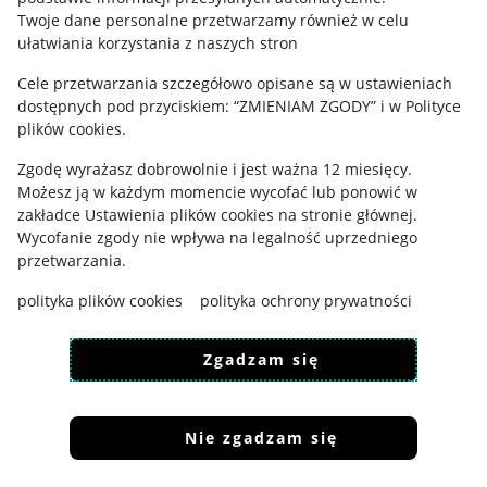
Polityka plików "cookies"
Twoje dane personalne przetwarzamy również w celu
ułatwiania korzystania z naszych stron
Ustawienia plików "cookies"
Cele przetwarzania szczegółowo opisane są w ustawieniach
Udostępnianie lokalizacji
dostępnych pod przyciskiem: “ZMIENIAM ZGODY” i w Polityce
Informacje dla Aktu o Usługach Cyfrowych
plików cookies.
Zgodę wyrażasz dobrowolnie i jest ważna 12 miesięcy.
Pobierz aplikację
Możesz ją w każdym momencie wycofać lub ponowić w
zakładce
Ustawienia plików cookies
na stronie głównej.
Wycofanie zgody nie wpływa na legalność uprzedniego
przetwarzania.
polityka plików cookies
polityka ochrony prywatności
Zgadzam się
Nie zgadzam się
Korzystanie z serwisu oznacza akceptację
regulaminu
.