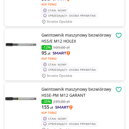
KUP TERAZ
STAN: NOWY
SPRZEDAJĄCY: OSOBA PRYWATNA
Strzelce Opolskie
Gwintownik maszynowy bezwiórowy
OBSE
HSS/E M12 HOLEX
109
,00 zł
-12%
95
zł
KUP TERAZ
STAN: NOWY
SPRZEDAJĄCY: OSOBA PRYWATNA
Strzelce Opolskie
Gwintownik maszynowy bezwiórowy
OBSE
HSSE-PM M12 GARANT
239
,00 zł
-35%
155
zł
KUP TERAZ
STAN: NOWY
SPRZEDAJĄCY: OSOBA PRYWATNA