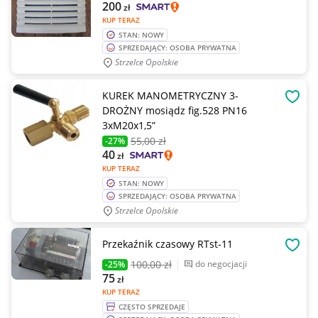
200
zł
KUP TERAZ
STAN: NOWY
SPRZEDAJĄCY: OSOBA PRYWATNA
Strzelce Opolskie
KUREK MANOMETRYCZNY 3-
OBSE
DROŻNY mosiądz fig.528 PN16
3xM20x1,5”
55
,00 zł
-27%
40
zł
KUP TERAZ
STAN: NOWY
SPRZEDAJĄCY: OSOBA PRYWATNA
Strzelce Opolskie
Przekaźnik czasowy RTst-11
OBSE
100
,00 zł
do negocjacji
-25%
75
zł
KUP TERAZ
CZĘSTO SPRZEDAJE