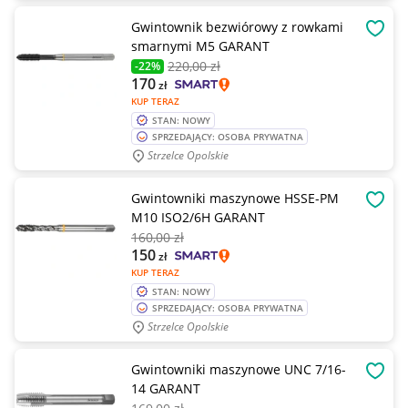
Gwintownik bezwiórowy z rowkami
OBSE
smarnymi M5 GARANT
220
,00 zł
-22%
170
zł
KUP TERAZ
STAN: NOWY
SPRZEDAJĄCY: OSOBA PRYWATNA
Strzelce Opolskie
Gwintowniki maszynowe HSSE-PM
OBSE
M10 ISO2/6H GARANT
160
,00 zł
150
zł
KUP TERAZ
STAN: NOWY
SPRZEDAJĄCY: OSOBA PRYWATNA
Strzelce Opolskie
Gwintowniki maszynowe UNC 7/16-
OBSE
14 GARANT