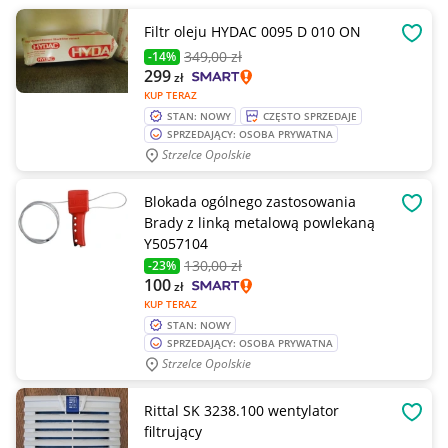
Filtr oleju HYDAC 0095 D 010 ON
OBSE
349
,00 zł
-14%
299
zł
KUP TERAZ
STAN: NOWY
CZĘSTO SPRZEDAJE
SPRZEDAJĄCY: OSOBA PRYWATNA
Strzelce Opolskie
Blokada ogólnego zastosowania
OBSE
Brady z linką metalową powlekaną
Y5057104
130
,00 zł
-23%
100
zł
KUP TERAZ
STAN: NOWY
SPRZEDAJĄCY: OSOBA PRYWATNA
Strzelce Opolskie
Rittal SK 3238.100 wentylator
OBSE
filtrujący