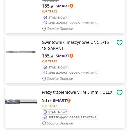
169
,00 zł
155
zł
KUP TERAZ
STAN: NOWY
SPRZEDAJĄCY: OSOBA PRYWATNA
Strzelce Opolskie
Gwintowniki maszynowe UNC 5/16-
OBSE
18 GARANT
155
zł
KUP TERAZ
STAN: NOWY
SPRZEDAJĄCY: OSOBA PRYWATNA
Strzelce Opolskie
Frezy trzpieniowe VHM 5 mm HOLEX
OBSE
50
zł
KUP TERAZ
STAN: NOWY
SPRZEDAJĄCY: OSOBA PRYWATNA
Strzelce Opolskie