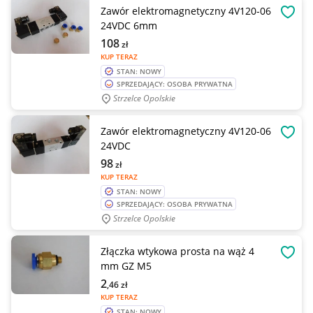
Zawór elektromagnetyczny 4V120-06
OBSE
24VDC 6mm
108
zł
KUP TERAZ
STAN: NOWY
SPRZEDAJĄCY: OSOBA PRYWATNA
Strzelce Opolskie
Zawór elektromagnetyczny 4V120-06
OBSE
24VDC
98
zł
KUP TERAZ
STAN: NOWY
SPRZEDAJĄCY: OSOBA PRYWATNA
Strzelce Opolskie
Złączka wtykowa prosta na wąż 4
OBSE
mm GZ M5
2
,46
zł
KUP TERAZ
STAN: NOWY