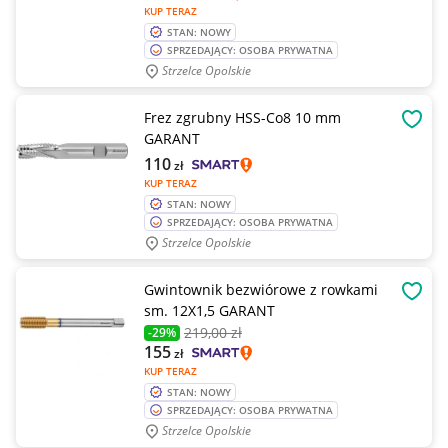
KUP TERAZ
STAN: NOWY
SPRZEDAJĄCY: OSOBA PRYWATNA
Strzelce Opolskie
Frez zgrubny HSS-Co8 10 mm
OBSE
GARANT
110
zł
KUP TERAZ
STAN: NOWY
SPRZEDAJĄCY: OSOBA PRYWATNA
Strzelce Opolskie
Gwintownik bezwiórowe z rowkami
OBSE
sm. 12X1,5 GARANT
219
,00 zł
-29%
155
zł
KUP TERAZ
STAN: NOWY
SPRZEDAJĄCY: OSOBA PRYWATNA
Strzelce Opolskie