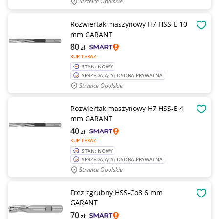
Strzelce Opolskie
Rozwiertak maszynowy H7 HSS-E 10
OBSE
mm GARANT
80
zł
KUP TERAZ
STAN: NOWY
SPRZEDAJĄCY: OSOBA PRYWATNA
Strzelce Opolskie
Rozwiertak maszynowy H7 HSS-E 4
OBSE
mm GARANT
40
zł
KUP TERAZ
STAN: NOWY
SPRZEDAJĄCY: OSOBA PRYWATNA
Strzelce Opolskie
Frez zgrubny HSS-Co8 6 mm
OBSE
GARANT
70
zł