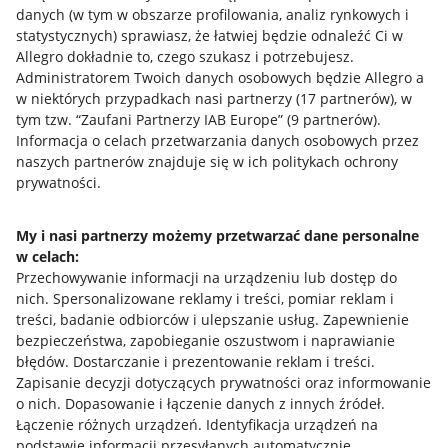
danych (w tym w obszarze profilowania, analiz rynkowych i
statystycznych) sprawiasz, że łatwiej będzie odnaleźć Ci w
Allegro dokładnie to, czego szukasz i potrzebujesz.
Administratorem Twoich danych osobowych będzie Allegro a
w niektórych przypadkach nasi partnerzy (
17
partnerów
), w
tym tzw. “Zaufani Partnerzy IAB Europe” (
9
partnerów
).
Przydatne informacje
Informacja o celach przetwarzania danych osobowych przez
naszych partnerów znajduje się w ich politykach ochrony
prywatności.
Jak to działa
Napisz do nas
My i nasi partnerzy możemy przetwarzać dane personalne
w celach:
Allegro Gadane dla sprzedających
Przechowywanie informacji na urządzeniu lub dostęp do
Allegro Gadane dla kupujących
nich
.
Spersonalizowane reklamy i treści, pomiar reklam i
treści, badanie odbiorców i ulepszanie usług
.
Zapewnienie
Mapa miejscowości
bezpieczeństwa, zapobieganie oszustwom i naprawianie
błędów
.
Dostarczanie i prezentowanie reklam i treści
.
Informacje prawne
Zapisanie decyzji dotyczących prywatności oraz informowanie
o nich
.
Dopasowanie i łączenie danych z innych źródeł
.
Regulamin
Łączenie różnych urządzeń
.
Identyfikacja urządzeń na
podstawie informacji przesyłanych automatycznie
.