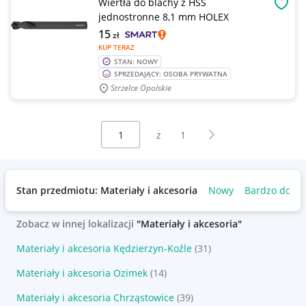
Wiertła do blachy z HSS
OBSE
jednostronne 8,1 mm HOLEX
15
zł
KUP TERAZ
STAN: NOWY
SPRZEDAJĄCY: OSOBA PRYWATNA
Strzelce Opolskie
Wybierz stronę:
Następna strona
z
1
Stan przedmiotu: Materiały i akcesoria
Nowy
Bardzo dobry
Zobacz w innej lokalizacji
"Materiały i akcesoria"
Materiały i akcesoria Kędzierzyn-Koźle
(31)
Materiały i akcesoria Ozimek
(14)
Materiały i akcesoria Chrząstowice
(39)