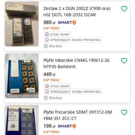
Zestaw 2 x DGN 2002Z IC908 oraz
OBSE
nóż DGTL 16B-2D32 ISCAR
989
zł
KUP TERAZ
STAN: NOWY
SPRZEDAJĄCY: OSOBA PRYWATNA
Wierbka
Płytki tokarskie CNMG 190612-26
OBSE
NTP35 Baildonit
449
zł
KUP TERAZ
STAN: NOWY
SPRZEDAJĄCY: OSOBA PRYWATNA
Wierbka
Płytki frezarskie SDMT 09T312-DM
OBSE
YBM 351 ZCC-CT
199
zł
KUP TERAZ