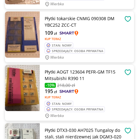
Wierbka
Płytki tokarskie CNMG 090308 DM
OBSE
YBC252 ZCC-CT
109
zł
KUP TERAZ
STAN: NOWY
SPRZEDAJĄCY: OSOBA PRYWATNA
Wierbka
Płytki AOGT 123604 PEFR-GM TF15
OBSE
Mitsubishi R390 11
218
,00 zł
-10%
195
zł
KUP TERAZ
STAN: NOWY
SPRZEDAJĄCY: OSOBA PRYWATNA
Wierbka
Płytki DTX3-030 AH7025 Tungaloy do
OBSE
stali, stali nierdzewnej jak DGM3-020