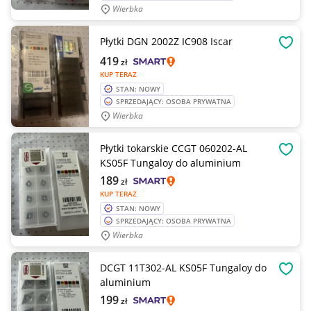
Wierbka
Płytki DGN 2002Z IC908 Iscar
OBSE
419
zł
KUP TERAZ
STAN: NOWY
SPRZEDAJĄCY: OSOBA PRYWATNA
Wierbka
Płytki tokarskie CCGT 060202-AL
OBSE
KS05F Tungaloy do aluminium
189
zł
KUP TERAZ
STAN: NOWY
SPRZEDAJĄCY: OSOBA PRYWATNA
Wierbka
DCGT 11T302-AL KS05F Tungaloy do
OBSE
aluminium
199
zł