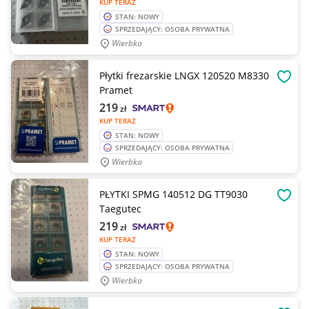
KUP TERAZ
STAN: NOWY
SPRZEDAJĄCY: OSOBA PRYWATNA
Wierbka
Płytki frezarskie LNGX 120520 M8330
OBSE
Pramet
219
zł
KUP TERAZ
STAN: NOWY
SPRZEDAJĄCY: OSOBA PRYWATNA
Wierbka
PŁYTKI SPMG 140512 DG TT9030
OBSE
Taegutec
219
zł
KUP TERAZ
STAN: NOWY
SPRZEDAJĄCY: OSOBA PRYWATNA
Wierbka