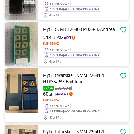
STAN: NOWY
SPRZEDAJĄCY: OSOBA PRYWATNA
Wierbka
Płytki CCMT 120408 P100R D’Andrea
OBSE
218
zł
KUP TERAZ
STAN: NOWY
SPRZEDAJĄCY: OSOBA PRYWATNA
Wierbka
Płytki tokarskie TNMM 220412L
OBSE
NTP35/P35 Baildonit
239
,00 zł
-74%
60
zł
KUP TERAZ
STAN: NOWY
SPRZEDAJĄCY: OSOBA PRYWATNA
Wierbka
Płytki tokarskie TNMM 220412L