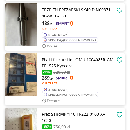
TRZPIEŃ FREZARSKI SK40 DIN69871
OBSE
40-SK16-150
188
zł
KUP TERAZ
STAN: NOWY
SPRZEDAJĄCY: OSOBA PRYWATNA
Wierbka
Płytki frezarskie LOMU 100408ER-GM
OBSE
PR1525 Kyocera
328
,00 zł
-11%
289
zł
KUP TERAZ
STAN: NOWY
SPRZEDAJĄCY: OSOBA PRYWATNA
Wierbka
Frez Sandvik fi 10 1P222-0100-XA
OBSE
1630
750
,00 zł
-80%