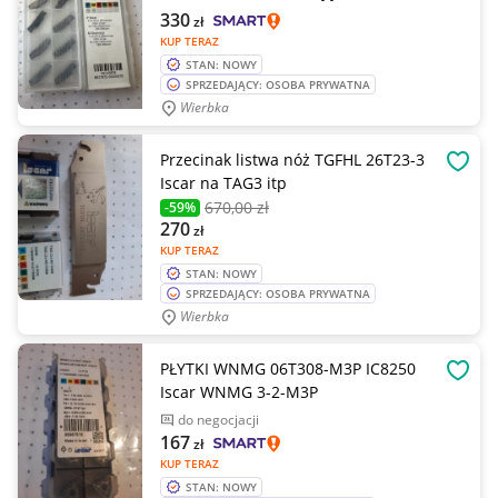
330
zł
KUP TERAZ
STAN: NOWY
SPRZEDAJĄCY: OSOBA PRYWATNA
Wierbka
Przecinak listwa nóż TGFHL 26T23-3
OBSE
Iscar na TAG3 itp
670
,00 zł
-59%
270
zł
KUP TERAZ
STAN: NOWY
SPRZEDAJĄCY: OSOBA PRYWATNA
Wierbka
PŁYTKI WNMG 06T308-M3P IC8250
OBSE
Iscar WNMG 3-2-M3P
do negocjacji
167
zł
KUP TERAZ
STAN: NOWY