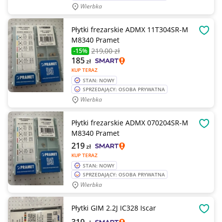
Wierbka
Płytki frezarskie ADMX 11T304SR-M
OBSE
M8340 Pramet
219
,00 zł
-15%
185
zł
KUP TERAZ
STAN: NOWY
SPRZEDAJĄCY: OSOBA PRYWATNA
Wierbka
Płytki frezarskie ADMX 070204SR-M
OBSE
M8340 Pramet
219
zł
KUP TERAZ
STAN: NOWY
SPRZEDAJĄCY: OSOBA PRYWATNA
Wierbka
Płytki GIM 2.2J IC328 Iscar
OBSE