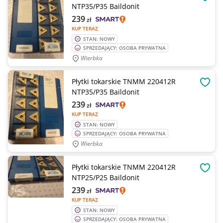
OBSE
NTP35/P35 Baildonit
239
zł
KUP TERAZ
STAN: NOWY
SPRZEDAJĄCY: OSOBA PRYWATNA
Wierbka
Płytki tokarskie TNMM 220412R
OBSE
NTP35/P35 Baildonit
239
zł
KUP TERAZ
STAN: NOWY
SPRZEDAJĄCY: OSOBA PRYWATNA
Wierbka
Płytki tokarskie TNMM 220412R
OBSE
NTP25/P25 Baildonit
239
zł
KUP TERAZ
STAN: NOWY
SPRZEDAJĄCY: OSOBA PRYWATNA