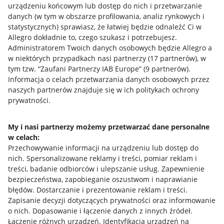
urządzeniu końcowym lub dostęp do nich i przetwarzanie
danych (w tym w obszarze profilowania, analiz rynkowych i
statystycznych) sprawiasz, że łatwiej będzie odnaleźć Ci w
Allegro dokładnie to, czego szukasz i potrzebujesz.
Administratorem Twoich danych osobowych będzie Allegro a
w niektórych przypadkach nasi partnerzy (
17
partnerów
), w
tym tzw. “Zaufani Partnerzy IAB Europe” (
9
partnerów
).
Przydatne informacje
Informacja o celach przetwarzania danych osobowych przez
naszych partnerów znajduje się w ich politykach ochrony
prywatności.
Jak to działa
Napisz do nas
My i nasi partnerzy możemy przetwarzać dane personalne
w celach:
Allegro Gadane dla sprzedających
Przechowywanie informacji na urządzeniu lub dostęp do
Allegro Gadane dla kupujących
nich
.
Spersonalizowane reklamy i treści, pomiar reklam i
treści, badanie odbiorców i ulepszanie usług
.
Zapewnienie
Mapa miejscowości
bezpieczeństwa, zapobieganie oszustwom i naprawianie
błędów
.
Dostarczanie i prezentowanie reklam i treści
.
Informacje prawne
Zapisanie decyzji dotyczących prywatności oraz informowanie
o nich
.
Dopasowanie i łączenie danych z innych źródeł
.
Regulamin
Łączenie różnych urządzeń
.
Identyfikacja urządzeń na