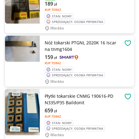
189
zł
KUP TERAZ
STAN: NOWY
SPRZEDAJĄCY: OSOBA PRYWATNA
Wierbka
Nóż tokarski PTGNL 2020K 16 Iscar
OBSE
na tnmg1604
159
zł
KUP TERAZ
STAN: NOWY
SPRZEDAJĄCY: OSOBA PRYWATNA
Wierbka
Płytki tokarskie CNMG 190616-PD
OBSE
N335/P35 Baildonit
659
zł
KUP TERAZ
STAN: NOWY
SPRZEDAJĄCY: OSOBA PRYWATNA
Wierbka