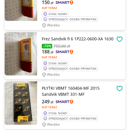
150
zł
KUP TERAZ
STAN: NOWY
SPRZEDAJĄCY: OSOBA PRYWATNA
Wierbka
Frez Sandvik fi 6 1P222-0600-XA 1630
OBSE
750
,00 zł
-74%
188
zł
KUP TERAZ
STAN: NOWY
SPRZEDAJĄCY: OSOBA PRYWATNA
Wierbka
PŁYTKI VBMT 160404-MF 2015
OBSE
Sandvik VBMT 331-MF
249
zł
KUP TERAZ
STAN: NOWY
SPRZEDAJĄCY: OSOBA PRYWATNA
Wierbka