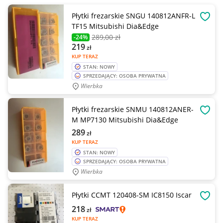
Płytki frezarskie SNGU 140812ANFR-L
OBSE
TF15 Mitsubishi Dia&Edge
289
,00 zł
-24%
219
zł
KUP TERAZ
STAN: NOWY
SPRZEDAJĄCY: OSOBA PRYWATNA
Wierbka
Płytki frezarskie SNMU 140812ANER-
OBSE
M MP7130 Mitsubishi Dia&Edge
289
zł
KUP TERAZ
STAN: NOWY
SPRZEDAJĄCY: OSOBA PRYWATNA
Wierbka
Płytki CCMT 120408-SM IC8150 Iscar
OBSE
218
zł
KUP TERAZ