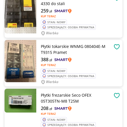
OBSE
4330 do stali
259
zł
KUP TERAZ
STAN: NOWY
SPRZEDAJĄCY: OSOBA PRYWATNA
Wierbka
Płytki tokarskie WNMG 080404E-M
OBSE
T9315 Pramet
388
zł
KUP TERAZ
STAN: NOWY
SPRZEDAJĄCY: OSOBA PRYWATNA
Wierbka
Płytki frezarskie Seco OFEX
OBSE
05T305TN-M8 T25M
208
zł
KUP TERAZ
STAN: NOWY
SPRZEDAJĄCY: OSOBA PRYWATNA