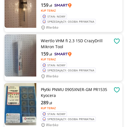
159
zł
KUP TERAZ
STAN: NOWY
SPRZEDAJĄCY: OSOBA PRYWATNA
Wierbka
Wiertlo VHM fi 2.3 15D CrazyDrill
OBSE
Mikron Tool
159
zł
KUP TERAZ
STAN: NOWY
SPRZEDAJĄCY: OSOBA PRYWATNA
Wierbka
Płytki PNMU 0905XNER-GM PR1535
OBSE
Kyocera
289
zł
KUP TERAZ
STAN: NOWY
SPRZEDAJĄCY: OSOBA PRYWATNA
Wierbka