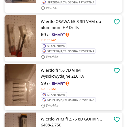
SPRZEDAJĄCY: OSOBA PRYWATNA
Wierbka
Wiertlo OSAWA fi5.3 3D VHM do
OBSE
aluminium HP Drills
69
zł
KUP TERAZ
STAN: NOWY
SPRZEDAJĄCY: OSOBA PRYWATNA
Wierbka
Wiertlo fi 1.0 7D VHM
OBSE
wysokowydajne ZECHA
59
zł
KUP TERAZ
STAN: NOWY
SPRZEDAJĄCY: OSOBA PRYWATNA
Wierbka
Wiertlo VHM fi 2.75 8D GUHRING
OBSE
6408-2,750