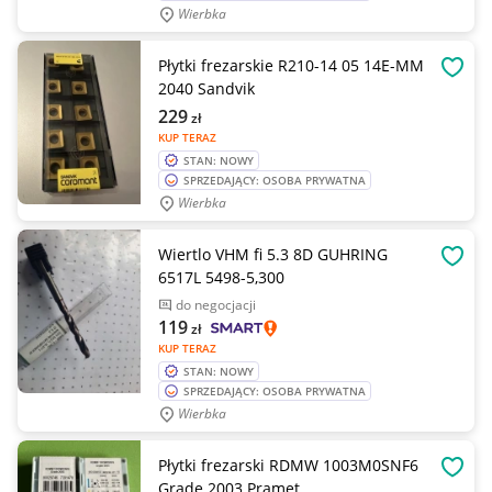
Wierbka
Płytki frezarskie R210-14 05 14E-MM
OBSE
2040 Sandvik
229
zł
KUP TERAZ
STAN: NOWY
SPRZEDAJĄCY: OSOBA PRYWATNA
Wierbka
Wiertlo VHM fi 5.3 8D GUHRING
OBSE
6517L 5498-5,300
do negocjacji
119
zł
KUP TERAZ
STAN: NOWY
SPRZEDAJĄCY: OSOBA PRYWATNA
Wierbka
Płytki frezarski RDMW 1003M0SNF6
OBSE
Grade 2003 Pramet