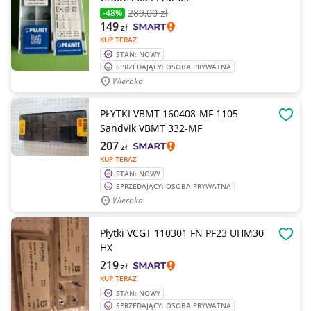
289
,00 zł
-48%
149
zł
KUP TERAZ
STAN: NOWY
SPRZEDAJĄCY: OSOBA PRYWATNA
Wierbka
PŁYTKI VBMT 160408-MF 1105
OBSE
Sandvik VBMT 332-MF
207
zł
KUP TERAZ
STAN: NOWY
SPRZEDAJĄCY: OSOBA PRYWATNA
Wierbka
Płytki VCGT 110301 FN PF23 UHM30
OBSE
HX
219
zł
KUP TERAZ
STAN: NOWY
SPRZEDAJĄCY: OSOBA PRYWATNA