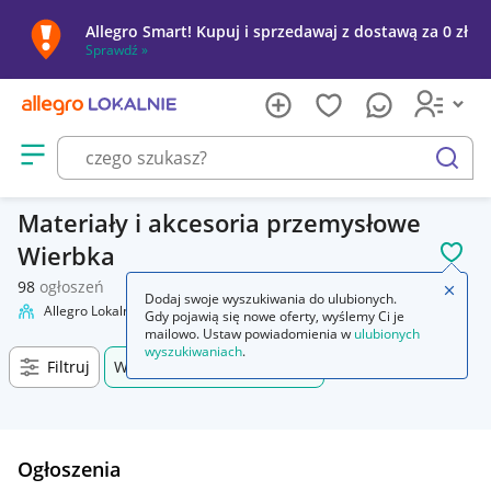
Allegro Smart! Kupuj i sprzedawaj z dostawą za 0 zł
Sprawdź »
Otwórz menu z kategoriami
szukaj
Materiały i akcesoria przemysłowe
Wierbka
POL
98
ogłoszeń
Zamkn
Dodaj swoje wyszukiwania do ulubionych.
Allegro Lokalnie
Firma i usługi
Przemysł
Materiały i akcesoria
Gdy pojawią się nowe oferty, wyślemy Ci je
mailowo. Ustaw powiadomienia w
ulubionych
wyszukiwaniach
.
Filtruj
Wierbka, Śląskie, +0 km
Ogłoszenia