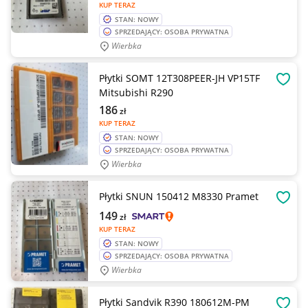
KUP TERAZ
STAN: NOWY
SPRZEDAJĄCY: OSOBA PRYWATNA
Wierbka
Płytki SOMT 12T308PEER-JH VP15TF
OBSE
Mitsubishi R290
186
zł
KUP TERAZ
STAN: NOWY
SPRZEDAJĄCY: OSOBA PRYWATNA
Wierbka
Płytki SNUN 150412 M8330 Pramet
OBSE
149
zł
KUP TERAZ
STAN: NOWY
SPRZEDAJĄCY: OSOBA PRYWATNA
Wierbka
Płytki Sandvik R390 180612M-PM