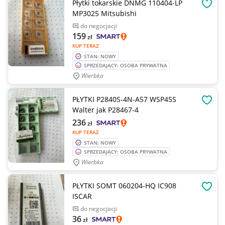
Płytki tokarskie DNMG 110404-LP
OBSE
MP3025 Mitsubishi
do negocjacji
159
zł
KUP TERAZ
STAN: NOWY
SPRZEDAJĄCY: OSOBA PRYWATNA
Wierbka
PŁYTKI P2840S-4N-A57 WSP45S
OBSE
Walter jak P28467-4
236
zł
KUP TERAZ
STAN: NOWY
SPRZEDAJĄCY: OSOBA PRYWATNA
Wierbka
PŁYTKI SOMT 060204-HQ IC908
OBSE
ISCAR
do negocjacji
36
zł