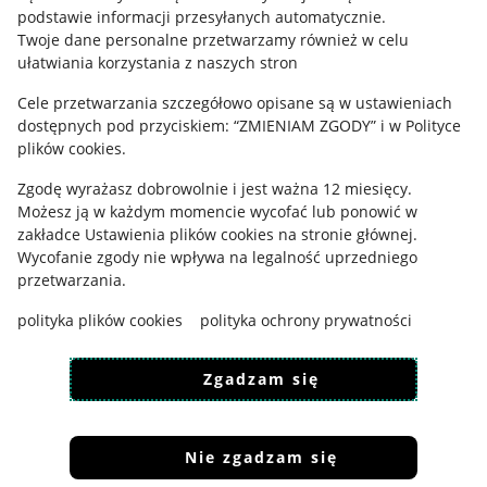
podstawie informacji przesyłanych automatycznie
.
Polityka plików "cookies"
Twoje dane personalne przetwarzamy również w celu
ułatwiania korzystania z naszych stron
Ustawienia plików "cookies"
Cele przetwarzania szczegółowo opisane są w ustawieniach
Udostępnianie lokalizacji
dostępnych pod przyciskiem: “ZMIENIAM ZGODY” i w Polityce
Informacje dla Aktu o Usługach Cyfrowych
plików cookies.
Zgodę wyrażasz dobrowolnie i jest ważna 12 miesięcy.
Pobierz aplikację
Możesz ją w każdym momencie wycofać lub ponowić w
zakładce
Ustawienia plików cookies
na stronie głównej.
Wycofanie zgody nie wpływa na legalność uprzedniego
przetwarzania.
polityka plików cookies
polityka ochrony prywatności
Zgadzam się
Nie zgadzam się
Korzystanie z serwisu oznacza akceptację
regulaminu
.