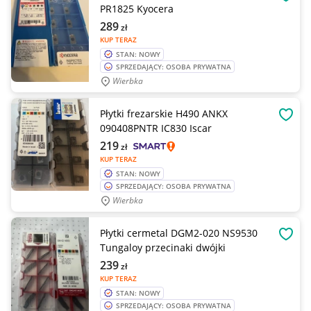
OBSE
PR1825 Kyocera
289
zł
KUP TERAZ
STAN: NOWY
SPRZEDAJĄCY: OSOBA PRYWATNA
Wierbka
Płytki frezarskie H490 ANKX
OBSE
090408PNTR IC830 Iscar
219
zł
KUP TERAZ
STAN: NOWY
SPRZEDAJĄCY: OSOBA PRYWATNA
Wierbka
Płytki cermetal DGM2-020 NS9530
OBSE
Tungaloy przecinaki dwójki
239
zł
KUP TERAZ
STAN: NOWY
SPRZEDAJĄCY: OSOBA PRYWATNA