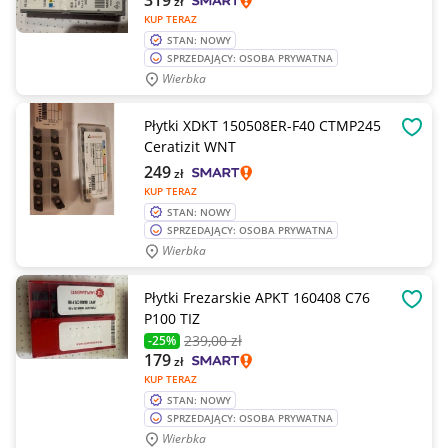
319
zł
KUP TERAZ
STAN: NOWY
SPRZEDAJĄCY: OSOBA PRYWATNA
Wierbka
Płytki XDKT 150508ER-F40 CTMP245
OBSE
Ceratizit WNT
249
zł
KUP TERAZ
STAN: NOWY
SPRZEDAJĄCY: OSOBA PRYWATNA
Wierbka
Płytki Frezarskie APKT 160408 C76
OBSE
P100 TIZ
239
,00 zł
-25%
179
zł
KUP TERAZ
STAN: NOWY
SPRZEDAJĄCY: OSOBA PRYWATNA
Wierbka