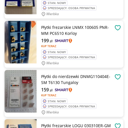
STAN: NOWY
SPRZEDAJĄCY: OSOBA PRYWATNA
Wierbka
Płytki frezarskie LNMX 100605 PNR-
OBSE
MM PC6510 Korloy
199
zł
KUP TERAZ
STAN: NOWY
SPRZEDAJĄCY: OSOBA PRYWATNA
Wierbka
Płytki do nierdzewki DNMG110404E-
OBSE
SM T6130 Tungaloy
159
zł
KUP TERAZ
STAN: NOWY
SPRZEDAJĄCY: OSOBA PRYWATNA
Wierbka
Płytki frezarskie LOGU 030310ER-GM