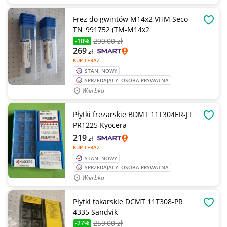
Frez do gwintów M14x2 VHM Seco
OBSE
TN_991752 (TM-M14x2
299
,00 zł
-10%
269
zł
KUP TERAZ
STAN: NOWY
SPRZEDAJĄCY: OSOBA PRYWATNA
Wierbka
Płytki frezarskie BDMT 11T304ER-JT
OBSE
PR1225 Kyocera
219
zł
KUP TERAZ
STAN: NOWY
SPRZEDAJĄCY: OSOBA PRYWATNA
Wierbka
Płytki tokarskie DCMT 11T308-PR
OBSE
4335 Sandvik
259
,00 zł
-27%