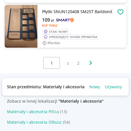
Płytki SNUN120408 SM25T Baildonit
OBSE
109
zł
KUP TERAZ
STAN: NOWY
SPRZEDAJĄCY: OSOBA PRYWATNA
Wierbka
Wybierz stronę:
Następna strona
z
2
Stan przedmiotu: Materiały i akcesoria
Nowy
Używany
Zobacz w innej lokalizacji
"Materiały i akcesoria"
Materiały i akcesoria Pilica
(13)
Materiały i akcesoria Olkusz
(54)