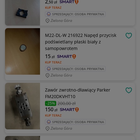
2
,50
zł
KUP TERAZ
SPRZEDAJĄCY: OSOBA PRYWATNA
Zielona Góra
M22-DL-W 216922 Napęd przycisk
OBSE
podświetlany płaski biały z
samopowrotem
15
zł
KUP TERAZ
SPRZEDAJĄCY: OSOBA PRYWATNA
Zielona Góra
Zawór zwrotno-dławiący Parker
OBSE
FM20DKVHT10
200
,00 zł
-25%
150
zł
KUP TERAZ
SPRZEDAJĄCY: OSOBA PRYWATNA
Zielona Góra