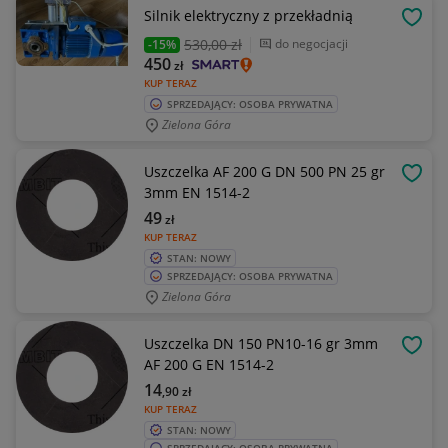
Silnik elektryczny z przekładnią
OBSE
530
,00 zł
do negocjacji
-15%
450
zł
KUP TERAZ
SPRZEDAJĄCY: OSOBA PRYWATNA
Zielona Góra
Uszczelka AF 200 G DN 500 PN 25 gr
OBSE
3mm EN 1514-2
49
zł
KUP TERAZ
STAN: NOWY
SPRZEDAJĄCY: OSOBA PRYWATNA
Zielona Góra
Uszczelka DN 150 PN10-16 gr 3mm
OBSE
AF 200 G EN 1514-2
14
,90
zł
KUP TERAZ
STAN: NOWY