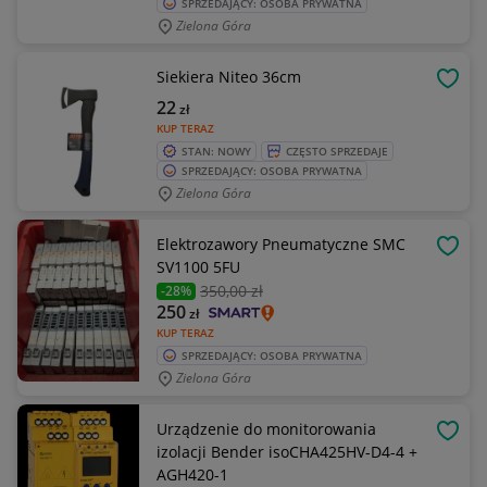
SPRZEDAJĄCY: OSOBA PRYWATNA
Zielona Góra
Siekiera Niteo 36cm
OBSE
22
zł
KUP TERAZ
STAN: NOWY
CZĘSTO SPRZEDAJE
SPRZEDAJĄCY: OSOBA PRYWATNA
Zielona Góra
Elektrozawory Pneumatyczne SMC
OBSE
SV1100 5FU
350
,00 zł
-28%
250
zł
KUP TERAZ
SPRZEDAJĄCY: OSOBA PRYWATNA
Zielona Góra
Urządzenie do monitorowania
OBSE
izolacji Bender isoCHA425HV-D4-4 +
AGH420-1