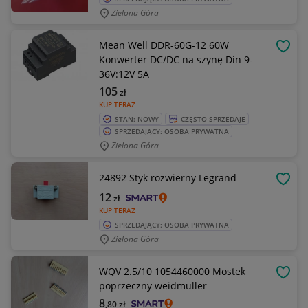
Zielona Góra
Mean Well DDR-60G-12 60W
OBSE
Konwerter DC/DC na szynę Din 9-
36V:12V 5A
105
zł
KUP TERAZ
STAN: NOWY
CZĘSTO SPRZEDAJE
SPRZEDAJĄCY: OSOBA PRYWATNA
Zielona Góra
24892 Styk rozwierny Legrand
OBSE
12
zł
KUP TERAZ
SPRZEDAJĄCY: OSOBA PRYWATNA
Zielona Góra
WQV 2.5/10 1054460000 Mostek
OBSE
poprzeczny weidmuller
8
,80
zł