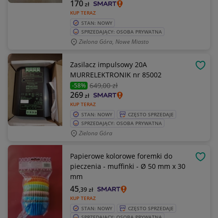
170
zł
KUP TERAZ
STAN: NOWY
SPRZEDAJĄCY: OSOBA PRYWATNA
Zielona Góra, Nowe Miasto
Zasilacz impulsowy 20A
OBSE
MURRELEKTRONIK nr 85002
649
,00 zł
-58%
269
zł
KUP TERAZ
STAN: NOWY
CZĘSTO SPRZEDAJE
SPRZEDAJĄCY: OSOBA PRYWATNA
Zielona Góra
Papierowe kolorowe foremki do
OBSE
pieczenia - muffinki - Ø 50 mm x 30
mm
45
,39
zł
KUP TERAZ
STAN: NOWY
CZĘSTO SPRZEDAJE
SPRZEDAJĄCY: OSOBA PRYWATNA