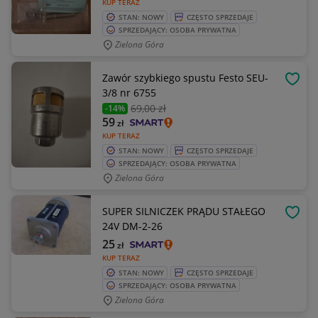
KUP TERAZ
STAN: NOWY
CZĘSTO SPRZEDAJE
SPRZEDAJĄCY: OSOBA PRYWATNA
Zielona Góra
Zawór szybkiego spustu Festo SEU-
OBSE
3/8 nr 6755
69
,00 zł
-14%
59
zł
KUP TERAZ
STAN: NOWY
CZĘSTO SPRZEDAJE
SPRZEDAJĄCY: OSOBA PRYWATNA
Zielona Góra
SUPER SILNICZEK PRĄDU STAŁEGO
OBSE
24V DM-2-26
25
zł
KUP TERAZ
STAN: NOWY
CZĘSTO SPRZEDAJE
SPRZEDAJĄCY: OSOBA PRYWATNA
Zielona Góra