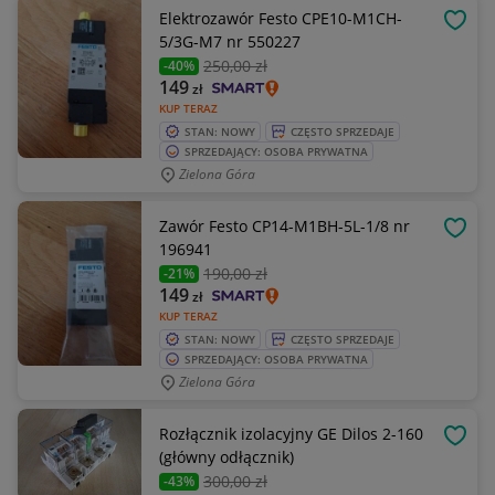
Elektrozawór Festo CPE10-M1CH-
OBSE
5/3G-M7 nr 550227
250
,00 zł
-40%
149
zł
KUP TERAZ
STAN: NOWY
CZĘSTO SPRZEDAJE
SPRZEDAJĄCY: OSOBA PRYWATNA
Zielona Góra
Zawór Festo CP14-M1BH-5L-1/8 nr
OBSE
196941
190
,00 zł
-21%
149
zł
KUP TERAZ
STAN: NOWY
CZĘSTO SPRZEDAJE
SPRZEDAJĄCY: OSOBA PRYWATNA
Zielona Góra
Rozłącznik izolacyjny GE Dilos 2-160
OBSE
(główny odłącznik)
300
,00 zł
-43%