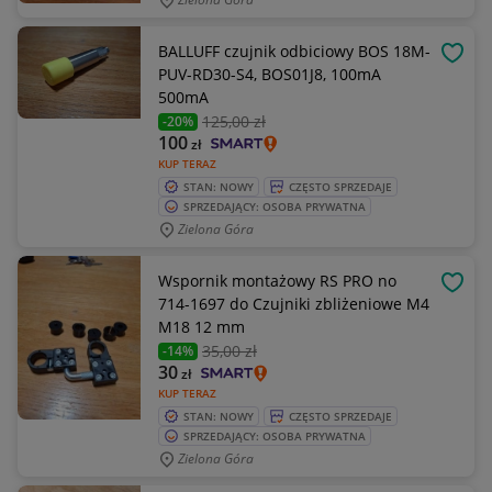
BALLUFF czujnik odbiciowy BOS 18M-
OBSE
PUV-RD30-S4, BOS01J8, 100mA
500mA
125
,00 zł
-20%
100
zł
KUP TERAZ
STAN: NOWY
CZĘSTO SPRZEDAJE
SPRZEDAJĄCY: OSOBA PRYWATNA
Zielona Góra
Wspornik montażowy RS PRO no
OBSE
714-1697 do Czujniki zbliżeniowe M4
M18 12 mm
35
,00 zł
-14%
30
zł
KUP TERAZ
STAN: NOWY
CZĘSTO SPRZEDAJE
SPRZEDAJĄCY: OSOBA PRYWATNA
Zielona Góra