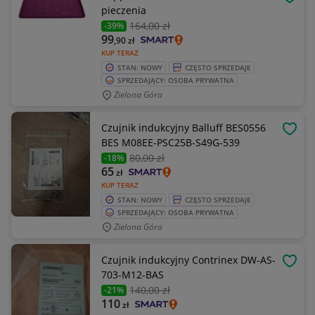
OBSE
pieczenia
164
,00 zł
-39%
99
,90
zł
KUP TERAZ
STAN: NOWY
CZĘSTO SPRZEDAJE
SPRZEDAJĄCY: OSOBA PRYWATNA
Zielona Góra
Czujnik indukcyjny Balluff BES0556
OBSE
BES M08EE-PSC25B-S49G-539
80
,00 zł
-18%
65
zł
KUP TERAZ
STAN: NOWY
CZĘSTO SPRZEDAJE
SPRZEDAJĄCY: OSOBA PRYWATNA
Zielona Góra
Czujnik indukcyjny Contrinex DW-AS-
OBSE
703-M12-BAS
140
,00 zł
-21%
110
zł