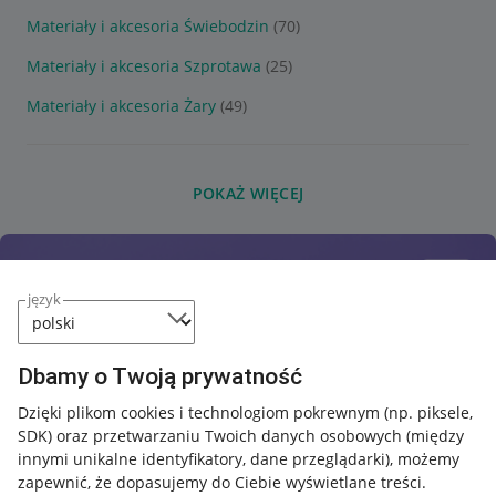
Materiały i akcesoria Świebodzin
(70)
Materiały i akcesoria Szprotawa
(25)
Materiały i akcesoria Żary
(49)
POKAŻ WIĘCEJ
język
Dbamy o Twoją prywatność
Dzięki plikom cookies i technologiom pokrewnym
(np. piksele,
SDK)
oraz przetwarzaniu Twoich danych osobowych
(między
innymi unikalne identyfikatory, dane przeglądarki)
, możemy
zapewnić, że dopasujemy do Ciebie wyświetlane treści.