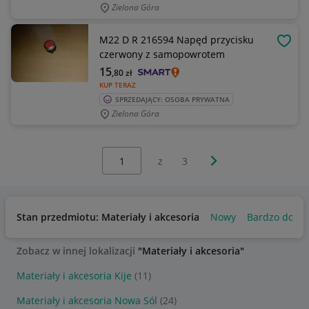
Zielona Góra
M22 D R 216594 Napęd przycisku
OBSE
czerwony z samopowrotem
15
,80
zł
KUP TERAZ
SPRZEDAJĄCY: OSOBA PRYWATNA
Zielona Góra
Wybierz stronę:
Następna strona
z
3
Stan przedmiotu: Materiały i akcesoria
Nowy
Bardzo dobry
Zobacz w innej lokalizacji
"Materiały i akcesoria"
Materiały i akcesoria Kije
(11)
Materiały i akcesoria Nowa Sól
(24)