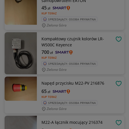
samopowrotem EATON
45
zł
KUP TERAZ
SPRZEDAJĄCY: OSOBA PRYWATNA
Zielona Góra
Kompaktowy czujnik kolorów LR-
OBSE
W500C Keyence
700
zł
KUP TERAZ
SPRZEDAJĄCY: OSOBA PRYWATNA
Zielona Góra
Napęd przycisku M22-PV 216876
OBSE
65
zł
KUP TERAZ
SPRZEDAJĄCY: OSOBA PRYWATNA
Zielona Góra
M22-A łącznik mocujący 216374
OBSE