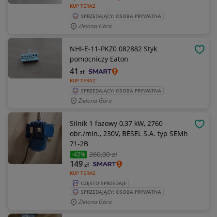
KUP TERAZ
SPRZEDAJĄCY: OSOBA PRYWATNA
Zielona Góra
NHI-E-11-PKZ0 082882 Styk
OBSE
pomocniczy Eaton
41
zł
KUP TERAZ
SPRZEDAJĄCY: OSOBA PRYWATNA
Zielona Góra
Silnik 1 fazowy 0,37 kW, 2760
OBSE
obr./min., 230V, BESEL S.A. typ SEMh
71-2B
260
,00 zł
-42%
149
zł
KUP TERAZ
CZĘSTO SPRZEDAJE
SPRZEDAJĄCY: OSOBA PRYWATNA
Zielona Góra