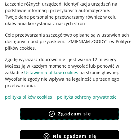
Regulamin
Łączenie różnych urządzeń
.
Identyfikacja urządzeń na
podstawie informacji przesyłanych automatycznie
.
Polityka plików "cookies"
Twoje dane personalne przetwarzamy również w celu
ułatwiania korzystania z naszych stron
Ustawienia plików "cookies"
Cele przetwarzania szczegółowo opisane są w ustawieniach
Udostępnianie lokalizacji
dostępnych pod przyciskiem: “ZMIENIAM ZGODY” i w Polityce
Informacje dla Aktu o Usługach Cyfrowych
plików cookies.
Zgodę wyrażasz dobrowolnie i jest ważna 12 miesięcy.
Pobierz aplikację
Możesz ją w każdym momencie wycofać lub ponowić w
zakładce
Ustawienia plików cookies
na stronie głównej.
Wycofanie zgody nie wpływa na legalność uprzedniego
przetwarzania.
polityka plików cookies
polityka ochrony prywatności
Zgadzam się
Nie zgadzam się