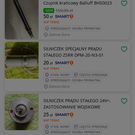
Czujnik krańcowy Balluff BHS0023
OBSE
150
,00 zł
-66%
50
zł
KUP TERAZ
SPRZEDAJĄCY: OSOBA PRYWATNA
Zielona Góra
SILNICZEK SPECJALNY PRĄDU
OBSE
STAŁEGO ZSRR DPM-20-N3-01
20
zł
KUP TERAZ
STAN: NOWY
CZĘSTO SPRZEDAJE
SPRZEDAJĄCY: OSOBA PRYWATNA
Zielona Góra
SILNICZEK PRĄDU STAŁEGO 24V=,
OBSE
ZASTOSOWANIE WOJSKOWE
25
zł
KUP TERAZ
STAN: NOWY
CZĘSTO SPRZEDAJE
SPRZEDAJĄCY: OSOBA PRYWATNA