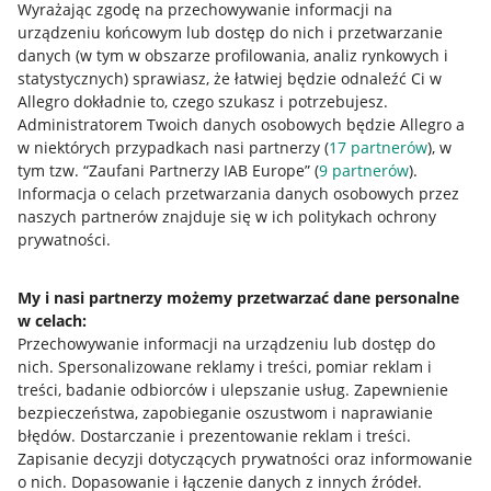
Wyrażając zgodę na przechowywanie informacji na
urządzeniu końcowym lub dostęp do nich i przetwarzanie
danych (w tym w obszarze profilowania, analiz rynkowych i
statystycznych) sprawiasz, że łatwiej będzie odnaleźć Ci w
Allegro dokładnie to, czego szukasz i potrzebujesz.
Administratorem Twoich danych osobowych będzie Allegro a
w niektórych przypadkach nasi partnerzy (
17
partnerów
), w
tym tzw. “Zaufani Partnerzy IAB Europe” (
9
partnerów
).
Przydatne informacje
Informacja o celach przetwarzania danych osobowych przez
naszych partnerów znajduje się w ich politykach ochrony
prywatności.
Jak to działa
Napisz do nas
My i nasi partnerzy możemy przetwarzać dane personalne
w celach:
Allegro Gadane dla sprzedających
Przechowywanie informacji na urządzeniu lub dostęp do
Allegro Gadane dla kupujących
nich
.
Spersonalizowane reklamy i treści, pomiar reklam i
treści, badanie odbiorców i ulepszanie usług
.
Zapewnienie
Mapa miejscowości
bezpieczeństwa, zapobieganie oszustwom i naprawianie
błędów
.
Dostarczanie i prezentowanie reklam i treści
.
Informacje prawne
Zapisanie decyzji dotyczących prywatności oraz informowanie
o nich
.
Dopasowanie i łączenie danych z innych źródeł
.