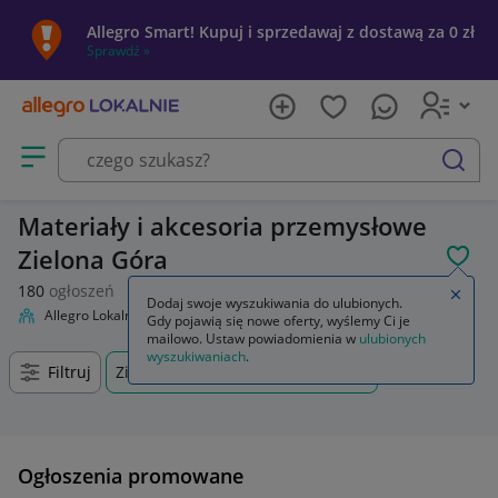
Allegro Smart! Kupuj i sprzedawaj z dostawą za 0 zł
Sprawdź »
Otwórz menu z kategoriami
szukaj
Materiały i akcesoria przemysłowe
Zielona Góra
POL
180
ogłoszeń
Zamkn
Dodaj swoje wyszukiwania do ulubionych.
Allegro Lokalnie
Firma i usługi
Przemysł
Materiały i akcesoria
Gdy pojawią się nowe oferty, wyślemy Ci je
mailowo. Ustaw powiadomienia w
ulubionych
wyszukiwaniach
.
Filtruj
Zielona Góra, Lubuskie, +0 km
Ogłoszenia promowane