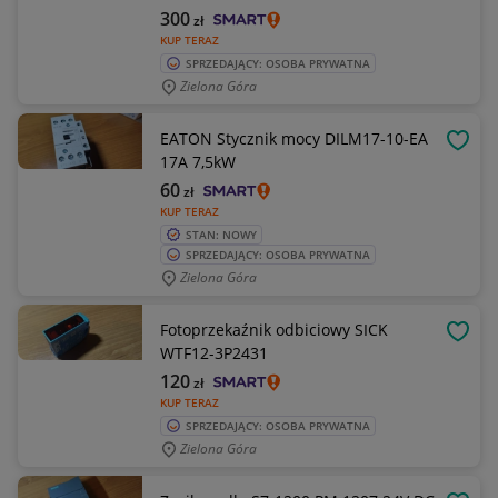
300
zł
KUP TERAZ
SPRZEDAJĄCY: OSOBA PRYWATNA
Zielona Góra
EATON Stycznik mocy DILM17-10-EA
OBSE
17A 7,5kW
60
zł
KUP TERAZ
STAN: NOWY
SPRZEDAJĄCY: OSOBA PRYWATNA
Zielona Góra
Fotoprzekaźnik odbiciowy SICK
OBSE
WTF12-3P2431
120
zł
KUP TERAZ
SPRZEDAJĄCY: OSOBA PRYWATNA
Zielona Góra