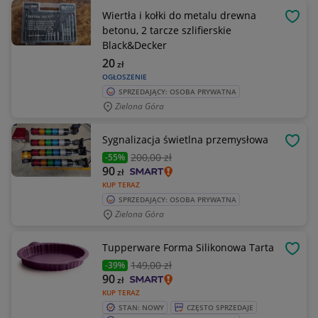
Wiertła i kołki do metalu drewna
OBSE
betonu, 2 tarcze szlifierskie
Black&Decker
20
zł
OGŁOSZENIE
SPRZEDAJĄCY: OSOBA PRYWATNA
Zielona Góra
Sygnalizacja świetlna przemysłowa
OBSE
200
,00 zł
-55%
90
zł
KUP TERAZ
SPRZEDAJĄCY: OSOBA PRYWATNA
Zielona Góra
Tupperware Forma Silikonowa Tarta
OBSE
149
,00 zł
-39%
90
zł
KUP TERAZ
STAN: NOWY
CZĘSTO SPRZEDAJE