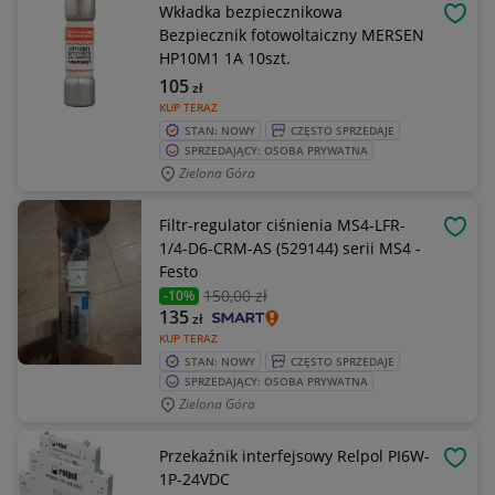
Wkładka bezpiecznikowa
OBSE
Bezpiecznik fotowoltaiczny MERSEN
HP10M1 1A 10szt.
105
zł
KUP TERAZ
STAN: NOWY
CZĘSTO SPRZEDAJE
SPRZEDAJĄCY: OSOBA PRYWATNA
Zielona Góra
Filtr-regulator ciśnienia MS4-LFR-
OBSE
1/4-D6-CRM-AS (529144) serii MS4 -
Festo
150
,00 zł
-10%
135
zł
KUP TERAZ
STAN: NOWY
CZĘSTO SPRZEDAJE
SPRZEDAJĄCY: OSOBA PRYWATNA
Zielona Góra
Przekaźnik interfejsowy Relpol PI6W-
OBSE
1P-24VDC