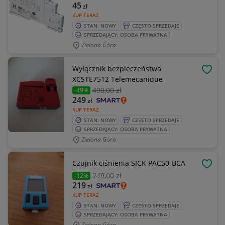
45
zł
KUP TERAZ
STAN: NOWY
CZĘSTO SPRZEDAJE
SPRZEDAJĄCY: OSOBA PRYWATNA
Zielona Góra
Wyłącznik bezpieczeństwa
OBSE
XCSTE7512 Telemecanique
490
,00 zł
-49%
249
zł
KUP TERAZ
STAN: NOWY
CZĘSTO SPRZEDAJE
SPRZEDAJĄCY: OSOBA PRYWATNA
Zielona Góra
Czujnik ciśnienia SICK PAC50-BCA
OBSE
249
,00 zł
-12%
219
zł
KUP TERAZ
STAN: NOWY
CZĘSTO SPRZEDAJE
SPRZEDAJĄCY: OSOBA PRYWATNA
Zielona Góra