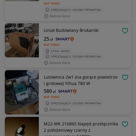
KUP TERAZ
SPRZEDAJĄCY: OSOBA PRYWATNA
Zielona Góra
Liniał Budowlany Brukarski
OBSE
25
zł
KUP TERAZ
STAN: NOWY
SPRZEDAJĄCY: OSOBA PRYWATNA
Zielona Góra
Lutownica 2w1 (na gorące powietrze
OBSE
i grotowa) Yihua 780 W
580
zł
KUP TERAZ
SPRZEDAJĄCY: OSOBA PRYWATNA
Zielona Góra
M22-WK 216865 Napęd przełącznika
OBSE
2 położeniowy czarny z