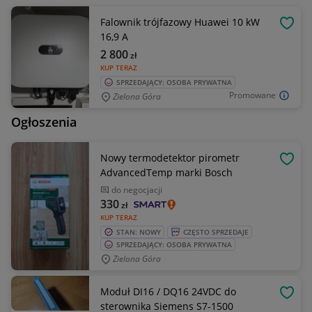
Falownik trójfazowy Huawei 10 kW
OBSE
16,9 A
2 800
zł
KUP TERAZ
SPRZEDAJĄCY: OSOBA PRYWATNA
Promowane
Zielona Góra
Ogłoszenia
Nowy termodetektor pirometr
OBSE
AdvancedTemp marki Bosch
do negocjacji
330
zł
KUP TERAZ
STAN: NOWY
CZĘSTO SPRZEDAJE
SPRZEDAJĄCY: OSOBA PRYWATNA
Zielona Góra
Moduł DI16 / DQ16 24VDC do
OBSE
sterownika Siemens S7-1500