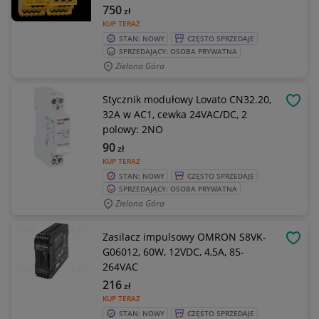
750
zł
KUP TERAZ
STAN: NOWY
CZĘSTO SPRZEDAJE
SPRZEDAJĄCY: OSOBA PRYWATNA
Zielona Góra
Stycznik modułowy Lovato CN32.20,
OBSE
32A w AC1, cewka 24VAC/DC, 2
polowy: 2NO
90
zł
KUP TERAZ
STAN: NOWY
CZĘSTO SPRZEDAJE
SPRZEDAJĄCY: OSOBA PRYWATNA
Zielona Góra
Zasilacz impulsowy OMRON S8VK-
OBSE
G06012, 60W, 12VDC, 4,5A, 85-
264VAC
216
zł
KUP TERAZ
STAN: NOWY
CZĘSTO SPRZEDAJE