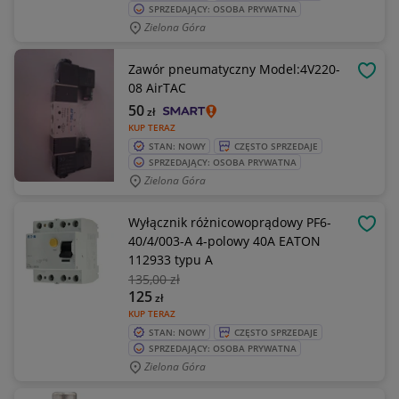
SPRZEDAJĄCY: OSOBA PRYWATNA
Zielona Góra
Zawór pneumatyczny Model:4V220-
OBSE
08 AirTAC
50
zł
KUP TERAZ
STAN: NOWY
CZĘSTO SPRZEDAJE
SPRZEDAJĄCY: OSOBA PRYWATNA
Zielona Góra
Wyłącznik różnicowoprądowy PF6-
OBSE
40/4/003-A 4-polowy 40A EATON
112933 typu A
135
,00 zł
125
zł
KUP TERAZ
STAN: NOWY
CZĘSTO SPRZEDAJE
SPRZEDAJĄCY: OSOBA PRYWATNA
Zielona Góra