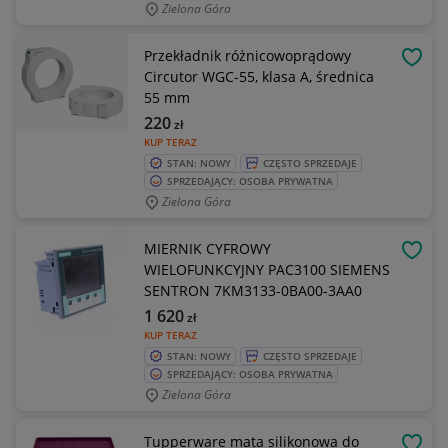
Zielona Góra
Przekładnik różnicowoprądowy
OBSE
Circutor WGC-55, klasa A, średnica
55 mm
220
zł
KUP TERAZ
STAN: NOWY
CZĘSTO SPRZEDAJE
SPRZEDAJĄCY: OSOBA PRYWATNA
Zielona Góra
MIERNIK CYFROWY
OBSE
WIELOFUNKCYJNY PAC3100 SIEMENS
SENTRON 7KM3133-0BA00-3AA0
1 620
zł
KUP TERAZ
STAN: NOWY
CZĘSTO SPRZEDAJE
SPRZEDAJĄCY: OSOBA PRYWATNA
Zielona Góra
Tupperware mata silikonowa do