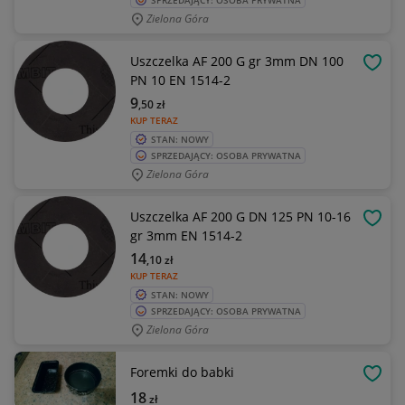
SPRZEDAJĄCY: OSOBA PRYWATNA
Zielona Góra
Uszczelka AF 200 G gr 3mm DN 100
OBSE
PN 10 EN 1514-2
9
,50
zł
KUP TERAZ
STAN: NOWY
SPRZEDAJĄCY: OSOBA PRYWATNA
Zielona Góra
Uszczelka AF 200 G DN 125 PN 10-16
OBSE
gr 3mm EN 1514-2
14
,10
zł
KUP TERAZ
STAN: NOWY
SPRZEDAJĄCY: OSOBA PRYWATNA
Zielona Góra
Foremki do babki
OBSE
18
zł