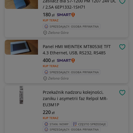
Zasilacz dla S7-1200 PM 1207 24V DC
OBSE
/ 2,5A 6EP1332-1SH71
180
zł
KUP TERAZ
SPRZEDAJĄCY: OSOBA PRYWATNA
Zielona Góra
Panel HMI WEINTEK MT8053iE TFT
OBSE
4.3 Ethernet, USB, RS232, RS485
400
zł
KUP TERAZ
SPRZEDAJĄCY: OSOBA PRYWATNA
Zielona Góra
Przekaźnik nadzoru kolejności,
OBSE
zaniku i asymetrii faz Relpol MR-
EU3M1P
220
zł
KUP TERAZ
STAN: NOWY
CZĘSTO SPRZEDAJE
SPRZEDAJĄCY: OSOBA PRYWATNA