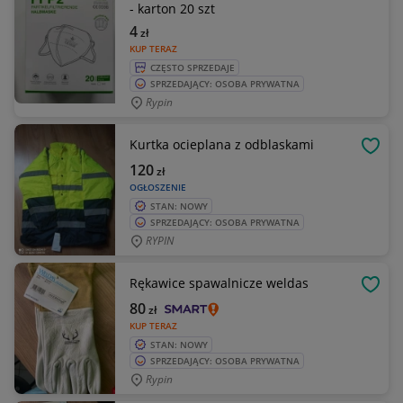
- karton 20 szt
4
zł
KUP TERAZ
CZĘSTO SPRZEDAJE
SPRZEDAJĄCY: OSOBA PRYWATNA
Rypin
Kurtka ocieplana z odblaskami
OBSE
120
zł
OGŁOSZENIE
STAN: NOWY
SPRZEDAJĄCY: OSOBA PRYWATNA
RYPIN
Rękawice spawalnicze weldas
OBSE
80
zł
KUP TERAZ
STAN: NOWY
SPRZEDAJĄCY: OSOBA PRYWATNA
Rypin