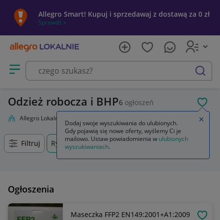
Allegro Smart! Kupuj i sprzedawaj z dostawą za 0 zł
Sprawdź »
Otwórz menu z kategoriami
szukaj
Odzież robocza i BHP
6
ogłoszeń
POL
Allegro Lokalnie
Firma i usługi
Przemysł
Odzież robocza i BHP
Zamkn
Dodaj swoje wyszukiwania do ulubionych.
Gdy pojawią się nowe oferty, wyślemy Ci je
mailowo. Ustaw powiadomienia w
ulubionych
Filtruj
Rypin, Kujawsko-pomorskie, +0 km
wyszukiwaniach
.
Ogłoszenia
Maseczka FFP2 EN149:2001+A1:2009
OBSE