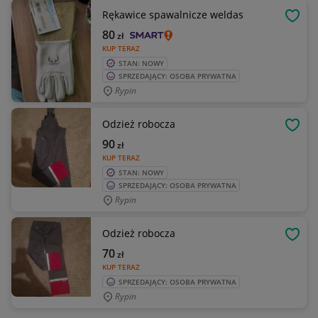
Rękawice spawalnicze weldas
OBSE
80
zł
KUP TERAZ
STAN: NOWY
SPRZEDAJĄCY: OSOBA PRYWATNA
Rypin
Odzież robocza
OBSE
90
zł
KUP TERAZ
STAN: NOWY
SPRZEDAJĄCY: OSOBA PRYWATNA
Rypin
Odzież robocza
OBSE
70
zł
KUP TERAZ
SPRZEDAJĄCY: OSOBA PRYWATNA
Rypin