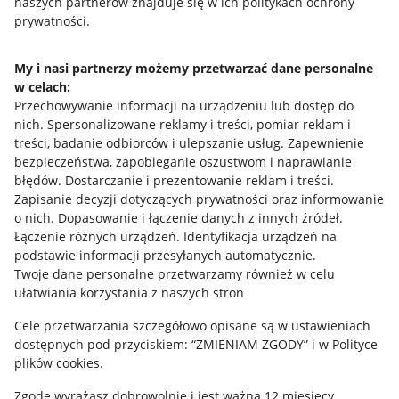
naszych partnerów znajduje się w ich politykach ochrony
prywatności.
Jak to działa
Napisz do nas
My i nasi partnerzy możemy przetwarzać dane personalne
w celach:
Allegro Gadane dla sprzedających
Przechowywanie informacji na urządzeniu lub dostęp do
Allegro Gadane dla kupujących
nich
.
Spersonalizowane reklamy i treści, pomiar reklam i
treści, badanie odbiorców i ulepszanie usług
.
Zapewnienie
Mapa miejscowości
bezpieczeństwa, zapobieganie oszustwom i naprawianie
błędów
.
Dostarczanie i prezentowanie reklam i treści
.
Informacje prawne
Zapisanie decyzji dotyczących prywatności oraz informowanie
o nich
.
Dopasowanie i łączenie danych z innych źródeł
.
Regulamin
Łączenie różnych urządzeń
.
Identyfikacja urządzeń na
podstawie informacji przesyłanych automatycznie
.
Polityka plików "cookies"
Twoje dane personalne przetwarzamy również w celu
ułatwiania korzystania z naszych stron
Ustawienia plików "cookies"
Cele przetwarzania szczegółowo opisane są w ustawieniach
Udostępnianie lokalizacji
dostępnych pod przyciskiem: “ZMIENIAM ZGODY” i w Polityce
Informacje dla Aktu o Usługach Cyfrowych
plików cookies.
Zgodę wyrażasz dobrowolnie i jest ważna 12 miesięcy.