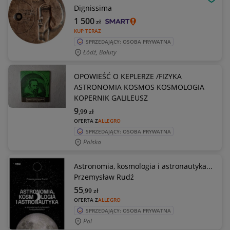
OBSE
Dignissima
1 500
zł
KUP TERAZ
SPRZEDAJĄCY: OSOBA PRYWATNA
Łódź, Bałuty
OPOWIEŚĆ O KEPLERZE /FIZYKA
ASTRONOMIA KOSMOS KOSMOLOGIA
KOPERNIK GALILEUSZ
9
,99
zł
OFERTA Z
ALLEGRO
SPRZEDAJĄCY: OSOBA PRYWATNA
Polska
Astronomia, kosmologia i astronautyka...
Przemysław Rudź
55
,99
zł
OFERTA Z
ALLEGRO
SPRZEDAJĄCY: OSOBA PRYWATNA
Pol