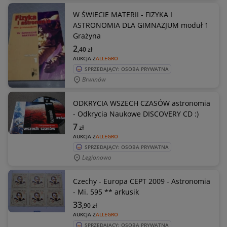
W ŚWIECIE MATERII - FIZYKA I
ASTRONOMIA DLA GIMNAZJUM moduł 1
Grażyna
2
,40
zł
AUKCJA Z
ALLEGRO
SPRZEDAJĄCY: OSOBA PRYWATNA
Brwinów
ODKRYCIA WSZECH CZASÓW astronomia
- Odkrycia Naukowe DISCOVERY CD :)
7
zł
AUKCJA Z
ALLEGRO
SPRZEDAJĄCY: OSOBA PRYWATNA
Legionowo
Czechy - Europa CEPT 2009 - Astronomia
- Mi. 595 ** arkusik
33
,90
zł
AUKCJA Z
ALLEGRO
SPRZEDAJĄCY: OSOBA PRYWATNA