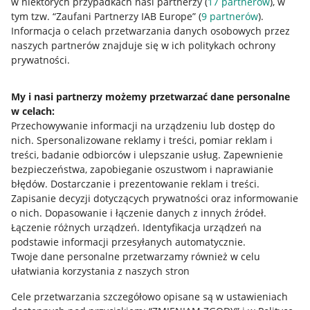
w niektórych przypadkach nasi partnerzy (
17
partnerów
), w
tym tzw. “Zaufani Partnerzy IAB Europe” (
9
partnerów
).
Przydatne informacje
Informacja o celach przetwarzania danych osobowych przez
naszych partnerów znajduje się w ich politykach ochrony
prywatności.
Jak to działa
Napisz do nas
My i nasi partnerzy możemy przetwarzać dane personalne
w celach:
Allegro Gadane dla sprzedających
Przechowywanie informacji na urządzeniu lub dostęp do
Allegro Gadane dla kupujących
nich
.
Spersonalizowane reklamy i treści, pomiar reklam i
treści, badanie odbiorców i ulepszanie usług
.
Zapewnienie
Mapa miejscowości
bezpieczeństwa, zapobieganie oszustwom i naprawianie
błędów
.
Dostarczanie i prezentowanie reklam i treści
.
Informacje prawne
Zapisanie decyzji dotyczących prywatności oraz informowanie
o nich
.
Dopasowanie i łączenie danych z innych źródeł
.
Regulamin
Łączenie różnych urządzeń
.
Identyfikacja urządzeń na
podstawie informacji przesyłanych automatycznie
.
Polityka plików "cookies"
Twoje dane personalne przetwarzamy również w celu
ułatwiania korzystania z naszych stron
Ustawienia plików "cookies"
Cele przetwarzania szczegółowo opisane są w ustawieniach
Udostępnianie lokalizacji