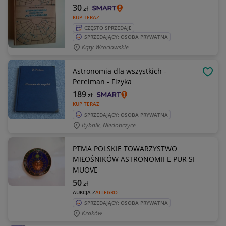
30
zł
KUP TERAZ
CZĘSTO SPRZEDAJE
SPRZEDAJĄCY: OSOBA PRYWATNA
Kąty Wrocławskie
Astronomia dla wszystkich -
OBSE
Perelman - Fizyka
189
zł
KUP TERAZ
SPRZEDAJĄCY: OSOBA PRYWATNA
Rybnik, Niedobczyce
PTMA POLSKIE TOWARZYSTWO
MIŁOŚNIKÓW ASTRONOMII E PUR SI
MUOVE
50
zł
AUKCJA Z
ALLEGRO
SPRZEDAJĄCY: OSOBA PRYWATNA
Kraków