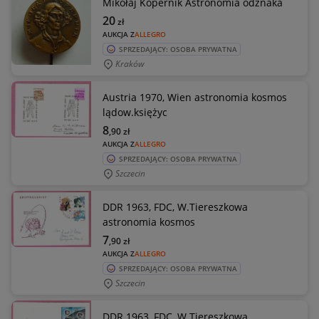
Mikołaj Kopernik Astronomia odznaka
20
zł
AUKCJA Z
ALLEGRO
SPRZEDAJĄCY: OSOBA PRYWATNA
Kraków
Austria 1970, Wien astronomia kosmos
lądow.księżyc
8
,90
zł
AUKCJA Z
ALLEGRO
SPRZEDAJĄCY: OSOBA PRYWATNA
Szczecin
DDR 1963, FDC, W.Tiereszkowa
astronomia kosmos
7
,90
zł
AUKCJA Z
ALLEGRO
SPRZEDAJĄCY: OSOBA PRYWATNA
Szczecin
DDR 1963, FDC, W.Tiereszkowa,