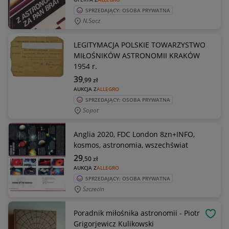
SPRZEDAJĄCY: OSOBA PRYWATNA
N.sacz
LEGITYMACJA POLSKIE TOWARZYSTWO
MIŁOŚNIKÓW ASTRONOMII KRAKÓW
1954 r.
39
,99
zł
AUKCJA Z
ALLEGRO
SPRZEDAJĄCY: OSOBA PRYWATNA
Sopot
Anglia 2020, FDC London 8zn+INFO,
kosmos, astronomia, wszechświat
29
,50
zł
AUKCJA Z
ALLEGRO
SPRZEDAJĄCY: OSOBA PRYWATNA
Szczecin
Poradnik miłośnika astronomii - Piotr
OBSE
Grigorjewicz Kulikowski