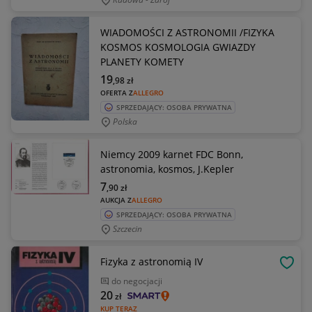
WIADOMOŚCI Z ASTRONOMII /FIZYKA
KOSMOS KOSMOLOGIA GWIAZDY
PLANETY KOMETY
19
,98
zł
OFERTA Z
ALLEGRO
SPRZEDAJĄCY: OSOBA PRYWATNA
Polska
Niemcy 2009 karnet FDC Bonn,
astronomia, kosmos, J.Kepler
7
,90
zł
AUKCJA Z
ALLEGRO
SPRZEDAJĄCY: OSOBA PRYWATNA
Szczecin
Fizyka z astronomią IV
OBSE
do negocjacji
20
zł
KUP TERAZ