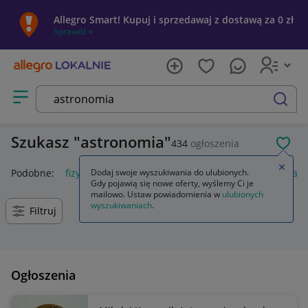
Allegro Smart! Kupuj i sprzedawaj z dostawą za 0 zł
Sprawdź »
Otwórz menu z kategoriami
szukaj
Szukasz
astronomia
434
ogłoszenia
POL
Zamkn
Podobne:
fizyka astronomia
Dodaj swoje wyszukiwania do ulubionych.
astronomia ogólna
zegarek as
Gdy pojawią się nowe oferty, wyślemy Ci je
mailowo. Ustaw powiadomienia w
ulubionych
wyszukiwaniach
.
Filtruj
Ogłoszenia