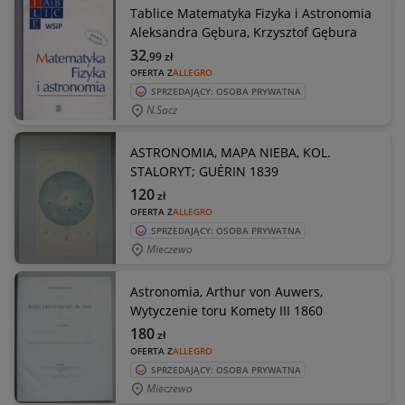
Tablice Matematyka Fizyka i Astronomia
Aleksandra Gębura, Krzysztof Gębura
32
,99
zł
OFERTA Z
ALLEGRO
SPRZEDAJĄCY: OSOBA PRYWATNA
N.sacz
ASTRONOMIA, MAPA NIEBA, KOL.
STALORYT; GUÉRIN 1839
120
zł
OFERTA Z
ALLEGRO
SPRZEDAJĄCY: OSOBA PRYWATNA
Mieczewo
Astronomia, Arthur von Auwers,
Wytyczenie toru Komety III 1860
180
zł
OFERTA Z
ALLEGRO
SPRZEDAJĄCY: OSOBA PRYWATNA
Mieczewo