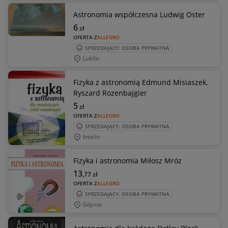
Astronomia współczesna Ludwig Oster
6
zł
OFERTA Z
ALLEGRO
SPRZEDAJĄCY: OSOBA PRYWATNA
Lublin
Fizyka z astronomią Edmund Misiaszek,
Ryszard Rozenbajgier
5
zł
OFERTA Z
ALLEGRO
SPRZEDAJĄCY: OSOBA PRYWATNA
Imielin
Fizyka i astronomia Miłosz Mróz
13
,77
zł
OFERTA Z
ALLEGRO
SPRZEDAJĄCY: OSOBA PRYWATNA
Gdynia