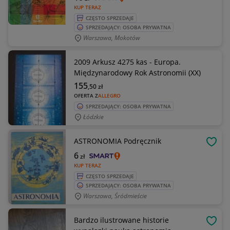
KUP TERAZ
CZĘSTO SPRZEDAJE
SPRZEDAJĄCY: OSOBA PRYWATNA
Warszawa, Mokotów
2009 Arkusz 4275 kas - Europa.
Międzynarodowy Rok Astronomii (XX)
155
,50
zł
OFERTA Z
ALLEGRO
SPRZEDAJĄCY: OSOBA PRYWATNA
Łódzkie
ASTRONOMIA Podręcznik
OBSE
6
zł
KUP TERAZ
CZĘSTO SPRZEDAJE
SPRZEDAJĄCY: OSOBA PRYWATNA
Warszawa, Śródmieście
Bardzo ilustrowane historie
OBSE