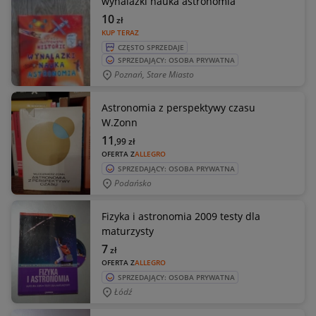
wynalazki nauka astronomia
10
zł
KUP TERAZ
CZĘSTO SPRZEDAJE
SPRZEDAJĄCY: OSOBA PRYWATNA
Poznań, Stare Miasto
Astronomia z perspektywy czasu
W.Zonn
11
,99
zł
OFERTA Z
ALLEGRO
SPRZEDAJĄCY: OSOBA PRYWATNA
Podańsko
Fizyka i astronomia 2009 testy dla
maturzysty
7
zł
OFERTA Z
ALLEGRO
SPRZEDAJĄCY: OSOBA PRYWATNA
Łódź