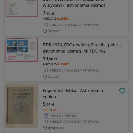
W.Bykowski astronomia kosmos
7
,90
zł
AUKCJA Z
ALLEGRO
SPRZEDAJĄCY: OSOBA PRYWATNA
Szczecin
DDR 1986, FDC czwórka, R-ka list polec.,
astronomia kosmos, Mi FDC 40€
19
,50
zł
AUKCJA Z
ALLEGRO
SPRZEDAJĄCY: OSOBA PRYWATNA
Szczecin
Eugeniusz Rybka - Astronomia
OBSE
ogólna
5
,90
zł
KUP TERAZ
CZĘSTO SPRZEDAJE
SPRZEDAJĄCY: OSOBA PRYWATNA
Bydgoszcz