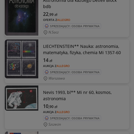
Astronomia dla każdego Detlev Block
bdb
22
,99
zł
OFERTA Z
ALLEGRO
SPRZEDAJĄCY: OSOBA PRYWATNA
N.sacz
LIECHTENSTEIN** Nauka: astronomia,
matematyka, fizyka, chemia Mi 1357-60
14
zł
AUKCJA Z
ALLEGRO
SPRZEDAJĄCY: OSOBA PRYWATNA
Warszawa
Nevis 1993, bl** Mi nr 60, kosmos,
astronomia
10
,90
zł
AUKCJA Z
ALLEGRO
SPRZEDAJĄCY: OSOBA PRYWATNA
Szczecin