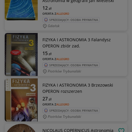
Astronomia w geografii Jan Mietelski
12
zł
OFERTA Z
ALLEGRO
SPRZEDAJĄCY: OSOBA PRYWATNA
Gdańsk
FIZYKA I ASTRONOMIA 3 Falandysz
OPERON zbiór zad.
15
zł
OFERTA Z
ALLEGRO
SPRZEDAJĄCY: OSOBA PRYWATNA
Piotrków Trybunalski
FIZYKA I ASTRONOMIA 3 Brzezowski
OPERON rozszerzen
27
zł
OFERTA Z
ALLEGRO
SPRZEDAJĄCY: OSOBA PRYWATNA
Piotrków Trybunalski
NICOLAUS COPERNICUS Astronomia