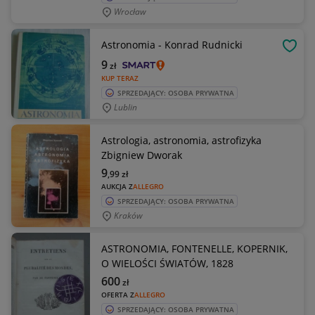
Wrocław
Astronomia - Konrad Rudnicki
OBSE
9
zł
KUP TERAZ
SPRZEDAJĄCY: OSOBA PRYWATNA
Lublin
Astrologia, astronomia, astrofizyka
Zbigniew Dworak
9
,99
zł
AUKCJA Z
ALLEGRO
SPRZEDAJĄCY: OSOBA PRYWATNA
Kraków
ASTRONOMIA, FONTENELLE, KOPERNIK,
O WIELOŚCI ŚWIATÓW, 1828
600
zł
OFERTA Z
ALLEGRO
SPRZEDAJĄCY: OSOBA PRYWATNA