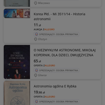
Mieczewo
Korea Płd. - Mi 3511/14 - Historia
astronomii
11
zł
AUKCJA Z
ALLEGRO
SPRZEDAJĄCY: OSOBA PRYWATNA
Olsztyn
O NIEZWYKŁYM ASTRONOMIE, MIKOŁAJ
KOPERNIK, DLA DZIECI, DWUJĘZYCZNA
65
zł
OFERTA Z
ALLEGRO
SPRZEDAJĄCY: OSOBA PRYWATNA
Gliwice
Astronomia ogólna E Rybka
19
,98
zł
OFERTA Z
ALLEGRO
SPRZEDAJĄCY: OSOBA PRYWATNA