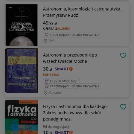
Astronomia, kosmologia i astronautyka...
Przemysław Rudź
49
,99
zł
OFERTA Z
ALLEGRO
SPRZEDAJĄCY: OSOBA PRYWATNA
Pol
Astronomia przewodnik po
OBSE
wszechświecie Moche
30
zł
KUP TERAZ
CZĘSTO SPRZEDAJE
SPRZEDAJĄCY: OSOBA PRYWATNA
Parczew
Fizyka i astronomia dla każdego.
OBSE
Zakres podstawowy dla szkół
ponadgimnaz.
do negocjacji
10
zł