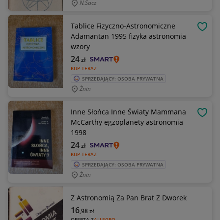
N.sacz
Tablice Fizyczno-Astronomiczne
OBSE
Adamantan 1995 fizyka astronomia
wzory
24
zł
KUP TERAZ
SPRZEDAJĄCY: OSOBA PRYWATNA
Żnin
Inne Słońca Inne Światy Mammana
OBSE
McCarthy egzoplanety astronomia
1998
24
zł
KUP TERAZ
SPRZEDAJĄCY: OSOBA PRYWATNA
Żnin
Z Astronomią Za Pan Brat Z Dworek
16
,98
zł
OFERTA Z
ALLEGRO