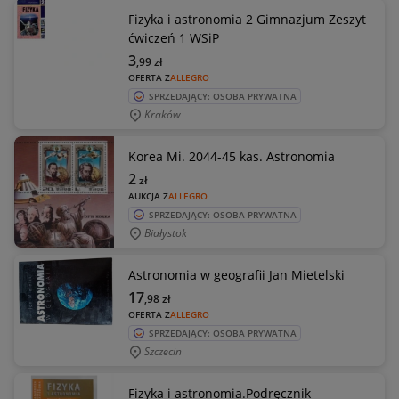
Fizyka i astronomia 2 Gimnazjum Zeszyt
ćwiczeń 1 WSiP
3
,99
zł
OFERTA Z
ALLEGRO
SPRZEDAJĄCY: OSOBA PRYWATNA
Kraków
Korea Mi. 2044-45 kas. Astronomia
2
zł
AUKCJA Z
ALLEGRO
SPRZEDAJĄCY: OSOBA PRYWATNA
Białystok
Astronomia w geografii Jan Mietelski
17
,98
zł
OFERTA Z
ALLEGRO
SPRZEDAJĄCY: OSOBA PRYWATNA
Szczecin
Fizyka i astronomia.Podręcznik