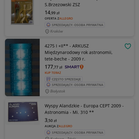
S.Brzezowski ZSZ
14
,99
zł
OFERTA Z
ALLEGRO
SPRZEDAJĄCY: OSOBA PRYWATNA
Kraków
4275 I +II** - ARKUSZ
OBSE
Międzynarodowy rok astronomii,
tete-beche - 2009 r.
177
,77
zł
KUP TERAZ
CZĘSTO SPRZEDAJE
SPRZEDAJĄCY: OSOBA PRYWATNA
Białystok
Wyspy Alandzkie - Europa CEPT 2009 -
Astronomia - Mi. 310 **
3
,50
zł
AUKCJA Z
ALLEGRO
SPRZEDAJĄCY: OSOBA PRYWATNA
Kudowa - Zdrój