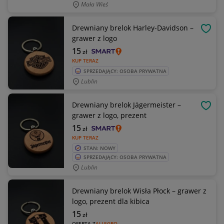
Mała Wieś
Drewniany brelok Harley-Davidson –
OBSE
grawer z logo
15
zł
KUP TERAZ
SPRZEDAJĄCY: OSOBA PRYWATNA
Lublin
Drewniany brelok Jägermeister –
OBSE
grawer z logo, prezent
15
zł
KUP TERAZ
STAN: NOWY
SPRZEDAJĄCY: OSOBA PRYWATNA
Lublin
Drewniany brelok Wisła Płock – grawer z
logo, prezent dla kibica
15
zł
OFERTA Z
ALLEGRO