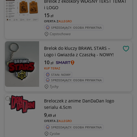
Brelok z ekoskóry WŁASNY TEKST TEMAT
i LOGO
15
zł
OFERTA Z
ALLEGRO
SPRZEDAJĄCY: OSOBA PRYWATNA
Częstochowa
Brelok do kluczy BRAWL STARS –
OBSE
Logo i Gwiazda z Czaszką - NOWY!
10
zł
KUP TERAZ
STAN: NOWY
SPRZEDAJĄCY: OSOBA PRYWATNA
Tychy
Breloczek z anime DanDaDan logo
serialu 4.5cm
9
,49
zł
OFERTA Z
ALLEGRO
SPRZEDAJĄCY: OSOBA PRYWATNA
Cyców