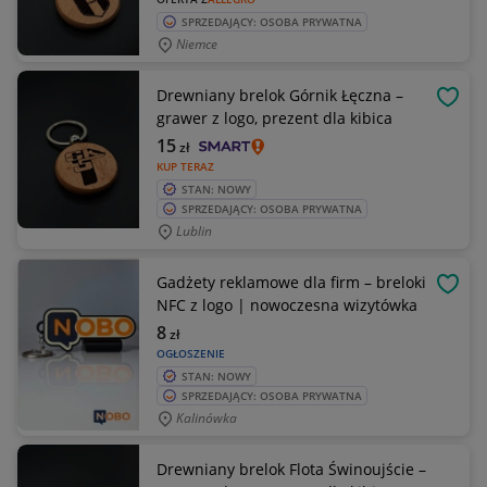
SPRZEDAJĄCY: OSOBA PRYWATNA
Niemce
Drewniany brelok Górnik Łęczna –
OBSE
grawer z logo, prezent dla kibica
15
zł
KUP TERAZ
STAN: NOWY
SPRZEDAJĄCY: OSOBA PRYWATNA
Lublin
Gadżety reklamowe dla firm – breloki
OBSE
NFC z logo | nowoczesna wizytówka
8
zł
OGŁOSZENIE
STAN: NOWY
SPRZEDAJĄCY: OSOBA PRYWATNA
Kalinówka
Drewniany brelok Flota Świnoujście –