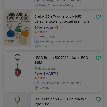
SPRZEDAJĄCY: OSOBA PRYWATNA
Mielec, Kazimierza Wielkiego
Brelok 3D z Twoim logo + NFC –
OBSE
personalizowany gadżet premium
10
zł
KUP TERAZ
STAN: NOWY
SPRZEDAJĄCY: OSOBA PRYWATNA
Gostyń
LEGO Brelok 5007092 z logo LEGO
OBSE
1958
do negocjacji
49
zł
KUP TERAZ
SPRZEDAJĄCY: OSOBA PRYWATNA
Biechów
LEGO Brelok 5007091 do kluczy z
OBSE
logo 1964