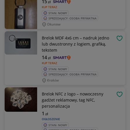
15
zł
KUP TERAZ
STAN: NOWY
SPRZEDAJĄCY: OSOBA PRYWATNA
Okuniew
Brelok MDF 4x6 cm – nadruk jedno
OBSE
lub dwustronny z logiem, grafiką,
tekstem
14
zł
KUP TERAZ
STAN: NOWY
SPRZEDAJĄCY: OSOBA PRYWATNA
Kraków
Brelok NFC z logo – nowoczesny
OBSE
gadżet reklamowy, tag NFC,
personalizacja
1
zł
OGŁOSZENIE
STAN: NOWY