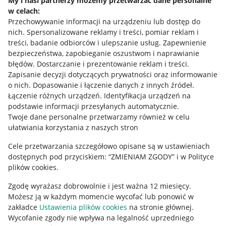
My i nasi partnerzy możemy przetwarzać dane personalne
w celach:
Allegro Gadane dla sprzedających
Przechowywanie informacji na urządzeniu lub dostęp do
Allegro Gadane dla kupujących
nich
.
Spersonalizowane reklamy i treści, pomiar reklam i
treści, badanie odbiorców i ulepszanie usług
.
Zapewnienie
Mapa miejscowości
bezpieczeństwa, zapobieganie oszustwom i naprawianie
błędów
.
Dostarczanie i prezentowanie reklam i treści
.
Informacje prawne
Zapisanie decyzji dotyczących prywatności oraz informowanie
o nich
.
Dopasowanie i łączenie danych z innych źródeł
.
Regulamin
Łączenie różnych urządzeń
.
Identyfikacja urządzeń na
podstawie informacji przesyłanych automatycznie
.
Polityka plików "cookies"
Twoje dane personalne przetwarzamy również w celu
ułatwiania korzystania z naszych stron
Ustawienia plików "cookies"
Cele przetwarzania szczegółowo opisane są w ustawieniach
Udostępnianie lokalizacji
dostępnych pod przyciskiem: “ZMIENIAM ZGODY” i w Polityce
Informacje dla Aktu o Usługach Cyfrowych
plików cookies.
Zgodę wyrażasz dobrowolnie i jest ważna 12 miesięcy.
Pobierz aplikację
Możesz ją w każdym momencie wycofać lub ponowić w
zakładce
Ustawienia plików cookies
na stronie głównej.
Wycofanie zgody nie wpływa na legalność uprzedniego