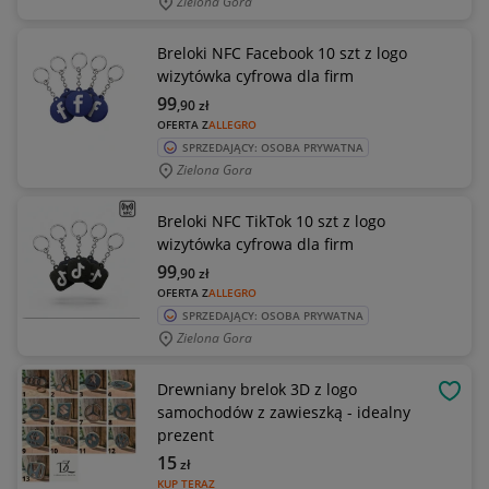
Zielona Gora
Breloki NFC Facebook 10 szt z logo
wizytówka cyfrowa dla firm
99
,90
zł
OFERTA Z
ALLEGRO
SPRZEDAJĄCY: OSOBA PRYWATNA
Zielona Gora
Breloki NFC TikTok 10 szt z logo
wizytówka cyfrowa dla firm
99
,90
zł
OFERTA Z
ALLEGRO
SPRZEDAJĄCY: OSOBA PRYWATNA
Zielona Gora
Drewniany brelok 3D z logo
OBSE
samochodów z zawieszką - idealny
prezent
15
zł
KUP TERAZ