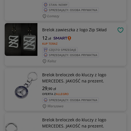
STAN: NOWY
SPRZEDAJĄCY: OSOBA PRYWATNA
Łomazy
Brelok zawieszka z logo Zip Skład
OBSE
12
zł
KUP TERAZ
CZĘSTO SPRZEDAJE
SPRZEDAJĄCY: OSOBA PRYWATNA
Kalisz
Brelok breloczek do kluczy z logo
MERCEDES. JAKOŚĆ na prezent.
29
,90
zł
OFERTA Z
ALLEGRO
SPRZEDAJĄCY: OSOBA PRYWATNA
Warszawa
Brelok breloczek do kluczy z logo
MERCEDES. JAKOŚĆ na prezent.