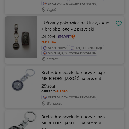
SPRZEDAJĄCY: OSOBA PRYWATNA
Żagań
Skórzany pokrowiec na kluczyk Audi
OBSE
+ brelok z logo – 2 przyciski
24
,99
zł
KUP TERAZ
STAN: NOWY
CZĘSTO SPRZEDAJE
SPRZEDAJĄCY: OSOBA PRYWATNA
Szczecin
Brelok breloczek do kluczy z logo
MERCEDES. JAKOŚĆ na prezent.
29
,90
zł
OFERTA Z
ALLEGRO
SPRZEDAJĄCY: OSOBA PRYWATNA
Warszawa
Brelok breloczek do kluczy z logo
MERCEDES. JAKOŚĆ na prezent.