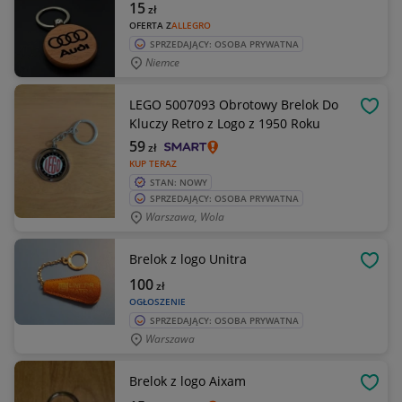
15
zł
OFERTA Z
ALLEGRO
SPRZEDAJĄCY: OSOBA PRYWATNA
Niemce
LEGO 5007093 Obrotowy Brelok Do
OBSE
Kluczy Retro z Logo z 1950 Roku
59
zł
KUP TERAZ
STAN: NOWY
SPRZEDAJĄCY: OSOBA PRYWATNA
Warszawa, Wola
Brelok z logo Unitra
OBSE
100
zł
OGŁOSZENIE
SPRZEDAJĄCY: OSOBA PRYWATNA
Warszawa
Brelok z logo Aixam
OBSE