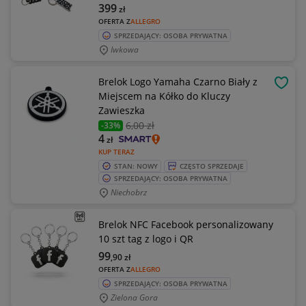
399
zł
OFERTA Z
ALLEGRO
SPRZEDAJĄCY: OSOBA PRYWATNA
Iwkowa
Brelok Logo Yamaha Czarno Biały z
OBSE
Miejscem na Kółko do Kluczy
Zawieszka
6
,00 zł
-33%
4
zł
KUP TERAZ
STAN: NOWY
CZĘSTO SPRZEDAJE
SPRZEDAJĄCY: OSOBA PRYWATNA
Niechobrz
Brelok NFC Facebook personalizowany
10 szt tag z logo i QR
99
,90
zł
OFERTA Z
ALLEGRO
SPRZEDAJĄCY: OSOBA PRYWATNA
Zielona Gora