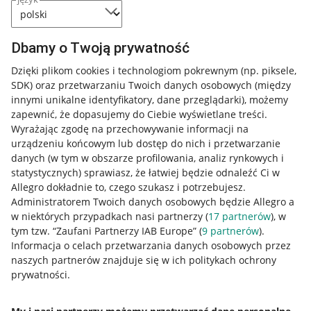
Dbamy o Twoją prywatność
Dzięki plikom cookies i technologiom pokrewnym
(np. piksele,
SDK)
oraz przetwarzaniu Twoich danych osobowych
(między
innymi unikalne identyfikatory, dane przeglądarki)
, możemy
zapewnić, że dopasujemy do Ciebie wyświetlane treści.
Wyrażając zgodę na przechowywanie informacji na
urządzeniu końcowym lub dostęp do nich i przetwarzanie
danych (w tym w obszarze profilowania, analiz rynkowych i
statystycznych) sprawiasz, że łatwiej będzie odnaleźć Ci w
Allegro dokładnie to, czego szukasz i potrzebujesz.
Administratorem Twoich danych osobowych będzie Allegro a
w niektórych przypadkach nasi partnerzy (
17
partnerów
), w
tym tzw. “Zaufani Partnerzy IAB Europe” (
9
partnerów
).
Przydatne informacje
Informacja o celach przetwarzania danych osobowych przez
naszych partnerów znajduje się w ich politykach ochrony
prywatności.
Jak to działa
Napisz do nas