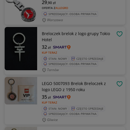
29
,90
zł
OFERTA Z
ALLEGRO
SPRZEDAJĄCY: OSOBA PRYWATNA
Warszawa
Breloczek brelok z logo grupy Tokio
OBSE
Hotel
32
zł
KUP TERAZ
STAN: NOWY
CZĘSTO SPRZEDAJE
SPRZEDAJĄCY: OSOBA PRYWATNA
Tarnów
LEGO 5007093 Brelok Breloczek z
OBSE
logo LEGO z 1950 roku
35
zł
KUP TERAZ
STAN: NOWY
CZĘSTO SPRZEDAJE
SPRZEDAJĄCY: OSOBA PRYWATNA
Gliwice