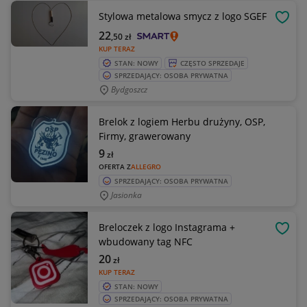
Stylowa metalowa smycz z logo SGEF
OBSE
22
,50
zł
KUP TERAZ
STAN: NOWY
CZĘSTO SPRZEDAJE
SPRZEDAJĄCY: OSOBA PRYWATNA
Bydgoszcz
Brelok z logiem Herbu drużyny, OSP,
Firmy, grawerowany
9
zł
OFERTA Z
ALLEGRO
SPRZEDAJĄCY: OSOBA PRYWATNA
Jasionka
Breloczek z logo Instagrama +
OBSE
wbudowany tag NFC
20
zł
KUP TERAZ
STAN: NOWY
SPRZEDAJĄCY: OSOBA PRYWATNA