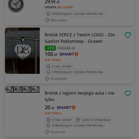
29
,90
zł
OFERTA Z
ALLEGRO
SPRZEDAJĄCY: OSOBA PRYWATNA
Warszawa
Brelok SERCE z Twoim LOGO - 20x
OBSE
Gadżet Reklamowy - Grawer
150
,00 zł
-33%
100
zł
KUP TERAZ
STAN: NOWY
SPRZEDAJĄCY: OSOBA PRYWATNA
Grudziądz
Brelok z logiem twojego auta i nie
OBSE
tylko
20
zł
KUP TERAZ
STAN: NOWY
CZĘSTO SPRZEDAJE
SPRZEDAJĄCY: OSOBA PRYWATNA
Suchorze