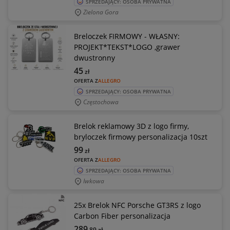
SPRZEDAJĄCY: OSOBA PRYWATNA
Zielona Gora
Breloczek FIRMOWY - WŁASNY:
PROJEKT*TEKST*LOGO ,grawer
dwustronny
45
zł
OFERTA Z
ALLEGRO
SPRZEDAJĄCY: OSOBA PRYWATNA
Częstochowa
Brelok reklamowy 3D z logo firmy,
bryloczek firmowy personalizacja 10szt
99
zł
OFERTA Z
ALLEGRO
SPRZEDAJĄCY: OSOBA PRYWATNA
Iwkowa
25x Brelok NFC Porsche GT3RS z logo
Carbon Fiber personalizacja
289
,89
zł