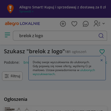
Allegro Smart! Kupuj i sprzedawaj z dostawą za 0 zł
Sprawdź »
Otwórz menu z kategoriami
szukaj
Szukasz
brelok z logo
181
ogłoszeń
POL
Zamkn
Podobne:
brelok z własnym logo
Dodaj swoje wyszukiwania do ulubionych.
brelok lego
brelok z logo f
Gdy pojawią się nowe oferty, wyślemy Ci je
mailowo. Ustaw powiadomienia w
ulubionych
wyszukiwaniach
.
Filtruj
Ogłoszenia