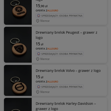
15
,90
zł
OFERTA Z
ALLEGRO
SPRZEDAJĄCY: OSOBA PRYWATNA
Niemce
Drewniany brelok Peugeot – grawer z
logo
15
zł
OFERTA Z
ALLEGRO
SPRZEDAJĄCY: OSOBA PRYWATNA
Niemce
Drewniany brelok Volvo – grawer z logo
15
zł
OFERTA Z
ALLEGRO
SPRZEDAJĄCY: OSOBA PRYWATNA
Niemce
Drewniany brelok Harley-Davidson –
grawer z logo