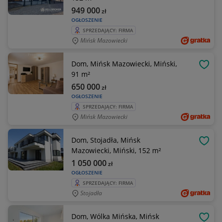
949 000
zł
OGŁOSZENIE
SPRZEDAJĄCY: FIRMA
Mińsk Mazowiecki
Dom, Mińsk Mazowiecki, Miński,
OBSE
91 m²
650 000
zł
OGŁOSZENIE
SPRZEDAJĄCY: FIRMA
Mińsk Mazowiecki
Dom, Stojadła, Mińsk
OBSE
Mazowiecki, Miński, 152 m²
1 050 000
zł
OGŁOSZENIE
SPRZEDAJĄCY: FIRMA
Stojadła
Dom, Wólka Mińska, Mińsk
OBSE