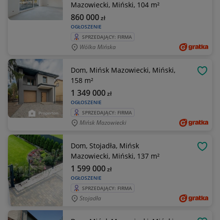
Mazowiecki, Miński, 104 m²
860 000
zł
OGŁOSZENIE
SPRZEDAJĄCY: FIRMA
Wólka Mińska
Dom, Mińsk Mazowiecki, Miński,
OBSE
158 m²
1 349 000
zł
OGŁOSZENIE
SPRZEDAJĄCY: FIRMA
Mińsk Mazowiecki
Dom, Stojadła, Mińsk
OBSE
Mazowiecki, Miński, 137 m²
1 599 000
zł
OGŁOSZENIE
SPRZEDAJĄCY: FIRMA
Stojadła