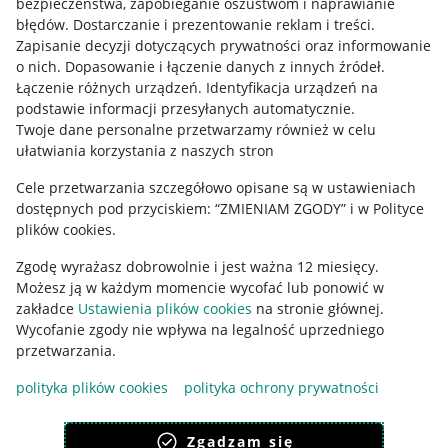
bezpieczeństwa, zapobieganie oszustwom i naprawianie
błędów
.
Dostarczanie i prezentowanie reklam i treści
.
Informacje prawne
Zapisanie decyzji dotyczących prywatności oraz informowanie
o nich
.
Dopasowanie i łączenie danych z innych źródeł
.
Regulamin
Łączenie różnych urządzeń
.
Identyfikacja urządzeń na
podstawie informacji przesyłanych automatycznie
.
Polityka plików "cookies"
Twoje dane personalne przetwarzamy również w celu
ułatwiania korzystania z naszych stron
Ustawienia plików "cookies"
Cele przetwarzania szczegółowo opisane są w ustawieniach
Udostępnianie lokalizacji
dostępnych pod przyciskiem: “ZMIENIAM ZGODY” i w Polityce
Informacje dla Aktu o Usługach Cyfrowych
plików cookies.
Zgodę wyrażasz dobrowolnie i jest ważna 12 miesięcy.
Pobierz aplikację
Możesz ją w każdym momencie wycofać lub ponowić w
zakładce
Ustawienia plików cookies
na stronie głównej.
Wycofanie zgody nie wpływa na legalność uprzedniego
przetwarzania.
polityka plików cookies
polityka ochrony prywatności
Zgadzam się