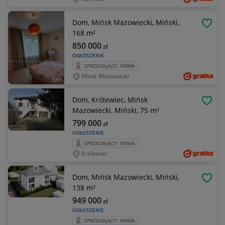
Dom, Mińsk Mazowiecki, Miński,
OBSE
168 m²
850 000
zł
OGŁOSZENIE
SPRZEDAJĄCY: FIRMA
Mińsk Mazowiecki
Dom, Królewiec, Mińsk
OBSE
Mazowiecki, Miński, 75 m²
799 000
zł
OGŁOSZENIE
SPRZEDAJĄCY: FIRMA
Królewiec
Dom, Mińsk Mazowiecki, Miński,
OBSE
138 m²
949 000
zł
OGŁOSZENIE
SPRZEDAJĄCY: FIRMA