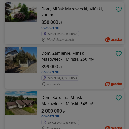
Dom, Mińsk Mazowiecki, Miński,
OBSE
200 m²
850 000
zł
OGŁOSZENIE
SPRZEDAJĄCY: FIRMA
Mińsk Mazowiecki
Dom, Zamienie, Mińsk
OBSE
Mazowiecki, Miński, 250 m²
399 000
zł
OGŁOSZENIE
SPRZEDAJĄCY: FIRMA
Zamienie
Dom, Karolina, Mińsk
OBSE
Mazowiecki, Miński, 345 m²
2 000 000
zł
OGŁOSZENIE
SPRZEDAJĄCY: FIRMA
Karolina