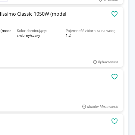
fissimo Classic 1050W (model
OBSERWU
 (model
Kolor dominujący:
Pojemność zbiornika na wodę:
srebrny/szary
1,2 l
Rybarzowice
OBSERWU
Maków Mazowiecki
OBSERWU