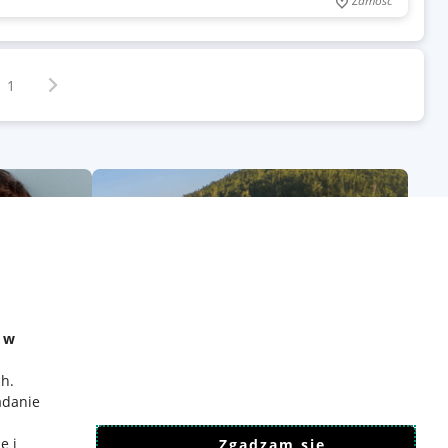
Zamość
Następna strona
z
1
e w
ch
.
adanie
e i
Zgadzam się