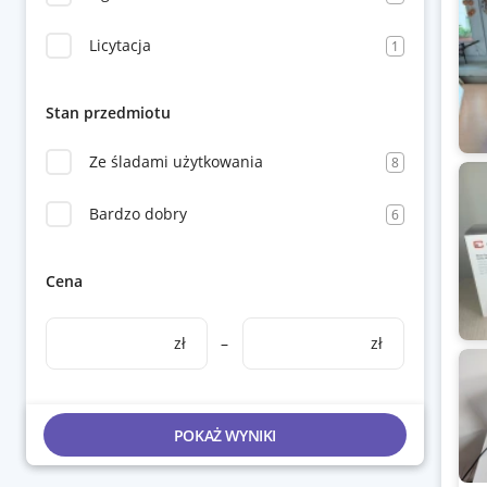
Licytacja
1
Stan przedmiotu
Ze śladami użytkowania
8
Bardzo dobry
6
Cena
zł
–
zł
POKAŻ WYNIKI