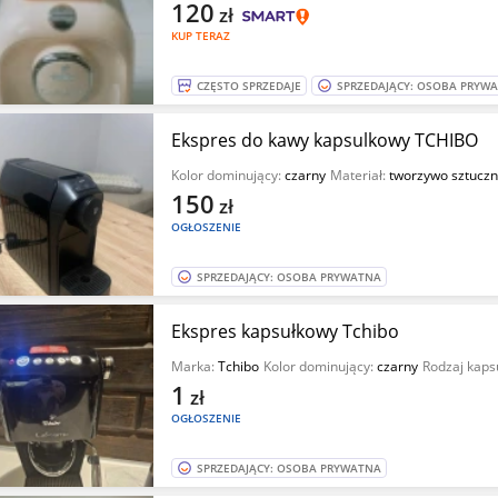
120
zł
KUP TERAZ
CZĘSTO SPRZEDAJE
SPRZEDAJĄCY: OSOBA PRYW
Ekspres do kawy kapsulkowy TCHIBO
Kolor dominujący:
czarny
Materiał:
tworzywo sztucz
150
zł
OGŁOSZENIE
SPRZEDAJĄCY: OSOBA PRYWATNA
Ekspres kapsułkowy Tchibo
Marka:
Tchibo
Kolor dominujący:
czarny
Rodzaj kaps
1
zł
OGŁOSZENIE
SPRZEDAJĄCY: OSOBA PRYWATNA