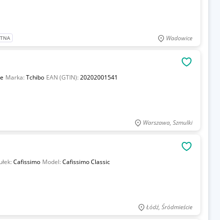
Wadowice
ATNA
OBSERWU
ne
Marka:
Tchibo
EAN (GTIN):
20202001541
Warszawa, Szmulki
OBSERWU
ułek:
Cafissimo
Model:
Cafissimo Classic
Łódź, Śródmieście