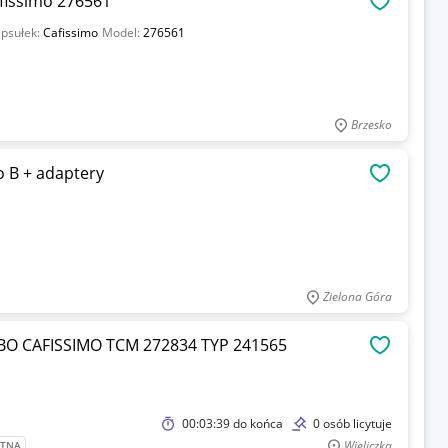
fissimo 276561
OBSERWU
apsułek:
Cafissimo
Model:
276561
Brzesko
o B + adaptery
OBSERWU
Zielona Góra
O CAFISSIMO TCM 272834 TYP 241565
OBSERWU
00:03:39
do końca
0 osób licytuje
Wieliczka
ATNA