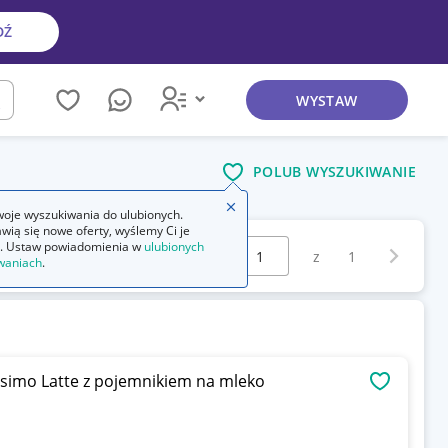
DŹ
WYSTAW
kaj
POLUB WYSZUKIWANIE
Zamknij wskazówkę
oje wyszukiwania do ulubionych.
wią się nowe oferty, wyślemy Ci je
Wybierz stronę:
. Ustaw powiadomienia w
ulubionych
Następna 
z
1
waniach
.
ssimo Latte z pojemnikiem na mleko
OBSERWU