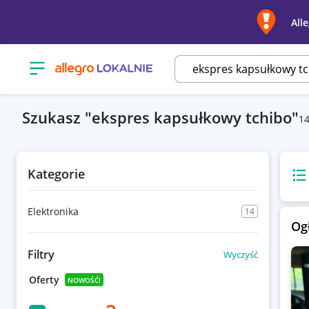
All
Otwórz menu z kategoriami
Szukasz
ekspres kapsułkowy tchibo
1
Kategorie
Wido
Elektronika
14
Og
Filtry
Wyczyść
Oferty
NOWOŚĆ!