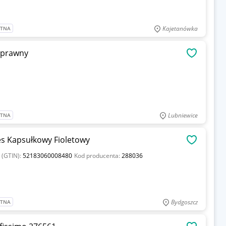
Kajetanówka
ATNA
sprawny
OBSERWU
Lubniewice
ATNA
es Kapsułkowy Fioletowy
OBSERWU
 (GTIN):
52183060008480
Kod producenta:
288036
Bydgoszcz
ATNA