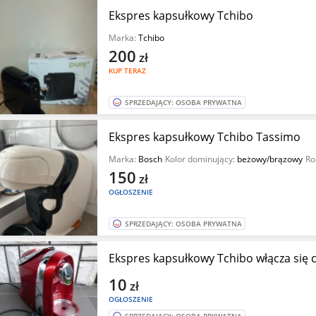
Ekspres kapsułkowy Tchibo
Marka:
Tchibo
200
zł
KUP TERAZ
SPRZEDAJĄCY: OSOBA PRYWATNA
Ekspres kapsułkowy Tchibo Tassimo
Marka:
Bosch
Kolor dominujący:
beżowy/brązowy
Ro
150
zł
OGŁOSZENIE
SPRZEDAJĄCY: OSOBA PRYWATNA
Ekspres kapsułkowy Tchibo włącza się c
10
zł
OGŁOSZENIE