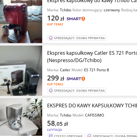
Ekspres kapsułkowy do kawy Tchibo Ca
Marka:
Tchibo
Kolor dominujący:
czerwony
Rodzaj k
120
zł
KUP TERAZ
SPRZEDAJĄCY: OSOBA PRYWATNA
Ekspres kapsułkowy Catler ES 721 Port
(Nespresso/DG/Tchibo)
Marka:
Catler
Model:
ES 721 Porto B
299
zł
KUP TERAZ
SPRZEDAJĄCY: OSOBA PRYWATNA
EKSPRES DO KAWY KAPSUŁKOWY TCHIB
Marka:
Tchibo
Model:
CAFISSIMO
58
,05
zł
LICYTACJA
CZĘSTO SPRZEDAJE
SPRZEDAJĄCY: OSOBA PRYW