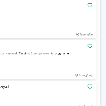
OBSERWU
Niemodlin
OBSERWU
dzaj kapsułek:
Tassimo
Stan opakowania:
oryginalne
Koziegłowy
zęści
OBSERWU