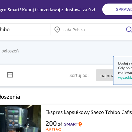
SPRAW
egro Smart! Kupuj i sprzedawaj z dostawą za 0 zł
Miasto
szu
4
ogłoszeń
Dodaj sw
Gdy poja
mailowo
k listy
Widok siatki
Sortuj od:
wyszuki
łoszenia
Ekspres kapsułkowy Saeco Tchibo Cafi
200
zł
KUP TERAZ