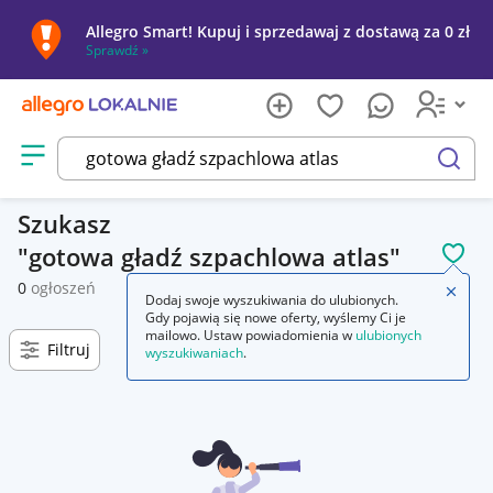
Allegro Smart! Kupuj i sprzedawaj z dostawą za 0 zł
Sprawdź »
Otwórz menu z kategoriami
szukaj
Szukasz
gotowa gładź szpachlowa atlas
POL
0
ogłoszeń
Zamkn
Dodaj swoje wyszukiwania do ulubionych.
Gdy pojawią się nowe oferty, wyślemy Ci je
mailowo. Ustaw powiadomienia w
ulubionych
Filtruj
wyszukiwaniach
.