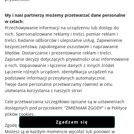
Informacje prawne
Regulamin
My i nasi partnerzy możemy przetwarzać dane personalne
w celach:
Polityka plików "cookies"
Przechowywanie informacji na urządzeniu lub dostęp do
nich
.
Spersonalizowane reklamy i treści, pomiar reklam i
Ustawienia plików "cookies"
treści, badanie odbiorców i ulepszanie usług
.
Zapewnienie
Udostępnianie lokalizacji
bezpieczeństwa, zapobieganie oszustwom i naprawianie
błędów
.
Dostarczanie i prezentowanie reklam i treści
.
Informacje dla Aktu o Usługach Cyfrowych
Zapisanie decyzji dotyczących prywatności oraz informowanie
o nich
.
Dopasowanie i łączenie danych z innych źródeł
.
Pobierz aplikację
Łączenie różnych urządzeń
.
Identyfikacja urządzeń na
podstawie informacji przesyłanych automatycznie
.
Twoje dane personalne przetwarzamy również w celu
ułatwiania korzystania z naszych stron
Cele przetwarzania szczegółowo opisane są w ustawieniach
dostępnych pod przyciskiem: “ZMIENIAM ZGODY” i w Polityce
plików cookies.
Zgadzam się
Zgodę wyrażasz dobrowolnie i jest ważna 12 miesięcy.
Możesz ją w każdym momencie wycofać lub ponowić w