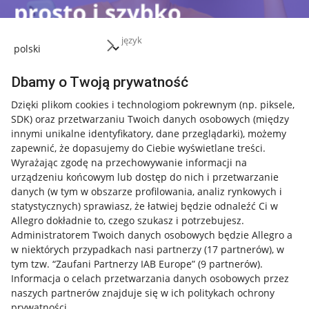
język
Dbamy o Twoją prywatność
Dzięki plikom cookies i technologiom pokrewnym
(np. piksele,
SDK)
oraz przetwarzaniu Twoich danych osobowych
(między
innymi unikalne identyfikatory, dane przeglądarki)
, możemy
zapewnić, że dopasujemy do Ciebie wyświetlane treści.
Przydatne informacje
Wyrażając zgodę na przechowywanie informacji na
urządzeniu końcowym lub dostęp do nich i przetwarzanie
Jak to działa
danych (w tym w obszarze profilowania, analiz rynkowych i
Napisz do nas
statystycznych) sprawiasz, że łatwiej będzie odnaleźć Ci w
Allegro dokładnie to, czego szukasz i potrzebujesz.
Allegro Gadane dla sprzedających
Administratorem Twoich danych osobowych będzie Allegro a
w niektórych przypadkach nasi partnerzy (
17
partnerów
), w
Allegro Gadane dla kupujących
tym tzw. “Zaufani Partnerzy IAB Europe” (
9
partnerów
).
Informacja o celach przetwarzania danych osobowych przez
Mapa miejscowości
naszych partnerów znajduje się w ich politykach ochrony
prywatności.