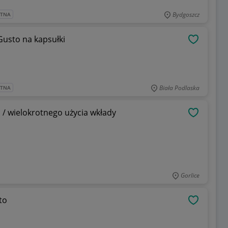
Bydgoszcz
ATNA
 Dolce Gusto na kapsułki
OBSERWU
Biała Podlaska
ATNA
 / wielokrotnego użycia wkłady
OBSERWU
Gorlice
to
OBSERWU