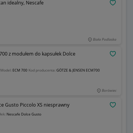
tan idealny, Nescafe
OBSERWU
Biała Podlaska
700 z modułem do kapsułek Dolce
OBSERWU
Model:
ECM 700
Kod producenta:
GÖTZE & JENSEN ECM700
Borówiec
ce Gusto Piccolo XS niesprawny
OBSERWU
łek:
Nescafe Dolce Gusto