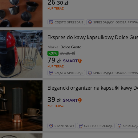
26
,30
zł
KUP TERAZ
CZĘSTO SPRZEDAJE
SPRZEDAJĄCY: OSOBA PRYW
Ekspres do kawy kapsułkowy Dolce Gust
Marka:
Dolce Gusto
99
,00 zł
-20%
79
zł
KUP TERAZ
CZĘSTO SPRZEDAJE
SPRZEDAJĄCY: OSOBA PRYW
Elegancki organizer na kapsułki kawy 
39
zł
KUP TERAZ
STAN: NOWY
CZĘSTO SPRZEDAJE
SPRZEDAJ