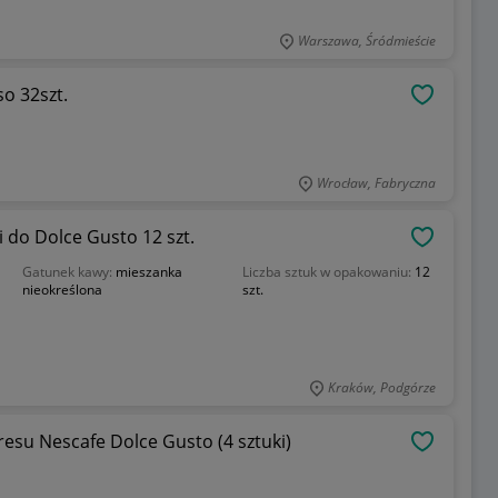
Warszawa, Śródmieście
so 32szt.
OBSERWU
Wrocław, Fabryczna
do Dolce Gusto 12 szt.
OBSERWU
Gatunek kawy:
mieszanka
Liczba sztuk w opakowaniu:
12
nieokreślona
szt.
Kraków, Podgórze
esu Nescafe Dolce Gusto (4 sztuki)
OBSERWU