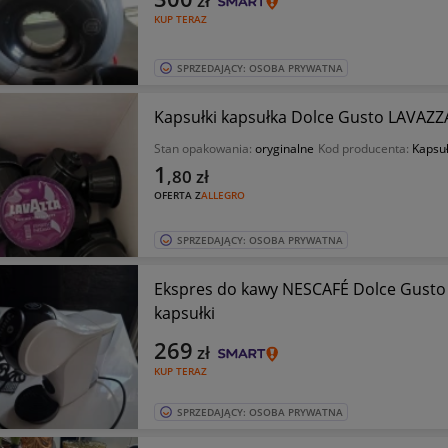
zł
KUP TERAZ
SPRZEDAJĄCY: OSOBA PRYWATNA
Kapsułki kapsułka Dolce Gusto LAVAZZA
Stan opakowania:
oryginalne
Kod producenta:
Kapsu
1
,80
zł
OFERTA Z
ALLEGRO
SPRZEDAJĄCY: OSOBA PRYWATNA
Ekspres do kawy NESCAFÉ Dolce Gust
kapsułki
269
zł
KUP TERAZ
SPRZEDAJĄCY: OSOBA PRYWATNA