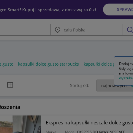
SPRAW
egro Smart! Kupuj i sprzedawaj z dostawą za 0 zł
Miasto
szu
e gusto
kapsułki dolce gusto starbucks
kapsułki dolce gusto kru
Dodaj sw
Gdy poja
mailowo
wyszuki
k listy
Widok siatki
Sortuj od:
łoszenia
Ekspres na kapsułki nescafe dolce gust
Marka:
Model:
EKSPRES DO KAWY NESCAFE