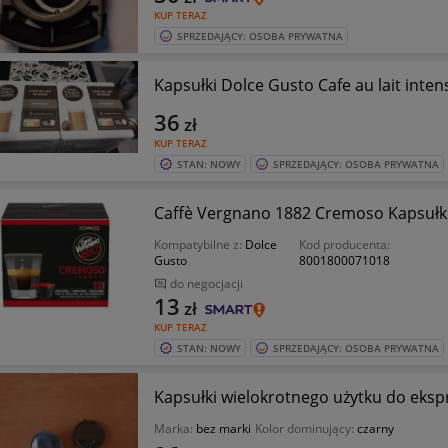
KUP TERAZ
SPRZEDAJĄCY: OSOBA PRYWATNA
Kapsułki Dolce Gusto Cafe au lait inten
36
zł
KUP TERAZ
STAN: NOWY
SPRZEDAJĄCY: OSOBA PRYWATNA
Caffè Vergnano 1882 Cremoso Kapsułki 
Kompatybilne z:
Dolce
Kod producenta:
Gusto
8001800071018
do negocjacji
13
zł
KUP TERAZ
STAN: NOWY
SPRZEDAJĄCY: OSOBA PRYWATNA
Kapsułki wielokrotnego użytku do ekspr
Marka:
bez marki
Kolor dominujący:
czarny