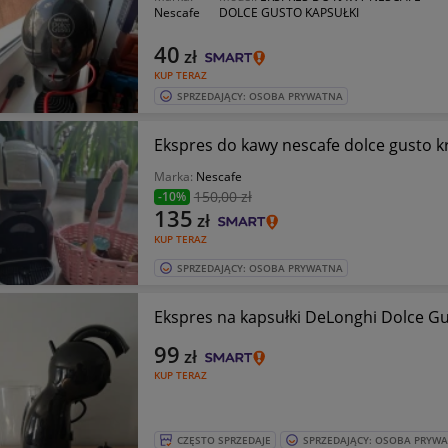
Nescafe
DOLCE GUSTO KAPSUŁKI
40
zł
KUP TERAZ
SPRZEDAJĄCY: OSOBA PRYWATNA
Ekspres do kawy nescafe dolce
Marka:
Nescafe
150
,00 zł
-10%
135
zł
KUP TERAZ
SPRZEDAJĄCY: OSOBA PRYWATNA
Ekspres na kapsułki DeLonghi Dolce Gu
99
zł
KUP TERAZ
CZĘSTO SPRZEDAJE
SPRZEDAJĄCY: OSOBA PRYW