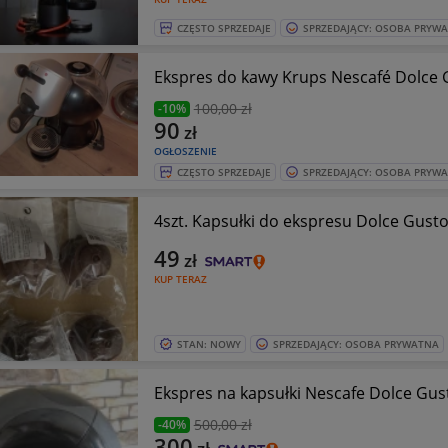
CZĘSTO SPRZEDAJE
SPRZEDAJĄCY: OSOBA PRYW
Ekspres do kawy Krups Nescafé
100
,00 zł
-10%
90
zł
OGŁOSZENIE
CZĘSTO SPRZEDAJE
SPRZEDAJĄCY: OSOBA PRYW
4szt. Kapsułki do ekspresu Dolce Gusto
49
zł
KUP TERAZ
STAN: NOWY
SPRZEDAJĄCY: OSOBA PRYWATNA
Ekspres na kapsułki Nescafe Dolce Gus
500
,00 zł
-40%
300