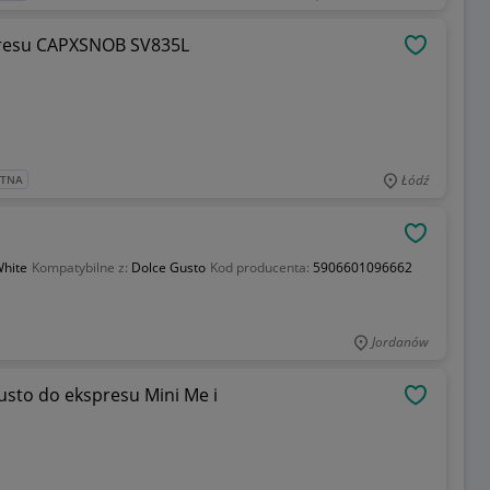
presu CAPXSNOB SV835L
OBSERWU
Łódź
ATNA
OBSERWU
White
Kompatybilne z:
Dolce Gusto
Kod producenta:
5906601096662
Jordanów
usto do ekspresu Mini Me i
OBSERWU