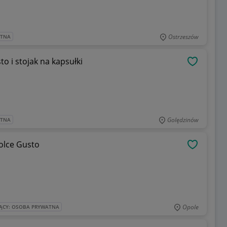
Ostrzeszów
ATNA
o i stojak na kapsułki
OBSERWU
Golędzinów
ATNA
Dolce Gusto
OBSERWU
Opole
ĄCY: OSOBA PRYWATNA