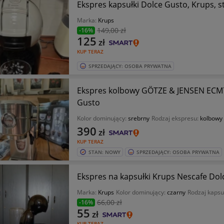
Ekspres kapsułki Dolce Gusto, Krups, s
Marka:
Krups
149
,00 zł
-16%
125
zł
KUP TERAZ
SPRZEDAJĄCY: OSOBA PRYWATNA
Ekspres kolbowy GÖTZE & JENSEN ECM
Gusto
Kolor dominujący:
srebrny
Rodzaj ekspresu:
kolbowy
390
zł
KUP TERAZ
STAN: NOWY
SPRZEDAJĄCY: OSOBA PRYWATNA
Ekspres na kapsułki Krups Nescafe Dol
Marka:
Krups
Kolor dominujący:
czarny
Rodzaj kapsu
66
,00 zł
-16%
55
zł
KUP TERAZ