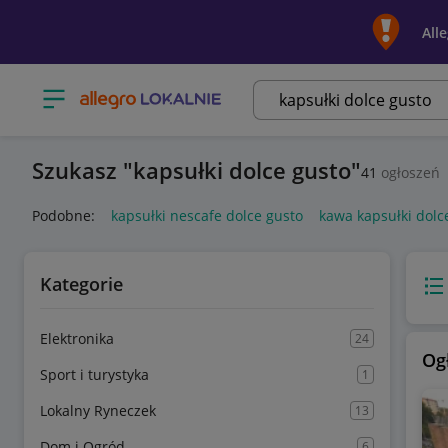
All
Otwórz menu z kategoriami
Szukasz
kapsułki dolce gusto
41
ogłoszeń
Podobne:
kapsułki nescafe dolce gusto
kawa kapsułki dolc
Kategorie
Wido
Elektronika
24
Og
Sport i turystyka
1
Lokalny Ryneczek
13
Dom i Ogród
6