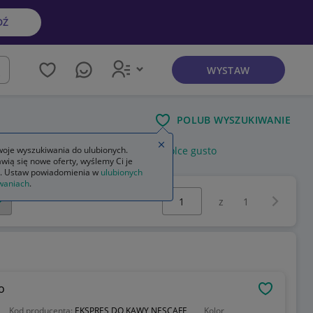
DŹ
WYSTAW
kaj
POLUB WYSZUKIWANIE
Zamknij wskazówkę
ps
oje wyszukiwania do ulubionych.
kapsułki wielokrotnego użytku dolce gusto
wią się nowe oferty, wyślemy Ci je
. Ustaw powiadomienia w
ulubionych
waniach
.
Wybierz stronę:
Następna 
z
1
o
OBSERWU
Kod producenta:
EKSPRES DO KAWY NESCAFE
Kolor