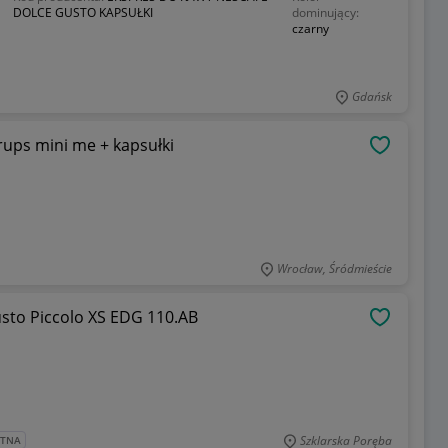
DOLCE GUSTO KAPSUŁKI
dominujący:
czarny
Gdańsk
 gusto krups mini me + kapsułki
OBSERWU
Wrocław, Śródmieście
sto Piccolo XS EDG 110.AB
OBSERWU
Szklarska Poręba
ATNA