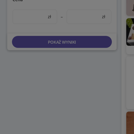
zł
–
zł
POKAŻ WYNIKI