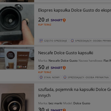
Ekspres kapsułka Dolce Gusto do eks
20
zł
KUP TERAZ
CZĘSTO SPRZEDAJE
SPRZEDAJĄCY: OSOBA PRYW
Nescafe Dolce Gusto kapsułki
Marka:
Nescafe Dolce Gusto
Nazwa handlowa:
Flat 
50
zł
KUP TERAZ
STAN: NOWY
SPRZEDAJĄCY: OSOBA PRYWATNA
szuflada, pojemnik na kapsułki Dolce G
innych
Marka:
bez marki
Model:
Dolce Gusto
30
zł