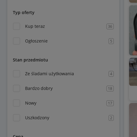
Typ oferty
Kup teraz
36
Ogłoszenie
5
Stan przedmiotu
Ze śladami użytkowania
4
Bardzo dobry
18
Nowy
17
Uszkodzony
2
Cena