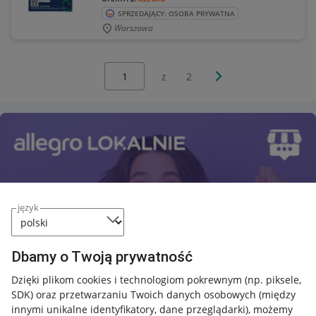
SPRZEDAJĄCY: OSOBA PRYWATNA
Warszawa
Wybierz stronę:
Następna strona
z
2
język
Dbamy o Twoją prywatność
Dzięki plikom cookies i technologiom pokrewnym
(np. piksele,
SDK)
oraz przetwarzaniu Twoich danych osobowych
(między
innymi unikalne identyfikatory, dane przeglądarki)
, możemy