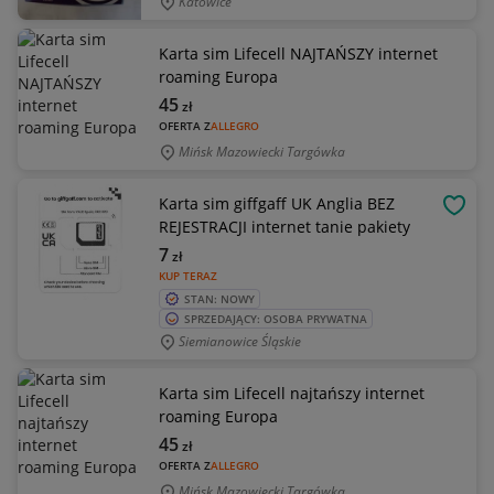
Katowice
Karta sim Lifecell NAJTAŃSZY internet
roaming Europa
45
zł
OFERTA Z
ALLEGRO
Mińsk Mazowiecki Targówka
Karta sim giffgaff UK Anglia BEZ
OBSE
REJESTRACJI internet tanie pakiety
7
zł
KUP TERAZ
STAN: NOWY
SPRZEDAJĄCY: OSOBA PRYWATNA
Siemianowice Śląskie
Karta sim Lifecell najtańszy internet
roaming Europa
45
zł
OFERTA Z
ALLEGRO
Mińsk Mazowiecki Targówka