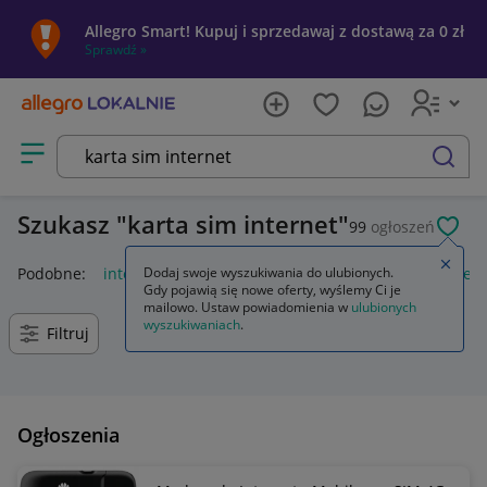
Allegro Smart! Kupuj i sprzedawaj z dostawą za 0 zł
Sprawdź »
Otwórz menu z kategoriami
szukaj
Szukasz
karta sim internet
99
ogłoszeń
POL
Zamkn
Podobne:
internet play karta sim
Dodaj swoje wyszukiwania do ulubionych.
karta sim internet orange
Gdy pojawią się nowe oferty, wyślemy Ci je
mailowo. Ustaw powiadomienia w
ulubionych
wyszukiwaniach
.
Filtruj
Ogłoszenia