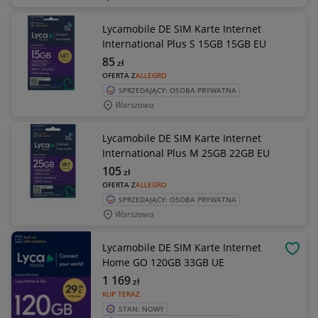
Lycamobile DE SIM Karte Internet
International Plus S 15GB 15GB EU
85
zł
OFERTA Z
ALLEGRO
SPRZEDAJĄCY: OSOBA PRYWATNA
Warszawa
Lycamobile DE SIM Karte Internet
International Plus M 25GB 22GB EU
105
zł
OFERTA Z
ALLEGRO
SPRZEDAJĄCY: OSOBA PRYWATNA
Warszawa
Lycamobile DE SIM Karte Internet
OBSE
Home GO 120GB 33GB UE
1 169
zł
KUP TERAZ
STAN: NOWY