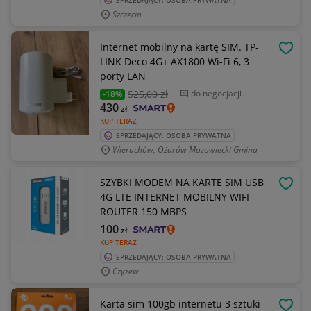
SPRZEDAJĄCY: OSOBA PRYWATNA
Szczecin
Internet mobilny na kartę SIM. TP-
OBSE
LINK Deco 4G+ AX1800 Wi-Fi 6, 3
porty LAN
525
,00 zł
do negocjacji
-18%
430
zł
KUP TERAZ
SPRZEDAJĄCY: OSOBA PRYWATNA
Wieruchów, Ożarów Mazowiecki Gmina
SZYBKI MODEM NA KARTE SIM USB
OBSE
4G LTE INTERNET MOBILNY WIFI
ROUTER 150 MBPS
100
zł
KUP TERAZ
SPRZEDAJĄCY: OSOBA PRYWATNA
Czyżew
Karta sim 100gb internetu 3 sztuki