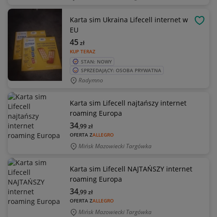
Karta sim Ukraina Lifecell internet w
OBSE
EU
45
zł
KUP TERAZ
STAN: NOWY
SPRZEDAJĄCY: OSOBA PRYWATNA
Radymno
Karta sim Lifecell najtańszy internet
roaming Europa
34
,99
zł
OFERTA Z
ALLEGRO
Mińsk Mazowiecki Targówka
Karta sim Lifecell NAJTAŃSZY internet
roaming Europa
34
,99
zł
OFERTA Z
ALLEGRO
Mińsk Mazowiecki Targówka