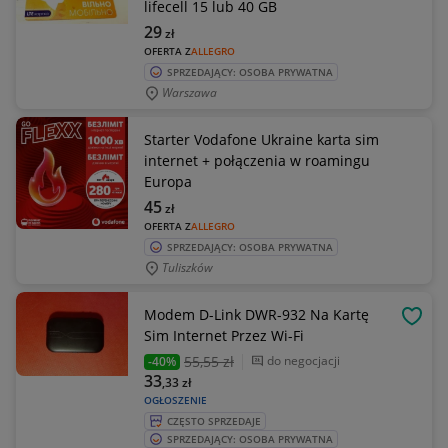
lifecell 15 lub 40 GB
29
zł
OFERTA Z
ALLEGRO
SPRZEDAJĄCY: OSOBA PRYWATNA
Warszawa
Starter Vodafone Ukraine karta sim
internet + połączenia w roamingu
Europa
45
zł
OFERTA Z
ALLEGRO
SPRZEDAJĄCY: OSOBA PRYWATNA
Tuliszków
Modem D-Link DWR-932 Na Kartę
OBSE
Sim Internet Przez Wi-Fi
55
,55 zł
do negocjacji
-40%
33
,33
zł
OGŁOSZENIE
CZĘSTO SPRZEDAJE
SPRZEDAJĄCY: OSOBA PRYWATNA