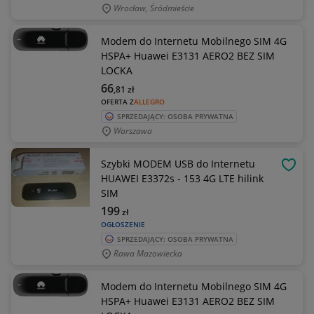
Wrocław, Śródmieście
Modem do Internetu Mobilnego SIM 4G
HSPA+ Huawei E3131 AERO2 BEZ SIM
LOCKA
66
,81
zł
OFERTA Z
ALLEGRO
SPRZEDAJĄCY: OSOBA PRYWATNA
Warszawa
Szybki MODEM USB do Internetu
OBSE
HUAWEI E3372s - 153 4G LTE hilink
SIM
199
zł
OGŁOSZENIE
SPRZEDAJĄCY: OSOBA PRYWATNA
Rawa Mazowiecka
Modem do Internetu Mobilnego SIM 4G
HSPA+ Huawei E3131 AERO2 BEZ SIM