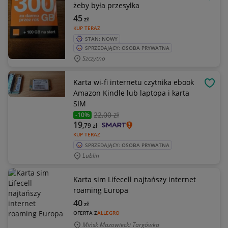
OBSE
żeby była przesylka
45
zł
KUP TERAZ
STAN: NOWY
SPRZEDAJĄCY: OSOBA PRYWATNA
Szczytno
Karta wi-fi internetu czytnika ebook
OBSE
Amazon Kindle lub laptopa i karta
SIM
22
,00 zł
-10%
19
,79
zł
KUP TERAZ
SPRZEDAJĄCY: OSOBA PRYWATNA
Lublin
Karta sim Lifecell najtańszy internet
roaming Europa
40
zł
OFERTA Z
ALLEGRO
Mińsk Mazowiecki Targówka