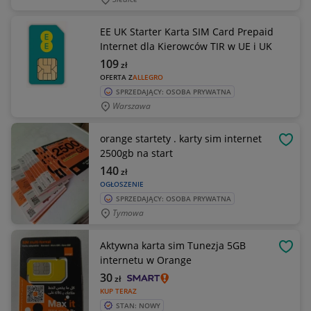
EE UK Starter Karta SIM Card Prepaid
Internet dla Kierowców TIR w UE i UK
109
zł
OFERTA Z
ALLEGRO
SPRZEDAJĄCY: OSOBA PRYWATNA
Warszawa
orange startety . karty sim internet
OBSE
2500gb na start
140
zł
OGŁOSZENIE
SPRZEDAJĄCY: OSOBA PRYWATNA
Tymowa
Aktywna karta sim Tunezja 5GB
OBSE
internetu w Orange
30
zł
KUP TERAZ
STAN: NOWY