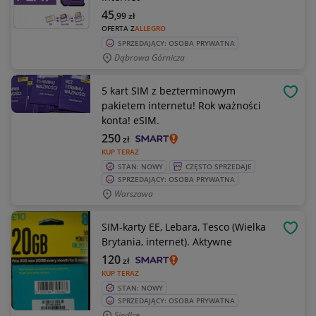
45
,99
zł
OFERTA Z
ALLEGRO
SPRZEDAJĄCY: OSOBA PRYWATNA
Dąbrowa Górnicza
5 kart SIM z bezterminowym
OBSE
pakietem internetu! Rok ważności
konta! eSIM.
250
zł
KUP TERAZ
STAN: NOWY
CZĘSTO SPRZEDAJE
SPRZEDAJĄCY: OSOBA PRYWATNA
Warszawa
SIM-karty EE, Lebara, Tesco (Wielka
OBSE
Brytania, internet). Aktywne
120
zł
KUP TERAZ
STAN: NOWY
SPRZEDAJĄCY: OSOBA PRYWATNA
Siedlce