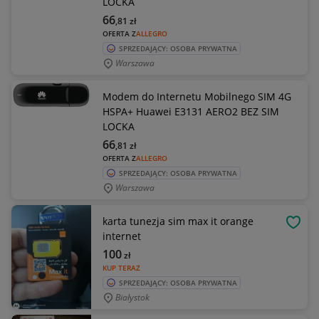
LOCKA
66
,81
zł
OFERTA Z
ALLEGRO
SPRZEDAJĄCY: OSOBA PRYWATNA
Warszawa
Modem do Internetu Mobilnego SIM 4G
HSPA+ Huawei E3131 AERO2 BEZ SIM
LOCKA
66
,81
zł
OFERTA Z
ALLEGRO
SPRZEDAJĄCY: OSOBA PRYWATNA
Warszawa
karta tunezja sim max it orange
OBSE
internet
100
zł
KUP TERAZ
SPRZEDAJĄCY: OSOBA PRYWATNA
Białystok