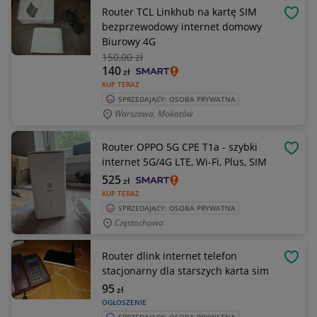
Router TCL Linkhub na kartę SIM
OBSE
bezprzewodowy internet domowy
Biurowy 4G
150
,00 zł
140
zł
KUP TERAZ
SPRZEDAJĄCY: OSOBA PRYWATNA
Warszawa, Mokotów
Router OPPO 5G CPE T1a - szybki
OBSE
internet 5G/4G LTE, Wi-Fi, Plus, SIM
525
zł
KUP TERAZ
SPRZEDAJĄCY: OSOBA PRYWATNA
Częstochowa
Router dlink internet telefon
OBSE
stacjonarny dla starszych karta sim
95
zł
OGŁOSZENIE