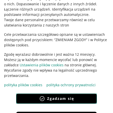
o nich
.
Dopasowanie i łączenie danych z innych źródeł
.
Ustawienia plików "cookies"
Łączenie różnych urządzeń
.
Identyfikacja urządzeń na
podstawie informacji przesyłanych automatycznie
.
Udostępnianie lokalizacji
Twoje dane personalne przetwarzamy również w celu
ułatwiania korzystania z naszych stron
Informacje dla Aktu o Usługach Cyfrowych
Cele przetwarzania szczegółowo opisane są w ustawieniach
Pobierz aplikację
dostępnych pod przyciskiem: “ZMIENIAM ZGODY” i w Polityce
plików cookies.
Zgodę wyrażasz dobrowolnie i jest ważna 12 miesięcy.
Możesz ją w każdym momencie wycofać lub ponowić w
zakładce
Ustawienia plików cookies
na stronie głównej.
Wycofanie zgody nie wpływa na legalność uprzedniego
przetwarzania.
polityka plików cookies
polityka ochrony prywatności
Zgadzam się
Korzystanie z serwisu oznacza akceptację
regulaminu
.