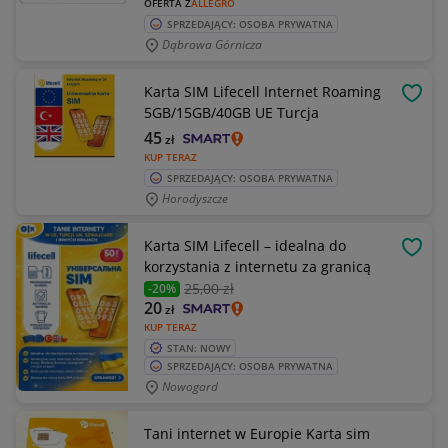
OFERTA Z
ALLEGRO
SPRZEDAJĄCY: OSOBA PRYWATNA
Dąbrowa Górnicza
Karta SIM Lifecell Internet Roaming
OBSE
5GB/15GB/40GB UE Turcja
45
zł
KUP TERAZ
SPRZEDAJĄCY: OSOBA PRYWATNA
Horodyszcze
Karta SIM Lifecell – idealna do
OBSE
korzystania z internetu za granicą
25
,00 zł
-20%
20
zł
KUP TERAZ
STAN: NOWY
SPRZEDAJĄCY: OSOBA PRYWATNA
Nowogard
Tani internet w Europie Karta sim