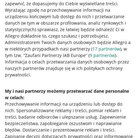
zapewnić, że dopasujemy do Ciebie wyświetlane treści.
Wyrażając zgodę na przechowywanie informacji na
urządzeniu końcowym lub dostęp do nich i przetwarzanie
danych (w tym w obszarze profilowania, analiz rynkowych i
statystycznych) sprawiasz, że łatwiej będzie odnaleźć Ci w
Allegro dokładnie to, czego szukasz i potrzebujesz.
Przydatne informacje
Administratorem Twoich danych osobowych będzie Allegro a
w niektórych przypadkach nasi partnerzy (
17
partnerów
), w
Jak to działa
tym tzw. “Zaufani Partnerzy IAB Europe” (
9
partnerów
).
Informacja o celach przetwarzania danych osobowych przez
Napisz do nas
naszych partnerów znajduje się w ich politykach ochrony
Allegro Gadane dla sprzedających
prywatności.
Allegro Gadane dla kupujących
My i nasi partnerzy możemy przetwarzać dane personalne
Mapa miejscowości
w celach:
Przechowywanie informacji na urządzeniu lub dostęp do
Informacje prawne
nich
.
Spersonalizowane reklamy i treści, pomiar reklam i
treści, badanie odbiorców i ulepszanie usług
.
Zapewnienie
bezpieczeństwa, zapobieganie oszustwom i naprawianie
Regulamin
błędów
.
Dostarczanie i prezentowanie reklam i treści
.
Polityka plików "cookies"
Zapisanie decyzji dotyczących prywatności oraz informowanie