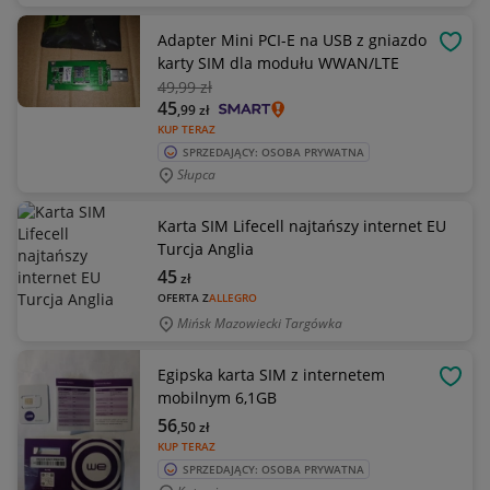
Adapter Mini PCI-E na USB z gniazdo
OBSE
karty SIM dla modułu WWAN/LTE
49
,99 zł
45
,99
zł
KUP TERAZ
SPRZEDAJĄCY: OSOBA PRYWATNA
Słupca
Karta SIM Lifecell najtańszy internet EU
Turcja Anglia
45
zł
OFERTA Z
ALLEGRO
Mińsk Mazowiecki Targówka
Egipska karta SIM z internetem
OBSE
mobilnym 6,1GB
56
,50
zł
KUP TERAZ
SPRZEDAJĄCY: OSOBA PRYWATNA