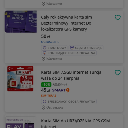
Warszawa
Cały rok aktywna karta sim
OBSE
Bezterminowy internet Do
lokalizatora GPS kamery
50
zł
OGŁOSZENIE
STAN: NOWY
CZĘSTO SPRZEDAJE
SPRZEDAJĄCY: OSOBA PRYWATNA
Warszawa
Karta SIM 7,5GB internet Turcja
OBSE
waża do 24 sierpnia
50
,00 zł
-10%
45
zł
KUP TERAZ
SPRZEDAJĄCY: OSOBA PRYWATNA
Ostrzeszów
Karta SIM do URZĄDZENIA GPS GSM
Internet