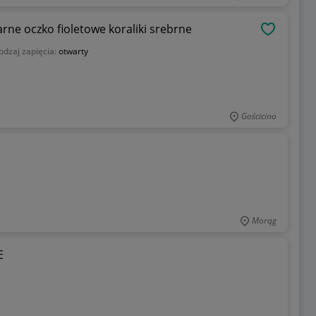
arne oczko fioletowe koraliki srebrne
OBSERWU
odzaj zapięcia:
otwarty
Gościcino
Morąg
E