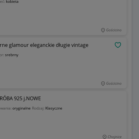
łeć:
kobieta
Gościcino
rne glamour eleganckie długie vintage
OBSERWU
or:
srebrny
Gościcino
RÓBA 925 j.NOWE
owania:
oryginalne
Rodzaj:
Klasyczne
Chojnice