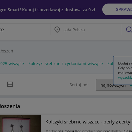
SPRAW
egro Smart! Kupuj i sprzedawaj z dostawą za 0 zł
Miasto
szu
łoszeń
 925 wiszące
kolczyki srebrne z cyrkoniami wiszące
kolczyki sre
Dodaj sw
Gdy poja
mailowo
wyszuki
k listy
Widok siatki
Sortuj od:
łoszenia
Kolczyki srebrne wiszące - perły z certy
Marka:
bez marki
Kod producenta:
inny
Rodzaj:
Klas