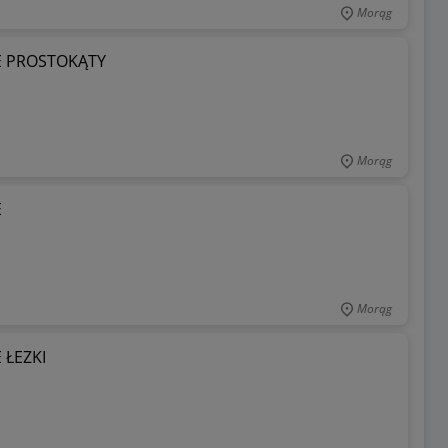
Morąg
E PROSTOKĄTY
Morąg
E
Morąg
 ŁEZKI