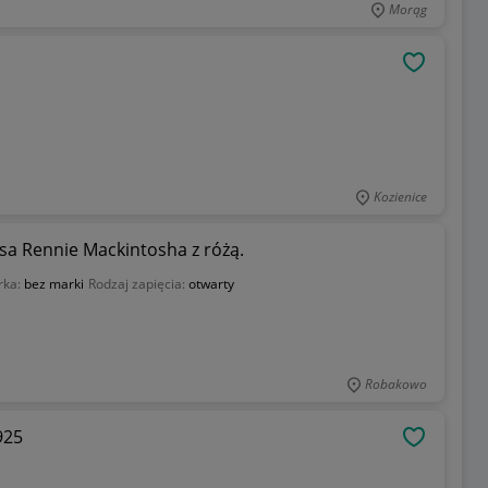
Morąg
OBSERWU
Kozienice
esa Rennie Mackintosha z różą.
rka:
bez marki
Rodzaj zapięcia:
otwarty
Robakowo
925
OBSERWU