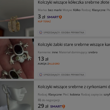
Kolczyki wiszące kółeczka srebrne złote
Marka:
bez marki
Motyw:
Kółko
Rodzaj:
Klasyczne
Pł
3
zł
KUP TERAZ
SPRZEDAJĄCY: OSOBA PRYWATNA
Kolczyki żabki stare srebrne wiszące ka
Kamienie:
inne
Materiał dominujący:
srebro
13
zł
AUKCJA Z
ALLEGRO
SPRZEDAJĄCY: OSOBA PRYWATNA
Kolczyki wiszące srebrne z cyrkoniami 
Rodzaj:
Klasyczne
Płeć:
kobieta
Rodzaj zapięcia:
sztyf
do negocjacji
29
zł