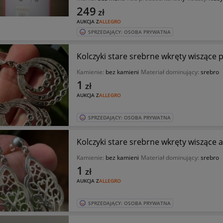
249
zł
AUKCJA Z
ALLEGRO
SPRZEDAJĄCY: OSOBA PRYWATNA
Kolczyki stare srebrne wkręty wiszące
Kamienie:
bez kamieni
Materiał dominujący:
srebro
1
zł
AUKCJA Z
ALLEGRO
SPRZEDAJĄCY: OSOBA PRYWATNA
Kolczyki stare srebrne wkręty wiszące 
Kamienie:
bez kamieni
Materiał dominujący:
srebro
1
zł
AUKCJA Z
ALLEGRO
SPRZEDAJĄCY: OSOBA PRYWATNA