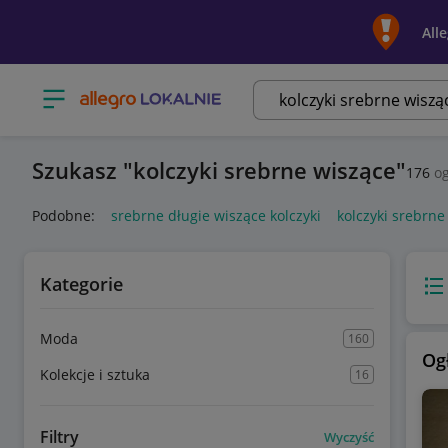
All
Otwórz menu z kategoriami
Szukasz
kolczyki srebrne wiszące
176
og
Podobne:
srebrne długie wiszące kolczyki
kolczyki srebrne
Kategorie
Wido
Moda
160
Og
Kolekcje i sztuka
16
Filtry
Wyczyść