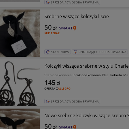
SPRZEDAJĄCY: OSOBA PRYWATNA
Srebrne wiszące kolczyki liście
50
zł
KUP TERAZ
STAN: NOWY
SPRZEDAJĄCY: OSOBA PRYWATNA
Kolczyki wiszące srebrne w stylu Charl
Stan opakowania:
brak opakowania
Płeć:
kobieta
Ma
145
zł
OFERTA Z
ALLEGRO
SPRZEDAJĄCY: OSOBA PRYWATNA
Nowe srebrne kolczyki wiszące srebro 
50
zł