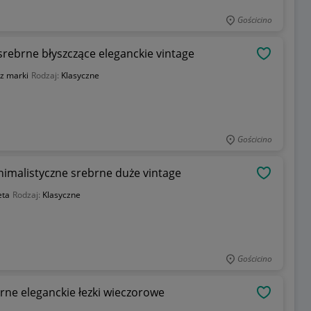
Gościcino
srebrne błyszczące eleganckie vintage
OBSERWU
z marki
Rodzaj:
Klasyczne
Gościcino
nimalistyczne srebrne duże vintage
OBSERWU
eta
Rodzaj:
Klasyczne
Gościcino
rne eleganckie łezki wieczorowe
OBSERWU