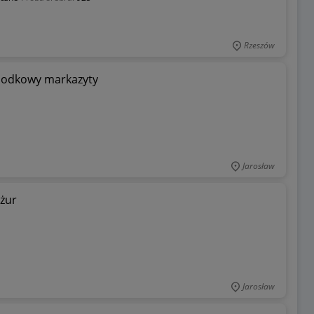
Rzeszów
 podkowy markazyty
Jarosław
ażur
Jarosław