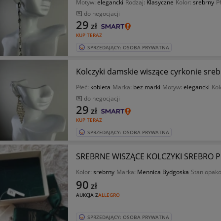
Motyw:
elegancki
Rodzaj:
Klasyczne
Kolor:
srebrny
P
do negocjacji
29
zł
KUP TERAZ
SPRZEDAJĄCY: OSOBA PRYWATNA
Kolczyki damskie wiszące cyrkonie sreb
Płeć:
kobieta
Marka:
bez marki
Motyw:
elegancki
Kol
do negocjacji
29
zł
KUP TERAZ
SPRZEDAJĄCY: OSOBA PRYWATNA
SREBRNE WISZĄCE KOLCZYKI SREBRO P
Kolor:
srebrny
Marka:
Mennica Bydgoska
Stan opak
90
zł
AUKCJA Z
ALLEGRO
SPRZEDAJĄCY: OSOBA PRYWATNA