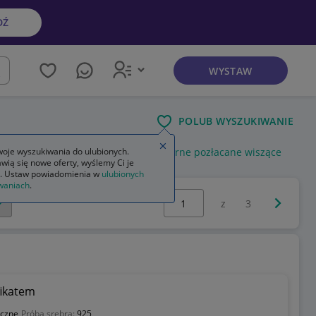
DŹ
WYSTAW
kaj
POLUB WYSZUKIWANIE
Zamknij wskazówkę
brne wiszące łańcuszki
oje wyszukiwania do ulubionych.
kolczyki srebrne pozłacane wiszące
wią się nowe oferty, wyślemy Ci je
. Ustaw powiadomienia w
ulubionych
waniach
.
Wybierz stronę:
Następna 
z
3
fikatem
yczne
Próba srebra:
925