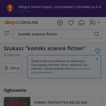
Allegro Smart! Kupuj i sprzedawaj z dostawą za 0 zł
Sprawdź »
Otwórz menu z kategoriami
szukaj
Szukasz
komiks science fiction
POL
5
ogłoszeń
Zamkn
Dodaj swoje wyszukiwania do ulubionych.
Gdy pojawią się nowe oferty, wyślemy Ci je
Filtruj
mailowo. Ustaw powiadomienia w
ulubionych
wyszukiwaniach
.
Ogłoszenia
KOMIKS FANTASTYKA RACZEJ DLA