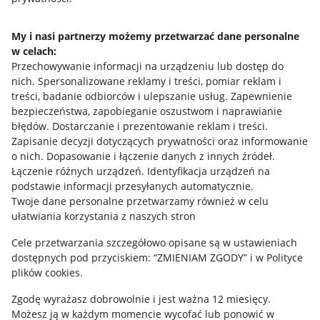
Napisz do nas
My i nasi partnerzy możemy przetwarzać dane personalne
w celach:
Allegro Gadane dla sprzedających
Przechowywanie informacji na urządzeniu lub dostęp do
Allegro Gadane dla kupujących
nich
.
Spersonalizowane reklamy i treści, pomiar reklam i
treści, badanie odbiorców i ulepszanie usług
.
Zapewnienie
Mapa miejscowości
bezpieczeństwa, zapobieganie oszustwom i naprawianie
błędów
.
Dostarczanie i prezentowanie reklam i treści
.
Informacje prawne
Zapisanie decyzji dotyczących prywatności oraz informowanie
o nich
.
Dopasowanie i łączenie danych z innych źródeł
.
Regulamin
Łączenie różnych urządzeń
.
Identyfikacja urządzeń na
podstawie informacji przesyłanych automatycznie
.
Polityka plików "cookies"
Twoje dane personalne przetwarzamy również w celu
ułatwiania korzystania z naszych stron
Ustawienia plików "cookies"
Cele przetwarzania szczegółowo opisane są w ustawieniach
Udostępnianie lokalizacji
dostępnych pod przyciskiem: “ZMIENIAM ZGODY” i w Polityce
Informacje dla Aktu o Usługach Cyfrowych
plików cookies.
Zgodę wyrażasz dobrowolnie i jest ważna 12 miesięcy.
Pobierz aplikację
Możesz ją w każdym momencie wycofać lub ponowić w