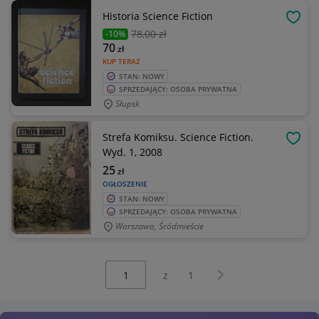
Historia Science Fiction
OBSE
78
,00 zł
-10%
70
zł
KUP TERAZ
STAN: NOWY
SPRZEDAJĄCY: OSOBA PRYWATNA
Słupsk
Strefa Komiksu. Science Fiction.
OBSE
Wyd. 1, 2008
25
zł
OGŁOSZENIE
STAN: NOWY
SPRZEDAJĄCY: OSOBA PRYWATNA
Warszawa, Śródmieście
Wybierz stronę:
Następna strona
z
1