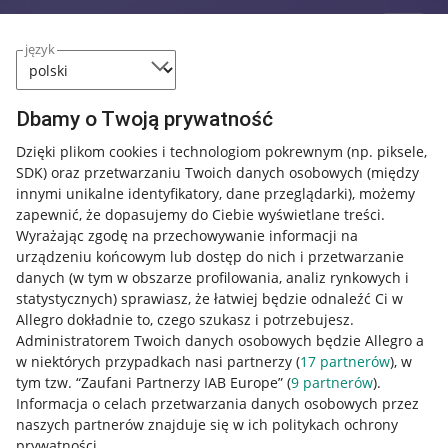
język
Dbamy o Twoją prywatność
Dzięki plikom cookies i technologiom pokrewnym
(np. piksele,
SDK)
oraz przetwarzaniu Twoich danych osobowych
(między
innymi unikalne identyfikatory, dane przeglądarki)
, możemy
zapewnić, że dopasujemy do Ciebie wyświetlane treści.
Wyrażając zgodę na przechowywanie informacji na
urządzeniu końcowym lub dostęp do nich i przetwarzanie
danych (w tym w obszarze profilowania, analiz rynkowych i
statystycznych) sprawiasz, że łatwiej będzie odnaleźć Ci w
Allegro dokładnie to, czego szukasz i potrzebujesz.
Administratorem Twoich danych osobowych będzie Allegro a
w niektórych przypadkach nasi partnerzy (
17
partnerów
), w
tym tzw. “Zaufani Partnerzy IAB Europe” (
9
partnerów
).
Przydatne informacje
Informacja o celach przetwarzania danych osobowych przez
naszych partnerów znajduje się w ich politykach ochrony
prywatności.
Jak to działa