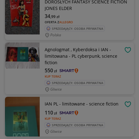
DOROSŁYCH FANTASY SCIENCE FICTION
JONES ELDER
34
,99
zł
OFERTA Z
ALLEGRO
SPRZEDAJĄCY: OSOBA PRYWATNA
Polska
Agnologmat , Kyberdoksa i IAN -
OBSE
limitowana - PL cyberpunk, science
fiction
550
zł
KUP TERAZ
SPRZEDAJĄCY: OSOBA PRYWATNA
Gliwice
IAN PL - limitowane - science fiction
OBSE
110
zł
KUP TERAZ
SPRZEDAJĄCY: OSOBA PRYWATNA
Gliwice