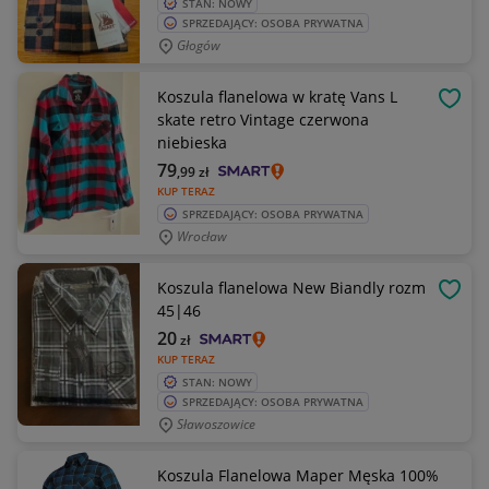
STAN: NOWY
SPRZEDAJĄCY: OSOBA PRYWATNA
Głogów
Koszula flanelowa w kratę Vans L
OBSE
skate retro Vintage czerwona
niebieska
79
,99
zł
KUP TERAZ
SPRZEDAJĄCY: OSOBA PRYWATNA
Wrocław
Koszula flanelowa New Biandly rozm
OBSE
45|46
20
zł
KUP TERAZ
STAN: NOWY
SPRZEDAJĄCY: OSOBA PRYWATNA
Sławoszowice
Koszula Flanelowa Maper Męska 100%