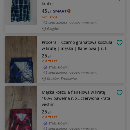
OBSE
kratkę
45
zł
KUP TERAZ
SPRZEDAJĄCY: OSOBA PRYWATNA
Głogów
Procera | Czarno granatowa koszula
OBSE
w kratę | męska | flanelowa | r. L
25
zł
KUP TERAZ
STAN: NOWY
SPRZEDAJĄCY: OSOBA PRYWATNA
Kraków, Bronowice
Męska koszula flanelowa w kratę
OBSE
100% bawełna r. XL czerwona krata
vestim
25
zł
KUP TERAZ
STAN: NOWY
SPRZEDAJĄCY: OSOBA PRYWATNA