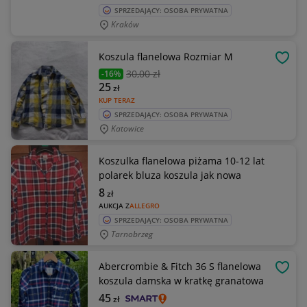
SPRZEDAJĄCY: OSOBA PRYWATNA
Kraków
Koszula flanelowa Rozmiar M
OBSE
30
,00 zł
-16%
25
zł
KUP TERAZ
SPRZEDAJĄCY: OSOBA PRYWATNA
Katowice
Koszulka flanelowa piżama 10-12 lat
polarek bluza koszula jak nowa
8
zł
AUKCJA Z
ALLEGRO
SPRZEDAJĄCY: OSOBA PRYWATNA
Tarnobrzeg
Abercrombie & Fitch 36 S flanelowa
OBSE
koszula damska w kratkę granatowa
45
zł