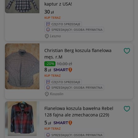
kaptur z USA!
30
zł
KUP TERAZ
CZĘSTO SPRZEDAJE
SPRZEDAJĄCY: OSOBA PRYWATNA
Leszno
Christian Berg koszula flanelowa
OBSE
męs. r.M
10
,00 zł
-20%
8
zł
KUP TERAZ
CZĘSTO SPRZEDAJE
SPRZEDAJĄCY: OSOBA PRYWATNA
Koszalin
Flanelowa koszula bawełna Rebel
OBSE
128 fajna ale zmechacona (229)
5
zł
KUP TERAZ
SPRZEDAJĄCY: OSOBA PRYWATNA