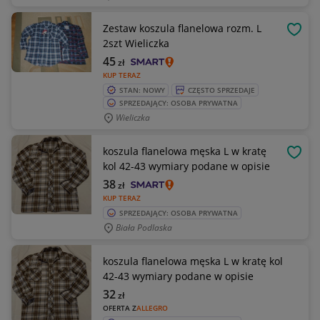
Zestaw koszula flanelowa rozm. L
OBSE
2szt Wieliczka
45
zł
KUP TERAZ
STAN: NOWY
CZĘSTO SPRZEDAJE
SPRZEDAJĄCY: OSOBA PRYWATNA
Wieliczka
koszula flanelowa męska L w kratę
OBSE
kol 42-43 wymiary podane w opisie
38
zł
KUP TERAZ
SPRZEDAJĄCY: OSOBA PRYWATNA
Biała Podlaska
koszula flanelowa męska L w kratę kol
42-43 wymiary podane w opisie
32
zł
OFERTA Z
ALLEGRO