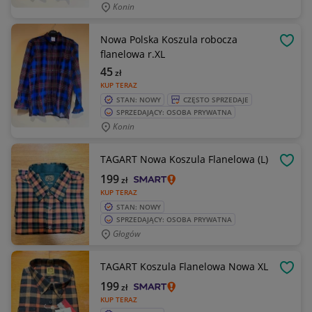
Konin
Nowa Polska Koszula robocza
OBSE
flanelowa r.XL
45
zł
KUP TERAZ
STAN: NOWY
CZĘSTO SPRZEDAJE
SPRZEDAJĄCY: OSOBA PRYWATNA
Konin
TAGART Nowa Koszula Flanelowa (L)
OBSE
199
zł
KUP TERAZ
STAN: NOWY
SPRZEDAJĄCY: OSOBA PRYWATNA
Głogów
TAGART Koszula Flanelowa Nowa XL
OBSE
199
zł
KUP TERAZ