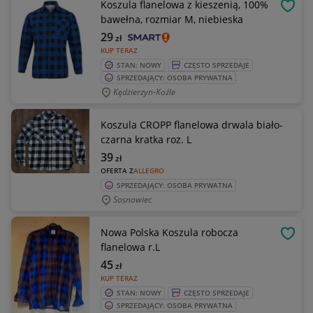
Koszula flanelowa z kieszenią, 100%
OBSE
bawełna, rozmiar M, niebieska
29
zł
KUP TERAZ
STAN: NOWY
CZĘSTO SPRZEDAJE
SPRZEDAJĄCY: OSOBA PRYWATNA
Kędzierzyn-Koźle
Koszula CROPP flanelowa drwala biało-
czarna kratka roz. L
39
zł
OFERTA Z
ALLEGRO
SPRZEDAJĄCY: OSOBA PRYWATNA
Sosnowiec
Nowa Polska Koszula robocza
OBSE
flanelowa r.L
45
zł
KUP TERAZ
STAN: NOWY
CZĘSTO SPRZEDAJE
SPRZEDAJĄCY: OSOBA PRYWATNA