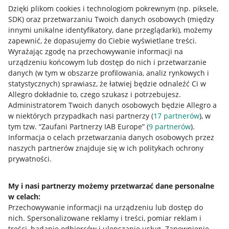
Dzięki plikom cookies i technologiom pokrewnym
(np. piksele,
SDK)
oraz przetwarzaniu Twoich danych osobowych
(między
innymi unikalne identyfikatory, dane przeglądarki)
, możemy
zapewnić, że dopasujemy do Ciebie wyświetlane treści.
Wyrażając zgodę na przechowywanie informacji na
urządzeniu końcowym lub dostęp do nich i przetwarzanie
danych (w tym w obszarze profilowania, analiz rynkowych i
statystycznych) sprawiasz, że łatwiej będzie odnaleźć Ci w
Allegro dokładnie to, czego szukasz i potrzebujesz.
Administratorem Twoich danych osobowych będzie Allegro a
w niektórych przypadkach nasi partnerzy (
17
partnerów
), w
tym tzw. “Zaufani Partnerzy IAB Europe” (
9
partnerów
).
Przydatne informacje
Informacja o celach przetwarzania danych osobowych przez
naszych partnerów znajduje się w ich politykach ochrony
prywatności.
Jak to działa
Napisz do nas
My i nasi partnerzy możemy przetwarzać dane personalne
w celach:
Allegro Gadane dla sprzedających
Przechowywanie informacji na urządzeniu lub dostęp do
Allegro Gadane dla kupujących
nich
.
Spersonalizowane reklamy i treści, pomiar reklam i
treści, badanie odbiorców i ulepszanie usług
.
Zapewnienie