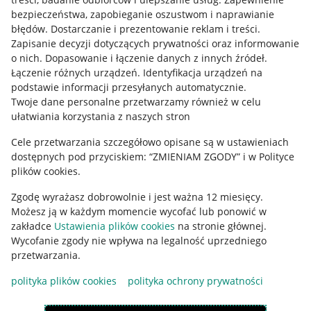
Mapa miejscowości
bezpieczeństwa, zapobieganie oszustwom i naprawianie
błędów
.
Dostarczanie i prezentowanie reklam i treści
.
Informacje prawne
Zapisanie decyzji dotyczących prywatności oraz informowanie
o nich
.
Dopasowanie i łączenie danych z innych źródeł
.
Regulamin
Łączenie różnych urządzeń
.
Identyfikacja urządzeń na
podstawie informacji przesyłanych automatycznie
.
Polityka plików "cookies"
Twoje dane personalne przetwarzamy również w celu
ułatwiania korzystania z naszych stron
Ustawienia plików "cookies"
Cele przetwarzania szczegółowo opisane są w ustawieniach
Udostępnianie lokalizacji
dostępnych pod przyciskiem: “ZMIENIAM ZGODY” i w Polityce
Informacje dla Aktu o Usługach Cyfrowych
plików cookies.
Zgodę wyrażasz dobrowolnie i jest ważna 12 miesięcy.
Pobierz aplikację
Możesz ją w każdym momencie wycofać lub ponowić w
zakładce
Ustawienia plików cookies
na stronie głównej.
Wycofanie zgody nie wpływa na legalność uprzedniego
przetwarzania.
polityka plików cookies
polityka ochrony prywatności