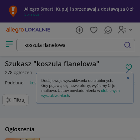
Allegro Smart! Kupuj i sprzedawaj z dostawą za 0 zł
Sprawdź »
Otwórz menu z kategoriami
szukaj
Szukasz
koszula flanelowa
POL
278
ogłoszeń
Zamkn
Dodaj swoje wyszukiwania do ulubionych.
Podobne:
koszula flanelowa męska
koszula flanelowa damsk
Gdy pojawią się nowe oferty, wyślemy Ci je
mailowo. Ustaw powiadomienia w
ulubionych
wyszukiwaniach
.
Filtruj
Ogłoszenia