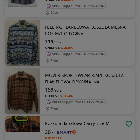
SPRZEDAJĄCY: OSOBA PRYWATNA
Łódź
FEELING FLANELOWA KOSZULA MĘSKA
ROZ.M/L ORYGINAL
119
,90
zł
OFERTA Z
ALLEGRO
SPRZEDAJĄCY: OSOBA PRYWATNA
Koło
MOVER SPORTSWEAR R.M/L KOSZULA
FLANELOWA ORYGINALNA
159
,90
zł
OFERTA Z
ALLEGRO
SPRZEDAJĄCY: OSOBA PRYWATNA
Koło
Koszula flanelowa Carry size M
OBSE
20
zł
KUP TERAZ