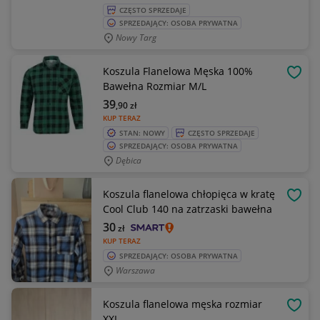
CZĘSTO SPRZEDAJE
SPRZEDAJĄCY: OSOBA PRYWATNA
Nowy Targ
Koszula Flanelowa Męska 100%
OBSE
Bawełna Rozmiar M/L
39
,90
zł
KUP TERAZ
STAN: NOWY
CZĘSTO SPRZEDAJE
SPRZEDAJĄCY: OSOBA PRYWATNA
Dębica
Koszula flanelowa chłopięca w kratę
OBSE
Cool Club 140 na zatrzaski bawełna
30
zł
KUP TERAZ
SPRZEDAJĄCY: OSOBA PRYWATNA
Warszawa
Koszula flanelowa męska rozmiar
OBSE
XXL