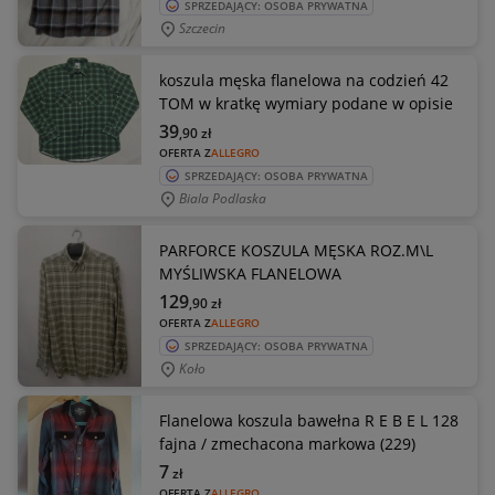
SPRZEDAJĄCY: OSOBA PRYWATNA
Szczecin
koszula męska flanelowa na codzień 42
TOM w kratkę wymiary podane w opisie
39
,90
zł
OFERTA Z
ALLEGRO
SPRZEDAJĄCY: OSOBA PRYWATNA
Biala Podlaska
PARFORCE KOSZULA MĘSKA ROZ.M\L
MYŚLIWSKA FLANELOWA
129
,90
zł
OFERTA Z
ALLEGRO
SPRZEDAJĄCY: OSOBA PRYWATNA
Koło
Flanelowa koszula bawełna R E B E L 128
fajna / zmechacona markowa (229)
7
zł
OFERTA Z
ALLEGRO