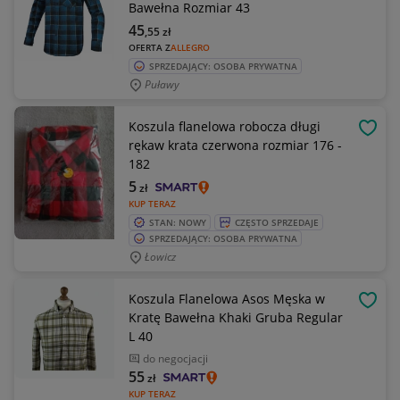
Bawełna Rozmiar 43
45
,55
zł
OFERTA Z
ALLEGRO
SPRZEDAJĄCY: OSOBA PRYWATNA
Puławy
Koszula flanelowa robocza długi
OBSE
rękaw krata czerwona rozmiar 176 -
182
5
zł
KUP TERAZ
STAN: NOWY
CZĘSTO SPRZEDAJE
SPRZEDAJĄCY: OSOBA PRYWATNA
Łowicz
Koszula Flanelowa Asos Męska w
OBSE
Kratę Bawełna Khaki Gruba Regular
L 40
do negocjacji
55
zł
KUP TERAZ