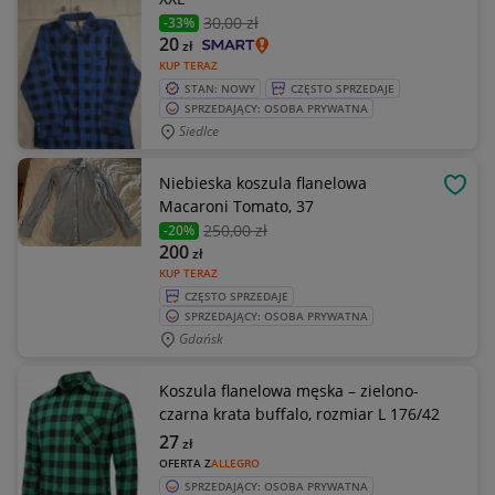
30
,00 zł
-33%
20
zł
KUP TERAZ
STAN: NOWY
CZĘSTO SPRZEDAJE
SPRZEDAJĄCY: OSOBA PRYWATNA
Siedlce
Niebieska koszula flanelowa
OBSE
Macaroni Tomato, 37
250
,00 zł
-20%
200
zł
KUP TERAZ
CZĘSTO SPRZEDAJE
SPRZEDAJĄCY: OSOBA PRYWATNA
Gdańsk
Koszula flanelowa męska – zielono-
czarna krata buffalo, rozmiar L 176/42
27
zł
OFERTA Z
ALLEGRO
SPRZEDAJĄCY: OSOBA PRYWATNA