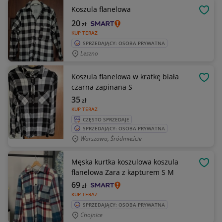
Koszula flanelowa
OBSE
20
zł
KUP TERAZ
SPRZEDAJĄCY: OSOBA PRYWATNA
Leszno
Koszula flanelowa w kratkę biała
OBSE
czarna zapinana S
35
zł
KUP TERAZ
CZĘSTO SPRZEDAJE
SPRZEDAJĄCY: OSOBA PRYWATNA
Warszawa, Śródmieście
Męska kurtka koszulowa koszula
OBSE
flanelowa Zara z kapturem S M
69
zł
KUP TERAZ
SPRZEDAJĄCY: OSOBA PRYWATNA
Chojnice