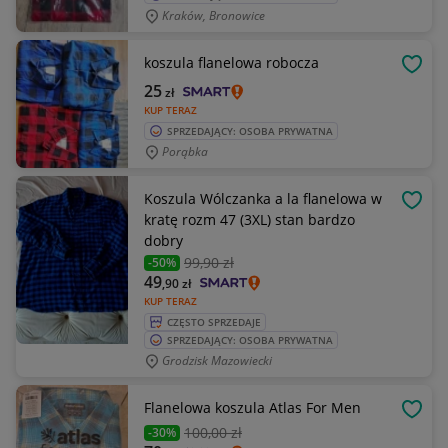
Kraków, Bronowice
koszula flanelowa robocza
OBSE
25
zł
KUP TERAZ
SPRZEDAJĄCY: OSOBA PRYWATNA
Porąbka
Koszula Wólczanka a la flanelowa w
OBSE
kratę rozm 47 (3XL) stan bardzo
dobry
99
,90 zł
-50%
49
,90
zł
KUP TERAZ
CZĘSTO SPRZEDAJE
SPRZEDAJĄCY: OSOBA PRYWATNA
Grodzisk Mazowiecki
Flanelowa koszula Atlas For Men
OBSE
100
,00 zł
-30%