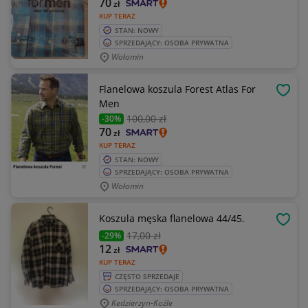
70
zł
KUP TERAZ
STAN: NOWY
SPRZEDAJĄCY: OSOBA PRYWATNA
Wołomin
Flanelowa koszula Forest Atlas For
OBSE
Men
100
,00 zł
-30%
70
zł
KUP TERAZ
STAN: NOWY
SPRZEDAJĄCY: OSOBA PRYWATNA
Wołomin
Koszula męska flanelowa 44/45.
OBSE
17
,00 zł
-29%
12
zł
KUP TERAZ
CZĘSTO SPRZEDAJE
SPRZEDAJĄCY: OSOBA PRYWATNA
Kedzierzyn-Koźle