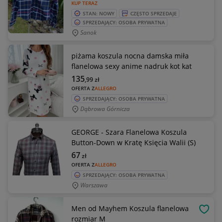
KUP TERAZ
STAN: NOWY
CZĘSTO SPRZEDAJE
SPRZEDAJĄCY: OSOBA PRYWATNA
Sanok
piżama koszula nocna damska miła
flanelowa sexy anime nadruk kot kat
135
,99
zł
OFERTA Z
ALLEGRO
SPRZEDAJĄCY: OSOBA PRYWATNA
Dąbrowa Górnicza
GEORGE - Szara Flanelowa Koszula
Button-Down w Kratę Księcia Walii (S)
67
zł
OFERTA Z
ALLEGRO
SPRZEDAJĄCY: OSOBA PRYWATNA
Warszawa
Men od Mayhem Koszula flanelowa
OBSE
rozmiar M