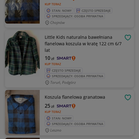
KUP TERAZ
STAN: NOWY
CZĘSTO SPRZEDAJE
SPRZEDAJĄCY: OSOBA PRYWATNA
Chojnów
Little Kids naturalna bawełniana
OBSE
flanelowa koszula w kratę 122 cm 6/7
lat
10
zł
KUP TERAZ
CZĘSTO SPRZEDAJE
SPRZEDAJĄCY: OSOBA PRYWATNA
Toruń, Podgórz
Koszula flanelowa granatowa
OBSE
25
zł
KUP TERAZ
STAN: NOWY
SPRZEDAJĄCY: OSOBA PRYWATNA
Leszno