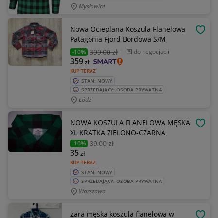
Mysłowice
Nowa Ocieplana Koszula Flanelowa
OBSE
Patagonia Fjord Bordowa S/M
399
,00 zł
do negocjacji
-10%
359
zł
KUP TERAZ
STAN: NOWY
SPRZEDAJĄCY: OSOBA PRYWATNA
Łódź
NOWA KOSZULA FLANELOWA MĘSKA
OBSE
XL KRATKA ZIELONO-CZARNA
39
,00 zł
-10%
35
zł
KUP TERAZ
STAN: NOWY
SPRZEDAJĄCY: OSOBA PRYWATNA
Warszawa
Zara męska koszula flanelowa w