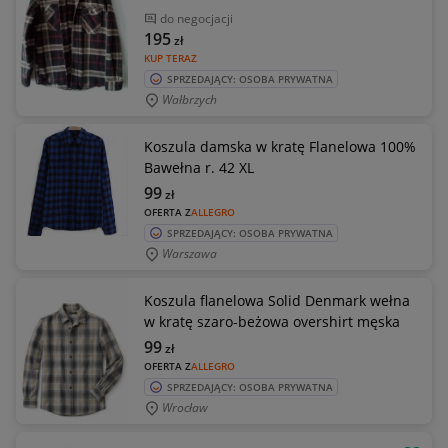
do negocjacji
195
zł
KUP TERAZ
SPRZEDAJĄCY: OSOBA PRYWATNA
Wałbrzych
Koszula damska w kratę Flanelowa 100%
Bawełna r. 42 XL
99
zł
OFERTA Z
ALLEGRO
SPRZEDAJĄCY: OSOBA PRYWATNA
Warszawa
Koszula flanelowa Solid Denmark wełna
w kratę szaro-beżowa overshirt męska
99
zł
OFERTA Z
ALLEGRO
SPRZEDAJĄCY: OSOBA PRYWATNA
Wrocław