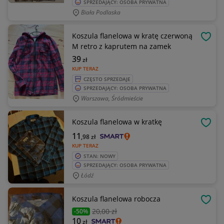
SPRZEDAJĄCY: OSOBA PRYWATNA
Biała Podlaska
Koszula flanelowa w kratę czerwoną
OBSE
M retro z kaprutem na zamek
39
zł
KUP TERAZ
CZĘSTO SPRZEDAJE
SPRZEDAJĄCY: OSOBA PRYWATNA
Warszawa, Śródmieście
Koszula flanelowa w kratkę
OBSE
11
,98
zł
KUP TERAZ
STAN: NOWY
SPRZEDAJĄCY: OSOBA PRYWATNA
Łódź
Koszula flanelowa robocza
OBSE
20
,00 zł
-50%
10
zł