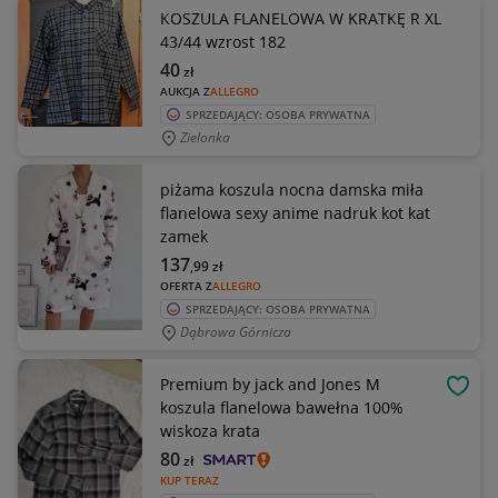
KOSZULA FLANELOWA W KRATKĘ R XL
43/44 wzrost 182
40
zł
AUKCJA Z
ALLEGRO
SPRZEDAJĄCY: OSOBA PRYWATNA
Zielonka
piżama koszula nocna damska miła
flanelowa sexy anime nadruk kot kat
zamek
137
,99
zł
OFERTA Z
ALLEGRO
SPRZEDAJĄCY: OSOBA PRYWATNA
Dąbrowa Górnicza
Premium by jack and Jones M
OBSE
koszula flanelowa bawełna 100%
wiskoza krata
80
zł
KUP TERAZ