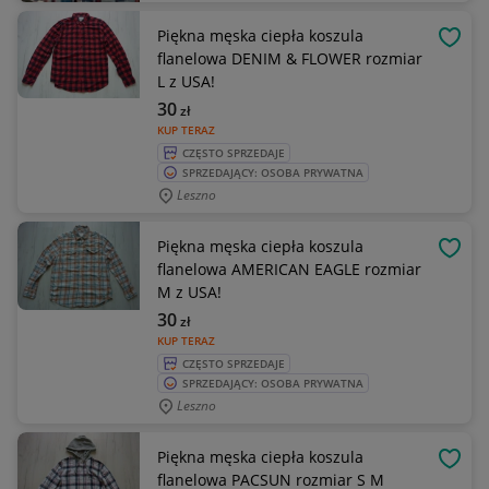
Piękna męska ciepła koszula
OBSE
flanelowa DENIM & FLOWER rozmiar
L z USA!
30
zł
KUP TERAZ
CZĘSTO SPRZEDAJE
SPRZEDAJĄCY: OSOBA PRYWATNA
Leszno
Piękna męska ciepła koszula
OBSE
flanelowa AMERICAN EAGLE rozmiar
M z USA!
30
zł
KUP TERAZ
CZĘSTO SPRZEDAJE
SPRZEDAJĄCY: OSOBA PRYWATNA
Leszno
Piękna męska ciepła koszula
OBSE
flanelowa PACSUN rozmiar S M