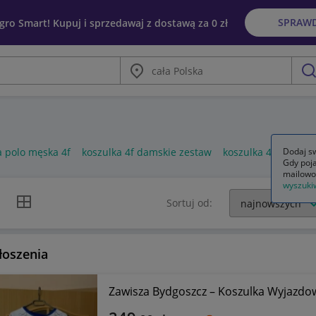
SPRAW
egro Smart! Kupuj i sprzedawaj z dostawą za 0 zł
Miasto
szu
a polo męska 4f
koszulka 4f damskie zestaw
koszulka 4f m męsk
Dodaj sw
Gdy poja
mailowo
wyszuki
k listy
Widok siatki
Sortuj od:
łoszenia