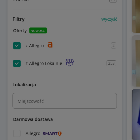
Filtry
Wyczyść
Oferty
NOWOŚĆ!
z Allegro
2
z Allegro Lokalnie
253
Lokalizacja
Miejscowość
Darmowa dostawa
Allegro