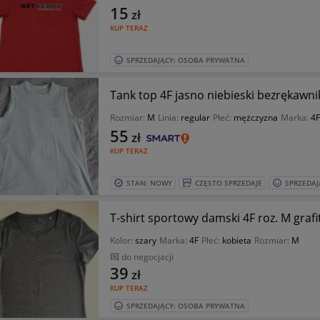
15
zł
KUP TERAZ
SPRZEDAJĄCY: OSOBA PRYWATNA
Tank top 4F jasno niebieski bezrękaw
Rozmiar:
M
Linia:
regular
Płeć:
mężczyzna
Marka:
4F
55
zł
KUP TERAZ
STAN: NOWY
CZĘSTO SPRZEDAJE
SPRZEDAJ
T-shirt sportowy damski 4F roz. M graf
Kolor:
szary
Marka:
4F
Płeć:
kobieta
Rozmiar:
M
do negocjacji
39
zł
KUP TERAZ
SPRZEDAJĄCY: OSOBA PRYWATNA