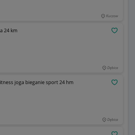
Kuczow
nia 24 km
OBSERWU
Dębica
fitness joga bieganie sport 24 hm
OBSERWU
Dębica