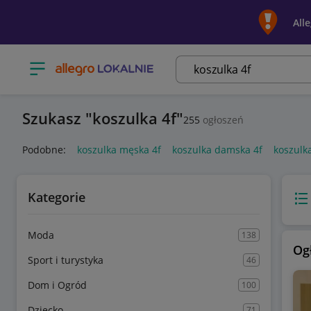
All
Otwórz menu z kategoriami
Szukasz
koszulka 4f
255
ogłoszeń
Podobne:
koszulka męska 4f
koszulka damska 4f
koszulk
Kategorie
Wido
Moda
138
Og
Sport i turystyka
46
Dom i Ogród
100
Dziecko
71