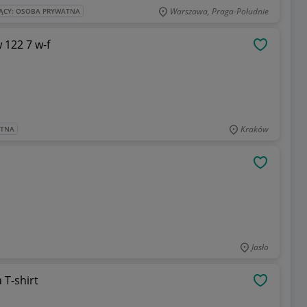
Warszawa, Praga-Południe
ĄCY: OSOBA PRYWATNA
w 122 7 w-f
OBSERWU
Kraków
ATNA
OBSERWU
Jasło
 T-shirt
OBSERWU