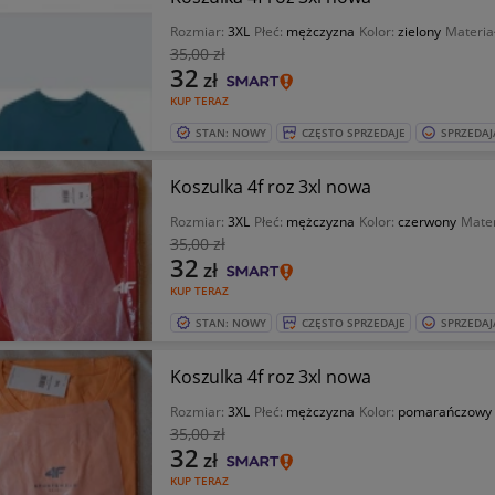
Rozmiar:
3XL
Płeć:
mężczyzna
Kolor:
zielony
Materia
35
,00 zł
32
zł
KUP TERAZ
STAN: NOWY
CZĘSTO SPRZEDAJE
SPRZEDAJ
Koszulka 4f roz 3xl nowa
Rozmiar:
3XL
Płeć:
mężczyzna
Kolor:
czerwony
Mater
35
,00 zł
32
zł
KUP TERAZ
STAN: NOWY
CZĘSTO SPRZEDAJE
SPRZEDAJ
Koszulka 4f roz 3xl nowa
Rozmiar:
3XL
Płeć:
mężczyzna
Kolor:
pomarańczowy
35
,00 zł
32
zł
KUP TERAZ