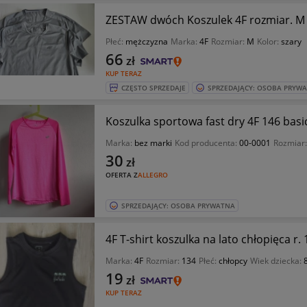
ZESTAW dwóch Koszulek 4F rozmiar. M d
Płeć:
mężczyzna
Marka:
4F
Rozmiar:
M
Kolor:
szary
66
zł
KUP TERAZ
CZĘSTO SPRZEDAJE
SPRZEDAJĄCY: OSOBA PRYW
Koszulka sportowa fast dry 4F 146 basi
Marka:
bez marki
Kod producenta:
00-0001
Rozmiar
30
zł
OFERTA Z
ALLEGRO
SPRZEDAJĄCY: OSOBA PRYWATNA
4F T-shirt koszulka na lato chłopięca r. 
Marka:
4F
Rozmiar:
134
Płeć:
chłopcy
Wiek dziecka:
8
19
zł
KUP TERAZ