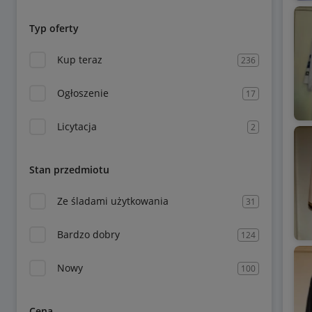
Typ oferty
Kup teraz
236
Ogłoszenie
17
Licytacja
2
Stan przedmiotu
Ze śladami użytkowania
31
Bardzo dobry
124
Nowy
100
Cena