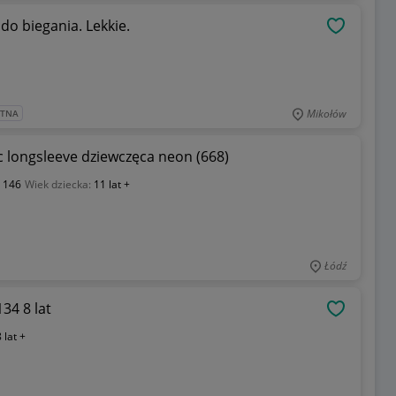
o biegania. Lekkie.
OBSERWU
Mikołów
ATNA
c longsleeve dziewczęca neon (668)
:
146
Wiek dziecka:
11 lat +
Łódź
134 8 lat
OBSERWU
 lat +