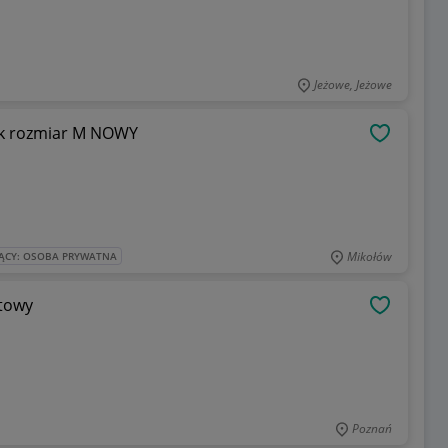
Jeżowe, Jeżowe
nik rozmiar M NOWY
OBSERWU
Mikołów
ĄCY: OSOBA PRYWATNA
itowy
OBSERWU
Poznań