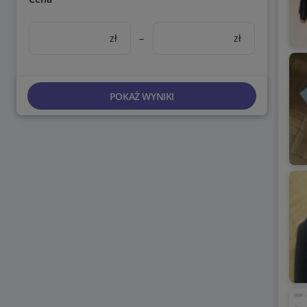
zł
–
zł
POKAŻ WYNIKI