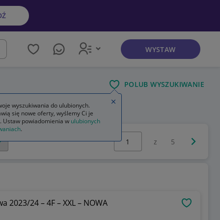
DŹ
WYSTAW
kaj
POLUB WYSZUKIWANIE
Zamknij wskazówkę
a
oje wyszukiwania do ulubionych.
wią się nowe oferty, wyślemy Ci je
. Ustaw powiadomienia w
ulubionych
waniach
.
Wybierz stronę:
Następna 
z
5
Zawisza Bydgoszcz – Koszulka Wyjazdowa 2023/24 – 4F – XXL – NOWA
OBSERWU