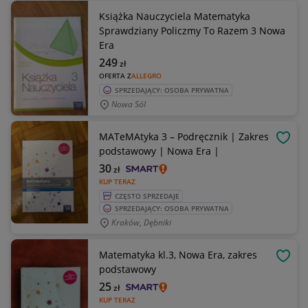
Książka Nauczyciela Matematyka
Sprawdziany Policzmy To Razem 3 Nowa
Era
249
zł
OFERTA Z
ALLEGRO
SPRZEDAJĄCY: OSOBA PRYWATNA
Nowa Sól
MATeMAtyka 3 – Podręcznik | Zakres
OBSE
podstawowy | Nowa Era |
30
zł
KUP TERAZ
CZĘSTO SPRZEDAJE
SPRZEDAJĄCY: OSOBA PRYWATNA
Kraków, Dębniki
Matematyka kl.3, Nowa Era, zakres
OBSE
podstawowy
25
zł
KUP TERAZ