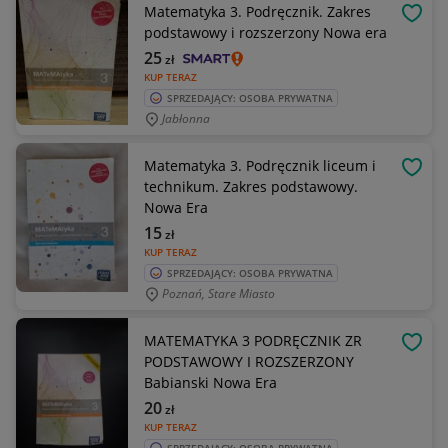
Matematyka 3. Podręcznik. Zakres
OBSE
podstawowy i rozszerzony Nowa era
25
zł
KUP TERAZ
SPRZEDAJĄCY: OSOBA PRYWATNA
Jabłonna
Matematyka 3. Podręcznik liceum i
OBSE
technikum. Zakres podstawowy.
Nowa Era
15
zł
KUP TERAZ
SPRZEDAJĄCY: OSOBA PRYWATNA
Poznań, Stare Miasto
MATEMATYKA 3 PODRĘCZNIK ZR
OBSE
PODSTAWOWY I ROZSZERZONY
Babianski Nowa Era
20
zł
KUP TERAZ