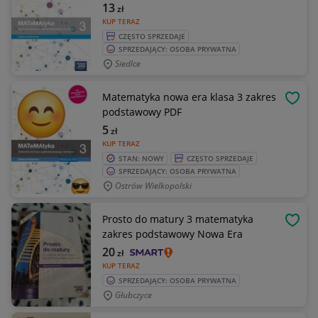
13
zł
KUP TERAZ
CZĘSTO SPRZEDAJE
SPRZEDAJĄCY: OSOBA PRYWATNA
Siedlce
Matematyka nowa era klasa 3 zakres
OBSE
podstawowy PDF
5
zł
KUP TERAZ
STAN: NOWY
CZĘSTO SPRZEDAJE
SPRZEDAJĄCY: OSOBA PRYWATNA
Ostrów Wielkopolski
Prosto do matury 3 matematyka
OBSE
zakres podstawowy Nowa Era
20
zł
KUP TERAZ
SPRZEDAJĄCY: OSOBA PRYWATNA
Głubczyce