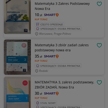
Matematyka 3 Zakres Podstawowy
OBSE
Nowa Era
10
zł
KUP TERAZ
CZĘSTO SPRZEDAJE
SPRZEDAJĄCY: OSOBA PRYWATNA
Warszawa, Praga-Północ
Matematyka 3 zbiór zadań zakres
OBSE
podstawowy nowa era
35
zł
KUP TERAZ
SPRZEDAJĄCY: OSOBA PRYWATNA
Rodaki
MATEMATYKA 3, zakres podstawowy,
OBSE
ZBIÓR ZADAŃ, Nowa Era
30
zł
KUP TERAZ
STAN: NOWY
SPRZEDAJĄCY: OSOBA PRYWATNA