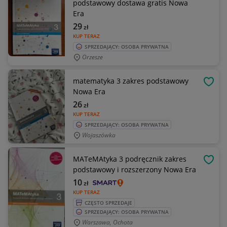
podstawowy dostawa gratis Nowa
Era
29
zł
KUP TERAZ
SPRZEDAJĄCY: OSOBA PRYWATNA
Orzesze
matematyka 3 zakres podstawowy
OBSE
Nowa Era
26
zł
KUP TERAZ
SPRZEDAJĄCY: OSOBA PRYWATNA
Wojaszówka
MATeMAtyka 3 podręcznik zakres
OBSE
podstawowy i rozszerzony Nowa Era
10
zł
KUP TERAZ
CZĘSTO SPRZEDAJE
SPRZEDAJĄCY: OSOBA PRYWATNA
Warszawa, Ochota