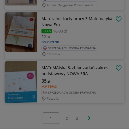
Toruń, Bydgoskie Przedmieście
Maturalne karty pracy 3 Matematyka
OBSE
Nowa Era
18
,00 zł
-33%
12
zł
OGŁOSZENIE
SPRZEDAJĄCY: OSOBA PRYWATNA
Chorzów
MATeMAtyka 3, zbiór zadań zakres
OBSE
podstawowy NOWA ERA
35
zł
KUP TERAZ
SPRZEDAJĄCY: OSOBA PRYWATNA
Koszalin
Wybierz stronę:
Następna strona
z
2