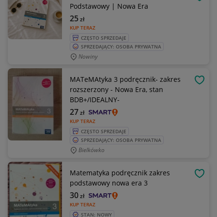
OBSE
Podstawowy | Nowa Era
25
zł
KUP TERAZ
CZĘSTO SPRZEDAJE
SPRZEDAJĄCY: OSOBA PRYWATNA
Nowiny
MATeMAtyka 3 podręcznik- zakres
OBSE
rozszerzony - Nowa Era, stan
BDB+/IDEALNY-
27
zł
KUP TERAZ
CZĘSTO SPRZEDAJE
SPRZEDAJĄCY: OSOBA PRYWATNA
Bielkówko
Matematyka podręcznik zakres
OBSE
podstawowy nowa era 3
30
zł
KUP TERAZ
STAN: NOWY