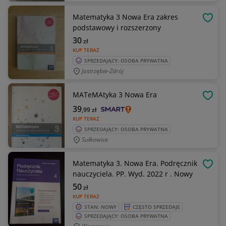
Matematyka 3 Nowa Era zakres
OBSE
podstawowy i rozszerzony
30
zł
KUP TERAZ
SPRZEDAJĄCY: OSOBA PRYWATNA
Jastrzębie-Zdrój
MATeMAtyka 3 Nowa Era
OBSE
39
,99
zł
KUP TERAZ
SPRZEDAJĄCY: OSOBA PRYWATNA
Sułkowice
Matematyka 3. Nowa Era. Podręcznik
OBSE
nauczyciela. PP. Wyd. 2022 r . Nowy
50
zł
KUP TERAZ
STAN: NOWY
CZĘSTO SPRZEDAJE
SPRZEDAJĄCY: OSOBA PRYWATNA