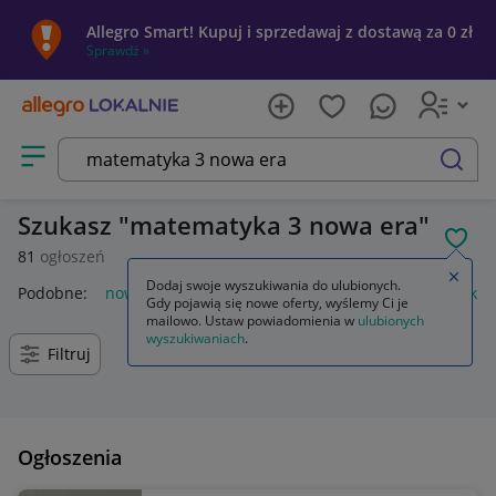
Allegro Smart! Kupuj i sprzedawaj z dostawą za 0 zł
Sprawdź »
Otwórz menu z kategoriami
szukaj
Szukasz
matematyka 3 nowa era
POL
81
ogłoszeń
Zamkn
Dodaj swoje wyszukiwania do ulubionych.
Podobne:
nowa matematyka 3 nowa era
matematyka 3 zakre
Gdy pojawią się nowe oferty, wyślemy Ci je
mailowo. Ustaw powiadomienia w
ulubionych
wyszukiwaniach
.
Filtruj
Ogłoszenia