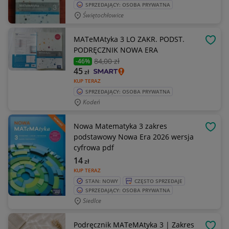
SPRZEDAJĄCY: OSOBA PRYWATNA
Świętochłowice
MATeMAtyka 3 LO ZAKR. PODST.
OBSE
PODRĘCZNIK NOWA ERA
84
,00 zł
-46%
45
zł
KUP TERAZ
SPRZEDAJĄCY: OSOBA PRYWATNA
Kodeń
Nowa Matematyka 3 zakres
OBSE
podstawowy Nowa Era 2026 wersja
cyfrowa pdf
14
zł
KUP TERAZ
STAN: NOWY
CZĘSTO SPRZEDAJE
SPRZEDAJĄCY: OSOBA PRYWATNA
Siedlce
Podręcznik MATeMAtyka 3 | Zakres