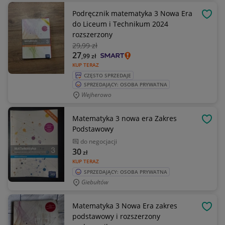
Podręcznik matematyka 3 Nowa Era
OBSE
do Liceum i Technikum 2024
rozszerzony
29
,99 zł
27
,99
zł
KUP TERAZ
CZĘSTO SPRZEDAJE
SPRZEDAJĄCY: OSOBA PRYWATNA
Wejherowo
Matematyka 3 nowa era Zakres
OBSE
Podstawowy
do negocjacji
30
zł
KUP TERAZ
SPRZEDAJĄCY: OSOBA PRYWATNA
Giebułtów
Matematyka 3 Nowa Era zakres
OBSE
podstawowy i rozszerzony