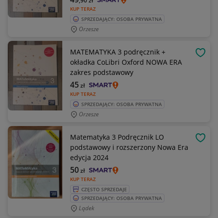
,90
zł
KUP TERAZ
SPRZEDAJĄCY: OSOBA PRYWATNA
Orzesze
MATEMATYKA 3 podręcznik +
OBSE
okładka CoLibri Oxford NOWA ERA
zakres podstawowy
45
zł
KUP TERAZ
SPRZEDAJĄCY: OSOBA PRYWATNA
Orzesze
Matematyka 3 Podręcznik LO
OBSE
podstawowy i rozszerzony Nowa Era
edycja 2024
50
zł
KUP TERAZ
CZĘSTO SPRZEDAJE
SPRZEDAJĄCY: OSOBA PRYWATNA
Lądek