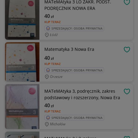
MATeMAtyka 3 LO ZAKR. PODST.
OBSE
PODRĘCZNIK NOWA ERA
40
zł
KUP TERAZ
SPRZEDAJĄCY: OSOBA PRYWATNA
Łódź
Matematyka 3 Nowa Era
OBSE
40
zł
KUP TERAZ
SPRZEDAJĄCY: OSOBA PRYWATNA
Orzesze
MATeMAtyka 3, podręcznik, zakres
OBSE
podstawowy i rozszerzony, Nowa Era
40
zł
KUP TERAZ
SPRZEDAJĄCY: OSOBA PRYWATNA
Michałów