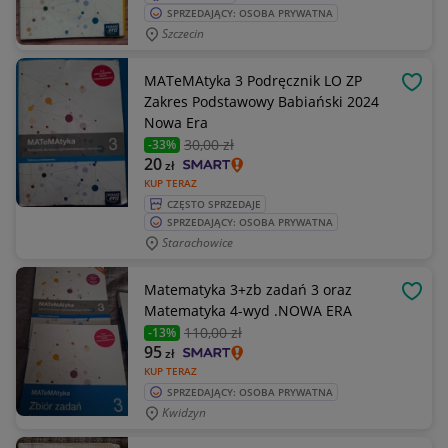
SPRZEDAJĄCY: OSOBA PRYWATNA
Szczecin
MATeMAtyka 3 Podręcznik LO ZP
OBSE
Zakres Podstawowy Babiański 2024
Nowa Era
30
,00 zł
-33%
20
zł
KUP TERAZ
CZĘSTO SPRZEDAJE
SPRZEDAJĄCY: OSOBA PRYWATNA
Starachowice
Matematyka 3+zb zadań 3 oraz
OBSE
Matematyka 4-wyd .NOWA ERA
110
,00 zł
-13%
95
zł
KUP TERAZ
SPRZEDAJĄCY: OSOBA PRYWATNA
Kwidzyn