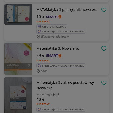
MATeMatyka 3 podręcznik nowa era
OBSE
10
zł
KUP TERAZ
CZĘSTO SPRZEDAJE
SPRZEDAJĄCY: OSOBA PRYWATNA
Warszawa, Mokotów
Matematyka 3. Nowa era.
OBSE
29
zł
KUP TERAZ
SPRZEDAJĄCY: OSOBA PRYWATNA
Łódź
Matematyka 3 zakres podstawowy
OBSE
Nowa era
do negocjacji
40
zł
KUP TERAZ
SPRZEDAJĄCY: OSOBA PRYWATNA