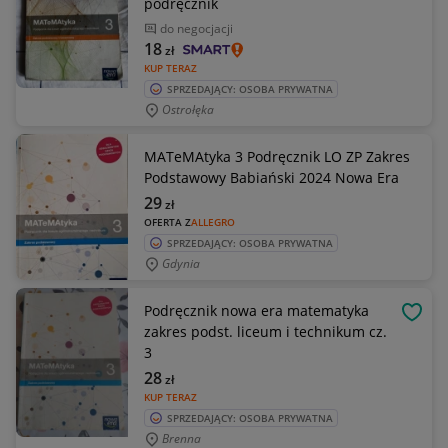
podręcznik
do negocjacji
18
zł
KUP TERAZ
SPRZEDAJĄCY: OSOBA PRYWATNA
Ostrołęka
MATeMAtyka 3 Podręcznik LO ZP Zakres
Podstawowy Babiański 2024 Nowa Era
29
zł
OFERTA Z
ALLEGRO
SPRZEDAJĄCY: OSOBA PRYWATNA
Gdynia
Podręcznik nowa era matematyka
OBSE
zakres podst. liceum i technikum cz.
3
28
zł
KUP TERAZ
SPRZEDAJĄCY: OSOBA PRYWATNA
Brenna