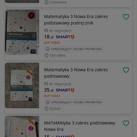
Limanowa
Matematyka 3 Nowa Era zakres
OBSE
podstawowy podręcznik
do negocjacji
18
zł
KUP TERAZ
SPRZEDAJĄCY: OSOBA PRYWATNA
Ostrołęka
Matematyka 3 Nowa Era zakres
OBSE
podstawowy
do negocjacji
35
zł
KUP TERAZ
SPRZEDAJĄCY: OSOBA PRYWATNA
Żychlin
MATeMAtyka 3 zakres podstawowy
OBSE
Nowa Era