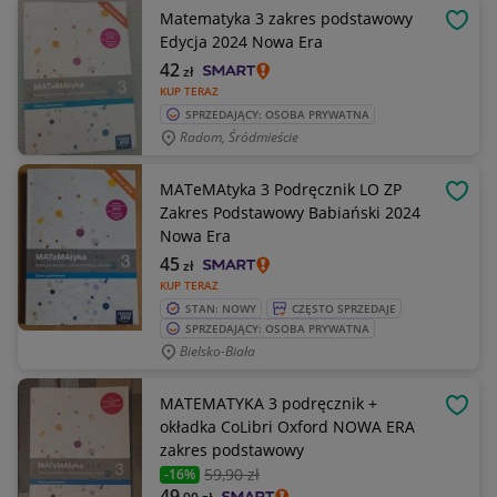
Matematyka 3 zakres podstawowy
OBSE
Edycja 2024 Nowa Era
42
zł
KUP TERAZ
SPRZEDAJĄCY: OSOBA PRYWATNA
Radom, Śródmieście
MATeMAtyka 3 Podręcznik LO ZP
OBSE
Zakres Podstawowy Babiański 2024
Nowa Era
45
zł
KUP TERAZ
STAN: NOWY
CZĘSTO SPRZEDAJE
SPRZEDAJĄCY: OSOBA PRYWATNA
Bielsko-Biała
MATEMATYKA 3 podręcznik +
OBSE
okładka CoLibri Oxford NOWA ERA
zakres podstawowy
59
,90 zł
-16%
49