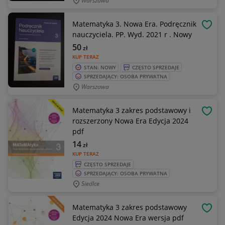
Warszawa
Matematyka 3. Nowa Era. Podręcznik
OBSE
nauczyciela. PP. Wyd. 2021 r . Nowy
50
zł
KUP TERAZ
STAN: NOWY
CZĘSTO SPRZEDAJE
SPRZEDAJĄCY: OSOBA PRYWATNA
Warszawa
Matematyka 3 zakres podstawowy i
OBSE
rozszerzony Nowa Era Edycja 2024
pdf
14
zł
KUP TERAZ
CZĘSTO SPRZEDAJE
SPRZEDAJĄCY: OSOBA PRYWATNA
Siedlce
Matematyka 3 zakres podstawowy
OBSE
Edycja 2024 Nowa Era wersja pdf