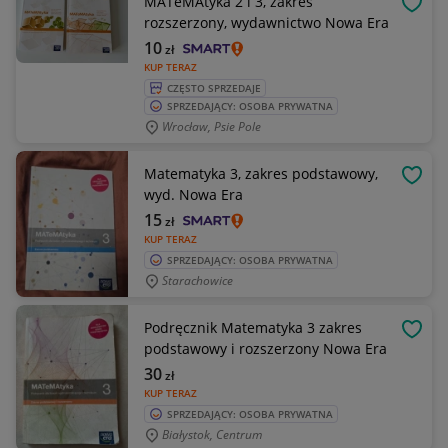
MATeMAtyka 2 i 3, zakres
OBSE
rozszerzony, wydawnictwo Nowa Era
10
zł
KUP TERAZ
CZĘSTO SPRZEDAJE
SPRZEDAJĄCY: OSOBA PRYWATNA
Wrocław, Psie Pole
Matematyka 3, zakres podstawowy,
OBSE
wyd. Nowa Era
15
zł
KUP TERAZ
SPRZEDAJĄCY: OSOBA PRYWATNA
Starachowice
Podręcznik Matematyka 3 zakres
OBSE
podstawowy i rozszerzony Nowa Era
30
zł
KUP TERAZ
SPRZEDAJĄCY: OSOBA PRYWATNA
Białystok, Centrum