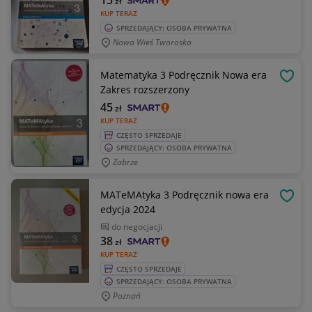
15
zł
KUP TERAZ
SPRZEDAJĄCY: OSOBA PRYWATNA
Nowa Wieś Tworoska
Matematyka 3 Podręcznik Nowa era
OBSE
Zakres rozszerzony
45
zł
KUP TERAZ
CZĘSTO SPRZEDAJE
SPRZEDAJĄCY: OSOBA PRYWATNA
Zabrze
MATeMAtyka 3 Podręcznik nowa era
OBSE
edycja 2024
do negocjacji
38
zł
KUP TERAZ
CZĘSTO SPRZEDAJE
SPRZEDAJĄCY: OSOBA PRYWATNA
Poznań