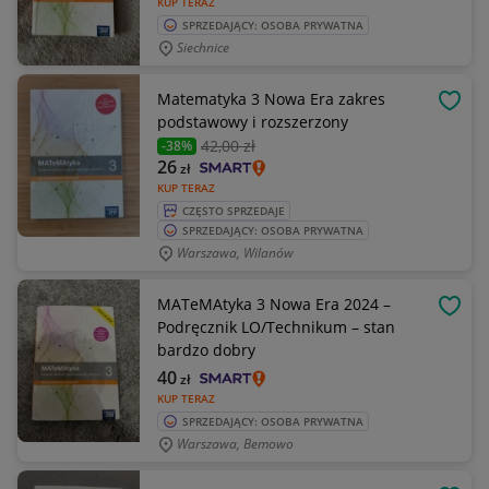
KUP TERAZ
SPRZEDAJĄCY: OSOBA PRYWATNA
Siechnice
Matematyka 3 Nowa Era zakres
OBSE
podstawowy i rozszerzony
42
,00 zł
-38%
26
zł
KUP TERAZ
CZĘSTO SPRZEDAJE
SPRZEDAJĄCY: OSOBA PRYWATNA
Warszawa, Wilanów
MATeMAtyka 3 Nowa Era 2024 –
OBSE
Podręcznik LO/Technikum – stan
bardzo dobry
40
zł
KUP TERAZ
SPRZEDAJĄCY: OSOBA PRYWATNA
Warszawa, Bemowo