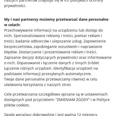
naszych partnerów znajduje się w ich politykach ochrony
prywatności.
Jak to działa
Napisz do nas
My i nasi partnerzy możemy przetwarzać dane personalne
w celach:
Allegro Gadane dla sprzedających
Przechowywanie informacji na urządzeniu lub dostęp do
Allegro Gadane dla kupujących
nich
.
Spersonalizowane reklamy i treści, pomiar reklam i
treści, badanie odbiorców i ulepszanie usług
.
Zapewnienie
Mapa miejscowości
bezpieczeństwa, zapobieganie oszustwom i naprawianie
błędów
.
Dostarczanie i prezentowanie reklam i treści
.
Informacje prawne
Zapisanie decyzji dotyczących prywatności oraz informowanie
o nich
.
Dopasowanie i łączenie danych z innych źródeł
.
Regulamin
Łączenie różnych urządzeń
.
Identyfikacja urządzeń na
podstawie informacji przesyłanych automatycznie
.
Polityka plików "cookies"
Twoje dane personalne przetwarzamy również w celu
ułatwiania korzystania z naszych stron
Ustawienia plików "cookies"
Cele przetwarzania szczegółowo opisane są w ustawieniach
Udostępnianie lokalizacji
dostępnych pod przyciskiem: “ZMIENIAM ZGODY” i w Polityce
Informacje dla Aktu o Usługach Cyfrowych
plików cookies.
Zgodę wyrażasz dobrowolnie i jest ważna 12 miesięcy.
Pobierz aplikację