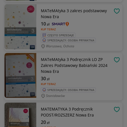
MATeMAtyka 3 zakres podstawowy
OBSE
Nowa Era
10
zł
KUP TERAZ
CZĘSTO SPRZEDAJE
SPRZEDAJĄCY: OSOBA PRYWATNA
Warszawa, Ochota
MATeMAtyka 3 Podręcznik LO ZP
OBSE
Zakres Podstawowy Babiański 2024
Nowa Era
30
zł
KUP TERAZ
SPRZEDAJĄCY: OSOBA PRYWATNA
Stanisławów
MATEMATYKA 3 Podręcznik
OBSE
PODST/ROZSZERZ Nowa Era
20
zł