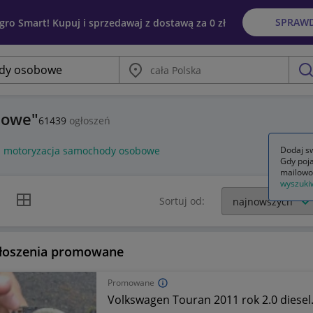
SPRAW
egro Smart! Kupuj i sprzedawaj z dostawą za 0 zł
Miasto
szu
bowe
61439
ogłoszeń
a motoryzacja samochody osobowe
Dodaj sw
Gdy poja
mailowo
wyszuki
k listy
Widok siatki
Sortuj od:
łoszenia promowane
Promowane
Volkswagen Touran 2011 rok 2.0 diesel.