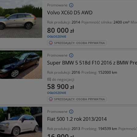
Promowane
Volvo XC60 D5 AWD
Rok produkcji:
2014
Pojemność silnika:
2400 cm³
Mo
80 000
zł
OGŁOSZENIE
SPRZEDAJĄCY: OSOBA PRYWATNA
Promowane
Super BMW 5 518d F10 2016 z BMW Pr
Rok produkcji:
2016
Przebieg:
152000 km
do negocjacji
58 900
zł
OGŁOSZENIE
SPRZEDAJĄCY: OSOBA PRYWATNA
Promowane
Fiat 500 1.2 rok 2013/2014
Rok produkcji:
2013
Przebieg:
194539 km
Pojemność 
16 900