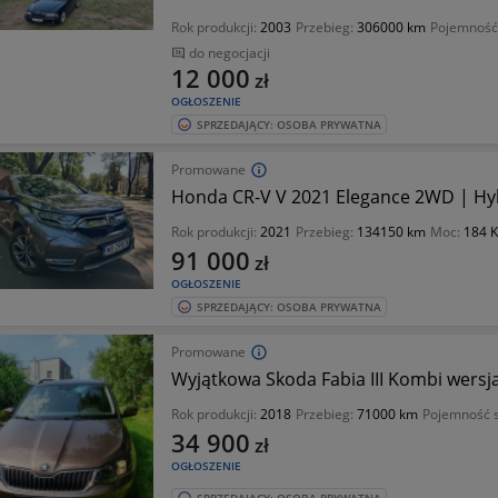
Rok produkcji:
2003
Przebieg:
306000 km
Pojemność 
do negocjacji
12 000
zł
OGŁOSZENIE
SPRZEDAJĄCY: OSOBA PRYWATNA
Promowane
Honda CR-V V 2021 Elegance 2WD | Hyb
Rok produkcji:
2021
Przebieg:
134150 km
Moc:
184 
91 000
zł
OGŁOSZENIE
SPRZEDAJĄCY: OSOBA PRYWATNA
Promowane
Wyjątkowa Skoda Fabia III Kombi wersja
Rok produkcji:
2018
Przebieg:
71000 km
Pojemność s
34 900
zł
OGŁOSZENIE