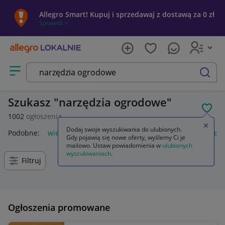
Allegro Smart! Kupuj i sprzedawaj z dostawą za 0 zł
Sprawdź »
Otwórz menu z kategoriami
szukaj
Szukasz
narzędzia ogrodowe
POL
1002
ogłoszenia
Zamkn
Dodaj swoje wyszukiwania do ulubionych.
Podobne:
wieszak na narzędzia ogrodowe
stojak na narzędz
Gdy pojawią się nowe oferty, wyślemy Ci je
mailowo. Ustaw powiadomienia w
ulubionych
wyszukiwaniach
.
Filtruj
Ogłoszenia promowane