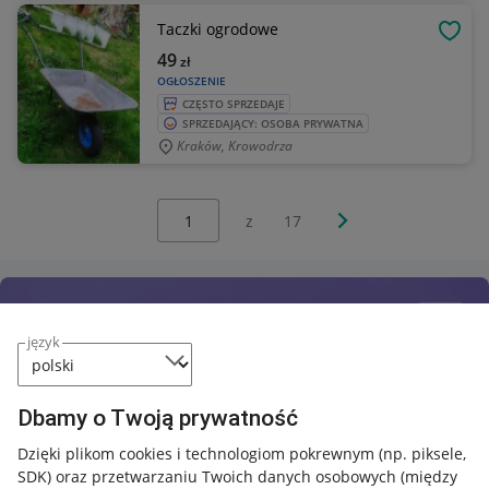
Taczki ogrodowe
OBSE
49
zł
OGŁOSZENIE
CZĘSTO SPRZEDAJE
SPRZEDAJĄCY: OSOBA PRYWATNA
Kraków, Krowodrza
Wybierz stronę:
Następna strona
z
17
język
Dbamy o Twoją prywatność
Dzięki plikom cookies i technologiom pokrewnym
(np. piksele,
SDK)
oraz przetwarzaniu Twoich danych osobowych
(między