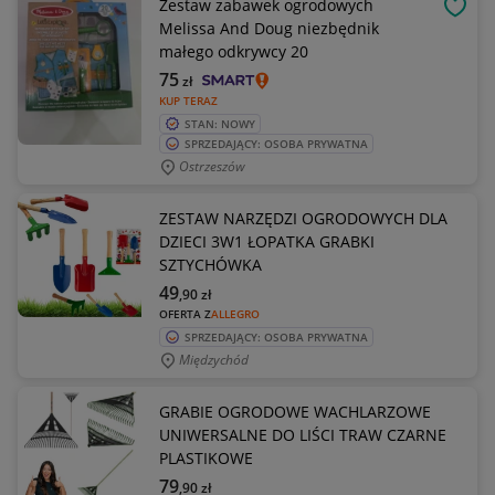
Zestaw zabawek ogrodowych
OBSE
Melissa And Doug niezbędnik
małego odkrywcy 20
75
zł
KUP TERAZ
STAN: NOWY
SPRZEDAJĄCY: OSOBA PRYWATNA
Ostrzeszów
ZESTAW NARZĘDZI OGRODOWYCH DLA
DZIECI 3W1 ŁOPATKA GRABKI
SZTYCHÓWKA
49
,90
zł
OFERTA Z
ALLEGRO
SPRZEDAJĄCY: OSOBA PRYWATNA
Międzychód
GRABIE OGRODOWE WACHLARZOWE
UNIWERSALNE DO LIŚCI TRAW CZARNE
PLASTIKOWE
79
,90
zł