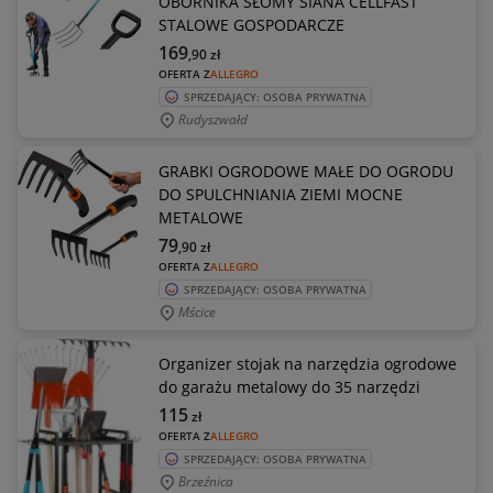
OBORNIKA SŁOMY SIANA CELLFAST
STALOWE GOSPODARCZE
169
,90
zł
OFERTA Z
ALLEGRO
SPRZEDAJĄCY: OSOBA PRYWATNA
Rudyszwałd
GRABKI OGRODOWE MAŁE DO OGRODU
DO SPULCHNIANIA ZIEMI MOCNE
METALOWE
79
,90
zł
OFERTA Z
ALLEGRO
SPRZEDAJĄCY: OSOBA PRYWATNA
Mścice
Organizer stojak na narzędzia ogrodowe
do garażu metalowy do 35 narzędzi
115
zł
OFERTA Z
ALLEGRO
SPRZEDAJĄCY: OSOBA PRYWATNA
Brzeźnica