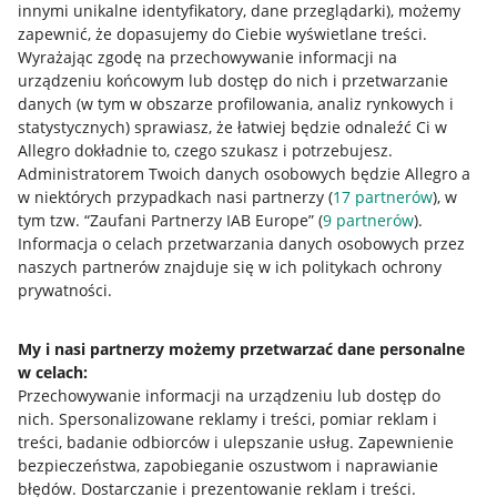
innymi unikalne identyfikatory, dane przeglądarki)
, możemy
zapewnić, że dopasujemy do Ciebie wyświetlane treści.
Wyrażając zgodę na przechowywanie informacji na
urządzeniu końcowym lub dostęp do nich i przetwarzanie
danych (w tym w obszarze profilowania, analiz rynkowych i
statystycznych) sprawiasz, że łatwiej będzie odnaleźć Ci w
Allegro dokładnie to, czego szukasz i potrzebujesz.
Administratorem Twoich danych osobowych będzie Allegro a
w niektórych przypadkach nasi partnerzy (
17
partnerów
), w
tym tzw. “Zaufani Partnerzy IAB Europe” (
9
partnerów
).
Przydatne informacje
Informacja o celach przetwarzania danych osobowych przez
naszych partnerów znajduje się w ich politykach ochrony
prywatności.
Jak to działa
Napisz do nas
My i nasi partnerzy możemy przetwarzać dane personalne
w celach:
Allegro Gadane dla sprzedających
Przechowywanie informacji na urządzeniu lub dostęp do
Allegro Gadane dla kupujących
nich
.
Spersonalizowane reklamy i treści, pomiar reklam i
treści, badanie odbiorców i ulepszanie usług
.
Zapewnienie
Mapa miejscowości
bezpieczeństwa, zapobieganie oszustwom i naprawianie
błędów
.
Dostarczanie i prezentowanie reklam i treści
.