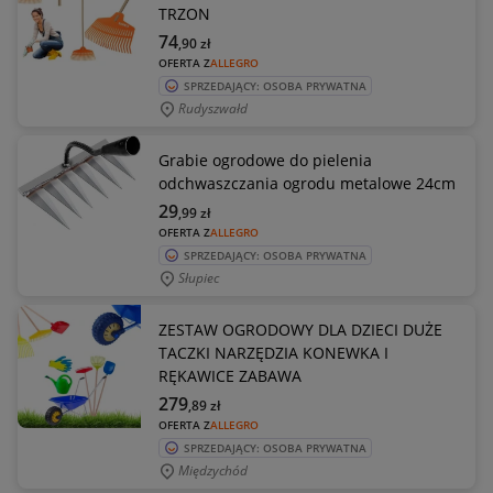
TRZON
74
,90
zł
OFERTA Z
ALLEGRO
SPRZEDAJĄCY: OSOBA PRYWATNA
Rudyszwałd
Grabie ogrodowe do pielenia
odchwaszczania ogrodu metalowe 24cm
29
,99
zł
OFERTA Z
ALLEGRO
SPRZEDAJĄCY: OSOBA PRYWATNA
Słupiec
ZESTAW OGRODOWY DLA DZIECI DUŻE
TACZKI NARZĘDZIA KONEWKA I
RĘKAWICE ZABAWA
279
,89
zł
OFERTA Z
ALLEGRO
SPRZEDAJĄCY: OSOBA PRYWATNA
Międzychód