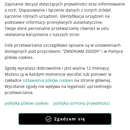
Informacje prawne
Zapisanie decyzji dotyczących prywatności oraz informowanie
o nich
.
Dopasowanie i łączenie danych z innych źródeł
.
Regulamin
Łączenie różnych urządzeń
.
Identyfikacja urządzeń na
podstawie informacji przesyłanych automatycznie
.
Polityka plików "cookies"
Twoje dane personalne przetwarzamy również w celu
ułatwiania korzystania z naszych stron
Ustawienia plików "cookies"
Cele przetwarzania szczegółowo opisane są w ustawieniach
Udostępnianie lokalizacji
dostępnych pod przyciskiem: “ZMIENIAM ZGODY” i w Polityce
Informacje dla Aktu o Usługach Cyfrowych
plików cookies.
Zgodę wyrażasz dobrowolnie i jest ważna 12 miesięcy.
Pobierz aplikację
Możesz ją w każdym momencie wycofać lub ponowić w
zakładce
Ustawienia plików cookies
na stronie głównej.
Wycofanie zgody nie wpływa na legalność uprzedniego
przetwarzania.
polityka plików cookies
polityka ochrony prywatności
Zgadzam się