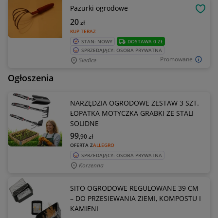
Pazurki ogrodowe
OBSE
20
zł
KUP TERAZ
STAN: NOWY
DOSTAWA 0 ZŁ
SPRZEDAJĄCY: OSOBA PRYWATNA
Promowane
Siedlce
Ogłoszenia
NARZĘDZIA OGRODOWE ZESTAW 3 SZT.
ŁOPATKA MOTYCZKA GRABKI ZE STALI
SOLIDNE
99
,90
zł
OFERTA Z
ALLEGRO
SPRZEDAJĄCY: OSOBA PRYWATNA
Korzenna
SITO OGRODOWE REGULOWANE 39 CM
– DO PRZESIEWANIA ZIEMI, KOMPOSTU I
KAMIENI