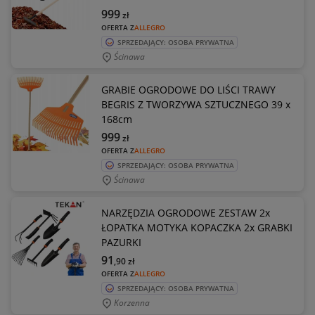
999
zł
OFERTA Z
ALLEGRO
SPRZEDAJĄCY: OSOBA PRYWATNA
Ścinawa
GRABIE OGRODOWE DO LIŚCI TRAWY
BEGRIS Z TWORZYWA SZTUCZNEGO 39 x
168cm
999
zł
OFERTA Z
ALLEGRO
SPRZEDAJĄCY: OSOBA PRYWATNA
Ścinawa
NARZĘDZIA OGRODOWE ZESTAW 2x
ŁOPATKA MOTYKA KOPACZKA 2x GRABKI
PAZURKI
91
,90
zł
OFERTA Z
ALLEGRO
SPRZEDAJĄCY: OSOBA PRYWATNA
Korzenna