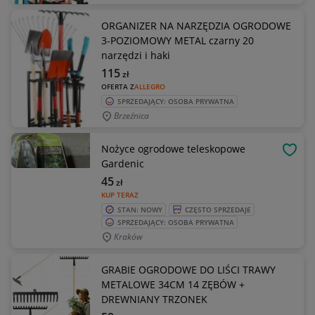
ORGANIZER NA NARZĘDZIA OGRODOWE
3-POZIOMOWY METAL czarny 20
narzędzi i haki
115
zł
OFERTA Z
ALLEGRO
SPRZEDAJĄCY: OSOBA PRYWATNA
Brzeźnica
Nożyce ogrodowe teleskopowe
OBSE
Gardenic
45
zł
KUP TERAZ
STAN: NOWY
CZĘSTO SPRZEDAJE
SPRZEDAJĄCY: OSOBA PRYWATNA
Kraków
GRABIE OGRODOWE DO LIŚCI TRAWY
METALOWE 34CM 14 ZĘBÓW +
DREWNIANY TRZONEK