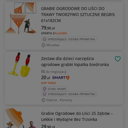
GRABIE OGRODOWE DO LIŚCI DO
TRAWY TWORZYWO SZTUCZNE BEGRIS
61x182CM
79
,90
zł
OFERTA Z
ALLEGRO
SPRZEDAJĄCY: OSOBA PRYWATNA
Wrocław
Zestaw dla dzieci narzędzia
OBSE
ogrodowe grabki łopatka biedronka
do negocjacji
20
zł
KUP TERAZ
STAN: NOWY
SPRZEDAJĄCY: OSOBA PRYWATNA
Gdynia , Karwiny
Grabie Ogrodowe do Liści 25 Zębów –
Lekkie i Wydajne Bez Trzonka
29
,90
zł