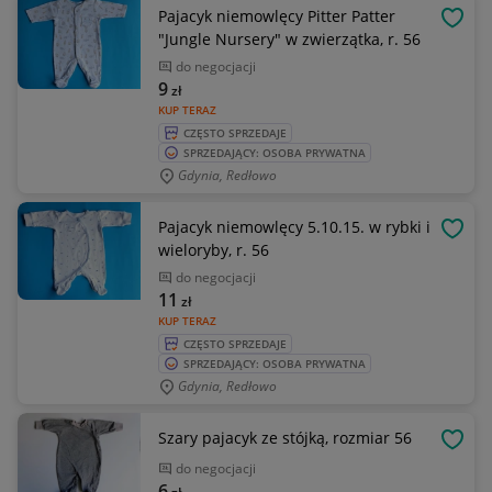
Pajacyk niemowlęcy Pitter Patter
OBSE
"Jungle Nursery" w zwierzątka, r. 56
do negocjacji
9
zł
KUP TERAZ
CZĘSTO SPRZEDAJE
SPRZEDAJĄCY: OSOBA PRYWATNA
Gdynia, Redłowo
Pajacyk niemowlęcy 5.10.15. w rybki i
OBSE
wieloryby, r. 56
do negocjacji
11
zł
KUP TERAZ
CZĘSTO SPRZEDAJE
SPRZEDAJĄCY: OSOBA PRYWATNA
Gdynia, Redłowo
Szary pajacyk ze stójką, rozmiar 56
OBSE
do negocjacji
6