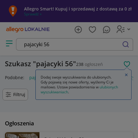
Allegro Smart! Kupuj i sprzedawaj z dostawą za 0 zł
Sprawdź »
Otwórz menu z kategoriami
szukaj
Szukasz
pajacyki 56
238
ogłoszeń
POL
Zamkn
Podobne:
pajacyki next 56
Dodaj swoje wyszukiwania do ulubionych.
pajacyk 56
pajacyk niemowlęcy 
Gdy pojawią się nowe oferty, wyślemy Ci je
mailowo. Ustaw powiadomienia w
ulubionych
wyszukiwaniach
.
Filtruj
Ogłoszenia