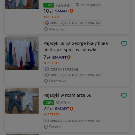
12
,00 zł
do negocjacji
-16%
10
zł
KUP TERAZ
SPRZEDAJĄCY: OSOBA PRYWATNA
Warszawa
Pajacyk 56 62 George biały biała
OBSE
niedrapki śpiochy spioszki
7
zł
KUP TERAZ
CZĘSTO SPRZEDAJE
SPRZEDAJĄCY: OSOBA PRYWATNA
Kleszczewo
Pajacyki w rozmiarze 56
OBSE
30
,00 zł
-26%
22
zł
KUP TERAZ
SPRZEDAJĄCY: OSOBA PRYWATNA
Szczecin