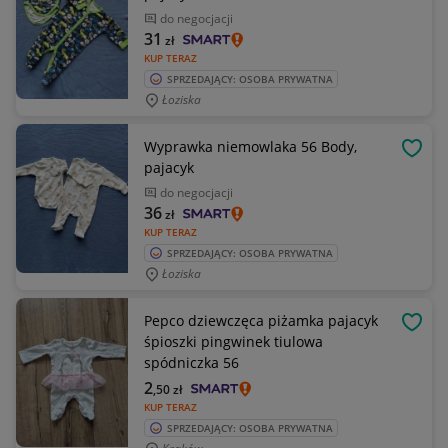
do negocjacji
31
zł
KUP TERAZ
SPRZEDAJĄCY: OSOBA PRYWATNA
Łoziska
Wyprawka niemowlaka 56 Body,
OBSE
pajacyk
do negocjacji
36
zł
KUP TERAZ
SPRZEDAJĄCY: OSOBA PRYWATNA
Łoziska
Pepco dziewczęca piżamka pajacyk
OBSE
śpioszki pingwinek tiulowa
spódniczka 56
2
,50
zł
KUP TERAZ
SPRZEDAJĄCY: OSOBA PRYWATNA