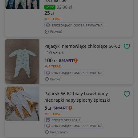
rozmiar 56
32
,00 zł
-21%
25
zł
KUP TERAZ
SPRZEDAJĄCY: OSOBA PRYWATNA
Poznań
Pajacyki niemowlęce chłopięce 56-62
OBSE
. 10 sztuk
100
zł
KUP TERAZ
SPRZEDAJĄCY: OSOBA PRYWATNA
Kurów
Pajacyk 56 62 biały bawełniany
OBSE
niedrapki napy śpiochy śpioszki
5
zł
KUP TERAZ
CZĘSTO SPRZEDAJE
SPRZEDAJĄCY: OSOBA PRYWATNA
Kleszczewo