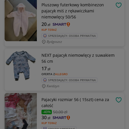
Pluszowy futerkowy kombinezon
OBSE
pajacyk miś z rękawiczkami
niemowlęcy 50/56
20
zł
KUP TERAZ
SPRZEDAJĄCY: OSOBA PRYWATNA
Bydgoszcz
NEXT pajacyk niemowlęcy z suwakiem
56 cm
17
zł
OFERTA Z
ALLEGRO
SPRZEDAJĄCY: OSOBA PRYWATNA
Kwidzyn
Pajacyki rozmiar 56 ( 15szt) cena za
OBSE
całość
50
,00 zł
-40%
30
zł
KUP TERAZ