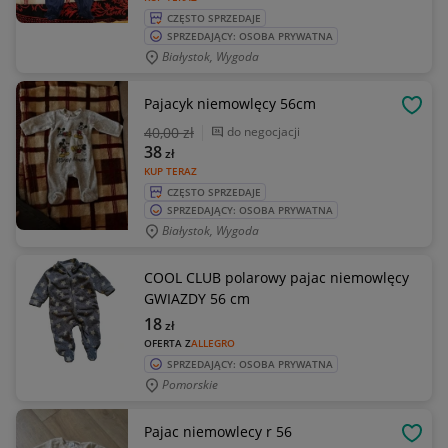
CZĘSTO SPRZEDAJE
SPRZEDAJĄCY: OSOBA PRYWATNA
Białystok, Wygoda
Pajacyk niemowlęcy 56cm
OBSE
40
,00 zł
do negocjacji
38
zł
KUP TERAZ
CZĘSTO SPRZEDAJE
SPRZEDAJĄCY: OSOBA PRYWATNA
Białystok, Wygoda
COOL CLUB polarowy pajac niemowlęcy
GWIAZDY 56 cm
18
zł
OFERTA Z
ALLEGRO
SPRZEDAJĄCY: OSOBA PRYWATNA
Pomorskie
Pajac niemowlecy r 56
OBSE