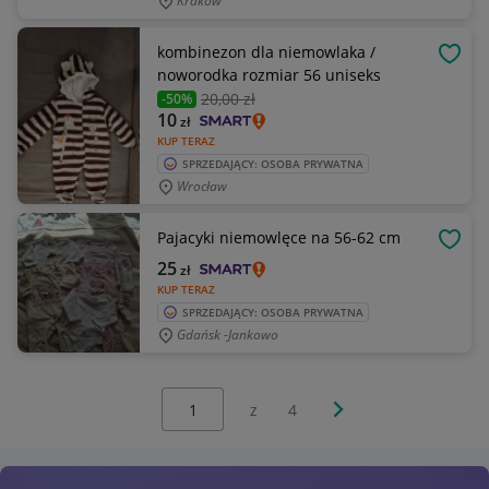
Kraków
kombinezon dla niemowlaka /
OBSE
noworodka rozmiar 56 uniseks
20
,00 zł
-50%
10
zł
KUP TERAZ
SPRZEDAJĄCY: OSOBA PRYWATNA
Wrocław
Pajacyki niemowlęce na 56-62 cm
OBSE
25
zł
KUP TERAZ
SPRZEDAJĄCY: OSOBA PRYWATNA
Gdańsk -Jankowo
Wybierz stronę:
Następna strona
z
4