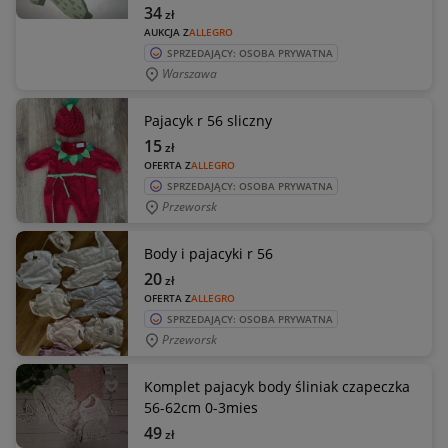
34
zł
AUKCJA Z
ALLEGRO
SPRZEDAJĄCY: OSOBA PRYWATNA
Warszawa
Pajacyk r 56 sliczny
15
zł
OFERTA Z
ALLEGRO
SPRZEDAJĄCY: OSOBA PRYWATNA
Przeworsk
Body i pajacyki r 56
20
zł
OFERTA Z
ALLEGRO
SPRZEDAJĄCY: OSOBA PRYWATNA
Przeworsk
Komplet pajacyk body śliniak czapeczka
56-62cm 0-3mies
49
zł