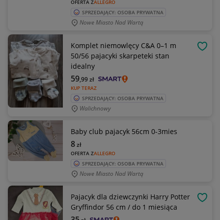
OFERTA Z
ALLEGRO
SPRZEDAJĄCY: OSOBA PRYWATNA
Nowe Miasto Nad Wartą
Komplet niemowlęcy C&A 0–1 m
OBSE
50/56 pajacyki skarpeteki stan
idealny
59
,99
zł
KUP TERAZ
SPRZEDAJĄCY: OSOBA PRYWATNA
Walichnowy
Baby club pajacyk 56cm 0-3mies
8
zł
OFERTA Z
ALLEGRO
SPRZEDAJĄCY: OSOBA PRYWATNA
Nowe Miasto Nad Wartą
Pajacyk dla dziewczynki Harry Potter
OBSE
Gryffindor 56 cm / do 1 miesiąca
35