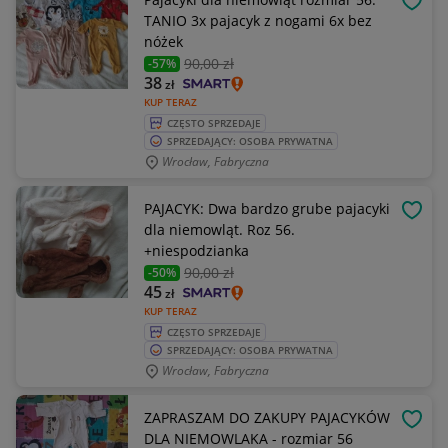
OBSE
TANIO 3x pajacyk z nogami 6x bez
nóżek
90
,00 zł
-57%
38
zł
KUP TERAZ
CZĘSTO SPRZEDAJE
SPRZEDAJĄCY: OSOBA PRYWATNA
Wrocław, Fabryczna
PAJACYK: Dwa bardzo grube pajacyki
OBSE
dla niemowląt. Roz 56.
+niespodzianka
90
,00 zł
-50%
45
zł
KUP TERAZ
CZĘSTO SPRZEDAJE
SPRZEDAJĄCY: OSOBA PRYWATNA
Wrocław, Fabryczna
ZAPRASZAM DO ZAKUPY PAJACYKÓW
OBSE
DLA NIEMOWLAKA - rozmiar 56