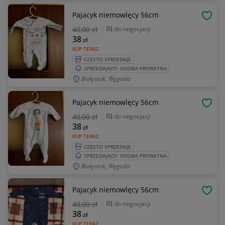
Pajacyk niemowlęcy 56cm
OBSE
40
,00 zł
do negocjacji
38
zł
KUP TERAZ
CZĘSTO SPRZEDAJE
SPRZEDAJĄCY: OSOBA PRYWATNA
Białystok, Wygoda
Pajacyk niemowlęcy 56cm
OBSE
40
,00 zł
do negocjacji
38
zł
KUP TERAZ
CZĘSTO SPRZEDAJE
SPRZEDAJĄCY: OSOBA PRYWATNA
Białystok, Wygoda
Pajacyk niemowlęcy 56cm
OBSE
40
,00 zł
do negocjacji
38
zł
KUP TERAZ