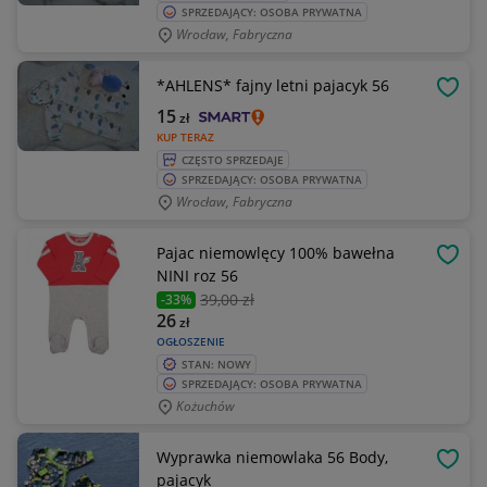
SPRZEDAJĄCY: OSOBA PRYWATNA
Wrocław, Fabryczna
*AHLENS* fajny letni pajacyk 56
OBSE
15
zł
KUP TERAZ
CZĘSTO SPRZEDAJE
SPRZEDAJĄCY: OSOBA PRYWATNA
Wrocław, Fabryczna
Pajac niemowlęcy 100% bawełna
OBSE
NINI roz 56
39
,00 zł
-33%
26
zł
OGŁOSZENIE
STAN: NOWY
SPRZEDAJĄCY: OSOBA PRYWATNA
Kożuchów
Wyprawka niemowlaka 56 Body,
OBSE
pajacyk