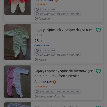
zł
KUP TERAZ
STAN: NOWY
SPRZEDAJĄCY: OSOBA PRYWATNA
Pszczyna
pajacyk śpioszek z czapeczką NOWY
OBSE
52-56
25
zł
OGŁOSZENIE
STAN: NOWY
SPRZEDAJĄCY: OSOBA PRYWATNA
Kielce
Pajacyk śpiochy śpioszki niemowlęce
OBSE
długie r. 50/56 frotte cienkie
8
zł
KUP TERAZ
SPRZEDAJĄCY: OSOBA PRYWATNA
Warszawa, Mokotów