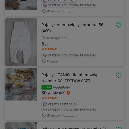
CZĘSTO SPRZEDAJE
SPRZEDAJĄCY: OSOBA PRYWATNA
Wrocław, Fabryczna
Pajacyk niemowlęcy chmurka 56
OBSE
(460)
do negocjacji
5
zł
KUP TERAZ
SPRZEDAJĄCY: OSOBA PRYWATNA
Poznań
Pajacyki TANIO dla niemowląt
OBSE
rozmiar 56 .ZESTAW 6SZT
100
,00 zł
-70%
30
zł
KUP TERAZ
CZĘSTO SPRZEDAJE
SPRZEDAJĄCY: OSOBA PRYWATNA
Wrocław, Fabryczna
Pajacyki dla niemowląt rozmiar 56.