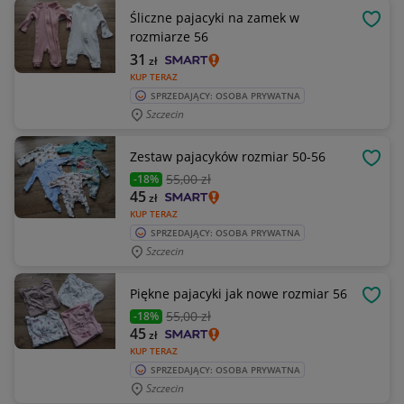
Śliczne pajacyki na zamek w
OBSE
rozmiarze 56
31
zł
KUP TERAZ
SPRZEDAJĄCY: OSOBA PRYWATNA
Szczecin
Zestaw pajacyków rozmiar 50-56
OBSE
55
,00 zł
-18%
45
zł
KUP TERAZ
SPRZEDAJĄCY: OSOBA PRYWATNA
Szczecin
Piękne pajacyki jak nowe rozmiar 56
OBSE
55
,00 zł
-18%
45
zł
KUP TERAZ
SPRZEDAJĄCY: OSOBA PRYWATNA
Szczecin