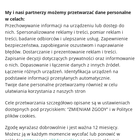
Napisz do nas
My i nasi partnerzy możemy przetwarzać dane personalne
w celach:
Allegro Gadane dla sprzedających
Przechowywanie informacji na urządzeniu lub dostęp do
Allegro Gadane dla kupujących
nich
.
Spersonalizowane reklamy i treści, pomiar reklam i
treści, badanie odbiorców i ulepszanie usług
.
Zapewnienie
Mapa miejscowości
bezpieczeństwa, zapobieganie oszustwom i naprawianie
błędów
.
Dostarczanie i prezentowanie reklam i treści
.
Informacje prawne
Zapisanie decyzji dotyczących prywatności oraz informowanie
o nich
.
Dopasowanie i łączenie danych z innych źródeł
.
Regulamin
Łączenie różnych urządzeń
.
Identyfikacja urządzeń na
podstawie informacji przesyłanych automatycznie
.
Polityka plików "cookies"
Twoje dane personalne przetwarzamy również w celu
ułatwiania korzystania z naszych stron
Ustawienia plików "cookies"
Cele przetwarzania szczegółowo opisane są w ustawieniach
Udostępnianie lokalizacji
dostępnych pod przyciskiem: “ZMIENIAM ZGODY” i w Polityce
Informacje dla Aktu o Usługach Cyfrowych
plików cookies.
Zgodę wyrażasz dobrowolnie i jest ważna 12 miesięcy.
Pobierz aplikację
Możesz ją w każdym momencie wycofać lub ponowić w