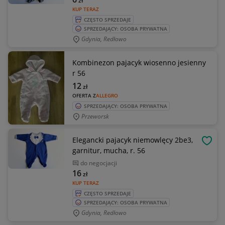
zł
KUP TERAZ
CZĘSTO SPRZEDAJE
SPRZEDAJĄCY: OSOBA PRYWATNA
Gdynia, Redłowo
Kombinezon pajacyk wiosenno jesienny
r 56
12
zł
OFERTA Z
ALLEGRO
SPRZEDAJĄCY: OSOBA PRYWATNA
Przeworsk
Elegancki pajacyk niemowlęcy 2be3,
OBSE
garnitur, mucha, r. 56
do negocjacji
16
zł
KUP TERAZ
CZĘSTO SPRZEDAJE
SPRZEDAJĄCY: OSOBA PRYWATNA
Gdynia, Redłowo