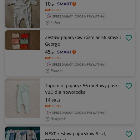
10
zł
KUP TERAZ
SPRZEDAJĄCY: OSOBA PRYWATNA
Lubin
Zestaw pajacyków rozmiar 56 Smyk i
OBSE
George
45
zł
KUP TERAZ
SPRZEDAJĄCY: OSOBA PRYWATNA
Radom
Topomini pajacyk 56 miętowy paski
OBSE
VBD dla noworodka
14
,99
zł
KUP TERAZ
SPRZEDAJĄCY: OSOBA PRYWATNA
Białystok
NEXT zestaw pajacykow 3 szt,
OBSE