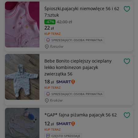
Śpioszki,pajacyki niemowlęce 56 i 62
OBSE
7:sztuk
42
,00 zł
-47%
22
zł
KUP TERAZ
SPRZEDAJĄCY: OSOBA PRYWATNA
Rzeszów
Bebe Bonito cieplejszy ocieplany
OBSE
lekko kombinezon pajacyk
zwierzątka 56
18
zł
KUP TERAZ
SPRZEDAJĄCY: OSOBA PRYWATNA
Kraków
*GAP* fajna piżamka pajacyk 56 62
OBSE
12
zł
KUP TERAZ
CZĘSTO SPRZEDAJE