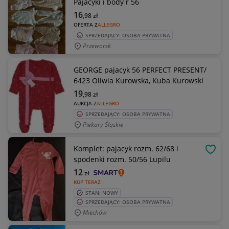
Pajacyki i body r 56
16
,98
zł
OFERTA Z
ALLEGRO
SPRZEDAJĄCY: OSOBA PRYWATNA
Przeworsk
GEORGE pajacyk 56 PERFECT PRESENT/
6423 Oliwia Kurowska, Kuba Kurowski
19
,98
zł
AUKCJA Z
ALLEGRO
SPRZEDAJĄCY: OSOBA PRYWATNA
Piekary Śląskie
Komplet: pajacyk rozm. 62/68 i
OBSE
spodenki rozm. 50/56 Lupilu
12
zł
KUP TERAZ
STAN: NOWY
SPRZEDAJĄCY: OSOBA PRYWATNA
Miechów