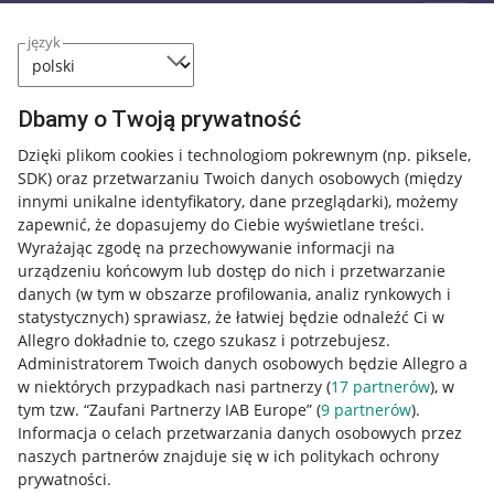
język
Dbamy o Twoją prywatność
Dzięki plikom cookies i technologiom pokrewnym
(np. piksele,
SDK)
oraz przetwarzaniu Twoich danych osobowych
(między
innymi unikalne identyfikatory, dane przeglądarki)
, możemy
zapewnić, że dopasujemy do Ciebie wyświetlane treści.
Wyrażając zgodę na przechowywanie informacji na
urządzeniu końcowym lub dostęp do nich i przetwarzanie
danych (w tym w obszarze profilowania, analiz rynkowych i
statystycznych) sprawiasz, że łatwiej będzie odnaleźć Ci w
Allegro dokładnie to, czego szukasz i potrzebujesz.
Administratorem Twoich danych osobowych będzie Allegro a
w niektórych przypadkach nasi partnerzy (
17
partnerów
), w
tym tzw. “Zaufani Partnerzy IAB Europe” (
9
partnerów
).
Przydatne informacje
Informacja o celach przetwarzania danych osobowych przez
naszych partnerów znajduje się w ich politykach ochrony
prywatności.
Jak to działa