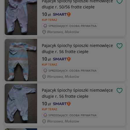
Pajacyk śpiochy śpioszki niemowlęce
OBSE
długie r. 50/56 frotte ciepłe
10
zł
KUP TERAZ
SPRZEDAJĄCY: OSOBA PRYWATNA
Warszawa, Mokotów
Pajacyk śpiochy śpioszki niemowlęce
OBSE
długie r. 56 frotte ciepłe
10
zł
KUP TERAZ
SPRZEDAJĄCY: OSOBA PRYWATNA
Warszawa, Mokotów
Pajacyk śpiochy śpioszki niemowlęce
OBSE
długie r. 56 frotte ciepłe
10
zł
KUP TERAZ
SPRZEDAJĄCY: OSOBA PRYWATNA
Warszawa, Mokotów