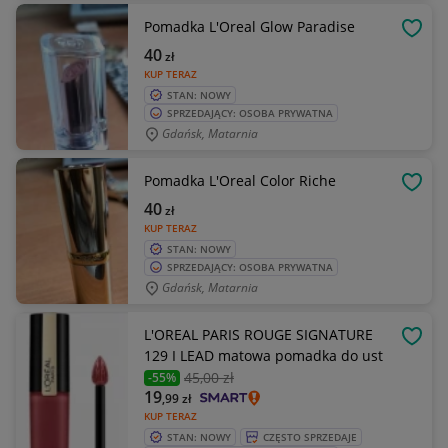
Pomadka L'Oreal Glow Paradise
OBSE
40
zł
KUP TERAZ
STAN: NOWY
SPRZEDAJĄCY: OSOBA PRYWATNA
Gdańsk, Matarnia
Pomadka L'Oreal Color Riche
OBSE
40
zł
KUP TERAZ
STAN: NOWY
SPRZEDAJĄCY: OSOBA PRYWATNA
Gdańsk, Matarnia
L'OREAL PARIS ROUGE SIGNATURE
OBSE
129 I LEAD matowa pomadka do ust
45
,00 zł
-55%
19
,99
zł
KUP TERAZ
STAN: NOWY
CZĘSTO SPRZEDAJE