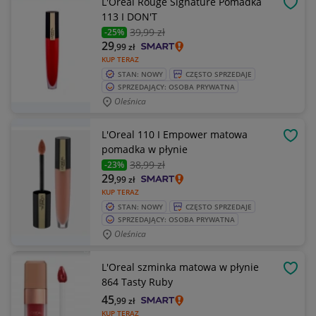
L'Oréal Rouge Signature Pomadka
OBSE
113 I DON'T
39
,99 zł
-25%
29
,99
zł
KUP TERAZ
STAN: NOWY
CZĘSTO SPRZEDAJE
SPRZEDAJĄCY: OSOBA PRYWATNA
Oleśnica
L'Oreal 110 I Empower matowa
OBSE
pomadka w płynie
38
,99 zł
-23%
29
,99
zł
KUP TERAZ
STAN: NOWY
CZĘSTO SPRZEDAJE
SPRZEDAJĄCY: OSOBA PRYWATNA
Oleśnica
L'Oreal szminka matowa w płynie
OBSE
864 Tasty Ruby
45
,99
zł
KUP TERAZ