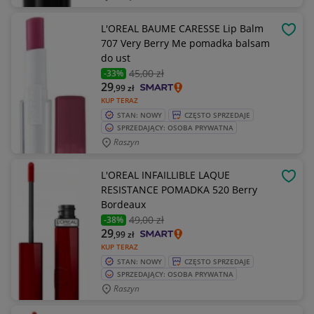
L'OREAL BAUME CARESSE Lip Balm
OBSE
707 Very Berry Me pomadka balsam
do ust
45
,00 zł
-33%
29
,99
zł
KUP TERAZ
STAN: NOWY
CZĘSTO SPRZEDAJE
SPRZEDAJĄCY: OSOBA PRYWATNA
Raszyn
L'OREAL INFAILLIBLE LAQUE
OBSE
RESISTANCE POMADKA 520 Berry
Bordeaux
49
,00 zł
-38%
29
,99
zł
KUP TERAZ
STAN: NOWY
CZĘSTO SPRZEDAJE
SPRZEDAJĄCY: OSOBA PRYWATNA
Raszyn