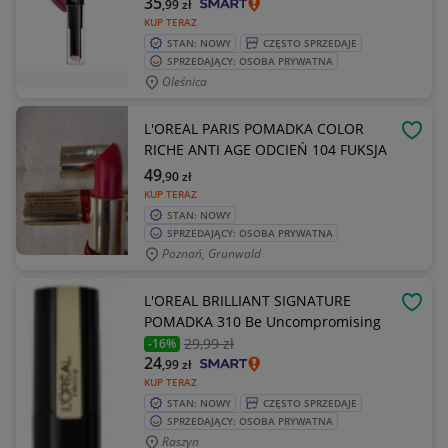
35
,99
zł
KUP TERAZ
STAN: NOWY
CZĘSTO SPRZEDAJE
SPRZEDAJĄCY: OSOBA PRYWATNA
Oleśnica
L'OREAL PARIS POMADKA COLOR
OBSE
RICHE ANTI AGE ODCIEŃ 104 FUKSJA
49
,90
zł
KUP TERAZ
STAN: NOWY
SPRZEDAJĄCY: OSOBA PRYWATNA
Poznań, Grunwald
L'OREAL BRILLIANT SIGNATURE
OBSE
POMADKA 310 Be Uncompromising
29
,99 zł
-16%
24
,99
zł
KUP TERAZ
STAN: NOWY
CZĘSTO SPRZEDAJE
SPRZEDAJĄCY: OSOBA PRYWATNA
Raszyn