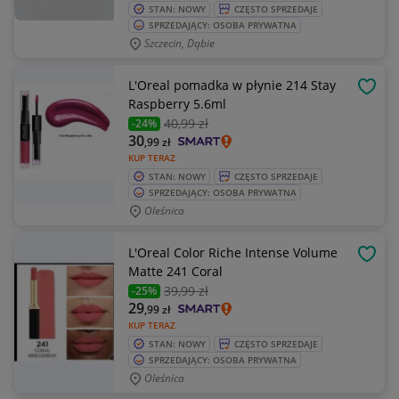
STAN: NOWY
CZĘSTO SPRZEDAJE
SPRZEDAJĄCY: OSOBA PRYWATNA
Szczecin, Dąbie
L'Oreal pomadka w płynie 214 Stay
OBSE
Raspberry 5.6ml
40
,99 zł
-24%
30
,99
zł
KUP TERAZ
STAN: NOWY
CZĘSTO SPRZEDAJE
SPRZEDAJĄCY: OSOBA PRYWATNA
Oleśnica
L'Oreal Color Riche Intense Volume
OBSE
Matte 241 Coral
39
,99 zł
-25%
29
,99
zł
KUP TERAZ
STAN: NOWY
CZĘSTO SPRZEDAJE
SPRZEDAJĄCY: OSOBA PRYWATNA
Oleśnica