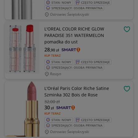
STAN: NOWY
CZĘSTO SPRZEDAJE
SPRZEDAJĄCY: OSOBA PRYWATNA
Ostrowiec Świętokrzyski
L'OREAL COLOR RICHE GLOW
OBSE
PARADISE 351 WATERMELON
pomadka do ust
28
,90
zł
KUP TERAZ
STAN: NOWY
CZĘSTO SPRZEDAJE
SPRZEDAJĄCY: OSOBA PRYWATNA
Raszyn
L'Oréal Paris Color Riche Satine
OBSE
Szminka 302 Bois de Rose
32
,00 zł
30
zł
KUP TERAZ
STAN: NOWY
CZĘSTO SPRZEDAJE
SPRZEDAJĄCY: OSOBA PRYWATNA
Ostrowiec Świętokrzyski