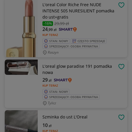
L'oreal Color Riche Free NUDE
OBSE
INTENSE 505 NURESILIENT pomadka
do ust+gratis
29
,99 zł
-16%
24
,99
zł
KUP TERAZ
STAN: NOWY
CZĘSTO SPRZEDAJE
SPRZEDAJĄCY: OSOBA PRYWATNA
Raszyn
L'oreal glow paradise 191 pomadka
OBSE
nowa
29
zł
KUP TERAZ
STAN: NOWY
SPRZEDAJĄCY: OSOBA PRYWATNA
Tylicz
Szminka do ust L'Oreal
OBSE
10
zł
KUP TERAZ