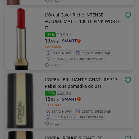
Raszyn
L'Oreal Color Riche INTENSE
OBSE
VOLUME MATTE 100 LE PINK WORTH
IT
29
,99 zł
-33%
19
,99
zł
KUP TERAZ
STAN: NOWY
CZĘSTO SPRZEDAJE
SPRZEDAJĄCY: OSOBA PRYWATNA
Raszyn
L'OREAL BRILLIANT SIGNATURE 313
OBSE
Rebellious pomadka do ust
22
,99 zł
-26%
16
,99
zł
KUP TERAZ
STAN: NOWY
CZĘSTO SPRZEDAJE
SPRZEDAJĄCY: OSOBA PRYWATNA
Raszyn
L'OREAL ROUGE SIGNATURE