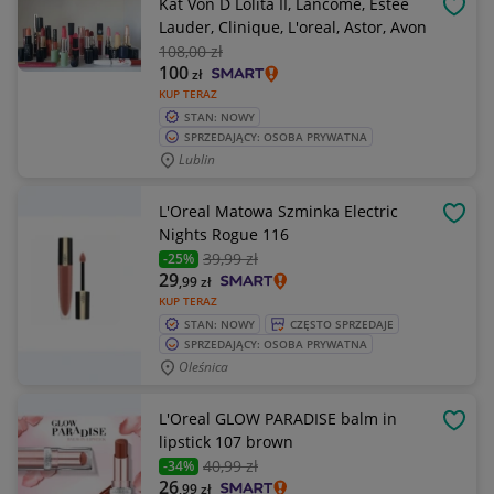
Kat Von D Lolita II, Lancome, Estee
OBSE
Lauder, Clinique, L'oreal, Astor, Avon
108
,00 zł
100
zł
KUP TERAZ
STAN: NOWY
SPRZEDAJĄCY: OSOBA PRYWATNA
Lublin
L'Oreal Matowa Szminka Electric
OBSE
Nights Rogue 116
39
,99 zł
-25%
29
,99
zł
KUP TERAZ
STAN: NOWY
CZĘSTO SPRZEDAJE
SPRZEDAJĄCY: OSOBA PRYWATNA
Oleśnica
L'Oreal GLOW PARADISE balm in
OBSE
lipstick 107 brown
40
,99 zł
-34%
26
,99
zł