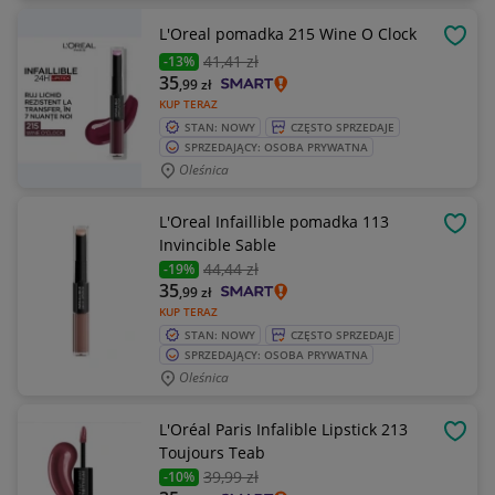
L'Oreal pomadka 215 Wine O Clock
OBSE
41
,41 zł
-13%
35
,99
zł
KUP TERAZ
STAN: NOWY
CZĘSTO SPRZEDAJE
SPRZEDAJĄCY: OSOBA PRYWATNA
Oleśnica
L'Oreal Infaillible pomadka 113
OBSE
Invincible Sable
44
,44 zł
-19%
35
,99
zł
KUP TERAZ
STAN: NOWY
CZĘSTO SPRZEDAJE
SPRZEDAJĄCY: OSOBA PRYWATNA
Oleśnica
L'Oréal Paris Infalible Lipstick 213
OBSE
Toujours Teab
39
,99 zł
-10%