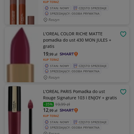
KUP TERAZ
STAN: NOWY
CZĘSTO SPRZEDAJE
SPRZEDAJĄCY: OSOBA PRYWATNA
Raszyn
L'OREAL COLOR RICHE MATTE
OBSE
pomadka do ust 430 MON JULES +
gratis
19
,99
zł
KUP TERAZ
STAN: NOWY
CZĘSTO SPRZEDAJE
SPRZEDAJĄCY: OSOBA PRYWATNA
Raszyn
L'OREAL PARIS Pomadka do ust
OBSE
Rouge Signature 103 I ENJOY + gratis
19
,99 zł
-35%
12
,99
zł
KUP TERAZ
STAN: NOWY
CZĘSTO SPRZEDAJE
SPRZEDAJĄCY: OSOBA PRYWATNA
Raszyn