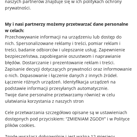
naszych partnerów znajduje się w ich politykach ochrony
prywatności.
Jak to działa
Napisz do nas
My i nasi partnerzy możemy przetwarzać dane personalne
w celach:
Allegro Gadane dla sprzedających
Przechowywanie informacji na urządzeniu lub dostęp do
Allegro Gadane dla kupujących
nich
.
Spersonalizowane reklamy i treści, pomiar reklam i
treści, badanie odbiorców i ulepszanie usług
.
Zapewnienie
Mapa miejscowości
bezpieczeństwa, zapobieganie oszustwom i naprawianie
błędów
.
Dostarczanie i prezentowanie reklam i treści
.
Informacje prawne
Zapisanie decyzji dotyczących prywatności oraz informowanie
o nich
.
Dopasowanie i łączenie danych z innych źródeł
.
Regulamin
Łączenie różnych urządzeń
.
Identyfikacja urządzeń na
podstawie informacji przesyłanych automatycznie
.
Polityka plików "cookies"
Twoje dane personalne przetwarzamy również w celu
ułatwiania korzystania z naszych stron
Ustawienia plików "cookies"
Cele przetwarzania szczegółowo opisane są w ustawieniach
Udostępnianie lokalizacji
dostępnych pod przyciskiem: “ZMIENIAM ZGODY” i w Polityce
Informacje dla Aktu o Usługach Cyfrowych
plików cookies.
Zgodę wyrażasz dobrowolnie i jest ważna 12 miesięcy.