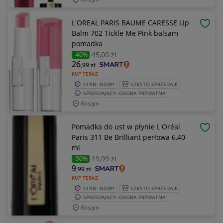
L'OREAL PARIS BAUME CARESSE Lip
OBSE
Balm 702 Tickle Me Pink balsam
pomadka
45
,00 zł
-40%
26
,99
zł
KUP TERAZ
STAN: NOWY
CZĘSTO SPRZEDAJE
SPRZEDAJĄCY: OSOBA PRYWATNA
Raszyn
Pomadka do ust w płynie L'Oréal
OBSE
Paris 311 Be Brilliant perłowa 6,40
ml
19
,99 zł
-50%
9
,99
zł
KUP TERAZ
STAN: NOWY
CZĘSTO SPRZEDAJE
SPRZEDAJĄCY: OSOBA PRYWATNA
Raszyn