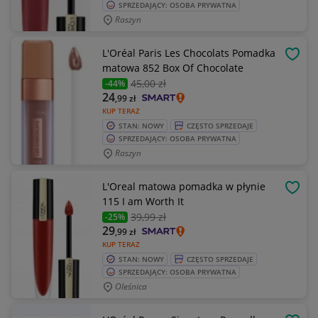
SPRZEDAJĄCY: OSOBA PRYWATNA
Raszyn
L'Oréal Paris Les Chocolats Pomadka
OBSE
matowa 852 Box Of Chocolate
45
,00 zł
-44%
24
,99
zł
KUP TERAZ
STAN: NOWY
CZĘSTO SPRZEDAJE
SPRZEDAJĄCY: OSOBA PRYWATNA
Raszyn
L'Oreal matowa pomadka w płynie
OBSE
115 I am Worth It
39
,99 zł
-25%
29
,99
zł
KUP TERAZ
STAN: NOWY
CZĘSTO SPRZEDAJE
SPRZEDAJĄCY: OSOBA PRYWATNA
Oleśnica