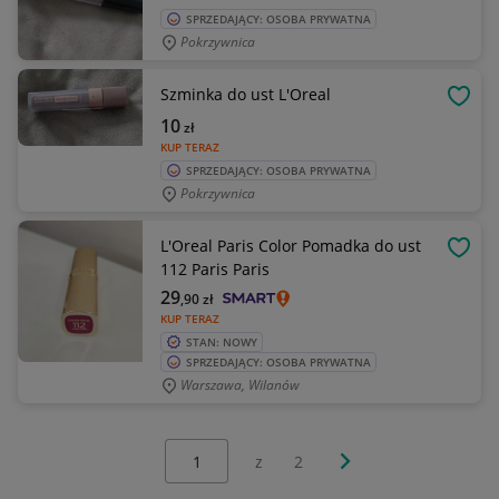
SPRZEDAJĄCY: OSOBA PRYWATNA
Pokrzywnica
Szminka do ust L'Oreal
OBSE
10
zł
KUP TERAZ
SPRZEDAJĄCY: OSOBA PRYWATNA
Pokrzywnica
L'Oreal Paris Color Pomadka do ust
OBSE
112 Paris Paris
29
,90
zł
KUP TERAZ
STAN: NOWY
SPRZEDAJĄCY: OSOBA PRYWATNA
Warszawa, Wilanów
Wybierz stronę:
Następna strona
z
2