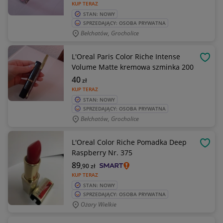
KUP TERAZ
STAN: NOWY
SPRZEDAJĄCY: OSOBA PRYWATNA
Bełchatów, Grocholice
L'Oreal Paris Color Riche Intense
OBSE
Volume Matte kremowa szminka 200
40
zł
KUP TERAZ
STAN: NOWY
SPRZEDAJĄCY: OSOBA PRYWATNA
Bełchatów, Grocholice
L'Oreal Color Riche Pomadka Deep
OBSE
Raspberry Nr. 375
89
,90
zł
KUP TERAZ
STAN: NOWY
SPRZEDAJĄCY: OSOBA PRYWATNA
Ożary Wielkie