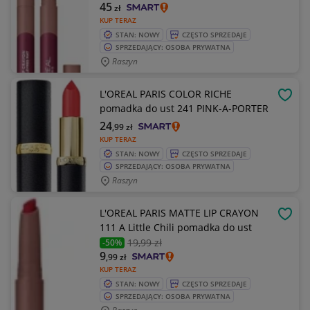
45
zł
KUP TERAZ
STAN: NOWY
CZĘSTO SPRZEDAJE
SPRZEDAJĄCY: OSOBA PRYWATNA
Raszyn
L'OREAL PARIS COLOR RICHE
OBSE
pomadka do ust 241 PINK-A-PORTER
24
,99
zł
KUP TERAZ
STAN: NOWY
CZĘSTO SPRZEDAJE
SPRZEDAJĄCY: OSOBA PRYWATNA
Raszyn
L'OREAL PARIS MATTE LIP CRAYON
OBSE
111 A Little Chili pomadka do ust
19
,99 zł
-50%
9
,99
zł
KUP TERAZ
STAN: NOWY
CZĘSTO SPRZEDAJE
SPRZEDAJĄCY: OSOBA PRYWATNA