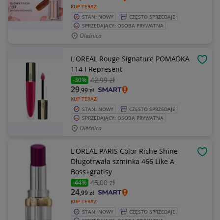
KUP TERAZ
STAN: NOWY
CZĘSTO SPRZEDAJE
SPRZEDAJĄCY: OSOBA PRYWATNA
Oleśnica
L'OREAL Rouge Signature POMADKA
OBSE
114 I Represent
42
,99 zł
-30%
29
,99
zł
KUP TERAZ
STAN: NOWY
CZĘSTO SPRZEDAJE
SPRZEDAJĄCY: OSOBA PRYWATNA
Oleśnica
L'OREAL PARIS Color Riche Shine
OBSE
Długotrwała szminka 466 Like A
Boss+gratisy
45
,00 zł
-44%
24
,99
zł
KUP TERAZ
STAN: NOWY
CZĘSTO SPRZEDAJE