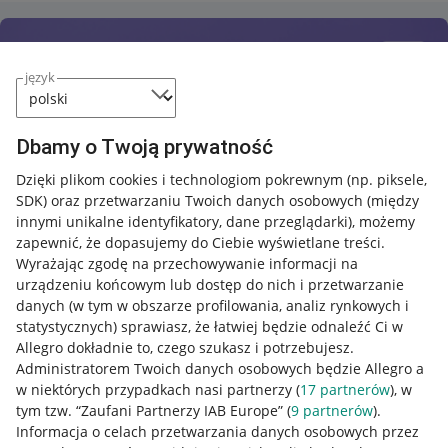
język
Dbamy o Twoją prywatność
Dzięki plikom cookies i technologiom pokrewnym
(np. piksele,
SDK)
oraz przetwarzaniu Twoich danych osobowych
(między
innymi unikalne identyfikatory, dane przeglądarki)
, możemy
zapewnić, że dopasujemy do Ciebie wyświetlane treści.
Wyrażając zgodę na przechowywanie informacji na
urządzeniu końcowym lub dostęp do nich i przetwarzanie
danych (w tym w obszarze profilowania, analiz rynkowych i
statystycznych) sprawiasz, że łatwiej będzie odnaleźć Ci w
Allegro dokładnie to, czego szukasz i potrzebujesz.
Administratorem Twoich danych osobowych będzie Allegro a
w niektórych przypadkach nasi partnerzy (
17
partnerów
), w
tym tzw. “Zaufani Partnerzy IAB Europe” (
9
partnerów
).
Przydatne informacje
Informacja o celach przetwarzania danych osobowych przez