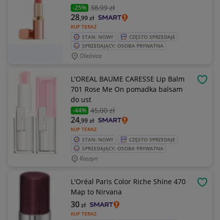
38
,99 zł
-25%
28
,99
zł
KUP TERAZ
STAN: NOWY
CZĘSTO SPRZEDAJE
SPRZEDAJĄCY: OSOBA PRYWATNA
Oleśnica
L'OREAL BAUME CARESSE Lip Balm
OBSE
701 Rose Me On pomadka balsam
do ust
45
,00 zł
-44%
24
,99
zł
KUP TERAZ
STAN: NOWY
CZĘSTO SPRZEDAJE
SPRZEDAJĄCY: OSOBA PRYWATNA
Raszyn
L'Oréal Paris Color Riche Shine 470
OBSE
Map to Nirvana
30
zł
KUP TERAZ