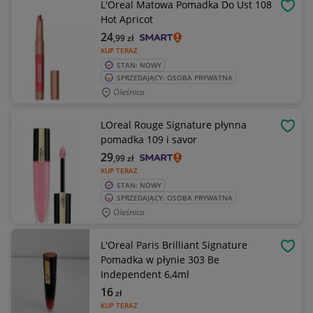
L'Oreal Matowa Pomadka Do Ust 108
OBSE
Hot Apricot
24
,99
zł
KUP TERAZ
STAN: NOWY
SPRZEDAJĄCY: OSOBA PRYWATNA
Oleśnica
LOreal Rouge Signature płynna
OBSE
pomadka 109 i savor
29
,99
zł
KUP TERAZ
STAN: NOWY
SPRZEDAJĄCY: OSOBA PRYWATNA
Oleśnica
L'Oreal Paris Brilliant Signature
OBSE
Pomadka w płynie 303 Be
Independent 6,4ml
16
zł
KUP TERAZ