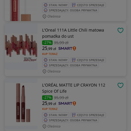
STAN: NOWY
CZĘSTO SPRZEDAJE
SPRZEDAJĄCY: OSOBA PRYWATNA
Oleśnica
L'Oreal 111A Little Chili matowa
OBSE
pomadka do ust
35
,99 zł
-27%
25
,99
zł
KUP TERAZ
STAN: NOWY
CZĘSTO SPRZEDAJE
SPRZEDAJĄCY: OSOBA PRYWATNA
Oleśnica
L'ORÉAL MATTE LIP CRAYON 112
OBSE
Spice Of Life
35
,99 zł
-27%
25
,99
zł
KUP TERAZ
STAN: NOWY
CZĘSTO SPRZEDAJE
SPRZEDAJĄCY: OSOBA PRYWATNA
Oleśnica