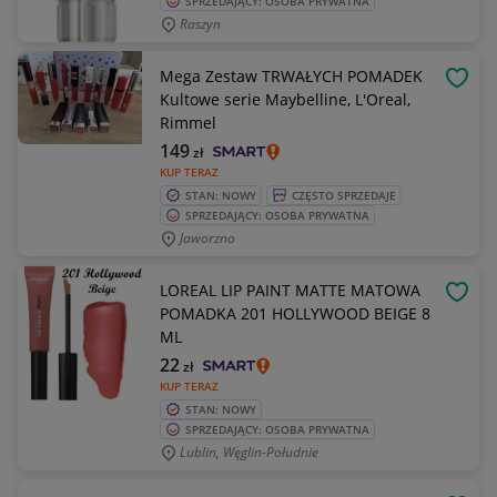
SPRZEDAJĄCY: OSOBA PRYWATNA
Raszyn
Mega Zestaw TRWAŁYCH POMADEK
OBSE
Kultowe serie Maybelline, L'Oreal,
Rimmel
149
zł
KUP TERAZ
STAN: NOWY
CZĘSTO SPRZEDAJE
SPRZEDAJĄCY: OSOBA PRYWATNA
Jaworzno
LOREAL LIP PAINT MATTE MATOWA
OBSE
POMADKA 201 HOLLYWOOD BEIGE 8
ML
22
zł
KUP TERAZ
STAN: NOWY
SPRZEDAJĄCY: OSOBA PRYWATNA
Lublin, Węglin-Południe