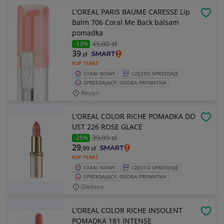
L'OREAL PARIS BAUME CARESSE Lip
OBSE
Balm 706 Coral Me Back balsam
pomadka
45
,00 zł
-13%
39
zł
KUP TERAZ
STAN: NOWY
CZĘSTO SPRZEDAJE
SPRZEDAJĄCY: OSOBA PRYWATNA
Raszyn
L'OREAL COLOR RICHE POMADKA DO
OBSE
UST 226 ROSE GLACE
39
,99 zł
-25%
29
,99
zł
KUP TERAZ
STAN: NOWY
CZĘSTO SPRZEDAJE
SPRZEDAJĄCY: OSOBA PRYWATNA
Oleśnica
L'OREAL COLOR RICHE INSOLENT
OBSE
POMADKA 181 INTENSE