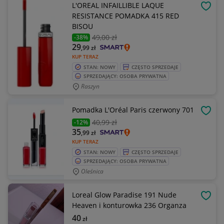
L'OREAL INFAILLIBLE LAQUE
OBSE
RESISTANCE POMADKA 415 RED
BISOU
49
,00 zł
-38%
29
,99
zł
KUP TERAZ
STAN: NOWY
CZĘSTO SPRZEDAJE
SPRZEDAJĄCY: OSOBA PRYWATNA
Raszyn
Pomadka L'Oréal Paris czerwony 701
OBSE
40
,99 zł
-12%
35
,99
zł
KUP TERAZ
STAN: NOWY
CZĘSTO SPRZEDAJE
SPRZEDAJĄCY: OSOBA PRYWATNA
Oleśnica
Loreal Glow Paradise 191 Nude
OBSE
Heaven i konturowka 236 Organza
40
zł