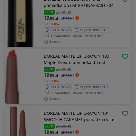
OBSE
pomadka do ust Be UNAFRAID 304
29
,99 zł
-33%
19
,99
zł
KUP TERAZ
STAN: NOWY
CZĘSTO SPRZEDAJE
SPRZEDAJĄCY: OSOBA PRYWATNA
Raszyn
L'OREAL MATTE LIP CRAYON 103
OBSE
Maple Dream pomadka do ust
25
,99 zł
-23%
19
,99
zł
KUP TERAZ
STAN: NOWY
CZĘSTO SPRZEDAJE
SPRZEDAJĄCY: OSOBA PRYWATNA
Raszyn
L'OREAL MATTE LIP CRAYON 101
OBSE
SMOOTH CARAMEL pomadka do ust
29
,99 zł
-33%
19
,99
zł