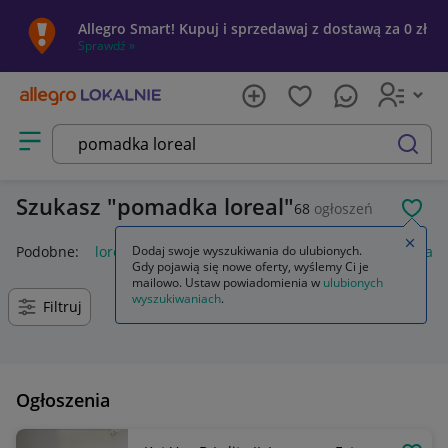
Allegro Smart! Kupuj i sprzedawaj z dostawą za 0 zł
Sprawdź »
Otwórz menu z kategoriami
szukaj
Szukasz
pomadka loreal
68
ogłoszeń
POL
Zamkn
Podobne:
loreal color riche pomadka
Dodaj swoje wyszukiwania do ulubionych.
loreal infallible pomad
Gdy pojawią się nowe oferty, wyślemy Ci je
mailowo. Ustaw powiadomienia w
ulubionych
wyszukiwaniach
.
Filtruj
Ogłoszenia