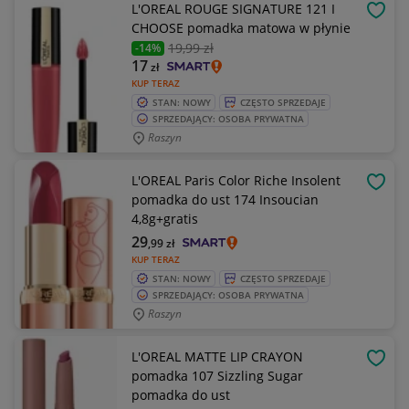
L'OREAL ROUGE SIGNATURE 121 I
OBSE
CHOOSE pomadka matowa w płynie
19
,99 zł
-14%
17
zł
KUP TERAZ
STAN: NOWY
CZĘSTO SPRZEDAJE
SPRZEDAJĄCY: OSOBA PRYWATNA
Raszyn
L'OREAL Paris Color Riche Insolent
OBSE
pomadka do ust 174 Insoucian
4,8g+gratis
29
,99
zł
KUP TERAZ
STAN: NOWY
CZĘSTO SPRZEDAJE
SPRZEDAJĄCY: OSOBA PRYWATNA
Raszyn
L'OREAL MATTE LIP CRAYON
OBSE
pomadka 107 Sizzling Sugar
pomadka do ust