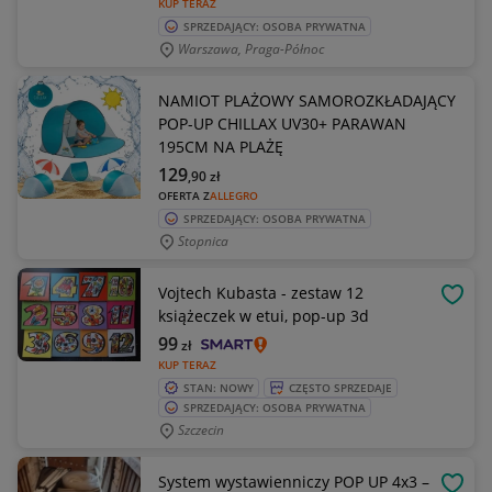
KUP TERAZ
SPRZEDAJĄCY: OSOBA PRYWATNA
Warszawa, Praga-Północ
NAMIOT PLAŻOWY SAMOROZKŁADAJĄCY
POP-UP CHILLAX UV30+ PARAWAN
195CM NA PLAŻĘ
129
,90
zł
OFERTA Z
ALLEGRO
SPRZEDAJĄCY: OSOBA PRYWATNA
Stopnica
Vojtech Kubasta - zestaw 12
OBSE
książeczek w etui, pop-up 3d
99
zł
KUP TERAZ
STAN: NOWY
CZĘSTO SPRZEDAJE
SPRZEDAJĄCY: OSOBA PRYWATNA
Szczecin
System wystawienniczy POP UP 4x3 –