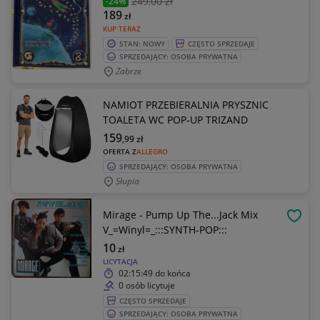
249
,00 zł
-24%
189
zł
KUP TERAZ
STAN: NOWY
CZĘSTO SPRZEDAJE
SPRZEDAJĄCY: OSOBA PRYWATNA
Zabrze
NAMIOT PRZEBIERALNIA PRYSZNIC
TOALETA WC POP-UP TRIZAND
159
,99
zł
OFERTA Z
ALLEGRO
SPRZEDAJĄCY: OSOBA PRYWATNA
Słupia
Mirage - Pump Up The...Jack Mix
OBSE
V_=Winyl=_:::SYNTH-POP:::
10
zł
LICYTACJA
02:15:49
do końca
0 osób licytuje
CZĘSTO SPRZEDAJE
SPRZEDAJĄCY: OSOBA PRYWATNA