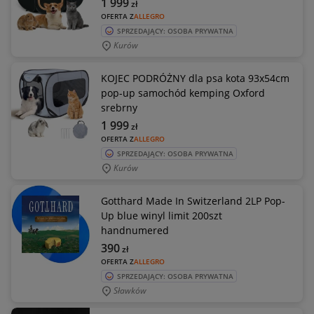
1 999
zł
OFERTA Z
ALLEGRO
SPRZEDAJĄCY: OSOBA PRYWATNA
Kurów
KOJEC PODRÓŻNY dla psa kota 93x54cm
pop-up samochód kemping Oxford
srebrny
1 999
zł
OFERTA Z
ALLEGRO
SPRZEDAJĄCY: OSOBA PRYWATNA
Kurów
Gotthard Made In Switzerland 2LP Pop-
Up blue winyl limit 200szt
handnumered
390
zł
OFERTA Z
ALLEGRO
SPRZEDAJĄCY: OSOBA PRYWATNA
Sławków