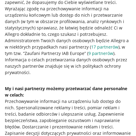
zapewnić, że dopasujemy do Ciebie wyświetlane treści.
Wyrażając zgodę na przechowywanie informacji na
urządzeniu końcowym lub dostęp do nich i przetwarzanie
danych (w tym w obszarze profilowania, analiz rynkowych i
statystycznych) sprawiasz, że łatwiej będzie odnaleźć Ci w
Allegro dokładnie to, czego szukasz i potrzebujesz.
Administratorem Twoich danych osobowych będzie Allegro a
w niektórych przypadkach nasi partnerzy (
17
partnerów
), w
tym tzw. “Zaufani Partnerzy IAB Europe” (
9
partnerów
).
Przydatne informacje
Informacja o celach przetwarzania danych osobowych przez
naszych partnerów znajduje się w ich politykach ochrony
prywatności.
Jak to działa
Napisz do nas
My i nasi partnerzy możemy przetwarzać dane personalne
w celach:
Allegro Gadane dla sprzedających
Przechowywanie informacji na urządzeniu lub dostęp do
Allegro Gadane dla kupujących
nich
.
Spersonalizowane reklamy i treści, pomiar reklam i
treści, badanie odbiorców i ulepszanie usług
.
Zapewnienie
Mapa miejscowości
bezpieczeństwa, zapobieganie oszustwom i naprawianie
błędów
.
Dostarczanie i prezentowanie reklam i treści
.
Informacje prawne
Zapisanie decyzji dotyczących prywatności oraz informowanie