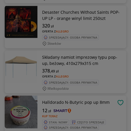
Desaster Churches Without Saints POP-
UP LP - orange winyl limit 250szt
320
zł
OFERTA Z
ALLEGRO
SPRZEDAJĄCY: OSOBA PRYWATNA
Sławków
Składany namiot imprezowy typu pop-
up, beżowy, 410x279x315 cm
378
,49
zł
OFERTA Z
ALLEGRO
SPRZEDAJĄCY: OSOBA PRYWATNA
Wielkopolskia
Halldorado N-Butyric pop up 8mm
OBSE
12
zł
KUP TERAZ
STAN: NOWY
CZĘSTO SPRZEDAJE
SPRZEDAJĄCY: OSOBA PRYWATNA