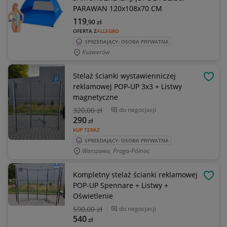
PARAWAN 120x108x70 CM
119
,90
zł
OFERTA Z
ALLEGRO
SPRZEDAJĄCY: OSOBA PRYWATNA
Ksawerów
Stelaż ścianki wystawienniczej
OBSE
reklamowej POP-UP 3x3 + Listwy
magnetyczne
320
,00 zł
do negocjacji
290
zł
KUP TERAZ
SPRZEDAJĄCY: OSOBA PRYWATNA
Warszawa, Praga-Północ
Kompletny stelaż ścianki reklamowej
OBSE
POP-UP Spennare + Listwy +
Oświetlenie
590
,00 zł
do negocjacji
540
zł