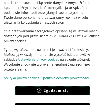
o nich
.
Dopasowanie i łączenie danych z innych źródeł
.
Regulamin
Łączenie różnych urządzeń
.
Identyfikacja urządzeń na
podstawie informacji przesyłanych automatycznie
.
Polityka plików "cookies"
Twoje dane personalne przetwarzamy również w celu
ułatwiania korzystania z naszych stron
Ustawienia plików "cookies"
Cele przetwarzania szczegółowo opisane są w ustawieniach
Udostępnianie lokalizacji
dostępnych pod przyciskiem: “ZMIENIAM ZGODY” i w Polityce
Informacje dla Aktu o Usługach Cyfrowych
plików cookies.
Zgodę wyrażasz dobrowolnie i jest ważna 12 miesięcy.
Pobierz aplikację
Możesz ją w każdym momencie wycofać lub ponowić w
zakładce
Ustawienia plików cookies
na stronie głównej.
Wycofanie zgody nie wpływa na legalność uprzedniego
przetwarzania.
polityka plików cookies
polityka ochrony prywatności
Zgadzam się