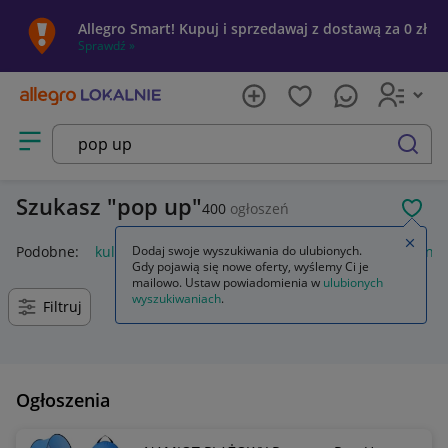
Allegro Smart! Kupuj i sprzedawaj z dostawą za 0 zł
Sprawdź »
Otwórz menu z kategoriami
szukaj
Szukasz
pop up
400
ogłoszeń
POL
Zamkn
Podobne:
kulki pop up
Dodaj swoje wyszukiwania do ulubionych.
książka pop up
namiot pop up
nam
Gdy pojawią się nowe oferty, wyślemy Ci je
mailowo. Ustaw powiadomienia w
ulubionych
wyszukiwaniach
.
Filtruj
Ogłoszenia