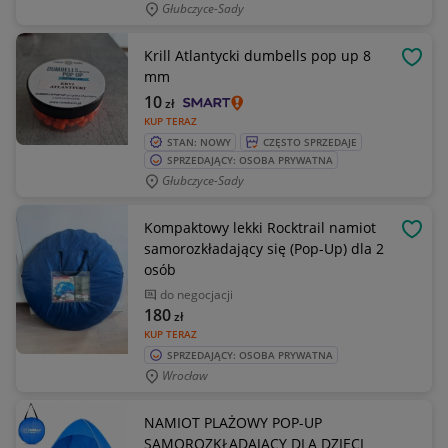
Głubczyce-Sady
Krill Atlantycki dumbells pop up 8
OBSE
mm
10
zł
KUP TERAZ
STAN: NOWY
CZĘSTO SPRZEDAJE
SPRZEDAJĄCY: OSOBA PRYWATNA
Głubczyce-Sady
Kompaktowy lekki Rocktrail namiot
OBSE
samorozkładający się (Pop-Up) dla 2
osób
do negocjacji
180
zł
KUP TERAZ
SPRZEDAJĄCY: OSOBA PRYWATNA
Wrocław
NAMIOT PLAŻOWY POP-UP
SAMOROZKŁADAJĄCY DLA DZIECI