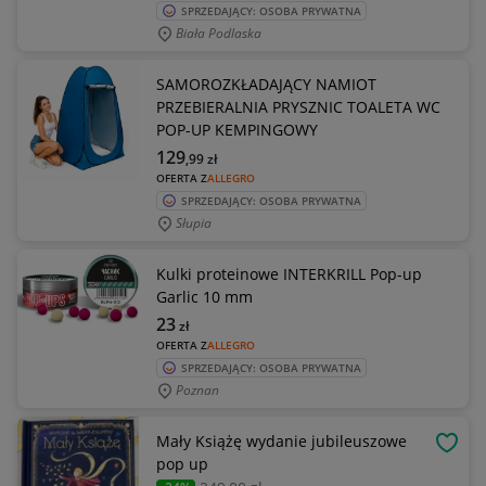
SPRZEDAJĄCY: OSOBA PRYWATNA
Biała Podlaska
SAMOROZKŁADAJĄCY NAMIOT
PRZEBIERALNIA PRYSZNIC TOALETA WC
POP-UP KEMPINGOWY
129
,99
zł
OFERTA Z
ALLEGRO
SPRZEDAJĄCY: OSOBA PRYWATNA
Słupia
Kulki proteinowe INTERKRILL Pop-up
Garlic 10 mm
23
zł
OFERTA Z
ALLEGRO
SPRZEDAJĄCY: OSOBA PRYWATNA
Poznan
Mały Książę wydanie jubileuszowe
OBSE
pop up