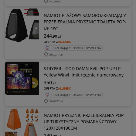
Poznan
NAMIOT PLAŻOWY SAMOROZKŁADAJĄCY
PRZEBIERALNIA PRYSZNIC TOALETA POP-
UP 4W1
244
,90
zł
OFERTA Z
ALLEGRO
SPRZEDAJĄCY: OSOBA PRYWATNA
Stopnica
STRYPER - GOD DAMN EVIL POP-UP LP -
Yellow Winyl limit ręcznie numerowany
350
zł
OFERTA Z
ALLEGRO
SPRZEDAJĄCY: OSOBA PRYWATNA
Sławków
NAMIOT PRYSZNIC PRZEBIERALNIA POP-
UP TURYSTYCZNY POMARAŃCZOWY
120X120X190CM
149