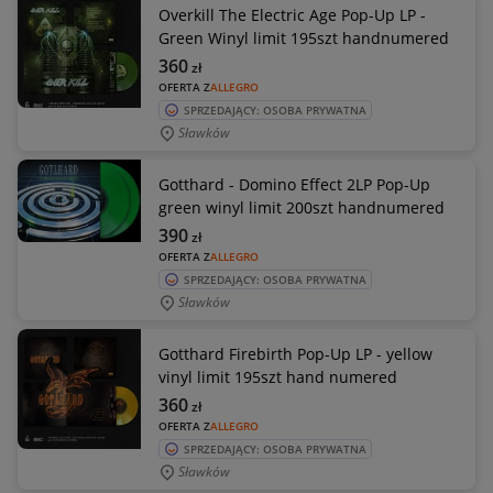
Overkill The Electric Age Pop-Up LP -
Green Winyl limit 195szt handnumered
360
zł
OFERTA Z
ALLEGRO
SPRZEDAJĄCY: OSOBA PRYWATNA
Sławków
Gotthard - Domino Effect 2LP Pop-Up
green winyl limit 200szt handnumered
390
zł
OFERTA Z
ALLEGRO
SPRZEDAJĄCY: OSOBA PRYWATNA
Sławków
Gotthard Firebirth Pop-Up LP - yellow
vinyl limit 195szt hand numered
360
zł
OFERTA Z
ALLEGRO
SPRZEDAJĄCY: OSOBA PRYWATNA
Sławków