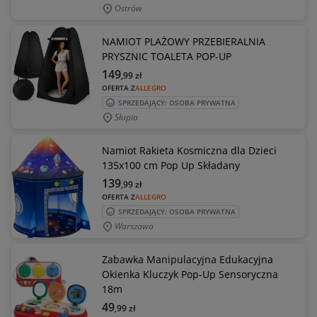
Ostrów
NAMIOT PLAŻOWY PRZEBIERALNIA
PRYSZNIC TOALETA POP-UP
149
,99
zł
OFERTA Z
ALLEGRO
SPRZEDAJĄCY: OSOBA PRYWATNA
Słupia
Namiot Rakieta Kosmiczna dla Dzieci
135x100 cm Pop Up Składany
139
,99
zł
OFERTA Z
ALLEGRO
SPRZEDAJĄCY: OSOBA PRYWATNA
Warszawa
Zabawka Manipulacyjna Edukacyjna
Okienka Kluczyk Pop-Up Sensoryczna
18m
49
,99
zł