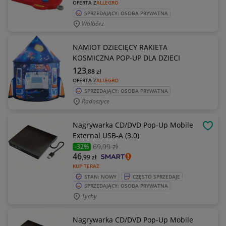
OFERTA Z
ALLEGRO
SPRZEDAJĄCY: OSOBA PRYWATNA
Wolbórz
NAMIOT DZIECIĘCY RAKIETA
KOSMICZNA POP-UP DLA DZIECI
123
,88
zł
OFERTA Z
ALLEGRO
SPRZEDAJĄCY: OSOBA PRYWATNA
Radoszyce
Nagrywarka CD/DVD Pop-Up Mobile
OBSE
External USB-A (3.0)
69
,99 zł
-32%
46
,99
zł
KUP TERAZ
STAN: NOWY
CZĘSTO SPRZEDAJE
SPRZEDAJĄCY: OSOBA PRYWATNA
Tychy
Nagrywarka CD/DVD Pop-Up Mobile