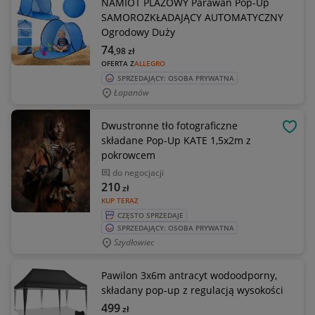
NAMIOT PLAŻOWY Parawan Pop-Up
SAMOROZKŁADAJĄCY AUTOMATYCZNY
Ogrodowy Duży
74
,98
zł
OFERTA Z
ALLEGRO
SPRZEDAJĄCY: OSOBA PRYWATNA
Łapanów
Dwustronne tło fotograficzne
OBSE
składane Pop-Up KATE 1,5x2m z
pokrowcem
do negocjacji
210
zł
KUP TERAZ
CZĘSTO SPRZEDAJE
SPRZEDAJĄCY: OSOBA PRYWATNA
Szydłowiec
Pawilon 3x6m antracyt wodoodporny,
składany pop-up z regulacją wysokości
499
zł