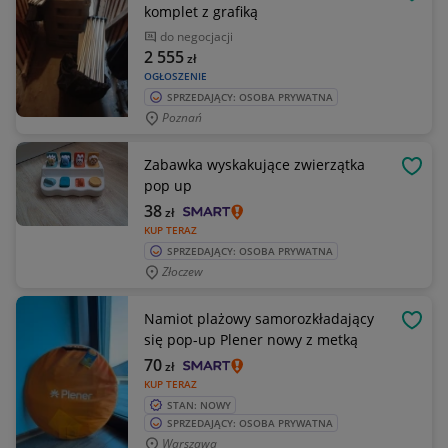
OBSE
komplet z grafiką
do negocjacji
2 555
zł
OGŁOSZENIE
SPRZEDAJĄCY: OSOBA PRYWATNA
Poznań
Zabawka wyskakujące zwierzątka
OBSE
pop up
38
zł
KUP TERAZ
SPRZEDAJĄCY: OSOBA PRYWATNA
Złoczew
Namiot plażowy samorozkładający
OBSE
się pop-up Plener nowy z metką
70
zł
KUP TERAZ
STAN: NOWY
SPRZEDAJĄCY: OSOBA PRYWATNA
Warszawa