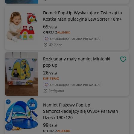
Domek Pop-Up Wyskakujące Zwierzątka
Kostka Manipulacyjna Lew Sorter 18m+
69
,98
zł
OFERTA Z
ALLEGRO
SPRZEDAJĄCY: OSOBA PRYWATNA
Wolbórz
Rozkładany mały namiot Minionki
OBSE
pop up
26
,99
zł
KUP TERAZ
SPRZEDAJĄCY: OSOBA PRYWATNA
Radzymin
Namiot Plażowy Pop Up
Samorozkładający się UV30+ Parawan
Dzieci 190x120
99
,98
zł
OFERTA Z
ALLEGRO