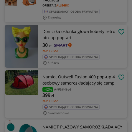
,90
zł
OFERTA Z
ALLEGRO
SPRZEDAJĄCY: OSOBA PRYWATNA
Stopnica
Doniczka osłonka głowa kobiety retro
OBSE
pin-up pop-art
30
zł
KUP TERAZ
SPRZEDAJĄCY: OSOBA PRYWATNA
Lubsko
Namiot Outwell Fusion 400 pop-up 4
OBSE
osobowy samorozkładający się camp
699
,00 zł
-42%
399
zł
KUP TERAZ
SPRZEDAJĄCY: OSOBA PRYWATNA
Święciechowa
NAMIOT PLAŻOWY SAMOROZKŁADAJĄCY