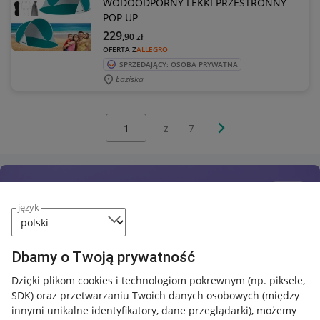
WODOODPORNY LEKKI PRZESTRONNY
POP UP
229
,90
zł
OFERTA Z
ALLEGRO
SPRZEDAJĄCY: OSOBA PRYWATNA
Łaziska
Wybierz stronę:
Następna strona
z
7
język
Dbamy o Twoją prywatność
Dzięki plikom cookies i technologiom pokrewnym
(np. piksele,
SDK)
oraz przetwarzaniu Twoich danych osobowych
(między
innymi unikalne identyfikatory, dane przeglądarki)
, możemy