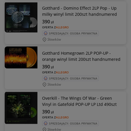
Gotthard - Domino Effect 2LP Pop - Up
milky winyl limit 200szt handnumered
390
zł
OFERTA Z
ALLEGRO
SPRZEDAJĄCY: OSOBA PRYWATNA
Sławków
Gotthard Homegrown 2LP POP-UP -
orange winyl limit 200szt handnumered
390
zł
OFERTA Z
ALLEGRO
SPRZEDAJĄCY: OSOBA PRYWATNA
Sławków
Overkill - The Wings Of War - Green
Vinyl in Gatefold POP-UP LP Ltd 490szt
390
zł
OFERTA Z
ALLEGRO
SPRZEDAJĄCY: OSOBA PRYWATNA
Sławków