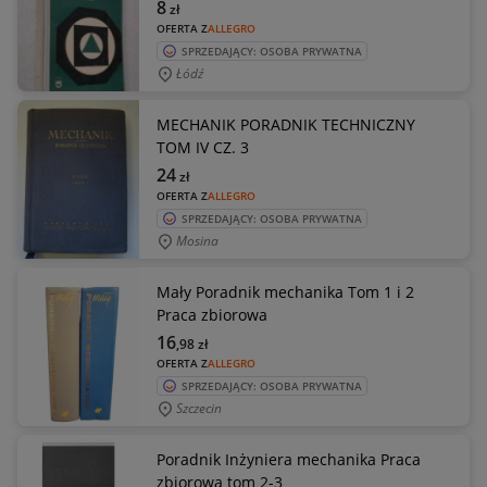
8
zł
OFERTA Z
ALLEGRO
SPRZEDAJĄCY: OSOBA PRYWATNA
Łódź
MECHANIK PORADNIK TECHNICZNY
TOM IV CZ. 3
24
zł
OFERTA Z
ALLEGRO
SPRZEDAJĄCY: OSOBA PRYWATNA
Mosina
Mały Poradnik mechanika Tom 1 i 2
Praca zbiorowa
16
,98
zł
OFERTA Z
ALLEGRO
SPRZEDAJĄCY: OSOBA PRYWATNA
Szczecin
Poradnik Inżyniera mechanika Praca
zbiorowa tom 2-3