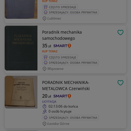
KUP TERAZ
CZĘSTO SPRZEDAJE
SPRZEDAJĄCY: OSOBA PRYWATNA
Lubliniec
Poradnik mechanika
OBSE
samochodowego
35
zł
KUP TERAZ
CZĘSTO SPRZEDAJE
SPRZEDAJĄCY: OSOBA PRYWATNA
Wiązowna
PORADNIK MECHANIKA-
OBSE
METALOWCA Czerwiński
20
zł
LICYTACJA
02:13:06
do końca
0 osób licytuje
SPRZEDAJĄCY: OSOBA PRYWATNA
Łaziska Górne