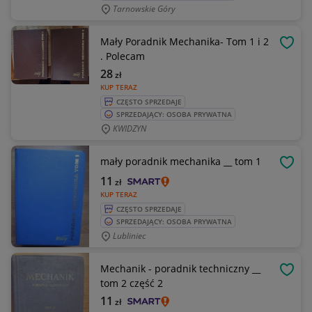
Tarnowskie Góry
Mały Poradnik Mechanika- Tom 1 i 2
OBSE
. Polecam
28
zł
KUP TERAZ
CZĘSTO SPRZEDAJE
SPRZEDAJĄCY: OSOBA PRYWATNA
KWIDZYN
mały poradnik mechanika __ tom 1
OBSE
11
zł
KUP TERAZ
CZĘSTO SPRZEDAJE
SPRZEDAJĄCY: OSOBA PRYWATNA
Lubliniec
Mechanik - poradnik techniczny __
OBSE
tom 2 część 2
11
zł