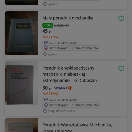
Zgierz
Mały poradnik mechanika
OBSE
50
,00 zł
-10%
45
zł
KUP TERAZ
CZĘSTO SPRZEDAJE
SPRZEDAJĄCY: OSOBA PRYWATNA
Zgierz
Poradnik encyklopedyczny
OBSE
mechaniki niebieskiej i
astrodynamiki - G Duboszin
30
zł
KUP TERAZ
CZĘSTO SPRZEDAJE
SPRZEDAJĄCY: OSOBA PRYWATNA
Kąty Wrocławskie
Poradnik Warsztatowca Mechanika,
Praca zbiorowa