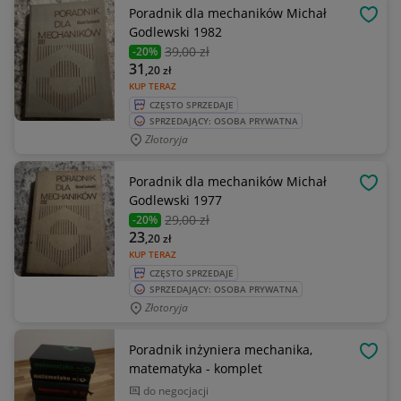
Poradnik dla mechaników Michał
OBSE
Godlewski 1982
39
,00 zł
-20%
31
,20
zł
KUP TERAZ
CZĘSTO SPRZEDAJE
SPRZEDAJĄCY: OSOBA PRYWATNA
Złotoryja
Poradnik dla mechaników Michał
OBSE
Godlewski 1977
29
,00 zł
-20%
23
,20
zł
KUP TERAZ
CZĘSTO SPRZEDAJE
SPRZEDAJĄCY: OSOBA PRYWATNA
Złotoryja
Poradnik inżyniera mechanika,
OBSE
matematyka - komplet
do negocjacji