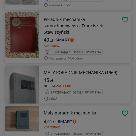
Piława Górna
Poradnik mechanika
OBSE
samochodowego - Franciszek
Stawiszyński
40
zł
KUP TERAZ
SPRZEDAJĄCY: OSOBA PRYWATNA
Warszawa, Mokotów
MALY PORADNIK MECHANIKA (1969)
15
zł
OFERTA Z
ALLEGRO
SPRZEDAJĄCY: OSOBA PRYWATNA
Łódź
Mały poradnik mechanika
OBSE
4
,90
zł
KUP TERAZ
SPRZEDAJĄCY: OSOBA PRYWATNA