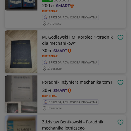
200
zł
KUP TERAZ
SPRZEDAJĄCY: OSOBA PRYWATNA
Katowice
M. Godlewski i M. Korolec "Poradnik
OBSE
dla mechaników"
30
zł
KUP TERAZ
SPRZEDAJĄCY: OSOBA PRYWATNA
Brzeszcze
Poradnik inżyniera mechanika tom I
OBSE
30
zł
KUP TERAZ
SPRZEDAJĄCY: OSOBA PRYWATNA
Brzeszcze
Zdzisław Bentkowski - Poradnik
OBSE
mechanika lotniczego