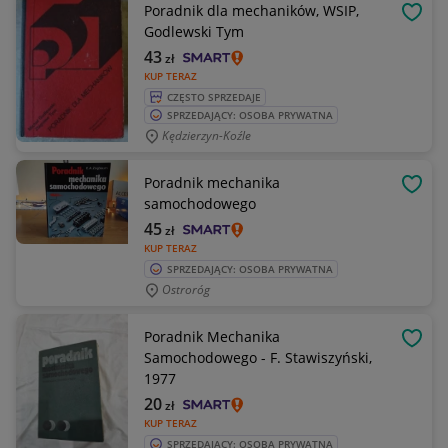
Poradnik dla mechaników, WSIP,
OBSE
Godlewski Tym
43
zł
KUP TERAZ
CZĘSTO SPRZEDAJE
SPRZEDAJĄCY: OSOBA PRYWATNA
Kędzierzyn-Koźle
Poradnik mechanika
OBSE
samochodowego
45
zł
KUP TERAZ
SPRZEDAJĄCY: OSOBA PRYWATNA
Ostroróg
Poradnik Mechanika
OBSE
Samochodowego - F. Stawiszyński,
1977
20
zł
KUP TERAZ
SPRZEDAJĄCY: OSOBA PRYWATNA