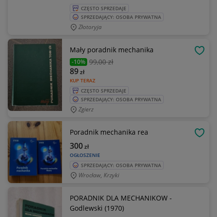
CZĘSTO SPRZEDAJE
SPRZEDAJĄCY: OSOBA PRYWATNA
Złotoryja
Mały poradnik mechanika
OBSE
99
,00 zł
-10%
89
zł
KUP TERAZ
CZĘSTO SPRZEDAJE
SPRZEDAJĄCY: OSOBA PRYWATNA
Zgierz
Poradnik mechanika rea
OBSE
300
zł
OGŁOSZENIE
SPRZEDAJĄCY: OSOBA PRYWATNA
Wrocław, Krzyki
PORADNIK DLA MECHANIKOW -
Godlewski (1970)