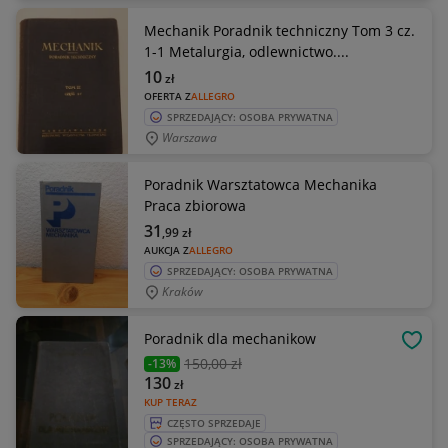
Mechanik Poradnik techniczny Tom 3 cz.
1-1 Metalurgia, odlewnictwo....
10
zł
OFERTA Z
ALLEGRO
SPRZEDAJĄCY: OSOBA PRYWATNA
Warszawa
Poradnik Warsztatowca Mechanika
Praca zbiorowa
31
,99
zł
AUKCJA Z
ALLEGRO
SPRZEDAJĄCY: OSOBA PRYWATNA
Kraków
Poradnik dla mechanikow
OBSE
150
,00 zł
-13%
130
zł
KUP TERAZ
CZĘSTO SPRZEDAJE
SPRZEDAJĄCY: OSOBA PRYWATNA