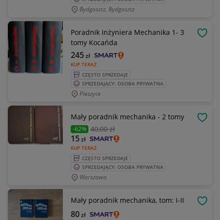
Bydgoszcz, Bydgoszcz
Poradnik Inżyniera Mechanika 1- 3
OBSE
tomy Kocańda
245
zł
KUP TERAZ
CZĘSTO SPRZEDAJE
SPRZEDAJĄCY: OSOBA PRYWATNA
Pieszyce
Mały poradnik mechanika - 2 tomy
OBSE
40
,00 zł
-62%
15
zł
KUP TERAZ
CZĘSTO SPRZEDAJE
SPRZEDAJĄCY: OSOBA PRYWATNA
Warszawa
Mały poradnik mechanika, tom: I-II
OBSE
80
zł