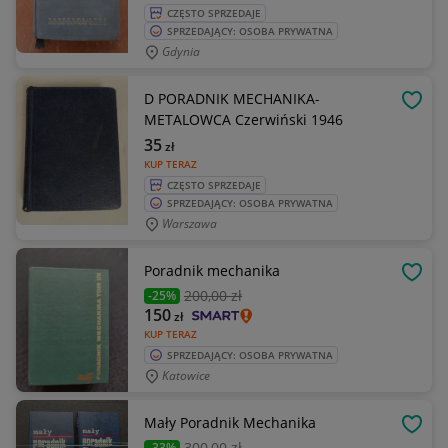
CZĘSTO SPRZEDAJE
SPRZEDAJĄCY: OSOBA PRYWATNA
Gdynia
D PORADNIK MECHANIKA-
OBSE
METALOWCA Czerwiński 1946
35
zł
KUP TERAZ
CZĘSTO SPRZEDAJE
SPRZEDAJĄCY: OSOBA PRYWATNA
Warszawa
Poradnik mechanika
OBSE
200
,00 zł
-25%
150
zł
KUP TERAZ
SPRZEDAJĄCY: OSOBA PRYWATNA
Katowice
Mały Poradnik Mechanika
OBSE
300
,00 zł
-33%