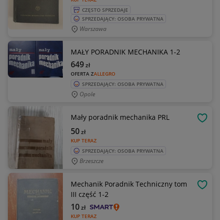
CZĘSTO SPRZEDAJE
SPRZEDAJĄCY: OSOBA PRYWATNA
Warszawa
MAŁY PORADNIK MECHANIKA 1-2
649
zł
OFERTA Z
ALLEGRO
SPRZEDAJĄCY: OSOBA PRYWATNA
Opole
Mały poradnik mechanika PRL
OBSE
50
zł
KUP TERAZ
SPRZEDAJĄCY: OSOBA PRYWATNA
Brzeszcze
Mechanik Poradnik Techniczny tom
OBSE
III część 1-2
10
zł
KUP TERAZ