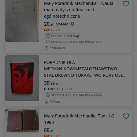
Mały Poradnik Mechanika – Nauki
OBSE
matematyczno-fizyczne i
ogólnotechniczne
20
zł
KUP TERAZ
CZĘSTO SPRZEDAJE
SPRZEDAJĄCY: OSOBA PRYWATNA
Pabianice
PORADNIK DLA
MECHANIKÓW/METALOZNAWSTWO
STAL DREWNO TOKARSTWO RURY OSIE
WAŁY
39
,99
zł
OFERTA Z
ALLEGRO
SPRZEDAJĄCY: OSOBA PRYWATNA
Polska
Mały Poradnik Mechanika Tom 1-2
OBSE
1988
80
zł
KUP TERAZ