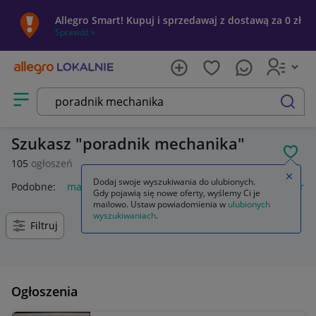
Allegro Smart! Kupuj i sprzedawaj z dostawą za 0 zł
Sprawdź »
Otwórz menu z kategoriami
szukaj
Szukasz
poradnik mechanika
POL
105
ogłoszeń
Zamkn
Dodaj swoje wyszukiwania do ulubionych.
Podobne:
mały poradnik mechanika
poradnik mechanika rea
Gdy pojawią się nowe oferty, wyślemy Ci je
mailowo. Ustaw powiadomienia w
ulubionych
wyszukiwaniach
.
Filtruj
Ogłoszenia