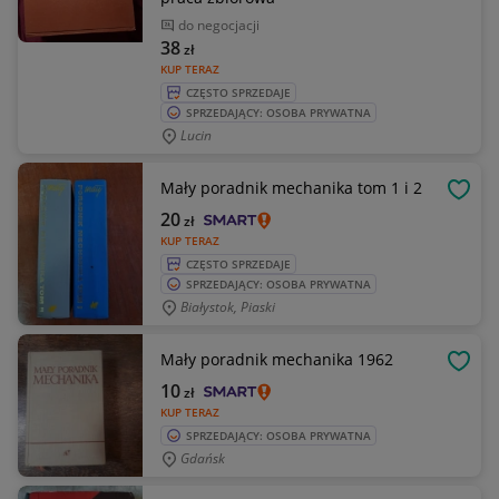
do negocjacji
38
zł
KUP TERAZ
CZĘSTO SPRZEDAJE
SPRZEDAJĄCY: OSOBA PRYWATNA
Lucin
Mały poradnik mechanika tom 1 i 2
OBSE
20
zł
KUP TERAZ
CZĘSTO SPRZEDAJE
SPRZEDAJĄCY: OSOBA PRYWATNA
Białystok, Piaski
Mały poradnik mechanika 1962
OBSE
10
zł
KUP TERAZ
SPRZEDAJĄCY: OSOBA PRYWATNA
Gdańsk