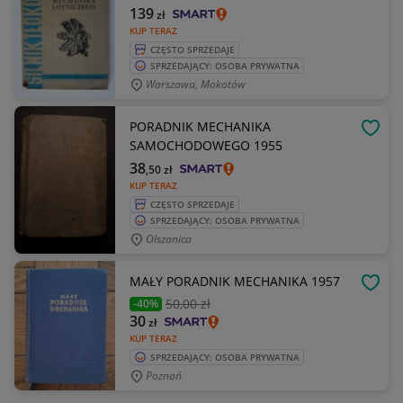
139
zł
KUP TERAZ
CZĘSTO SPRZEDAJE
SPRZEDAJĄCY: OSOBA PRYWATNA
Warszawa, Mokotów
PORADNIK MECHANIKA
OBSE
SAMOCHODOWEGO 1955
38
,50
zł
KUP TERAZ
CZĘSTO SPRZEDAJE
SPRZEDAJĄCY: OSOBA PRYWATNA
Olszanica
MAŁY PORADNIK MECHANIKA 1957
OBSE
50
,00 zł
-40%
30
zł
KUP TERAZ
SPRZEDAJĄCY: OSOBA PRYWATNA
Poznań