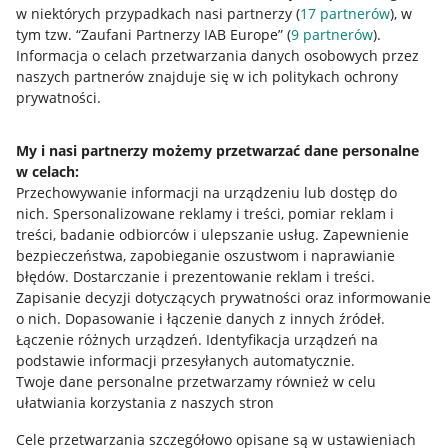
w niektórych przypadkach nasi partnerzy (
17
partnerów
), w
tym tzw. “Zaufani Partnerzy IAB Europe” (
9
partnerów
).
Przydatne informacje
Informacja o celach przetwarzania danych osobowych przez
naszych partnerów znajduje się w ich politykach ochrony
prywatności.
Jak to działa
Napisz do nas
My i nasi partnerzy możemy przetwarzać dane personalne
w celach:
Allegro Gadane dla sprzedających
Przechowywanie informacji na urządzeniu lub dostęp do
Allegro Gadane dla kupujących
nich
.
Spersonalizowane reklamy i treści, pomiar reklam i
treści, badanie odbiorców i ulepszanie usług
.
Zapewnienie
Mapa miejscowości
bezpieczeństwa, zapobieganie oszustwom i naprawianie
błędów
.
Dostarczanie i prezentowanie reklam i treści
.
Informacje prawne
Zapisanie decyzji dotyczących prywatności oraz informowanie
o nich
.
Dopasowanie i łączenie danych z innych źródeł
.
Regulamin
Łączenie różnych urządzeń
.
Identyfikacja urządzeń na
podstawie informacji przesyłanych automatycznie
.
Polityka plików "cookies"
Twoje dane personalne przetwarzamy również w celu
ułatwiania korzystania z naszych stron
Ustawienia plików "cookies"
Cele przetwarzania szczegółowo opisane są w ustawieniach
Udostępnianie lokalizacji