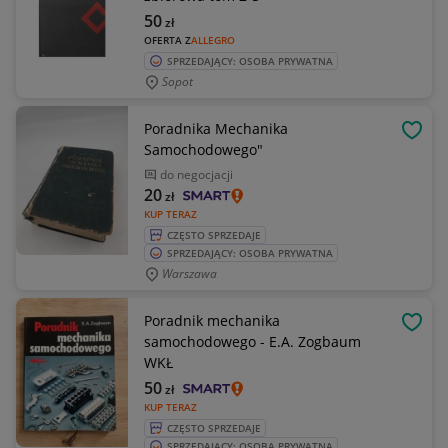
50
zł
OFERTA Z
ALLEGRO
SPRZEDAJĄCY: OSOBA PRYWATNA
Sopot
Poradnika Mechanika
OBSE
Samochodowego"
do negocjacji
20
zł
KUP TERAZ
CZĘSTO SPRZEDAJE
SPRZEDAJĄCY: OSOBA PRYWATNA
Warszawa
Poradnik mechanika
OBSE
samochodowego - E.A. Zogbaum
WKŁ
50
zł
KUP TERAZ
CZĘSTO SPRZEDAJE
SPRZEDAJĄCY: OSOBA PRYWATNA