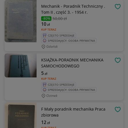
Mechanik - Poradnik Techniczny .
OBSE
Tom II , część 3. - 1954 r.
50
,00 zł
-80%
10
zł
KUP TERAZ
CZĘSTO SPRZEDAJE
SPRZEDAJĄCY: OSOBA PRYWATNA
Gdańsk
KSIĄŻKA-PORADNIK MECHANIKA
OBSE
SAMOCHODOWEGO
5
zł
KUP TERAZ
CZĘSTO SPRZEDAJE
SPRZEDAJĄCY: OSOBA PRYWATNA
Ozimek
F Mały poradnik mechanika Praca
OBSE
zbiorowa
12
zł
KUP TERAZ