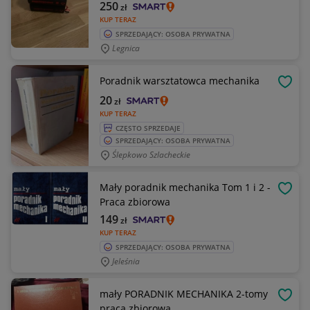
250
zł
KUP TERAZ
SPRZEDAJĄCY: OSOBA PRYWATNA
Legnica
Poradnik warsztatowca mechanika
OBSE
20
zł
KUP TERAZ
CZĘSTO SPRZEDAJE
SPRZEDAJĄCY: OSOBA PRYWATNA
Ślepkowo Szlacheckie
Mały poradnik mechanika Tom 1 i 2 -
OBSE
Praca zbiorowa
149
zł
KUP TERAZ
SPRZEDAJĄCY: OSOBA PRYWATNA
Jeleśnia
mały PORADNIK MECHANIKA 2-tomy
OBSE
praca zbiorowa