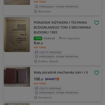
KUP TERAZ
SPRZEDAJĄCY: OSOBA PRYWATNA
Warszawa
PORADNIK INŻYNIERA I TECHNIKA
OBSE
BUDOWLANEGO TOM 3 MECHANIKA
BUDOWLI 1983
19
,99 zł
do negocjacji
-50%
9
,99
zł
KUP TERAZ
CZĘSTO SPRZEDAJE
SPRZEDAJĄCY: OSOBA PRYWATNA
Kraków, Dębniki
Mały poradnik mechanika tom I i II
OBSE
100
zł
KUP TERAZ
CZĘSTO SPRZEDAJE
SPRZEDAJĄCY: OSOBA PRYWATNA
Karczewice