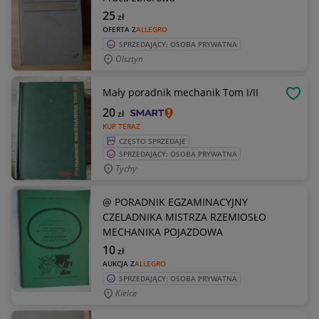
25
zł
OFERTA Z
ALLEGRO
SPRZEDAJĄCY: OSOBA PRYWATNA
Olsztyn
Mały poradnik mechanik Tom I/II
OBSE
20
zł
KUP TERAZ
CZĘSTO SPRZEDAJE
SPRZEDAJĄCY: OSOBA PRYWATNA
Tychy
@ PORADNIK EGZAMINACYJNY
CZELADNIKA MISTRZA RZEMIOSŁO
MECHANIKA POJAZDOWA
10
zł
AUKCJA Z
ALLEGRO
SPRZEDAJĄCY: OSOBA PRYWATNA
Kielce