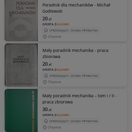
Poradnik dla mechaników - Michał
Godlewski
20
zł
OFERTA Z
ALLEGRO
SPRZEDAJĄCY: OSOBA PRYWATNA
Chojnice
Mały poradnik mechanika - praca
zbiorowa
20
zł
OFERTA Z
ALLEGRO
SPRZEDAJĄCY: OSOBA PRYWATNA
Chojnice
Mały poradnik mechanika – tom I / II -
praca zbiorowa
30
zł
OFERTA Z
ALLEGRO
SPRZEDAJĄCY: OSOBA PRYWATNA
Chojnice