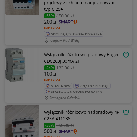
prądowy z członem nadprądowym
typ C 25A
450
,00 zł
-55%
200
zł
KUP TERAZ
SPRZEDAJĄCY: OSOBA PRYWATNA
Józefów Nad Wisłą
Wyłącznik różnicowo-prądowy Hager
OBSE
CDC263J 30mA 2P
132
,00 zł
-24%
100
zł
KUP TERAZ
STAN: NOWY
CZĘSTO SPRZEDAJE
SPRZEDAJĄCY: OSOBA PRYWATNA
Starogard Gdański
Wyłącznik różnicowo nadprądowy 4P
OBSE
C25A 411236
750
,00 zł
-33%
500
zł