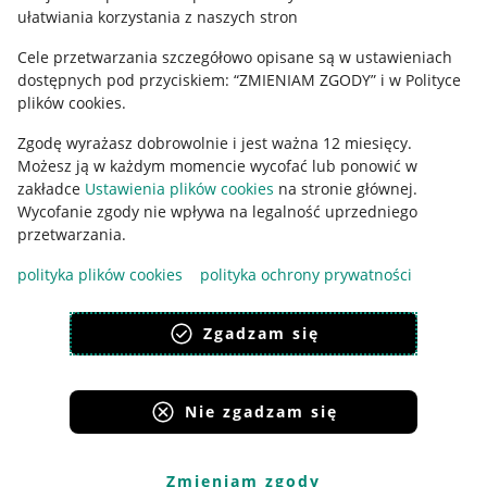
ułatwiania korzystania z naszych stron
Ustawienia plików "cookies"
Cele przetwarzania szczegółowo opisane są w ustawieniach
Udostępnianie lokalizacji
dostępnych pod przyciskiem: “ZMIENIAM ZGODY” i w Polityce
Informacje dla Aktu o Usługach Cyfrowych
plików cookies.
Zgodę wyrażasz dobrowolnie i jest ważna 12 miesięcy.
Pobierz aplikację
Możesz ją w każdym momencie wycofać lub ponowić w
zakładce
Ustawienia plików cookies
na stronie głównej.
Wycofanie zgody nie wpływa na legalność uprzedniego
przetwarzania.
polityka plików cookies
polityka ochrony prywatności
Zgadzam się
Nie zgadzam się
Korzystanie z serwisu oznacza akceptację
regulaminu
.
Zmieniam zgody