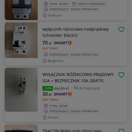
STAN: NOWY
CZĘSTO SPRZEDAJE
SPRZEDAJĄCY: OSOBA PRYWATNA
Grębocin
wyłącznik różnicowo-nadprądowy
OBSE
Schneider Electric
70
zł
KUP TERAZ
SPRZEDAJĄCY: OSOBA PRYWATNA
Bydgoszcz
WYŁĄCZNIK RÓŻNICOWO-PRĄDOWY
OBSE
32A + BEZPIECZNIK 10A GRATIS
46
,00 zł
do negocjacji
-34%
30
zł
KUP TERAZ
STAN: NOWY
SPRZEDAJĄCY: OSOBA PRYWATNA
Suszno
TRACON Wyłącznik różnicowo-