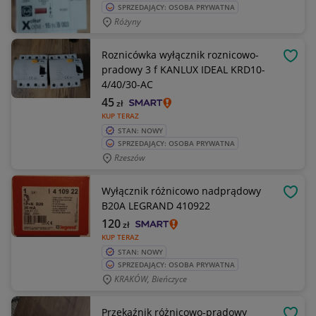
SPRZEDAJĄCY: OSOBA PRYWATNA
Różyny
Roznicówka wyłącznik roznicowo-
OBSE
pradowy 3 f KANLUX IDEAL KRD10-
4/40/30-AC
45
zł
KUP TERAZ
STAN: NOWY
SPRZEDAJĄCY: OSOBA PRYWATNA
Rzeszów
Wyłącznik różnicowo nadprądowy
OBSE
B20A LEGRAND 410922
120
zł
KUP TERAZ
STAN: NOWY
SPRZEDAJĄCY: OSOBA PRYWATNA
KRAKÓW, Bieńczyce
Przekaźnik różnicowo-prądowy