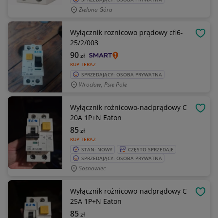
Zielona Góra
Wyłącznik roznicowo prądowy cfi6-
OBSE
25/2/003
90
zł
KUP TERAZ
SPRZEDAJĄCY: OSOBA PRYWATNA
Wrocław, Psie Pole
Wyłącznik rożnicowo-nadprądowy C
OBSE
20A 1P+N Eaton
85
zł
KUP TERAZ
STAN: NOWY
CZĘSTO SPRZEDAJE
SPRZEDAJĄCY: OSOBA PRYWATNA
Sosnowiec
Wyłącznik rożnicowo-nadprądowy C
OBSE
25A 1P+N Eaton
85
zł