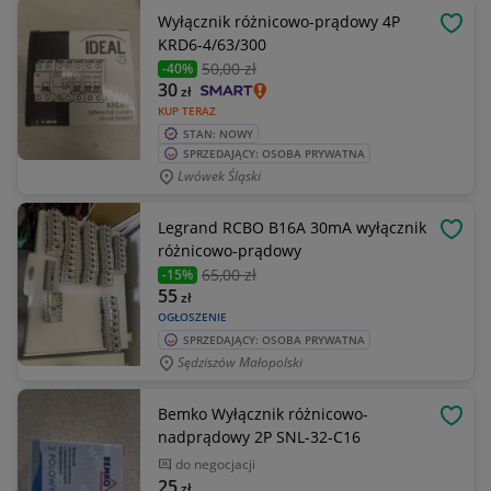
Wyłącznik różnicowo-prądowy 4P
OBSE
KRD6-4/63/300
50
,00 zł
-40%
30
zł
KUP TERAZ
STAN: NOWY
SPRZEDAJĄCY: OSOBA PRYWATNA
Lwówek Śląski
Legrand RCBO B16A 30mA wyłącznik
OBSE
różnicowo-prądowy
65
,00 zł
-15%
55
zł
OGŁOSZENIE
SPRZEDAJĄCY: OSOBA PRYWATNA
Sędziszów Małopolski
Bemko Wyłącznik różnicowo-
OBSE
nadprądowy 2P SNL-32-C16
do negocjacji
25
zł