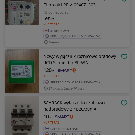
OBSE
Etibreak LRE-A 004671603
do negocjacji
595
zł
KUP TERAZ
STAN: NOWY
SPRZEDAJĄCY: OSOBA PRYWATNA
Bojano
Nowy Wyłącznik różnicowo prądowy
OBSE
RCD Schneider 3F 63A
120
zł
KUP TERAZ
SPRZEDAJĄCY: OSOBA PRYWATNA
Skawina, Stare Miasto
SCHRACK wyłącznik różnicowo-
OBSE
nadprądowy 2P B20/30mA
10
zł
KUP TERAZ
CZĘSTO SPRZEDAJE
SPRZEDAJĄCY: OSOBA PRYWATNA