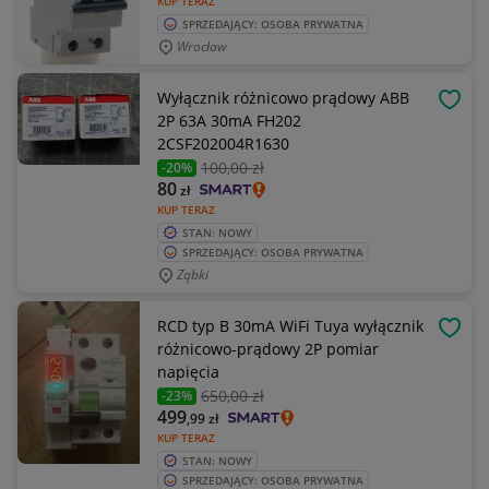
KUP TERAZ
SPRZEDAJĄCY: OSOBA PRYWATNA
Wrocław
Wyłącznik różnicowo prądowy ABB
OBSE
2P 63A 30mA FH202
2CSF202004R1630
100
,00 zł
-20%
80
zł
KUP TERAZ
STAN: NOWY
SPRZEDAJĄCY: OSOBA PRYWATNA
Ząbki
RCD typ B 30mA WiFi Tuya wyłącznik
OBSE
różnicowo-prądowy 2P pomiar
napięcia
650
,00 zł
-23%
499
,99
zł
KUP TERAZ
STAN: NOWY
SPRZEDAJĄCY: OSOBA PRYWATNA