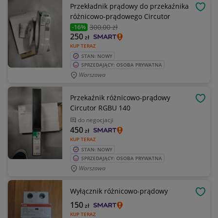
Przekładnik prądowy do przekaźnika
OBSE
różnicowo-prądowego Circutor
300
,00 zł
-16%
250
zł
KUP TERAZ
STAN: NOWY
SPRZEDAJĄCY: OSOBA PRYWATNA
Warszawa
Przekaźnik różnicowo-prądowy
OBSE
Circutor RGBU 140
do negocjacji
450
zł
KUP TERAZ
STAN: NOWY
SPRZEDAJĄCY: OSOBA PRYWATNA
Warszawa
Wyłącznik różnicowo-prądowy
OBSE
150
zł
KUP TERAZ