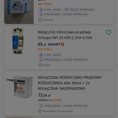
KUP TERAZ
STAN: NOWY
CZĘSTO SPRZEDAJE
SPRZEDAJĄCY: OSOBA PRYWATNA
Otwock
Wyłącznik różnicowo-prądowy
OBSE
Schupa NFI 25.030.2 25A 0.03A
65
zł
KUP TERAZ
STAN: NOWY
SPRZEDAJĄCY: OSOBA PRYWATNA
Kielce
WYŁĄCZNIK RÓŻNICOWO-PRĄDOWY
RÓŻNICÓWKA 40A 30mA + 2x
WYŁĄCZNIK NADPRĄDOWY
73
,98
zł
OFERTA Z
ALLEGRO
SPRZEDAJĄCY: OSOBA PRYWATNA
Kowalewo Pomorskie