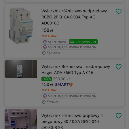
Wyłącznik różnicowo-nadprądowy
OBSE
RCBO 2P B16A 0,03A Typ AC
ADC916D
150
zł
KUP TERAZ
STAN: NOWY
DOSTAWA 0 ZŁ
SPRZEDAJĄCY: OSOBA PRYWATNA
Kębłowo
Wyłącznik Różnicowo - nadprądowy
OBSE
Hager ADA 566D Typ A C16
250
,00 zł
-40%
150
zł
KUP TERAZ
SPRZEDAJĄCY: OSOBA PRYWATNA
Kartuzy
Wyłącznik różnicowo-prądowy 4-
OBSE
biegunowy 40 / 0,3A DFS4 040-
4/0,30-B SK