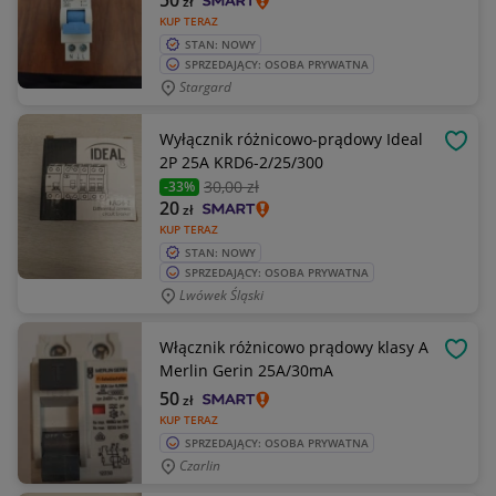
50
zł
KUP TERAZ
STAN: NOWY
SPRZEDAJĄCY: OSOBA PRYWATNA
Stargard
Wyłącznik różnicowo-prądowy Ideal
OBSE
2P 25A KRD6-2/25/300
30
,00 zł
-33%
20
zł
KUP TERAZ
STAN: NOWY
SPRZEDAJĄCY: OSOBA PRYWATNA
Lwówek Śląski
Włącznik różnicowo prądowy klasy A
OBSE
Merlin Gerin 25A/30mA
50
zł
KUP TERAZ
SPRZEDAJĄCY: OSOBA PRYWATNA
Czarlin