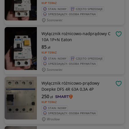
KUP TERAZ
STAN: NOWY
CZĘSTO SPRZEDAJE
SPRZEDAJĄCY: OSOBA PRYWATNA
Sosnowiec
Wyłącznik rożnicowo-nadprądowy C
OBSE
10A 1P+N Eaton
85
zł
KUP TERAZ
STAN: NOWY
CZĘSTO SPRZEDAJE
SPRZEDAJĄCY: OSOBA PRYWATNA
Sosnowiec
Wyłącznik różnicowo-prądowy
OBSE
Doepke DFS 4R 63A 0,3A 4P
250
zł
KUP TERAZ
STAN: NOWY
SPRZEDAJĄCY: OSOBA PRYWATNA
Wrocław