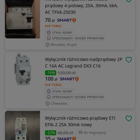
OBSE
prądowy 4-polowy, 25A, 30mA, 6kA,
AC TFV4-25030
70
zł
KUP TERAZ
STAN: NOWY
SPRZEDAJĄCY: OSOBA PRYWATNA
Wrocław, Krzyki
Wyłącznik różnicowo-nadprądowy 2P
OBSE
C 16A AC Legrand DX3 C16
120
,00 zł
-16%
100
zł
KUP TERAZ
STAN: NOWY
SPRZEDAJĄCY: OSOBA PRYWATNA
Chlewiska
Wyłącznik różnicowo-prądowy ETI
OBSE
EFI6-2 25A 30mA nowy
45
,00 zł
do negocjacji
-22%
35
zł