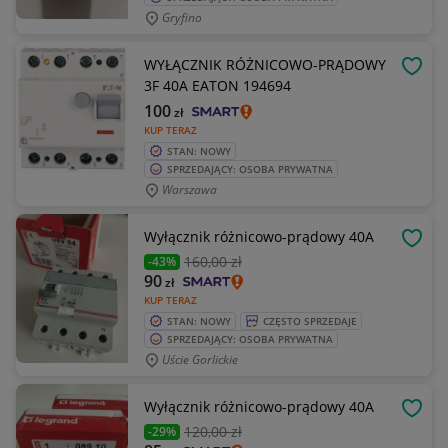
Gryfino
WYŁĄCZNIK RÓŻNICOWO-PRĄDOWY
OBSE
3F 40A EATON 194694
100
zł
KUP TERAZ
STAN: NOWY
SPRZEDAJĄCY: OSOBA PRYWATNA
Warszawa
Wyłącznik różnicowo-prądowy 40A
OBSE
160
,00 zł
-43%
90
zł
KUP TERAZ
STAN: NOWY
CZĘSTO SPRZEDAJE
SPRZEDAJĄCY: OSOBA PRYWATNA
Uście Gorlickie
Wyłącznik różnicowo-prądowy 40A
OBSE
120
,00 zł
-29%