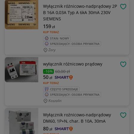
Wyłącznik różnicowo-nadprądowy 2P
OBSE
B 16A 0,03A Typ A 6kA 30mA 230V
SIEMENS
159
zł
KUP TERAZ
STAN: NOWY
SPRZEDAJĄCY: OSOBA PRYWATNA
Żary
wyłącznik różnicowo prądowy
OBSE
60
,00 zł
-16%
50
zł
KUP TERAZ
CZĘSTO SPRZEDAJE
SPRZEDAJĄCY: OSOBA PRYWATNA
Koszalin
Wyłącznik rożnicowo-nadprądowy
OBSE
DM60, 1P+N, char. B 10A, 30mA
80
zł