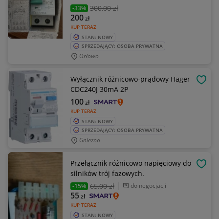
300
,00 zł
-33%
200
zł
KUP TERAZ
STAN: NOWY
SPRZEDAJĄCY: OSOBA PRYWATNA
Orłowo
Wyłącznik różnicowo-prądowy Hager
OBSE
CDC240J 30mA 2P
100
zł
KUP TERAZ
STAN: NOWY
SPRZEDAJĄCY: OSOBA PRYWATNA
Gniezno
Przełącznik różnicowo napięciowy do
OBSE
silników trój fazowych.
65
,00 zł
do negocjacji
-15%
55
zł
KUP TERAZ
STAN: NOWY