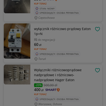
KUP TERAZ
STAN: NOWY
SPRZEDAJĄCY: OSOBA PRYWATNA
Częstochowa
wyłącznik różnicowo prądowy Eaton
OBSE
1p+N
do negocjacji
60
zł
KUP TERAZ
SPRZEDAJĄCY: OSOBA PRYWATNA
Toruń
Wyłączniki różnicowoprądowe
OBSE
nadprądowe i różnicowo-
nadprądowe Hager Eaton
500
,00 zł
-20%
400
zł
KUP TERAZ
SPRZEDAJĄCY: OSOBA PRYWATNA
Warszawa, Ochota