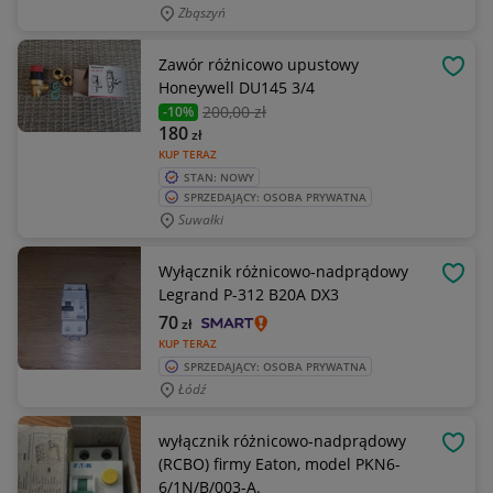
Zbąszyń
Zawór różnicowo upustowy
OBSE
Honeywell DU145 3/4
200
,00 zł
-10%
180
zł
KUP TERAZ
STAN: NOWY
SPRZEDAJĄCY: OSOBA PRYWATNA
Suwałki
Wyłącznik różnicowo-nadprądowy
OBSE
Legrand P-312 B20A DX3
70
zł
KUP TERAZ
SPRZEDAJĄCY: OSOBA PRYWATNA
Łódź
wyłącznik różnicowo-nadprądowy
OBSE
(RCBO) firmy Eaton, model PKN6-
6/1N/B/003-A.