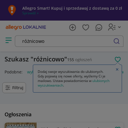
Allegro Smart! Kupuj i sprzedawaj z dostawą za 0 zł
Sprawdź »
Otwórz menu z kategoriami
szukaj
Szukasz
różnicowo
155
ogłoszeń
POL
Zamkn
Podobne:
wyłącznik różnicowoprądowy
Dodaj swoje wyszukiwania do ulubionych.
wyłącznik różnicowo
Gdy pojawią się nowe oferty, wyślemy Ci je
mailowo. Ustaw powiadomienia w
ulubionych
wyszukiwaniach
.
Filtruj
Ogłoszenia