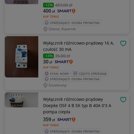
459
,00 zł
-12%
400
zł
KUP TERAZ
SPRZEDAJĄCY: OSOBA PRYWATNA
Gliwice, Kopernik
Wyłącznik różnicowo-prądowy 16 A,
OBSE
czułość 30 mA
35
,00 zł
-14%
30
zł
KUP TERAZ
STAN: NOWY
CZĘSTO SPRZEDAJE
SPRZEDAJĄCY: OSOBA PRYWATNA
Szczekociny
Wyłącznik różnicowo prądowy
OBSE
Doepke DSF 4 B SK typ B 40A 0'3 A
pompa ciepła
359
zł
KUP TERAZ
SPRZEDAJĄCY: OSOBA PRYWATNA