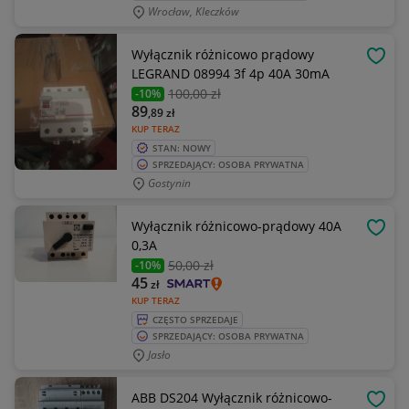
Wrocław, Kleczków
Wyłącznik różnicowo prądowy
OBSE
LEGRAND 08994 3f 4p 40A 30mA
100
,00 zł
-10%
89
,89
zł
KUP TERAZ
STAN: NOWY
SPRZEDAJĄCY: OSOBA PRYWATNA
Gostynin
Wyłącznik różnicowo-prądowy 40A
OBSE
0,3A
50
,00 zł
-10%
45
zł
KUP TERAZ
CZĘSTO SPRZEDAJE
SPRZEDAJĄCY: OSOBA PRYWATNA
Jasło
ABB DS204 Wyłącznik różnicowo-
OBSE