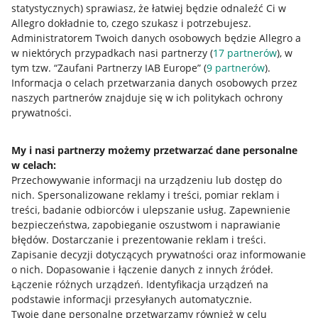
statystycznych) sprawiasz, że łatwiej będzie odnaleźć Ci w
Allegro dokładnie to, czego szukasz i potrzebujesz.
Administratorem Twoich danych osobowych będzie Allegro a
w niektórych przypadkach nasi partnerzy (
17
partnerów
), w
tym tzw. “Zaufani Partnerzy IAB Europe” (
9
partnerów
).
Przydatne informacje
Informacja o celach przetwarzania danych osobowych przez
naszych partnerów znajduje się w ich politykach ochrony
prywatności.
Jak to działa
Napisz do nas
My i nasi partnerzy możemy przetwarzać dane personalne
w celach:
Allegro Gadane dla sprzedających
Przechowywanie informacji na urządzeniu lub dostęp do
Allegro Gadane dla kupujących
nich
.
Spersonalizowane reklamy i treści, pomiar reklam i
treści, badanie odbiorców i ulepszanie usług
.
Zapewnienie
Mapa miejscowości
bezpieczeństwa, zapobieganie oszustwom i naprawianie
błędów
.
Dostarczanie i prezentowanie reklam i treści
.
Informacje prawne
Zapisanie decyzji dotyczących prywatności oraz informowanie
o nich
.
Dopasowanie i łączenie danych z innych źródeł
.
Regulamin
Łączenie różnych urządzeń
.
Identyfikacja urządzeń na
podstawie informacji przesyłanych automatycznie
.
Polityka plików "cookies"
Twoje dane personalne przetwarzamy również w celu