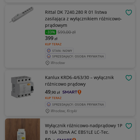
Rittal DK 7240.280 R 01 listwa
OBSE
zasilająca z wyłącznikiem różnicowo-
prądowym
599
,00 zł
-33%
399
zł
KUP TERAZ
STAN: NOWY
SPRZEDAJĄCY: OSOBA PRYWATNA
Wrocław
Kanlux KRD6-4/63/30 – wyłącznik
OBSE
różnicowo prądowy
49
,90
zł
KUP TERAZ
SPRZEDAJĄCY: OSOBA PRYWATNA
Wrocław, Krzyki
Wyłącznik różnicowo-nadprądowy 1P
OBSE
B 16A 30mA AC EBS1LE LC-Tec.