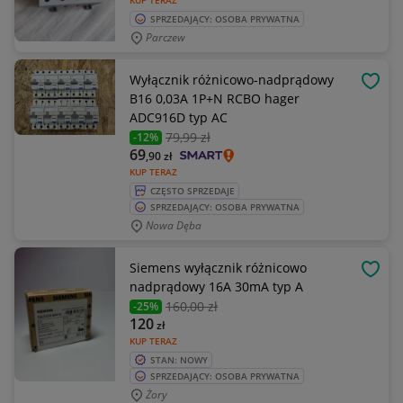
KUP TERAZ
SPRZEDAJĄCY: OSOBA PRYWATNA
Parczew
Wyłącznik różnicowo-nadprądowy
OBSE
B16 0,03A 1P+N RCBO hager
ADC916D typ AC
79
,99 zł
-12%
69
,90
zł
KUP TERAZ
CZĘSTO SPRZEDAJE
SPRZEDAJĄCY: OSOBA PRYWATNA
Nowa Dęba
Siemens wyłącznik różnicowo
OBSE
nadprądowy 16A 30mA typ A
160
,00 zł
-25%
120
zł
KUP TERAZ
STAN: NOWY
SPRZEDAJĄCY: OSOBA PRYWATNA
Żory