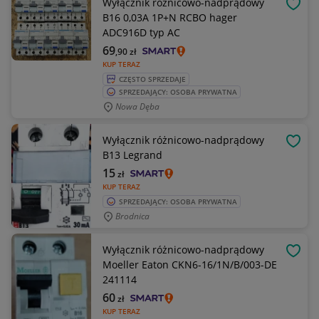
Wyłącznik różnicowo-nadprądowy
OBSE
B16 0,03A 1P+N RCBO hager
ADC916D typ AC
69
,90
zł
KUP TERAZ
CZĘSTO SPRZEDAJE
SPRZEDAJĄCY: OSOBA PRYWATNA
Nowa Dęba
Wyłącznik różnicowo-nadprądowy
OBSE
B13 Legrand
15
zł
KUP TERAZ
SPRZEDAJĄCY: OSOBA PRYWATNA
Brodnica
Wyłącznik różnicowo-nadprądowy
OBSE
Moeller Eaton CKN6-16/1N/B/003-DE
241114
60
zł
KUP TERAZ