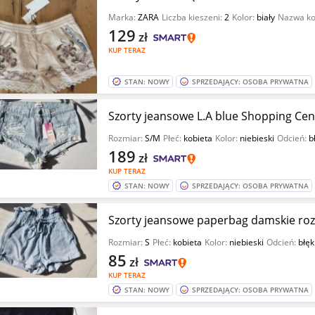
Marka:
ZARA
Liczba kieszeni:
2
Kolor:
biały
Nazwa ko
129
zł
KUP TERAZ
STAN: NOWY
SPRZEDAJĄCY: OSOBA PRYWATNA
Szorty jeansowe L.A blue Shopping Cen
Rozmiar:
S/M
Płeć:
kobieta
Kolor:
niebieski
Odcień:
b
189
zł
KUP TERAZ
STAN: NOWY
SPRZEDAJĄCY: OSOBA PRYWATNA
Rozmiar:
S
Płeć:
kobieta
Kolor:
niebieski
Odcień:
błęk
85
zł
KUP TERAZ
STAN: NOWY
SPRZEDAJĄCY: OSOBA PRYWATNA