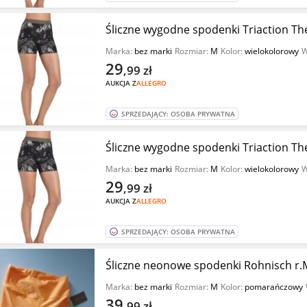
Śliczne wygodne spodenki Triaction The
Marka:
bez marki
Rozmiar:
M
Kolor:
wielokolorowy
W
29
,99
zł
AUKCJA Z
ALLEGRO
SPRZEDAJĄCY: OSOBA PRYWATNA
Śliczne wygodne spodenki Triaction The
Marka:
bez marki
Rozmiar:
M
Kolor:
wielokolorowy
W
29
,99
zł
AUKCJA Z
ALLEGRO
SPRZEDAJĄCY: OSOBA PRYWATNA
Śliczne neonowe spodenki Rohnisch r.
Marka:
bez marki
Rozmiar:
M
Kolor:
pomarańczowy
39
,99
zł