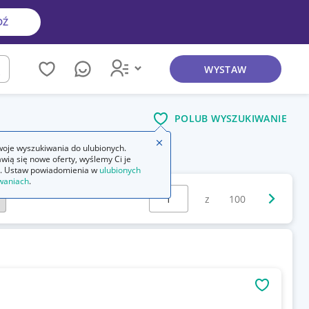
DŹ
WYSTAW
kaj
POLUB WYSZUKIWANIE
Zamknij wskazówkę
e
oje wyszukiwania do ulubionych.
spodenki sportowe damskie
wią się nowe oferty, wyślemy Ci je
. Ustaw powiadomienia w
ulubionych
waniach
.
Wybierz stronę:
Następna 
z
100
OBSERWU