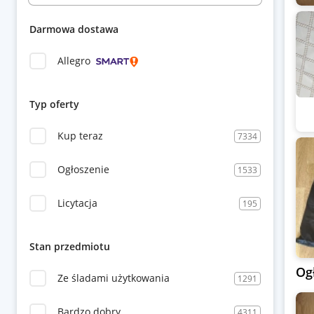
Darmowa dostawa
Allegro
Typ oferty
Kup teraz
7334
Ogłoszenie
1533
Licytacja
195
Stan przedmiotu
Og
Ze śladami użytkowania
1291
Bardzo dobry
4311