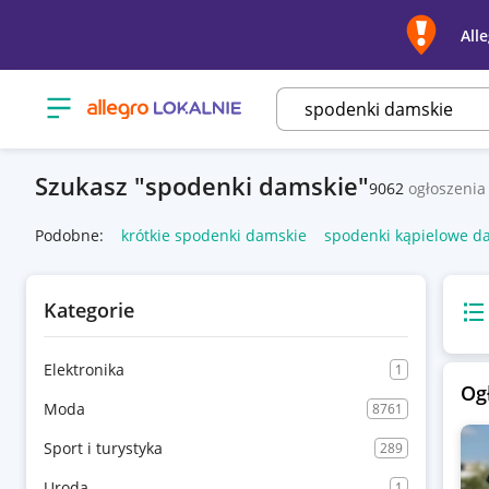
All
Otwórz menu z kategoriami
Szukasz
spodenki damskie
9062
ogłoszenia
Podobne:
krótkie spodenki damskie
spodenki kąpielowe d
Kategorie
Wido
Elektronika
1
Og
Moda
8761
Sport i turystyka
289
Uroda
1