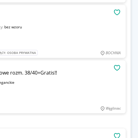
OBSERWU
cy:
bez wzoru
BOCHNIA
ĄCY: OSOBA PRYWATNA
OBSERWU
owe rozm. 38/40+Gratis!!
eganckie
Węgliniec