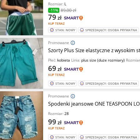
Rozmiar:
L
89
,00 zł
-11%
79
zł
KUP TERAZ
STAN: NOWY
SPRZEDAJĄCY: OSOBA PRYWATNA
Promowane
Szorty Plus Size elastyczne z wysokim 
Płeć:
kobieta
Linia:
plus size (duże rozmiary)
Rozmia
69
zł
KUP TERAZ
STAN: NOWY
SPRZEDAJĄCY: OSOBA PRYWATNA
Promowane
Spodenki jeansowe ONE TEASPOON LONG
Rozmiar:
28
99
zł
KUP TERAZ
STAN: NOWY
SPRZEDAJĄCY: OSOBA PRYWATNA