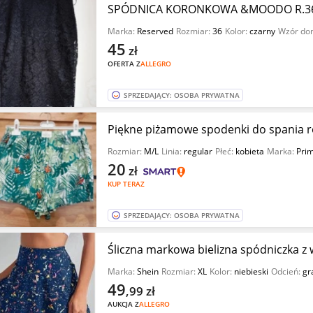
SPÓDNICA KORONKOWA &MOODO R.3
Marka:
Reserved
Rozmiar:
36
Kolor:
czarny
Wzór do
45
zł
OFERTA Z
ALLEGRO
SPRZEDAJĄCY: OSOBA PRYWATNA
Piękne piżamowe spodenki do spania r
Rozmiar:
M/L
Linia:
regular
Płeć:
kobieta
Marka:
Pri
20
zł
KUP TERAZ
SPRZEDAJĄCY: OSOBA PRYWATNA
Śliczna markowa bielizna spódniczka z
Marka:
Shein
Rozmiar:
XL
Kolor:
niebieski
Odcień:
gr
49
,99
zł
AUKCJA Z
ALLEGRO