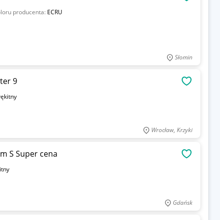
OBSERWU
loru producenta:
ECRU
Słomin
ter 9
OBSERWU
łękitny
Wrocław, Krzyki
Szorty jeansowe paperbag damskie rozm S Super cena
OBSERWU
itny
Gdańsk