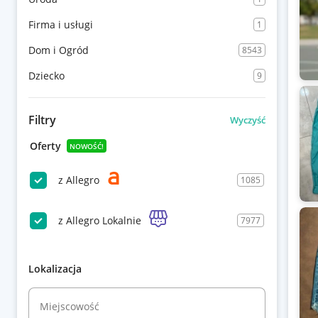
Firma i usługi
1
Dom i Ogród
8543
Dziecko
9
Filtry
Wyczyść
Oferty
NOWOŚĆ!
z Allegro
1085
z Allegro Lokalnie
7977
Lokalizacja
Miejscowość