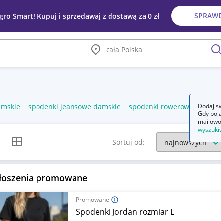
SPRAW
egro Smart! Kupuj i sprzedawaj z dostawą za 0 zł
Miasto
szu
amskie
spodenki jeansowe damskie
spodenki rowerowe damski
Dodaj sw
Gdy poja
mailowo
wyszuki
k listy
Widok siatki
Sortuj od:
łoszenia promowane
Promowane
Spodenki Jordan rozmiar L