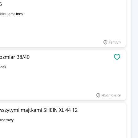
6
minujący:
inny
Kętrzyn
ozmiar 38/40
OBSERWU
mark
Wilamowice
 wszytymi majtkami SHEIN XL 44 12
anatowy