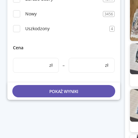
Nowy
3456
Uszkodzony
4
Cena
zł
–
zł
POKAŻ WYNIKI