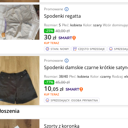
Promowane
Spodenki regatta
Rozmiar:
S
Płeć:
kobieta
Kolor:
szary
Wzór dominują
40
,00 zł
-25%
30
zł
KUP TERAZ
STAN: NOWY
CZĘSTO SPRZEDAJE
SPRZEDAJ
Promowane
Spodenki damskie czarne krótkie satyn
Rozmiar:
38/40
Płeć:
kobieta
Kolor:
czarny
Rodzaj:
el
45
,00 zł
-77%
10
,05
zł
KUP TERAZ
SPRZEDAJĄCY: OSOBA PRYWATNA
łoszenia
Szorty z koronką