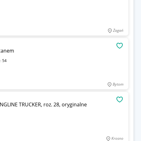
Żagań
OBSERWU
stanem
r:
54
Bytom
OBSERWU
LINE TRUCKER, roz. 28, oryginalne
Krosno