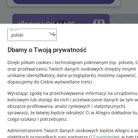
język
Dbamy o Twoją prywatność
Dzięki plikom cookies i technologiom pokrewnym
(np. piksele, 
oraz przetwarzaniu Twoich danych osobowych
(między innymi
unikalne identyfikatory, dane przeglądarki)
, możemy zapewnić, 
dopasujemy do Ciebie wyświetlane treści.
Wyrażając zgodę na przechowywanie informacji na urządzeniu
końcowym lub dostęp do nich i przetwarzanie danych (w tym w
obszarze profilowania, analiz rynkowych i statystycznych)
sprawiasz, że łatwiej będzie odnaleźć Ci w Allegro dokładnie to,
czego szukasz i potrzebujesz.
Przydatne informacje
Informacje p
Administratorem Twoich danych osobowych będzie Allegro a w
niektórych przypadkach nasi partnerzy (
17
partnerów
), w tym t
Jak to działa
Regulamin