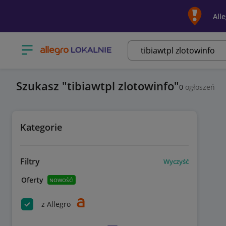
All
Otwórz menu z kategoriami
Szukasz
tibiawtpl zlotowinfo
0
ogłoszeń
Kategorie
Filtry
Wyczyść
Oferty
NOWOŚĆ!
z Allegro