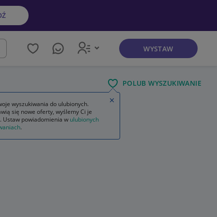
DŹ
WYSTAW
kaj
POLUB WYSZUKIWANIE
Zamknij wskazówkę
oje wyszukiwania do ulubionych.
wią się nowe oferty, wyślemy Ci je
. Ustaw powiadomienia w
ulubionych
waniach
.
ogłoszenia