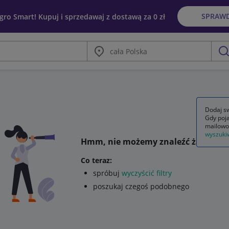
SPRAW
egro Smart! Kupuj i sprzedawaj z dostawą za 0 zł
Miasto
szu
Dodaj sw
Gdy poja
mailowo
wyszuki
Hmm, nie możemy znaleźć żadnego 
Co teraz:
spróbuj
wyczyścić filtry
poszukaj czegoś podobnego