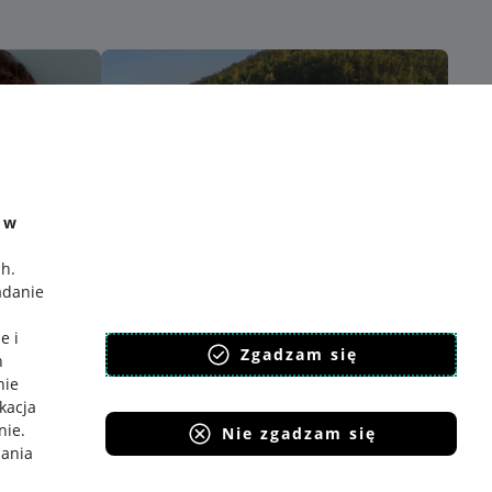
e w
ch
.
adanie
e i
Zgadzam się
h
nie
ikacja
nie
.
Nie zgadzam się
iania