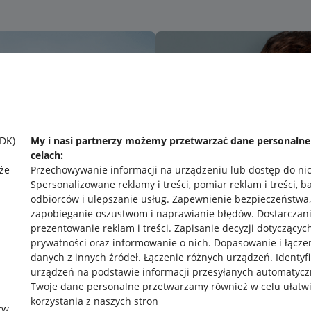
SDK)
My i nasi partnerzy możemy przetwarzać dane personaln
celach:
że
Przechowywanie informacji na urządzeniu lub dostęp do ni
Spersonalizowane reklamy i treści, pomiar reklam i treści, b
odbiorców i ulepszanie usług
.
Zapewnienie bezpieczeństwa,
zapobieganie oszustwom i naprawianie błędów
.
Dostarczani
prezentowanie reklam i treści
.
Zapisanie decyzji dotyczącyc
prywatności oraz informowanie o nich
.
Dopasowanie i łącze
danych z innych źródeł
.
Łączenie różnych urządzeń
.
Identyf
urządzeń na podstawie informacji przesyłanych automatycz
rawne
Pobierz aplikację
Twoje dane personalne przetwarzamy również w celu ułatw
korzystania z naszych stron
zw.