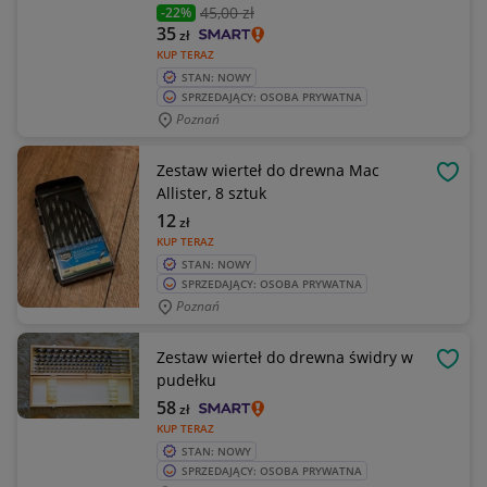
45
,00 zł
-22%
35
zł
KUP TERAZ
STAN: NOWY
SPRZEDAJĄCY: OSOBA PRYWATNA
Poznań
Zestaw wierteł do drewna Mac
OBSE
Allister, 8 sztuk
12
zł
KUP TERAZ
STAN: NOWY
SPRZEDAJĄCY: OSOBA PRYWATNA
Poznań
Zestaw wierteł do drewna świdry w
OBSE
pudełku
58
zł
KUP TERAZ
STAN: NOWY
SPRZEDAJĄCY: OSOBA PRYWATNA