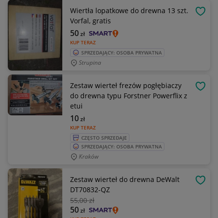
Wiertła lopatkowe do drewna 13 szt.
OBSE
Vorfal, gratis
50
zł
KUP TERAZ
SPRZEDAJĄCY: OSOBA PRYWATNA
Strupina
Zestaw wierteł frezów pogłębiaczy
OBSE
do drewna typu Forstner Powerflix z
etui
10
zł
KUP TERAZ
CZĘSTO SPRZEDAJE
SPRZEDAJĄCY: OSOBA PRYWATNA
Kraków
Zestaw wierteł do drewna DeWalt
OBSE
DT70832-QZ
55
,00 zł
50
zł