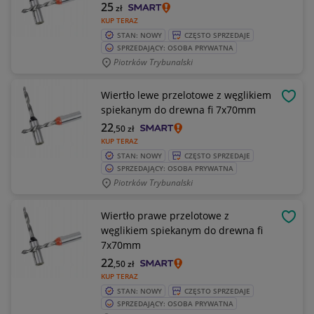
25
zł
KUP TERAZ
STAN: NOWY
CZĘSTO SPRZEDAJE
SPRZEDAJĄCY: OSOBA PRYWATNA
Piotrków Trybunalski
Wiertło lewe przelotowe z węglikiem
OBSE
spiekanym do drewna fi 7x70mm
22
,50
zł
KUP TERAZ
STAN: NOWY
CZĘSTO SPRZEDAJE
SPRZEDAJĄCY: OSOBA PRYWATNA
Piotrków Trybunalski
Wiertło prawe przelotowe z
OBSE
węglikiem spiekanym do drewna fi
7x70mm
22
,50
zł
KUP TERAZ
STAN: NOWY
CZĘSTO SPRZEDAJE
SPRZEDAJĄCY: OSOBA PRYWATNA