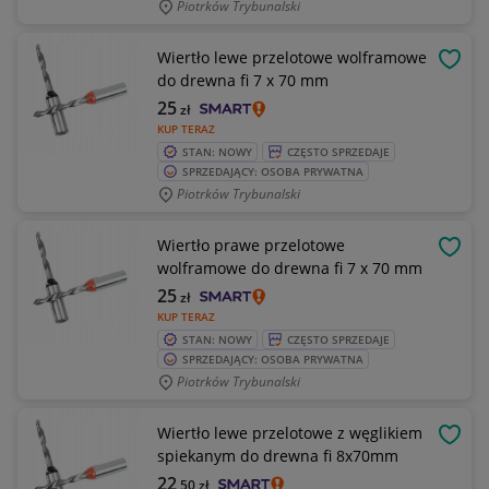
Piotrków Trybunalski
Wiertło lewe przelotowe wolframowe
OBSE
do drewna fi 7 x 70 mm
25
zł
KUP TERAZ
STAN: NOWY
CZĘSTO SPRZEDAJE
SPRZEDAJĄCY: OSOBA PRYWATNA
Piotrków Trybunalski
Wiertło prawe przelotowe
OBSE
wolframowe do drewna fi 7 x 70 mm
25
zł
KUP TERAZ
STAN: NOWY
CZĘSTO SPRZEDAJE
SPRZEDAJĄCY: OSOBA PRYWATNA
Piotrków Trybunalski
Wiertło lewe przelotowe z węglikiem
OBSE
spiekanym do drewna fi 8x70mm
22
,50
zł