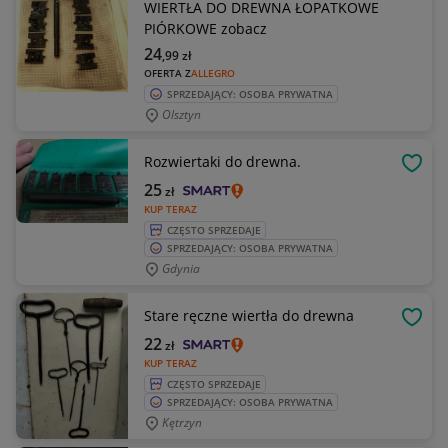
WIERTŁA DO DREWNA ŁOPATKOWE
PIÓRKOWE zobacz
24
,99
zł
OFERTA Z
ALLEGRO
SPRZEDAJĄCY: OSOBA PRYWATNA
Olsztyn
Rozwiertaki do drewna.
OBSE
25
zł
KUP TERAZ
CZĘSTO SPRZEDAJE
SPRZEDAJĄCY: OSOBA PRYWATNA
Gdynia
Stare ręczne wiertła do drewna
OBSE
22
zł
KUP TERAZ
CZĘSTO SPRZEDAJE
SPRZEDAJĄCY: OSOBA PRYWATNA
Kętrzyn