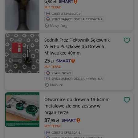
6
,90
zł
KUP TERAZ
CZĘSTO SPRZEDAJE
SPRZEDAJĄCY: OSOBA PRYWATNA
Nowy Targ
Sednik Frez Flekownik Sękownik
OBSE
Wiertło Puszkowe do Drewna
Milwaukee 40mm
25
zł
KUP TERAZ
STAN: NOWY
SPRZEDAJĄCY: OSOBA PRYWATNA
Kłobuck
Otwornice do drewna 19-64mm
OBSE
metalowe zielone zestaw w
organizerze
87
,95
zł
KUP TERAZ
CZĘSTO SPRZEDAJE