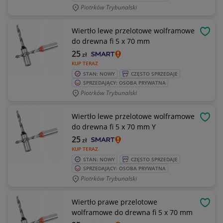
Piotrków Trybunalski
Wiertło lewe przelotowe wolframowe
OBSE
do drewna fi 5 x 70 mm
25
zł
KUP TERAZ
STAN: NOWY
CZĘSTO SPRZEDAJE
SPRZEDAJĄCY: OSOBA PRYWATNA
Piotrków Trybunalski
Wiertło lewe przelotowe wolframowe
OBSE
do drewna fi 5 x 70 mm Y
25
zł
KUP TERAZ
STAN: NOWY
CZĘSTO SPRZEDAJE
SPRZEDAJĄCY: OSOBA PRYWATNA
Piotrków Trybunalski
Wiertło prawe przelotowe
OBSE
wolframowe do drewna fi 5 x 70 mm