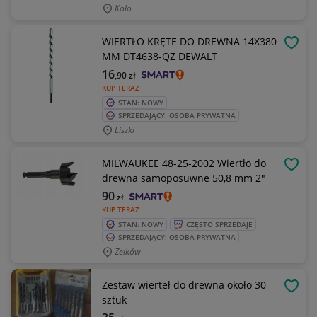
Kolo
WIERTŁO KRĘTE DO DREWNA 14X380
OBSE
MM DT4638-QZ DEWALT
16
,90
zł
KUP TERAZ
STAN: NOWY
SPRZEDAJĄCY: OSOBA PRYWATNA
Liszki
MILWAUKEE 48-25-2002 Wiertło do
OBSE
drewna samoposuwne 50,8 mm 2"
90
zł
KUP TERAZ
STAN: NOWY
CZĘSTO SPRZEDAJE
SPRZEDAJĄCY: OSOBA PRYWATNA
Zelków
Zestaw wierteł do drewna około 30
OBSE
sztuk