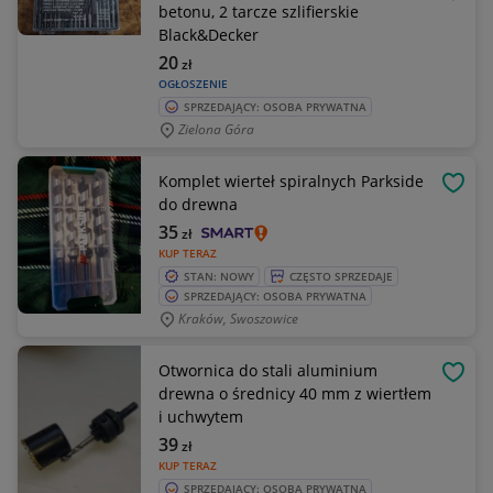
OBSE
betonu, 2 tarcze szlifierskie
Black&Decker
20
zł
OGŁOSZENIE
SPRZEDAJĄCY: OSOBA PRYWATNA
Zielona Góra
Komplet wierteł spiralnych Parkside
OBSE
do drewna
35
zł
KUP TERAZ
STAN: NOWY
CZĘSTO SPRZEDAJE
SPRZEDAJĄCY: OSOBA PRYWATNA
Kraków, Swoszowice
Otwornica do stali aluminium
OBSE
drewna o średnicy 40 mm z wiertłem
i uchwytem
39
zł
KUP TERAZ
SPRZEDAJĄCY: OSOBA PRYWATNA