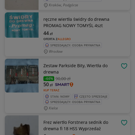
Kraków, Podgórze
ręczne wiertła świdry do drewna
PROMAG NOWY TOMYŚL 4szt
44
zł
OFERTA Z
ALLEGRO
SPRZEDAJĄCY: OSOBA PRYWATNA
Wrocław
Zestaw Parkside Bity, Wiertła do
OBSE
drewna
90
,00 zł
-44%
50
zł
KUP TERAZ
STAN: NOWY
CZĘSTO SPRZEDAJE
SPRZEDAJĄCY: OSOBA PRYWATNA
Kielce
Frez wiertło Forstnera sednik do
OBSE
drewna fi 18 HSS Wyprzedaż