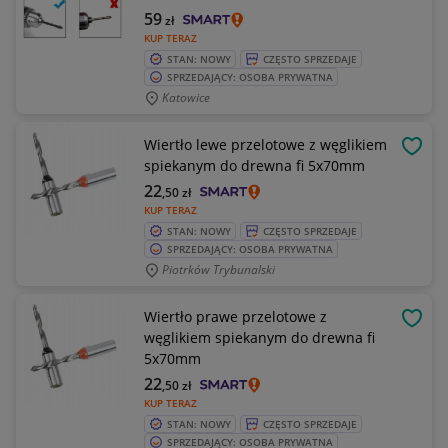
59
zł
KUP TERAZ
STAN: NOWY
CZĘSTO SPRZEDAJE
SPRZEDAJĄCY: OSOBA PRYWATNA
Katowice
Wiertło lewe przelotowe z węglikiem
OBSE
spiekanym do drewna fi 5x70mm
22
,50
zł
KUP TERAZ
STAN: NOWY
CZĘSTO SPRZEDAJE
SPRZEDAJĄCY: OSOBA PRYWATNA
Piotrków Trybunalski
Wiertło prawe przelotowe z
OBSE
węglikiem spiekanym do drewna fi
5x70mm
22
,50
zł
KUP TERAZ
STAN: NOWY
CZĘSTO SPRZEDAJE
SPRZEDAJĄCY: OSOBA PRYWATNA