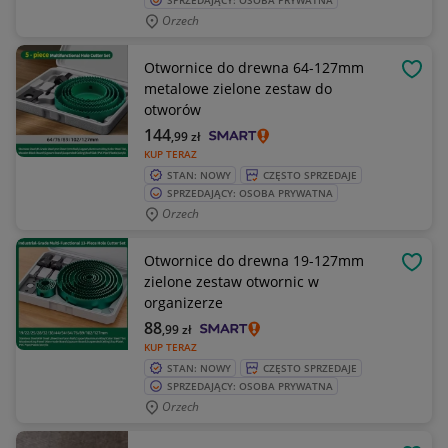
SPRZEDAJĄCY: OSOBA PRYWATNA
Orzech
Otwornice do drewna 64-127mm
OBSE
metalowe zielone zestaw do
otworów
144
,99
zł
KUP TERAZ
STAN: NOWY
CZĘSTO SPRZEDAJE
SPRZEDAJĄCY: OSOBA PRYWATNA
Orzech
Otwornice do drewna 19-127mm
OBSE
zielone zestaw otwornic w
organizerze
88
,99
zł
KUP TERAZ
STAN: NOWY
CZĘSTO SPRZEDAJE
SPRZEDAJĄCY: OSOBA PRYWATNA
Orzech