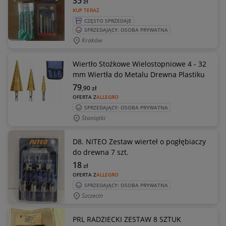
35
zł
KUP TERAZ
CZĘSTO SPRZEDAJE
SPRZEDAJĄCY: OSOBA PRYWATNA
Kraków
Wiertło Stożkowe Wielostopniowe 4 - 32
mm Wiertła do Metalu Drewna Plastiku
79
,90
zł
OFERTA Z
ALLEGRO
SPRZEDAJĄCY: OSOBA PRYWATNA
Staniątki
D8. NITEO Zestaw wierteł o pogłębiaczy
do drewna 7 szt.
18
zł
OFERTA Z
ALLEGRO
SPRZEDAJĄCY: OSOBA PRYWATNA
Szczecin
PRL RADZIECKI ZESTAW 8 SZTUK