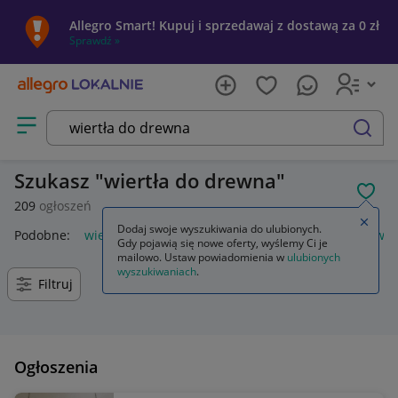
Allegro Smart! Kupuj i sprzedawaj z dostawą za 0 zł
Sprawdź »
Otwórz menu z kategoriami
szukaj
Szukasz
wiertła do drewna
POL
209
ogłoszeń
Zamkn
Dodaj swoje wyszukiwania do ulubionych.
Podobne:
wiertła do drewna długie
wiertła do drewna dewal
Gdy pojawią się nowe oferty, wyślemy Ci je
mailowo. Ustaw powiadomienia w
ulubionych
wyszukiwaniach
.
Filtruj
Ogłoszenia