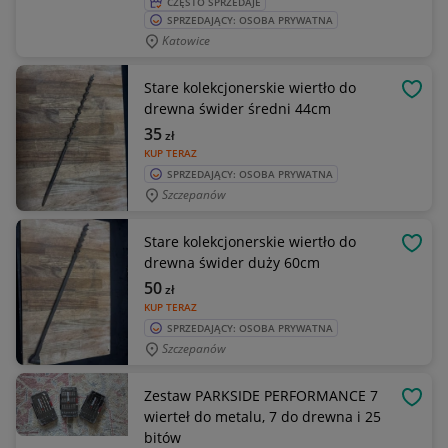
CZĘSTO SPRZEDAJE
SPRZEDAJĄCY: OSOBA PRYWATNA
Katowice
Stare kolekcjonerskie wiertło do
OBSE
drewna świder średni 44cm
35
zł
KUP TERAZ
SPRZEDAJĄCY: OSOBA PRYWATNA
Szczepanów
Stare kolekcjonerskie wiertło do
OBSE
drewna świder duży 60cm
50
zł
KUP TERAZ
SPRZEDAJĄCY: OSOBA PRYWATNA
Szczepanów
Zestaw PARKSIDE PERFORMANCE 7
OBSE
wierteł do metalu, 7 do drewna i 25
bitów