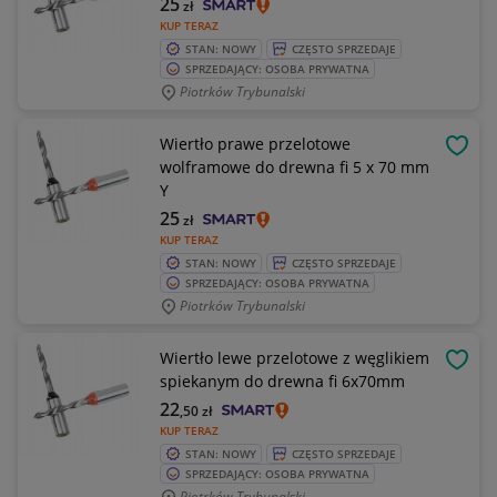
25
zł
KUP TERAZ
STAN: NOWY
CZĘSTO SPRZEDAJE
SPRZEDAJĄCY: OSOBA PRYWATNA
Piotrków Trybunalski
Wiertło prawe przelotowe
OBSE
wolframowe do drewna fi 5 x 70 mm
Y
25
zł
KUP TERAZ
STAN: NOWY
CZĘSTO SPRZEDAJE
SPRZEDAJĄCY: OSOBA PRYWATNA
Piotrków Trybunalski
Wiertło lewe przelotowe z węglikiem
OBSE
spiekanym do drewna fi 6x70mm
22
,50
zł
KUP TERAZ
STAN: NOWY
CZĘSTO SPRZEDAJE
SPRZEDAJĄCY: OSOBA PRYWATNA
Piotrków Trybunalski