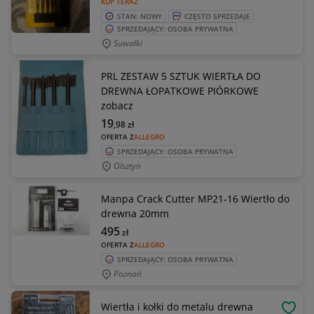
KUP TERAZ
STAN: NOWY
CZĘSTO SPRZEDAJE
SPRZEDAJĄCY: OSOBA PRYWATNA
Suwałki
PRL ZESTAW 5 SZTUK WIERTŁA DO
DREWNA ŁOPATKOWE PIÓRKOWE
zobacz
19
,98
zł
OFERTA Z
ALLEGRO
SPRZEDAJĄCY: OSOBA PRYWATNA
Olsztyn
Manpa Crack Cutter MP21-16 Wiertło do
drewna 20mm
495
zł
OFERTA Z
ALLEGRO
SPRZEDAJĄCY: OSOBA PRYWATNA
Poznań
Wiertła i kołki do metalu drewna