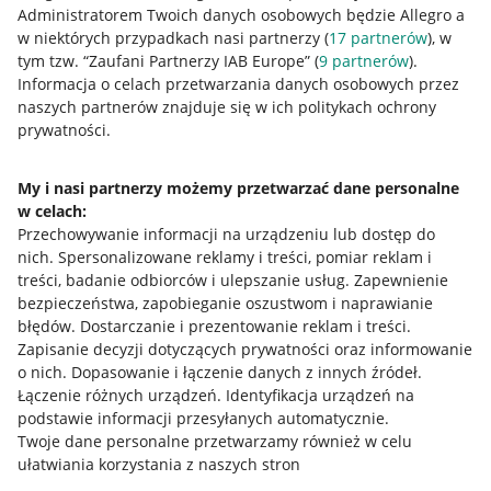
Administratorem Twoich danych osobowych będzie Allegro a
w niektórych przypadkach nasi partnerzy (
17
partnerów
), w
tym tzw. “Zaufani Partnerzy IAB Europe” (
9
partnerów
).
Przydatne informacje
Informacja o celach przetwarzania danych osobowych przez
naszych partnerów znajduje się w ich politykach ochrony
prywatności.
Jak to działa
Napisz do nas
My i nasi partnerzy możemy przetwarzać dane personalne
w celach:
Allegro Gadane dla sprzedających
Przechowywanie informacji na urządzeniu lub dostęp do
Allegro Gadane dla kupujących
nich
.
Spersonalizowane reklamy i treści, pomiar reklam i
treści, badanie odbiorców i ulepszanie usług
.
Zapewnienie
Mapa miejscowości
bezpieczeństwa, zapobieganie oszustwom i naprawianie
błędów
.
Dostarczanie i prezentowanie reklam i treści
.
Informacje prawne
Zapisanie decyzji dotyczących prywatności oraz informowanie
o nich
.
Dopasowanie i łączenie danych z innych źródeł
.
Regulamin
Łączenie różnych urządzeń
.
Identyfikacja urządzeń na
podstawie informacji przesyłanych automatycznie
.
Polityka plików "cookies"
Twoje dane personalne przetwarzamy również w celu
ułatwiania korzystania z naszych stron
Ustawienia plików "cookies"