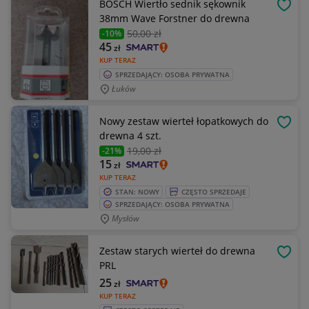
BOSCH Wiertło sednik sękownik
OBSE
38mm Wave Forstner do drewna
50
,00 zł
-10%
45
zł
KUP TERAZ
SPRZEDAJĄCY: OSOBA PRYWATNA
Łuków
Nowy zestaw wierteł łopatkowych do
OBSE
drewna 4 szt.
19
,00 zł
-21%
15
zł
KUP TERAZ
STAN: NOWY
CZĘSTO SPRZEDAJE
SPRZEDAJĄCY: OSOBA PRYWATNA
Mysłów
Zestaw starych wierteł do drewna
OBSE
PRL
25
zł
KUP TERAZ