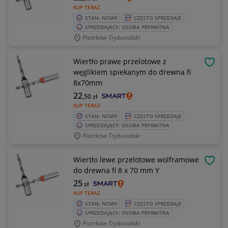
KUP TERAZ
STAN: NOWY
CZĘSTO SPRZEDAJE
SPRZEDAJĄCY: OSOBA PRYWATNA
Piotrków Trybunalski
Wiertło prawe przelotowe z
OBSE
węglikiem spiekanym do drewna fi
8x70mm
22
,50
zł
KUP TERAZ
STAN: NOWY
CZĘSTO SPRZEDAJE
SPRZEDAJĄCY: OSOBA PRYWATNA
Piotrków Trybunalski
Wiertło lewe przelotowe wolframowe
OBSE
do drewna fi 8 x 70 mm Y
25
zł
KUP TERAZ
STAN: NOWY
CZĘSTO SPRZEDAJE
SPRZEDAJĄCY: OSOBA PRYWATNA
Piotrków Trybunalski