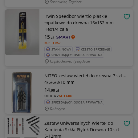
Sosnowiec, Zagórze
Irwin Speedbor wiertło płaskie
OBSE
łopatkowe do drewna 16x152 mm
Hex1/4 cala
15
zł
KUP TERAZ
STAN: NOWY
CZĘSTO SPRZEDAJE
SPRZEDAJĄCY: OSOBA PRYWATNA
Częstochowa, Tysiąclecie
NITEO zestaw wierteł do drewna 7 szt –
4/5/6/8/10 mm
14
,99
zł
OFERTA Z
ALLEGRO
SPRZEDAJĄCY: OSOBA PRYWATNA
Dobczyce
Zestaw Uniwersalnych Wierteł do
OBSE
Kamienia Szkła Płytek Drewna 10 szt
5-12mm