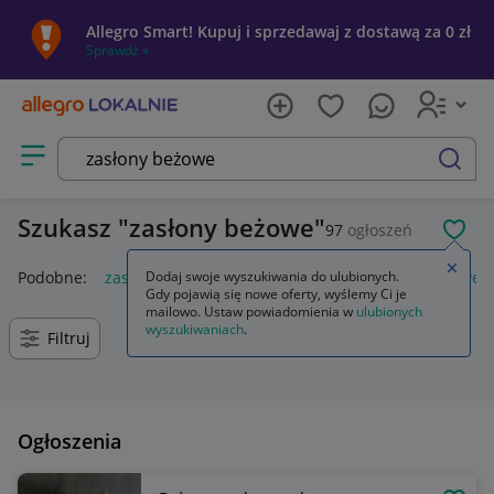
Allegro Smart! Kupuj i sprzedawaj z dostawą za 0 zł
Sprawdź »
Otwórz menu z kategoriami
szukaj
Szukasz
zasłony beżowe
97
ogłoszeń
POL
Zamkn
Podobne:
zasłony welurowe beżowe
Dodaj swoje wyszukiwania do ulubionych.
zasłony lniane beżowe
Gdy pojawią się nowe oferty, wyślemy Ci je
mailowo. Ustaw powiadomienia w
ulubionych
wyszukiwaniach
.
Filtruj
Ogłoszenia