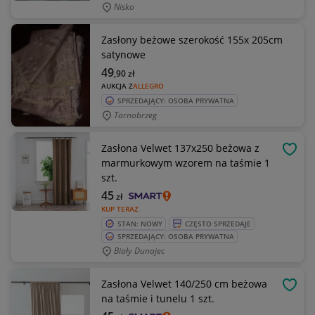
Nisko
Zasłony beżowe szerokość 155x 205cm
satynowe
49
,90
zł
AUKCJA Z
ALLEGRO
SPRZEDAJĄCY: OSOBA PRYWATNA
Tarnobrzeg
Zasłona Velwet 137x250 beżowa z
OBSE
marmurkowym wzorem na taśmie 1
szt.
45
zł
KUP TERAZ
STAN: NOWY
CZĘSTO SPRZEDAJE
SPRZEDAJĄCY: OSOBA PRYWATNA
Biały Dunajec
Zasłona Velwet 140/250 cm beżowa
OBSE
na taśmie i tunelu 1 szt.