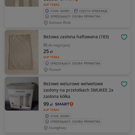
KUP TERAZ
STAN: NOWY
CZĘSTO SPRZEDAJE
SPRZEDAJĄCY: OSOBA PRYWATNA
Stalowa Wola
Beżowa zasłona haftowana (183)
OBSE
do negocjacji
25
zł
KUP TERAZ
SPRZEDAJĄCY: OSOBA PRYWATNA
Poznań
Beżowe welurowe welwetowe
OBSE
zasłony na przelotkach SMUKEE 2x
zasłona kółka
99
zł
KUP TERAZ
STAN: NOWY
SPRZEDAJĄCY: OSOBA PRYWATNA
Koziegłowy