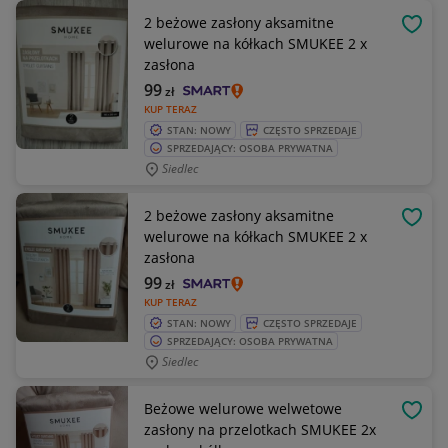
2 beżowe zasłony aksamitne
OBSE
welurowe na kółkach SMUKEE 2 x
zasłona
99
zł
KUP TERAZ
STAN: NOWY
CZĘSTO SPRZEDAJE
SPRZEDAJĄCY: OSOBA PRYWATNA
Siedlec
2 beżowe zasłony aksamitne
OBSE
welurowe na kółkach SMUKEE 2 x
zasłona
99
zł
KUP TERAZ
STAN: NOWY
CZĘSTO SPRZEDAJE
SPRZEDAJĄCY: OSOBA PRYWATNA
Siedlec
Beżowe welurowe welwetowe
OBSE
zasłony na przelotkach SMUKEE 2x