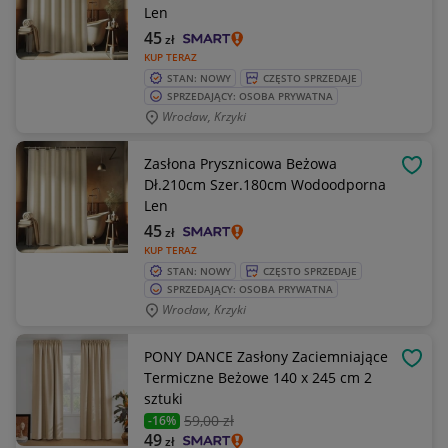
Len
45
zł
KUP TERAZ
STAN: NOWY
CZĘSTO SPRZEDAJE
SPRZEDAJĄCY: OSOBA PRYWATNA
Wrocław, Krzyki
Zasłona Prysznicowa Beżowa
OBSE
Dł.210cm Szer.180cm Wodoodporna
Len
45
zł
KUP TERAZ
STAN: NOWY
CZĘSTO SPRZEDAJE
SPRZEDAJĄCY: OSOBA PRYWATNA
Wrocław, Krzyki
PONY DANCE Zasłony Zaciemniające
OBSE
Termiczne Beżowe 140 x 245 cm 2
sztuki
59
,00 zł
-16%
49
zł