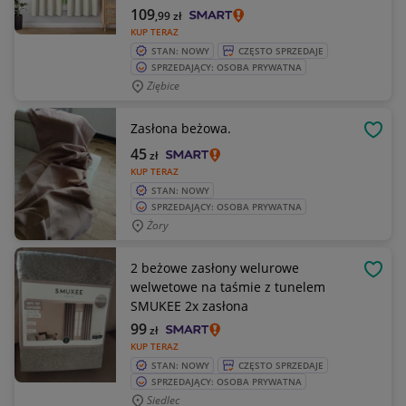
109
,99
zł
KUP TERAZ
STAN: NOWY
CZĘSTO SPRZEDAJE
SPRZEDAJĄCY: OSOBA PRYWATNA
Ziębice
Zasłona beżowa.
OBSE
45
zł
KUP TERAZ
STAN: NOWY
SPRZEDAJĄCY: OSOBA PRYWATNA
Żory
2 beżowe zasłony welurowe
OBSE
welwetowe na taśmie z tunelem
SMUKEE 2x zasłona
99
zł
KUP TERAZ
STAN: NOWY
CZĘSTO SPRZEDAJE
SPRZEDAJĄCY: OSOBA PRYWATNA
Siedlec