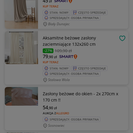
45
zł
KUP TERAZ
STAN: NOWY
CZĘSTO SPRZEDAJE
SPRZEDAJĄCY: OSOBA PRYWATNA
Biały Dunajec
Aksamitne beżowe zasłony
OBSE
zaciemniające 132x260 cm
109
,90 zł
-27%
79
,90
zł
KUP TERAZ
STAN: NOWY
CZĘSTO SPRZEDAJE
SPRZEDAJĄCY: OSOBA PRYWATNA
Stalowa Wola
Zasłony beżowe do okien - 2x 270cm x
170 cm !!
54
,90
zł
AUKCJA Z
ALLEGRO
SPRZEDAJĄCY: OSOBA PRYWATNA
Sosnowiec