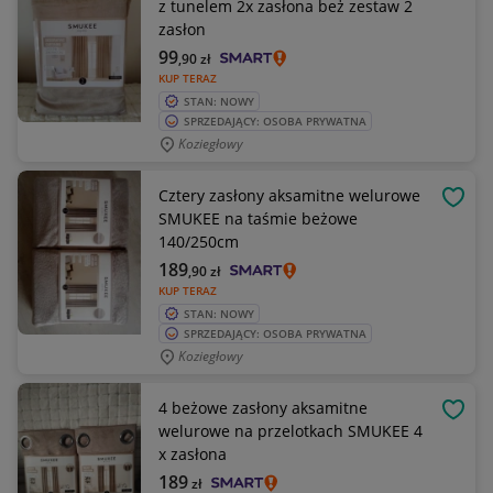
z tunelem 2x zasłona beż zestaw 2
zasłon
99
,90
zł
KUP TERAZ
STAN: NOWY
SPRZEDAJĄCY: OSOBA PRYWATNA
Koziegłowy
Cztery zasłony aksamitne welurowe
OBSE
SMUKEE na taśmie beżowe
140/250cm
189
,90
zł
KUP TERAZ
STAN: NOWY
SPRZEDAJĄCY: OSOBA PRYWATNA
Koziegłowy
4 beżowe zasłony aksamitne
OBSE
welurowe na przelotkach SMUKEE 4
x zasłona
189
zł