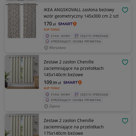
IKEA ANGSKOVALL zasłona beżowy
OBSE
wzór geometryczny 145x300 cm 2 szt
170
zł
KUP TERAZ
STAN: NOWY
CZĘSTO SPRZEDAJE
SPRZEDAJĄCY: OSOBA PRYWATNA
Warszawa
Zestaw 2 zasłon Chenille
OBSE
zaciemniające na przelotkach
145x140cm beżowe
109
,99
zł
KUP TERAZ
STAN: NOWY
CZĘSTO SPRZEDAJE
SPRZEDAJĄCY: OSOBA PRYWATNA
Ziębice
Zestaw 2 zasłon Chenille
OBSE
zaciemniające na przelotkach
175x140cm beżowe