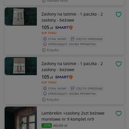
Stalowa Wola
Zasłony na taśmie - 1 paczka - 2
OBSE
zasłony - beżowe
105
zł
KUP TERAZ
STAN: NOWY
CZĘSTO SPRZEDAJE
SPRZEDAJĄCY: OSOBA PRYWATNA
Kobyłka
Zasłony na taśmie - 1 paczka - 2
OBSE
zasłony - beżowe
105
zł
KUP TERAZ
STAN: NOWY
CZĘSTO SPRZEDAJE
SPRZEDAJĄCY: OSOBA PRYWATNA
Kobyłka
Lambrekin +zasłony 2szt beżowe
OBSE
morelowe nr 9 komplet nr9
40
,00 zł
-25%