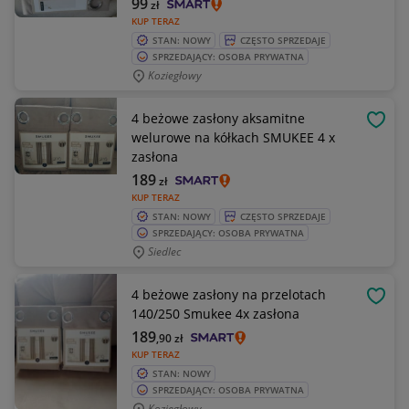
99
zł
KUP TERAZ
STAN: NOWY
CZĘSTO SPRZEDAJE
SPRZEDAJĄCY: OSOBA PRYWATNA
Koziegłowy
4 beżowe zasłony aksamitne
OBSE
welurowe na kółkach SMUKEE 4 x
zasłona
189
zł
KUP TERAZ
STAN: NOWY
CZĘSTO SPRZEDAJE
SPRZEDAJĄCY: OSOBA PRYWATNA
Siedlec
4 beżowe zasłony na przelotach
OBSE
140/250 Smukee 4x zasłona
189
,90
zł
KUP TERAZ
STAN: NOWY
SPRZEDAJĄCY: OSOBA PRYWATNA
Koziegłowy