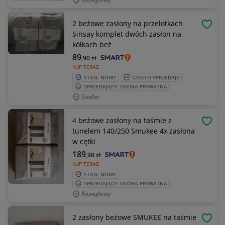
2 beżowe zasłony na przelotkach
OBSE
Sinsay komplet dwóch zasłon na
kółkach beż
89
,90
zł
KUP TERAZ
STAN: NOWY
CZĘSTO SPRZEDAJE
SPRZEDAJĄCY: OSOBA PRYWATNA
Siedlec
4 beżowe zasłony na taśmie z
OBSE
tunelem 140/250 Smukee 4x zasłona
w cętki
189
,90
zł
KUP TERAZ
STAN: NOWY
SPRZEDAJĄCY: OSOBA PRYWATNA
Koziegłowy
2 zasłony beżowe SMUKEE na taśmie
OBSE