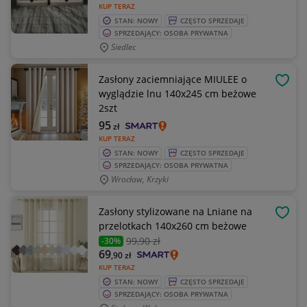
KUP TERAZ
STAN: NOWY
CZĘSTO SPRZEDAJE
SPRZEDAJĄCY: OSOBA PRYWATNA
Siedlec
Zasłony zaciemniające MIULEE o
OBSE
wyglądzie lnu 140x245 cm beżowe
2szt
95
zł
KUP TERAZ
STAN: NOWY
CZĘSTO SPRZEDAJE
SPRZEDAJĄCY: OSOBA PRYWATNA
Wrocław, Krzyki
Zasłony stylizowane na Lniane na
OBSE
przelotkach 140x260 cm beżowe
99
,90 zł
-30%
69
,90
zł
KUP TERAZ
STAN: NOWY
CZĘSTO SPRZEDAJE
SPRZEDAJĄCY: OSOBA PRYWATNA