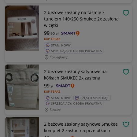
2 beżowe zasłony na taśmie z
OBSE
tunelem 140/250 Smukee 2x zasłona
w cętki
99
,90
zł
KUP TERAZ
STAN: NOWY
SPRZEDAJĄCY: OSOBA PRYWATNA
Koziegłowy
2 beżowe zasłony satynowe na
OBSE
kółkach SMUKEE 2x zasłona
99
zł
KUP TERAZ
STAN: NOWY
CZĘSTO SPRZEDAJE
SPRZEDAJĄCY: OSOBA PRYWATNA
Siedlec
2 beżowe zasłony satynowe Smukee
OBSE
komplet 2 zasłon na przelotkach