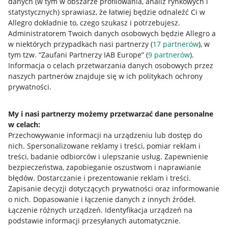
danych (w tym w obszarze profilowania, analiz rynkowych i
statystycznych) sprawiasz, że łatwiej będzie odnaleźć Ci w
Allegro dokładnie to, czego szukasz i potrzebujesz.
Administratorem Twoich danych osobowych będzie Allegro a
w niektórych przypadkach nasi partnerzy (
17
partnerów
), w
tym tzw. “Zaufani Partnerzy IAB Europe” (
9
partnerów
).
Przydatne informacje
Informacja o celach przetwarzania danych osobowych przez
naszych partnerów znajduje się w ich politykach ochrony
prywatności.
Jak to działa
Napisz do nas
My i nasi partnerzy możemy przetwarzać dane personalne
w celach:
Allegro Gadane dla sprzedających
Przechowywanie informacji na urządzeniu lub dostęp do
Allegro Gadane dla kupujących
nich
.
Spersonalizowane reklamy i treści, pomiar reklam i
treści, badanie odbiorców i ulepszanie usług
.
Zapewnienie
Mapa miejscowości
bezpieczeństwa, zapobieganie oszustwom i naprawianie
błędów
.
Dostarczanie i prezentowanie reklam i treści
.
Informacje prawne
Zapisanie decyzji dotyczących prywatności oraz informowanie
o nich
.
Dopasowanie i łączenie danych z innych źródeł
.
Regulamin
Łączenie różnych urządzeń
.
Identyfikacja urządzeń na
podstawie informacji przesyłanych automatycznie
.
Polityka plików "cookies"