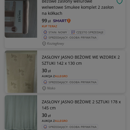
Beżowe zasłony welurowe
OBSE
welwetowe Smukee komplet 2 zasłon
na kółkach
99
zł
KUP TERAZ
STAN: NOWY
CZĘSTO SPRZEDAJE
SPRZEDAJĄCY: OSOBA PRYWATNA
Koziegłowy
ZASŁONY JASNO BEŻOWE WE WZOREK 2
SZTUKI 142 x 130 cm
30
zł
AUKCJA Z
ALLEGRO
SPRZEDAJĄCY: OSOBA PRYWATNA
Nisko
ZASŁONY JASNO BEŻOWE 2 SZTUKI 178 x
145 cm
30
zł
AUKCJA Z
ALLEGRO
SPRZEDAJĄCY: OSOBA PRYWATNA