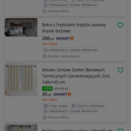
SPRZEDAJĄCY: OSOBA PRYWATNA
Stalowa Wola
Boho z frędzlami frędzle zasłony
OBSE
firanki beżowe
200
zł
KUP TERAZ
SPRZEDAJĄCY: OSOBA PRYWATNA
Kraków, Swoszowice
Miulee Zestaw Zasłon Beżowych
OBSE
Termicznych Zaciemniających 2szt.
140x145 cm
69
,90 zł
-35%
45
zł
KUP TERAZ
STAN: NOWY
CZĘSTO SPRZEDAJE
SPRZEDAJĄCY: OSOBA PRYWATNA
Stalowa Wola
Beżowa zasłonka sztora 140x245 cm