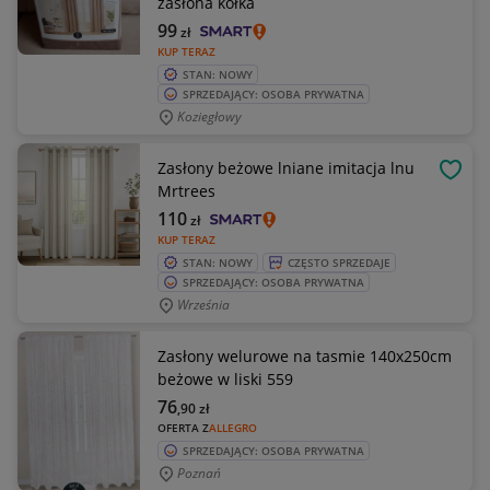
zasłona kółka
99
zł
KUP TERAZ
STAN: NOWY
SPRZEDAJĄCY: OSOBA PRYWATNA
Koziegłowy
Zasłony beżowe lniane imitacja lnu
OBSE
Mrtrees
110
zł
KUP TERAZ
STAN: NOWY
CZĘSTO SPRZEDAJE
SPRZEDAJĄCY: OSOBA PRYWATNA
Września
Zasłony welurowe na tasmie 140x250cm
beżowe w liski 559
76
,90
zł
OFERTA Z
ALLEGRO
SPRZEDAJĄCY: OSOBA PRYWATNA
Poznań