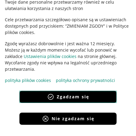
Twoje dane personalne przetwarzamy również w celu
ułatwiania korzystania z naszych stron
Ustawienia plików "cookies"
Cele przetwarzania szczegółowo opisane są w ustawieniach
Udostępnianie lokalizacji
dostępnych pod przyciskiem: “ZMIENIAM ZGODY” i w Polityce
Informacje dla Aktu o Usługach Cyfrowych
plików cookies.
Zgodę wyrażasz dobrowolnie i jest ważna 12 miesięcy.
Pobierz aplikację
Możesz ją w każdym momencie wycofać lub ponowić w
zakładce
Ustawienia plików cookies
na stronie głównej.
Wycofanie zgody nie wpływa na legalność uprzedniego
przetwarzania.
polityka plików cookies
polityka ochrony prywatności
Zgadzam się
Nie zgadzam się
Korzystanie z serwisu oznacza akceptację
regulaminu
.