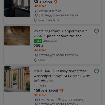
30
zł
KUP TERAZ
CZĘSTO SPRZEDAJE
SPRZEDAJĄCY: OSOBA PRYWATNA
Tarnowskie Góry
Roleta bagażnika Kia Sportage II 2
OBSE
2004-09 jasna beżowa zasłona
499
,00 zł
-58%
209
zł
KUP TERAZ
SPRZEDAJĄCY: OSOBA PRYWATNA
Leszno
PONY DANCE Zasłony zewnętrzne
OBSE
wodoodporne wys.243 x szer.132cm
beżowe 2szt.
169
,99 zł
159
,99
zł
KUP TERAZ
STAN: NOWY
CZĘSTO SPRZEDAJE
SPRZEDAJĄCY: OSOBA PRYWATNA