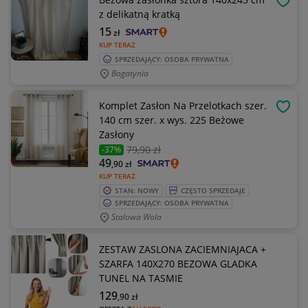
OBSE
z delikatną kratką
15
zł
KUP TERAZ
SPRZEDAJĄCY: OSOBA PRYWATNA
Bogatynia
Komplet Zasłon Na Przelotkach szer.
OBSE
140 cm szer. x wys. 225 Beżowe
Zasłony
79
,90 zł
-37%
49
,90
zł
KUP TERAZ
STAN: NOWY
CZĘSTO SPRZEDAJE
SPRZEDAJĄCY: OSOBA PRYWATNA
Stalowa Wola
ZESTAW ZASLONA ZACIEMNIAJACA +
SZARFA 140X270 BEZOWA GLADKA
TUNEL NA TASMIE
129
,90
zł