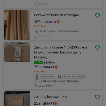
Ziębice
Beżowe zasłony dekoracyjne
OBSE
100
zł
KUP TERAZ
SPRZEDAJĄCY: OSOBA PRYWATNA
Warszawa
Zasłona na taśmie 140x250 strecz
OBSE
kawa z mlekiem beżowy jasny
brązowy
30
,00 zł
-16%
25
zł
KUP TERAZ
STAN: NOWY
CZĘSTO SPRZEDAJE
SPRZEDAJĄCY: OSOBA PRYWATNA
Łódź, Bałuty
Zasłony beżowe - 2 szt
OBSE
55
zł