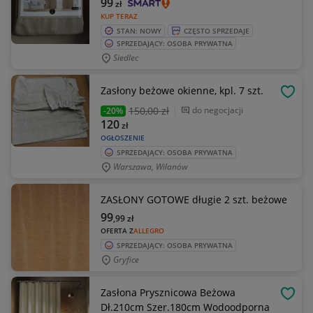
99
zł
KUP TERAZ
STAN: NOWY
CZĘSTO SPRZEDAJE
SPRZEDAJĄCY: OSOBA PRYWATNA
Siedlec
Zasłony beżowe okienne, kpl. 7 szt.
OBSE
150
,00 zł
do negocjacji
-20%
120
zł
OGŁOSZENIE
SPRZEDAJĄCY: OSOBA PRYWATNA
Warszawa, Wilanów
ZASŁONY GOTOWE długie 2 szt. beżowe
99
,99
zł
OFERTA Z
ALLEGRO
SPRZEDAJĄCY: OSOBA PRYWATNA
Gryfice
Zasłona Prysznicowa Beżowa
OBSE
Dł.210cm Szer.180cm Wodoodporna