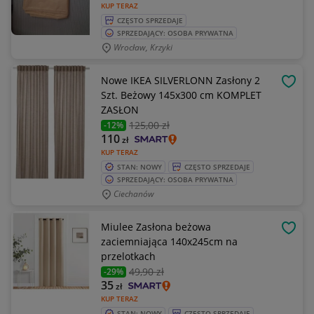
KUP TERAZ
CZĘSTO SPRZEDAJE
SPRZEDAJĄCY: OSOBA PRYWATNA
Wrocław, Krzyki
Nowe IKEA SILVERLONN Zasłony 2
OBSE
Szt. Beżowy 145x300 cm KOMPLET
ZASŁON
125
,00 zł
-12%
110
zł
KUP TERAZ
STAN: NOWY
CZĘSTO SPRZEDAJE
SPRZEDAJĄCY: OSOBA PRYWATNA
Ciechanów
Miulee Zasłona beżowa
OBSE
zaciemniająca 140x245cm na
przelotkach
49
,90 zł
-29%
35
zł
KUP TERAZ
STAN: NOWY
CZĘSTO SPRZEDAJE