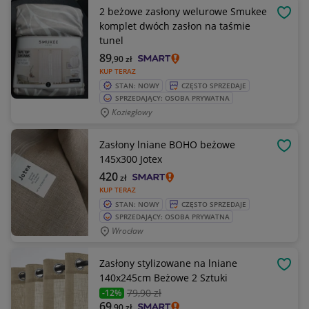
2 beżowe zasłony welurowe Smukee
OBSE
komplet dwóch zasłon na taśmie
tunel
89
,90
zł
KUP TERAZ
STAN: NOWY
CZĘSTO SPRZEDAJE
SPRZEDAJĄCY: OSOBA PRYWATNA
Koziegłowy
Zasłony lniane BOHO beżowe
OBSE
145x300 Jotex
420
zł
KUP TERAZ
STAN: NOWY
CZĘSTO SPRZEDAJE
SPRZEDAJĄCY: OSOBA PRYWATNA
Wrocław
Zasłony stylizowane na lniane
OBSE
140x245cm Beżowe 2 Sztuki
79
,90 zł
-12%
69
,90
zł