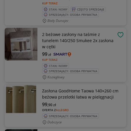
KUP TERAZ
STAN: NOWY
CZĘSTO SPRZEDAJE
SPRZEDAJĄCY: OSOBA PRYWATNA
Biały Dunajec
2 beżowe zasłony na taśmie z
OBSE
tunelem 140/250 Smukee 2x zasłona
w cętki
99
zł
KUP TERAZ
STAN: NOWY
SPRZEDAJĄCY: OSOBA PRYWATNA
Koziegłowy
Zasłona GoodHome Taowa 140×260 cm
beżowa przelotki łatwa w pielęgnacji
99
,90
zł
OFERTA Z
ALLEGRO
SPRZEDAJĄCY: OSOBA PRYWATNA
Dobczyce