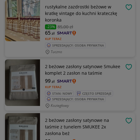
rustykalne zazdrostki beżowe w
OBSE
kratkę vintage do kuchni krateczkę
koronka
85
,00 zł
-23%
65
zł
KUP TERAZ
SPRZEDAJĄCY: OSOBA PRYWATNA
Tuczno
2 beżowe zasłony satynowe Smukee
OBSE
komplet 2 zasłon na taśmie
99
zł
KUP TERAZ
STAN: NOWY
CZĘSTO SPRZEDAJE
SPRZEDAJĄCY: OSOBA PRYWATNA
Koziegłowy
2 beżowe zasłony satynowe na
OBSE
taśmie z tunelem SMUKEE 2x
zasłona beż