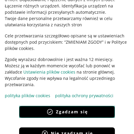
Regulamin
Łączenie różnych urządzeń
.
Identyfikacja urządzeń na
podstawie informacji przesyłanych automatycznie
.
Polityka plików "cookies"
Twoje dane personalne przetwarzamy również w celu
ułatwiania korzystania z naszych stron
Ustawienia plików "cookies"
Cele przetwarzania szczegółowo opisane są w ustawieniach
Udostępnianie lokalizacji
dostępnych pod przyciskiem: “ZMIENIAM ZGODY” i w Polityce
Informacje dla Aktu o Usługach Cyfrowych
plików cookies.
Zgodę wyrażasz dobrowolnie i jest ważna 12 miesięcy.
Pobierz aplikację
Możesz ją w każdym momencie wycofać lub ponowić w
zakładce
Ustawienia plików cookies
na stronie głównej.
Wycofanie zgody nie wpływa na legalność uprzedniego
przetwarzania.
polityka plików cookies
polityka ochrony prywatności
Zgadzam się
Nie zgadzam się