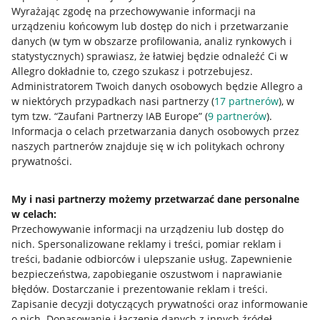
Wyrażając zgodę na przechowywanie informacji na
urządzeniu końcowym lub dostęp do nich i przetwarzanie
danych (w tym w obszarze profilowania, analiz rynkowych i
statystycznych) sprawiasz, że łatwiej będzie odnaleźć Ci w
Allegro dokładnie to, czego szukasz i potrzebujesz.
Administratorem Twoich danych osobowych będzie Allegro a
w niektórych przypadkach nasi partnerzy (
17
partnerów
), w
tym tzw. “Zaufani Partnerzy IAB Europe” (
9
partnerów
).
Przydatne informacje
Informacja o celach przetwarzania danych osobowych przez
naszych partnerów znajduje się w ich politykach ochrony
prywatności.
Jak to działa
Napisz do nas
My i nasi partnerzy możemy przetwarzać dane personalne
w celach:
Allegro Gadane dla sprzedających
Przechowywanie informacji na urządzeniu lub dostęp do
Allegro Gadane dla kupujących
nich
.
Spersonalizowane reklamy i treści, pomiar reklam i
treści, badanie odbiorców i ulepszanie usług
.
Zapewnienie
Mapa miejscowości
bezpieczeństwa, zapobieganie oszustwom i naprawianie
błędów
.
Dostarczanie i prezentowanie reklam i treści
.
Informacje prawne
Zapisanie decyzji dotyczących prywatności oraz informowanie
o nich
.
Dopasowanie i łączenie danych z innych źródeł
.