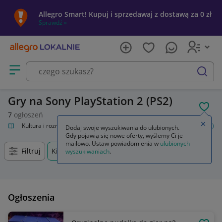
Allegro Smart! Kupuj i sprzedawaj z dostawą za 0 zł
Sprawdź »
Otwórz menu z kategoriami
szukaj
Gry na Sony PlayStation 2 (PS2)
POL
7
ogłoszeń
Zamkn
alnie
Kultura i rozrywka
Gry
Gry na konsole
Sony PlayStation 2 (PS2)
Dodaj swoje wyszukiwania do ulubionych.
Gdy pojawią się nowe oferty, wyślemy Ci je
mailowo. Ustaw powiadomienia w
ulubionych
Filtruj
Kielce, Świętokrzyskie, +0 km
wyszukiwaniach
.
Ogłoszenia