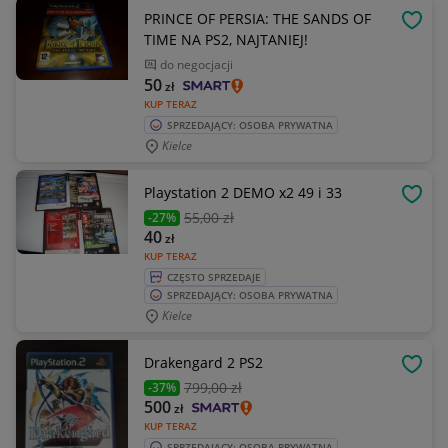
PRINCE OF PERSIA: THE SANDS OF
OBSE
TIME NA PS2, NAJTANIEJ!
do negocjacji
50
zł
KUP TERAZ
SPRZEDAJĄCY: OSOBA PRYWATNA
Kielce
Playstation 2 DEMO x2 49 i 33
OBSE
55
,00 zł
-27%
40
zł
KUP TERAZ
CZĘSTO SPRZEDAJE
SPRZEDAJĄCY: OSOBA PRYWATNA
Kielce
Drakengard 2 PS2
OBSE
799
,00 zł
-37%
500
zł
KUP TERAZ
SPRZEDAJĄCY: OSOBA PRYWATNA