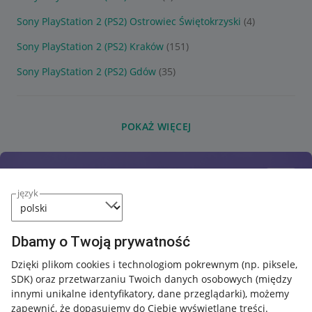
Sony PlayStation 2 (PS2) Ostrowiec Świętokrzyski
(4)
Sony PlayStation 2 (PS2) Kraków
(151)
Sony PlayStation 2 (PS2) Gdów
(35)
POKAŻ WIĘCEJ
język
Dbamy o Twoją prywatność
Dzięki plikom cookies i technologiom pokrewnym
(np. piksele,
SDK)
oraz przetwarzaniu Twoich danych osobowych
(między
innymi unikalne identyfikatory, dane przeglądarki)
, możemy
zapewnić, że dopasujemy do Ciebie wyświetlane treści.