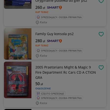
Oryginalne pudełka do gier ps2
OBSE
260
zł
KUP TERAZ
SPRZEDAJĄCY: OSOBA PRYWATNA
Kielce
Family Guy konsola ps2
OBSE
280
zł
KUP TERAZ
SPRZEDAJĄCY: OSOBA PRYWATNA
Kielce
2005 Praetorians Might & Magic 9
OBSE
Fire Department Rc Cars CD A CTION
GRA
50
zł
OGŁOSZENIE
CZĘSTO SPRZEDAJE
SPRZEDAJĄCY: OSOBA PRYWATNA
Kielce