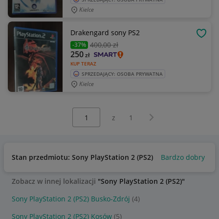
Kielce
Drakengard sony PS2
OBSE
400
,00 zł
-37%
250
zł
KUP TERAZ
SPRZEDAJĄCY: OSOBA PRYWATNA
Kielce
Wybierz stronę:
Następna strona
z
1
Stan przedmiotu: Sony PlayStation 2 (PS2)
Bardzo dobry
U
Zobacz w innej lokalizacji
"Sony PlayStation 2 (PS2)"
Sony PlayStation 2 (PS2) Busko-Zdrój
(4)
Sony PlayStation 2 (PS2) Kosów
(5)