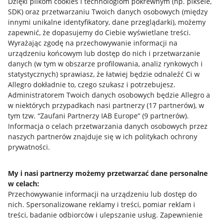
Dzięki plikom cookies i technologiom pokrewnym
(np. piksele,
SDK)
oraz przetwarzaniu Twoich danych osobowych
(między
innymi unikalne identyfikatory, dane przeglądarki)
, możemy
zapewnić, że dopasujemy do Ciebie wyświetlane treści.
Wyrażając zgodę na przechowywanie informacji na
urządzeniu końcowym lub dostęp do nich i przetwarzanie
danych (w tym w obszarze profilowania, analiz rynkowych i
statystycznych) sprawiasz, że łatwiej będzie odnaleźć Ci w
Allegro dokładnie to, czego szukasz i potrzebujesz.
Administratorem Twoich danych osobowych będzie Allegro a
w niektórych przypadkach nasi partnerzy (
17
partnerów
), w
tym tzw. “Zaufani Partnerzy IAB Europe” (
9
partnerów
).
Przydatne informacje
Informacja o celach przetwarzania danych osobowych przez
naszych partnerów znajduje się w ich politykach ochrony
prywatności.
Jak to działa
Napisz do nas
My i nasi partnerzy możemy przetwarzać dane personalne
w celach:
Allegro Gadane dla sprzedających
Przechowywanie informacji na urządzeniu lub dostęp do
Allegro Gadane dla kupujących
nich
.
Spersonalizowane reklamy i treści, pomiar reklam i
treści, badanie odbiorców i ulepszanie usług
.
Zapewnienie
Mapa miejscowości