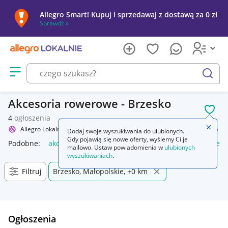
Allegro Smart! Kupuj i sprzedawaj z dostawą za 0 zł
Sprawdź »
Otwórz menu z kategoriami
szukaj
Akcesoria rowerowe - Brzesko
POL
4
ogłoszenia
Zamkn
Allegro Lokalnie
Sport i turystyka
Rowery i akcesoria
Akcesoria
Dodaj swoje wyszukiwania do ulubionych.
Gdy pojawią się nowe oferty, wyślemy Ci je
Podobne:
akcesoria
akcesoria wędkarskie
akcesoria rower
mailowo. Ustaw powiadomienia w
ulubionych
wyszukiwaniach
.
Filtruj
Brzesko, Małopolskie, +0 km
Ogłoszenia