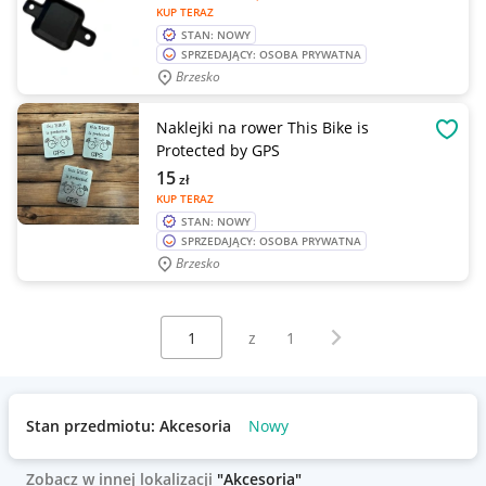
KUP TERAZ
STAN: NOWY
SPRZEDAJĄCY: OSOBA PRYWATNA
Brzesko
Naklejki na rower This Bike is
OBSE
Protected by GPS
15
zł
KUP TERAZ
STAN: NOWY
SPRZEDAJĄCY: OSOBA PRYWATNA
Brzesko
Wybierz stronę:
Następna strona
z
1
Stan przedmiotu: Akcesoria
Nowy
Zobacz w innej lokalizacji
"Akcesoria"