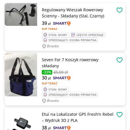
Regulowany Wieszak Rowerowy
OBSE
Ścienny - Składany (Stal, Czarny)
39
zł
KUP TERAZ
STAN: NOWY
CZĘSTO SPRZEDAJE
SPRZEDAJĄCY: OSOBA PRYWATNA
Brzesko
Seven For 7 Koszyk rowerowy
OBSE
składany
45
,00 zł
-33%
30
zł
KUP TERAZ
STAN: NOWY
SPRZEDAJĄCY: OSOBA PRYWATNA
Brzesko
Etui na Lokalizator GPS Fresh’n Rebel
OBSE
– Wydruk 3D z PLA
38
zł