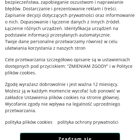
bezpieczeństwa, zapobieganie oszustwom i naprawianie
błędów
.
Dostarczanie i prezentowanie reklam i treści
.
Informacje prawne
Zapisanie decyzji dotyczących prywatności oraz informowanie
o nich
.
Dopasowanie i łączenie danych z innych źródeł
.
Regulamin
Łączenie różnych urządzeń
.
Identyfikacja urządzeń na
podstawie informacji przesyłanych automatycznie
.
Polityka plików "cookies"
Twoje dane personalne przetwarzamy również w celu
ułatwiania korzystania z naszych stron
Ustawienia plików "cookies"
Cele przetwarzania szczegółowo opisane są w ustawieniach
Udostępnianie lokalizacji
dostępnych pod przyciskiem: “ZMIENIAM ZGODY” i w Polityce
Informacje dla Aktu o Usługach Cyfrowych
plików cookies.
Zgodę wyrażasz dobrowolnie i jest ważna 12 miesięcy.
Pobierz aplikację
Możesz ją w każdym momencie wycofać lub ponowić w
zakładce
Ustawienia plików cookies
na stronie głównej.
Wycofanie zgody nie wpływa na legalność uprzedniego
przetwarzania.
polityka plików cookies
polityka ochrony prywatności
Zgadzam się