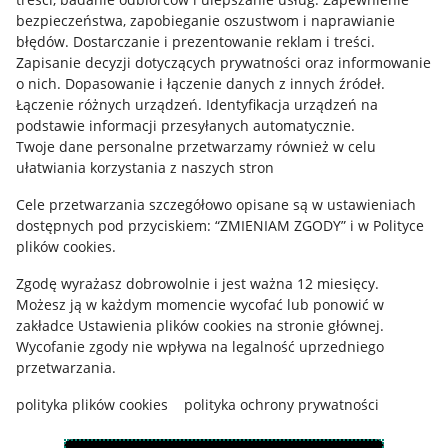
Mapa miejscowości
bezpieczeństwa, zapobieganie oszustwom i naprawianie
błędów
.
Dostarczanie i prezentowanie reklam i treści
.
Informacje prawne
Zapisanie decyzji dotyczących prywatności oraz informowanie
o nich
.
Dopasowanie i łączenie danych z innych źródeł
.
Regulamin
Łączenie różnych urządzeń
.
Identyfikacja urządzeń na
podstawie informacji przesyłanych automatycznie
.
Polityka plików "cookies"
Twoje dane personalne przetwarzamy również w celu
ułatwiania korzystania z naszych stron
Ustawienia plików "cookies"
Cele przetwarzania szczegółowo opisane są w ustawieniach
Udostępnianie lokalizacji
dostępnych pod przyciskiem: “ZMIENIAM ZGODY” i w Polityce
Informacje dla Aktu o Usługach Cyfrowych
plików cookies.
Zgodę wyrażasz dobrowolnie i jest ważna 12 miesięcy.
Pobierz aplikację
Możesz ją w każdym momencie wycofać lub ponowić w
zakładce
Ustawienia plików cookies
na stronie głównej.
Wycofanie zgody nie wpływa na legalność uprzedniego
przetwarzania.
polityka plików cookies
polityka ochrony prywatności