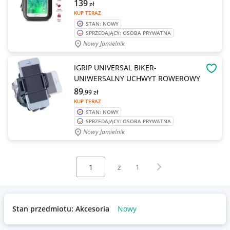
139
zł
KUP TERAZ
STAN: NOWY
SPRZEDAJĄCY: OSOBA PRYWATNA
Nowy Jamielnik
IGRIP UNIVERSAL BIKER-
OBSE
UNIWERSALNY UCHWYT ROWEROWY
89
,99
zł
KUP TERAZ
STAN: NOWY
SPRZEDAJĄCY: OSOBA PRYWATNA
Nowy Jamielnik
Wybierz stronę:
Następna strona
z
1
Stan przedmiotu: Akcesoria
Nowy