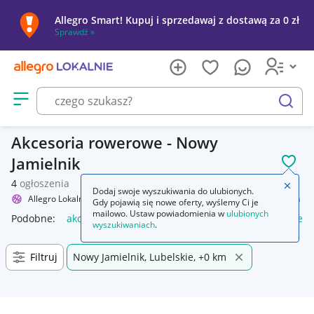
Allegro Smart! Kupuj i sprzedawaj z dostawą za 0 zł
Sprawdź »
Otwórz menu z kategoriami
szukaj
Akcesoria rowerowe - Nowy
Jamielnik
POL
4
ogłoszenia
Zamkn
Dodaj swoje wyszukiwania do ulubionych.
Allegro Lokalnie
Sport i turystyka
Rowery i akcesoria
Akcesoria
Gdy pojawią się nowe oferty, wyślemy Ci je
mailowo. Ustaw powiadomienia w
ulubionych
Podobne:
akcesoria
akcesoria wędkarskie
akcesoria rower
wyszukiwaniach
.
Filtruj
Nowy Jamielnik, Lubelskie, +0 km