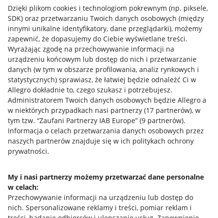
Dzięki plikom cookies i technologiom pokrewnym
(np. piksele,
SDK)
oraz przetwarzaniu Twoich danych osobowych
(między
innymi unikalne identyfikatory, dane przeglądarki)
, możemy
zapewnić, że dopasujemy do Ciebie wyświetlane treści.
Wyrażając zgodę na przechowywanie informacji na
urządzeniu końcowym lub dostęp do nich i przetwarzanie
danych (w tym w obszarze profilowania, analiz rynkowych i
statystycznych) sprawiasz, że łatwiej będzie odnaleźć Ci w
Allegro dokładnie to, czego szukasz i potrzebujesz.
Administratorem Twoich danych osobowych będzie Allegro a
w niektórych przypadkach nasi partnerzy (
17
partnerów
), w
tym tzw. “Zaufani Partnerzy IAB Europe” (
9
partnerów
).
Przydatne informacje
Informacja o celach przetwarzania danych osobowych przez
naszych partnerów znajduje się w ich politykach ochrony
prywatności.
Jak to działa
Napisz do nas
My i nasi partnerzy możemy przetwarzać dane personalne
w celach:
Allegro Gadane dla sprzedających
Przechowywanie informacji na urządzeniu lub dostęp do
Allegro Gadane dla kupujących
nich
.
Spersonalizowane reklamy i treści, pomiar reklam i
treści, badanie odbiorców i ulepszanie usług
.
Zapewnienie