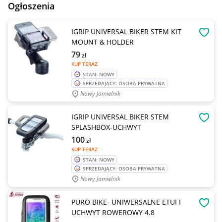
Ogłoszenia
IGRIP UNIVERSAL BIKER STEM KIT
OBSE
MOUNT & HOLDER
79
zł
KUP TERAZ
STAN: NOWY
SPRZEDAJĄCY: OSOBA PRYWATNA
Nowy Jamielnik
IGRIP UNIVERSAL BIKER STEM
OBSE
SPLASHBOX-UCHWYT
100
zł
KUP TERAZ
STAN: NOWY
SPRZEDAJĄCY: OSOBA PRYWATNA
Nowy Jamielnik
PURO BIKE- UNIWERSALNE ETUI I
OBSE
UCHWYT ROWEROWY 4.8