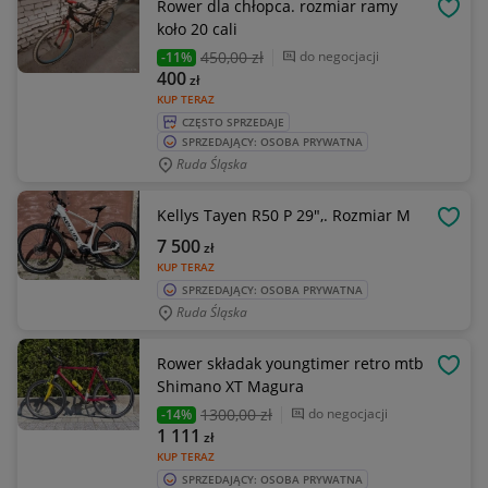
Rower dla chłopca. rozmiar ramy
OBSE
koło 20 cali
450
,00 zł
do negocjacji
-11%
400
zł
KUP TERAZ
CZĘSTO SPRZEDAJE
SPRZEDAJĄCY: OSOBA PRYWATNA
Ruda Śląska
Kellys Tayen R50 P 29",. Rozmiar M
OBSE
7 500
zł
KUP TERAZ
SPRZEDAJĄCY: OSOBA PRYWATNA
Ruda Śląska
Rower składak youngtimer retro mtb
OBSE
Shimano XT Magura
1300
,00 zł
do negocjacji
-14%
1 111
zł
KUP TERAZ
SPRZEDAJĄCY: OSOBA PRYWATNA