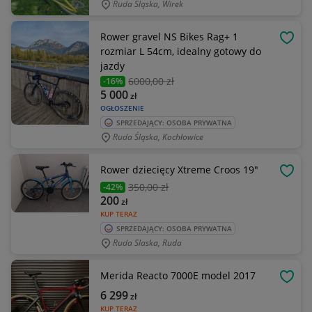
Ruda Śląska, Wirek
Rower gravel NS Bikes Rag+ 1
OBSE
rozmiar L 54cm, idealny gotowy do
jazdy
6000
,00 zł
-16%
5 000
zł
OGŁOSZENIE
SPRZEDAJĄCY: OSOBA PRYWATNA
Ruda Śląska, Kochłowice
Rower dziecięcy Xtreme Croos 19"
OBSE
350
,00 zł
-42%
200
zł
KUP TERAZ
SPRZEDAJĄCY: OSOBA PRYWATNA
Ruda Slaska, Ruda
Merida Reacto 7000E model 2017
OBSE
6 299
zł
KUP TERAZ