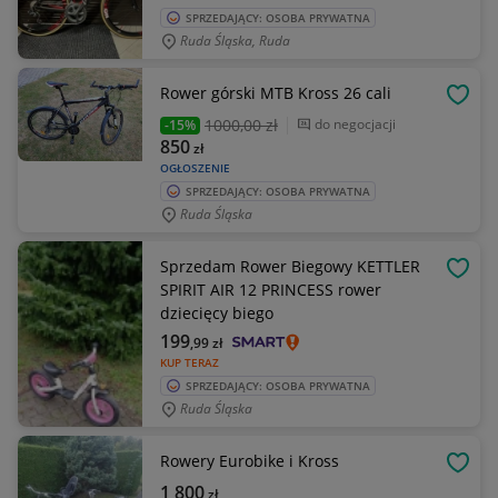
SPRZEDAJĄCY: OSOBA PRYWATNA
Ruda Śląska, Ruda
Rower górski MTB Kross 26 cali
OBSE
1000
,00 zł
do negocjacji
-15%
850
zł
OGŁOSZENIE
SPRZEDAJĄCY: OSOBA PRYWATNA
Ruda Śląska
Sprzedam Rower Biegowy KETTLER
OBSE
SPIRIT AIR 12 PRINCESS rower
dziecięcy biego
199
,99
zł
KUP TERAZ
SPRZEDAJĄCY: OSOBA PRYWATNA
Ruda Śląska
Rowery Eurobike i Kross
OBSE
1 800
zł