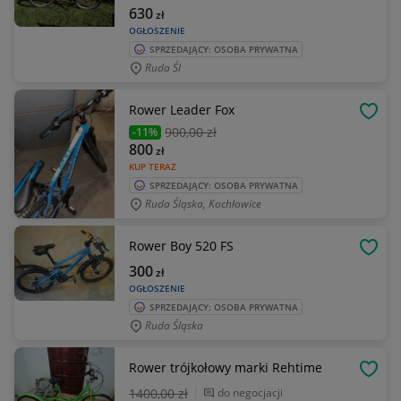
630
zł
OGŁOSZENIE
SPRZEDAJĄCY: OSOBA PRYWATNA
Ruda Śl
Rower Leader Fox
OBSE
900
,00 zł
-11%
800
zł
KUP TERAZ
SPRZEDAJĄCY: OSOBA PRYWATNA
Ruda Śląska, Kochłowice
Rower Boy 520 FS
OBSE
300
zł
OGŁOSZENIE
SPRZEDAJĄCY: OSOBA PRYWATNA
Ruda Śląska
Rower trójkołowy marki Rehtime
OBSE
1400
,00 zł
do negocjacji