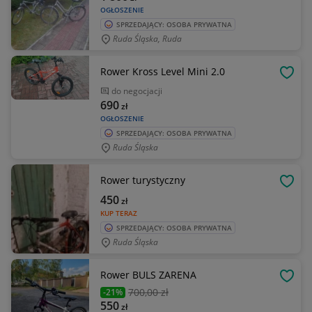
OGŁOSZENIE
SPRZEDAJĄCY: OSOBA PRYWATNA
Ruda Śląska, Ruda
Rower Kross Level Mini 2.0
OBSE
do negocjacji
690
zł
OGŁOSZENIE
SPRZEDAJĄCY: OSOBA PRYWATNA
Ruda Śląska
Rower turystyczny
OBSE
450
zł
KUP TERAZ
SPRZEDAJĄCY: OSOBA PRYWATNA
Ruda Śląska
Rower BULS ZARENA
OBSE
700
,00 zł
-21%
550
zł