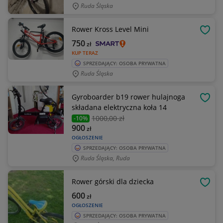
Ruda Śląska
Rower Kross Level Mini
OBSE
750
zł
KUP TERAZ
SPRZEDAJĄCY: OSOBA PRYWATNA
Ruda Śląska
Gyroboarder b19 rower hulajnoga
OBSE
składana elektryczna koła 14
1000
,00 zł
-10%
900
zł
OGŁOSZENIE
SPRZEDAJĄCY: OSOBA PRYWATNA
Ruda Śląska, Ruda
Rower górski dla dziecka
OBSE
600
zł
OGŁOSZENIE
SPRZEDAJĄCY: OSOBA PRYWATNA