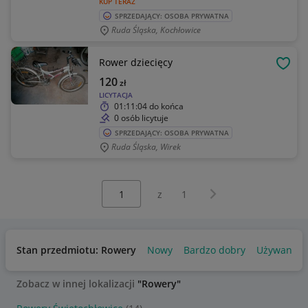
KUP TERAZ
SPRZEDAJĄCY: OSOBA PRYWATNA
Ruda Śląska, Kochłowice
Rower dziecięcy
OBSE
120
zł
LICYTACJA
01:11:04
do końca
0 osób licytuje
SPRZEDAJĄCY: OSOBA PRYWATNA
Ruda Śląska, Wirek
Wybierz stronę:
Następna strona
z
1
Stan przedmiotu: Rowery
Nowy
Bardzo dobry
Używany
Zobacz w innej lokalizacji
"Rowery"