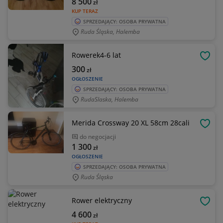
8 500
zł
KUP TERAZ
SPRZEDAJĄCY: OSOBA PRYWATNA
Ruda Śląska, Halemba
Rowerek4-6 lat
OBSE
300
zł
OGŁOSZENIE
SPRZEDAJĄCY: OSOBA PRYWATNA
RudaSlaska, Halemba
Merida Crossway 20 XL 58cm 28cali
OBSE
do negocjacji
1 300
zł
OGŁOSZENIE
SPRZEDAJĄCY: OSOBA PRYWATNA
Ruda Śląska
Rower elektryczny
OBSE
4 600
zł