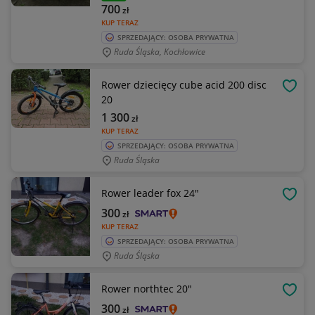
700
zł
KUP TERAZ
SPRZEDAJĄCY: OSOBA PRYWATNA
Ruda Śląska, Kochłowice
Rower dziecięcy cube acid 200 disc
OBSE
20
1 300
zł
KUP TERAZ
SPRZEDAJĄCY: OSOBA PRYWATNA
Ruda Śląska
Rower leader fox 24"
OBSE
300
zł
KUP TERAZ
SPRZEDAJĄCY: OSOBA PRYWATNA
Ruda Śląska
Rower northtec 20"
OBSE
300
zł