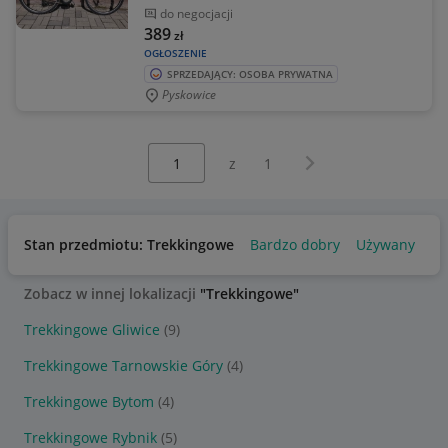
do negocjacji
389
zł
OGŁOSZENIE
SPRZEDAJĄCY: OSOBA PRYWATNA
Pyskowice
Wybierz stronę:
Następna strona
z
1
Stan przedmiotu: Trekkingowe
Bardzo dobry
Używany
Zobacz w innej lokalizacji
"Trekkingowe"
Trekkingowe Gliwice
(9)
Trekkingowe Tarnowskie Góry
(4)
Trekkingowe Bytom
(4)
Trekkingowe Rybnik
(5)