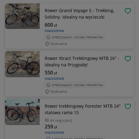
Rower Grand Voyage 5 - Trekking,
OBSE
Solidny. Idealny na wycieczki
600
zł
OGŁOSZENIE
SPRZEDAJĄCY: OSOBA PRYWATNA
Pyskowice
Rower Xtract Trekkingowy MTB 26" -
OBSE
Idealny na Przygodę!
550
zł
OGŁOSZENIE
SPRZEDAJĄCY: OSOBA PRYWATNA
Pyskowice
Rower trekkingowy Forester MTB 24"
OBSE
stalowa rama 15
do negocjacji
259
zł
OGŁOSZENIE