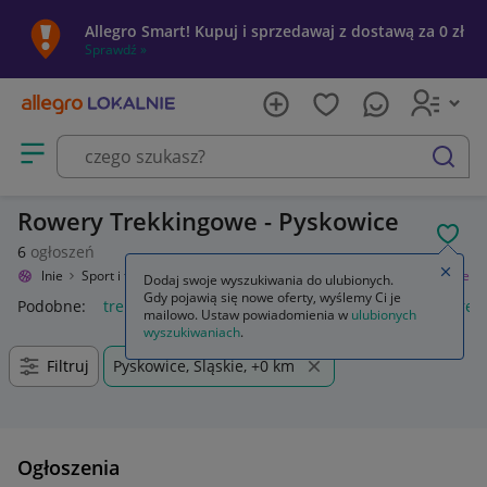
Allegro Smart! Kupuj i sprzedawaj z dostawą za 0 zł
Sprawdź »
Otwórz menu z kategoriami
szukaj
Rowery Trekkingowe - Pyskowice
POL
6
ogłoszeń
Zamkn
ro Lokalnie
Sport i turystyka
Rowery i akcesoria
Rowery
Trekkingowe
Dodaj swoje wyszukiwania do ulubionych.
Gdy pojawią się nowe oferty, wyślemy Ci je
Podobne:
trekkingowe
buty trekkingowe damskie
buty trek
mailowo. Ustaw powiadomienia w
ulubionych
wyszukiwaniach
.
Filtruj
Pyskowice, Śląskie, +0 km
Ogłoszenia