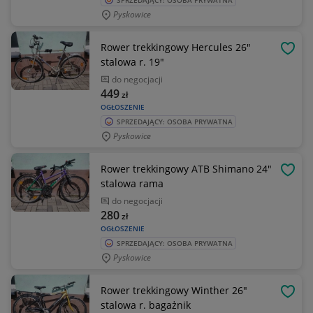
SPRZEDAJĄCY: OSOBA PRYWATNA
Pyskowice
Rower trekkingowy Hercules 26"
OBSE
stalowa r. 19"
do negocjacji
449
zł
OGŁOSZENIE
SPRZEDAJĄCY: OSOBA PRYWATNA
Pyskowice
Rower trekkingowy ATB Shimano 24"
OBSE
stalowa rama
do negocjacji
280
zł
OGŁOSZENIE
SPRZEDAJĄCY: OSOBA PRYWATNA
Pyskowice
Rower trekkingowy Winther 26"
OBSE
stalowa r. bagażnik