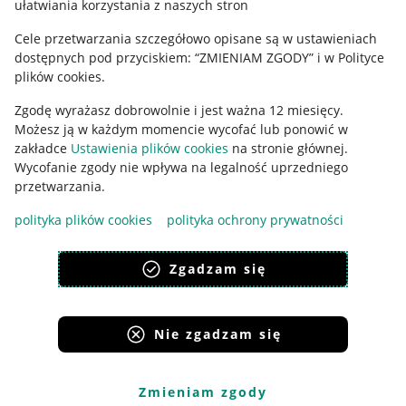
ułatwiania korzystania z naszych stron
Ustawienia plików "cookies"
Cele przetwarzania szczegółowo opisane są w ustawieniach
Udostępnianie lokalizacji
dostępnych pod przyciskiem: “ZMIENIAM ZGODY” i w Polityce
Informacje dla Aktu o Usługach Cyfrowych
plików cookies.
Zgodę wyrażasz dobrowolnie i jest ważna 12 miesięcy.
Pobierz aplikację
Możesz ją w każdym momencie wycofać lub ponowić w
zakładce
Ustawienia plików cookies
na stronie głównej.
Wycofanie zgody nie wpływa na legalność uprzedniego
przetwarzania.
polityka plików cookies
polityka ochrony prywatności
Zgadzam się
Nie zgadzam się
Korzystanie z serwisu oznacza akceptację
regulaminu
.
Zmieniam zgody