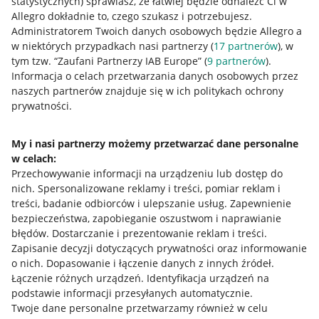
statystycznych) sprawiasz, że łatwiej będzie odnaleźć Ci w
Allegro dokładnie to, czego szukasz i potrzebujesz.
Administratorem Twoich danych osobowych będzie Allegro a
w niektórych przypadkach nasi partnerzy (
17
partnerów
), w
tym tzw. “Zaufani Partnerzy IAB Europe” (
9
partnerów
).
Przydatne informacje
Informacja o celach przetwarzania danych osobowych przez
naszych partnerów znajduje się w ich politykach ochrony
prywatności.
Jak to działa
Napisz do nas
My i nasi partnerzy możemy przetwarzać dane personalne
w celach:
Allegro Gadane dla sprzedających
Przechowywanie informacji na urządzeniu lub dostęp do
Allegro Gadane dla kupujących
nich
.
Spersonalizowane reklamy i treści, pomiar reklam i
treści, badanie odbiorców i ulepszanie usług
.
Zapewnienie
Mapa miejscowości
bezpieczeństwa, zapobieganie oszustwom i naprawianie
błędów
.
Dostarczanie i prezentowanie reklam i treści
.
Informacje prawne
Zapisanie decyzji dotyczących prywatności oraz informowanie
o nich
.
Dopasowanie i łączenie danych z innych źródeł
.
Regulamin
Łączenie różnych urządzeń
.
Identyfikacja urządzeń na
podstawie informacji przesyłanych automatycznie
.
Polityka plików "cookies"
Twoje dane personalne przetwarzamy również w celu