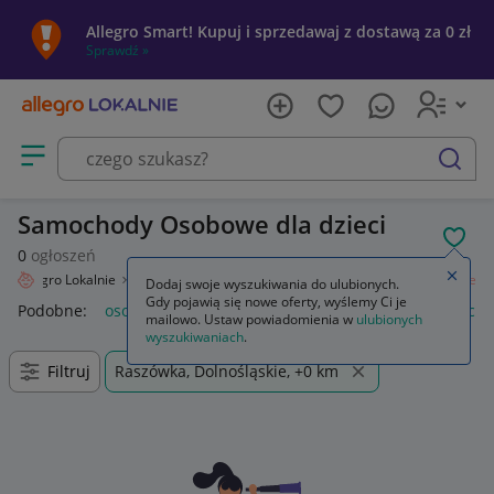
Allegro Smart! Kupuj i sprzedawaj z dostawą za 0 zł
Sprawdź »
Otwórz menu z kategoriami
szukaj
Samochody Osobowe dla dzieci
POL
0
ogłoszeń
Zamkn
Allegro Lokalnie
Dziecko
Zabawki
Samochody i pojazdy
Osobowe
Dodaj swoje wyszukiwania do ulubionych.
Gdy pojawią się nowe oferty, wyślemy Ci je
Podobne:
osobowe
samochody osobowe używane
samocho
mailowo. Ustaw powiadomienia w
ulubionych
wyszukiwaniach
.
Filtruj
Raszówka, Dolnośląskie, +0 km