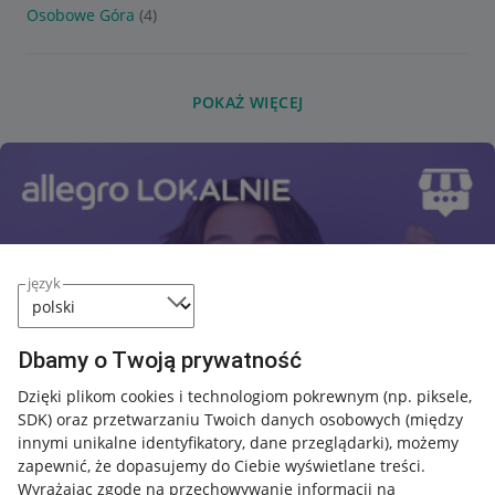
Osobowe Góra
(4)
POKAŻ WIĘCEJ
język
Dbamy o Twoją prywatność
Dzięki plikom cookies i technologiom pokrewnym
(np. piksele,
SDK)
oraz przetwarzaniu Twoich danych osobowych
(między
innymi unikalne identyfikatory, dane przeglądarki)
, możemy
zapewnić, że dopasujemy do Ciebie wyświetlane treści.
Wyrażając zgodę na przechowywanie informacji na