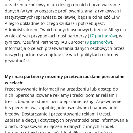
urządzeniu końcowym lub dostęp do nich i przetwarzanie
danych (w tym w obszarze profilowania, analiz rynkowych i
statystycznych) sprawiasz, że łatwiej będzie odnaleźć Ci w
Allegro dokładnie to, czego szukasz i potrzebujesz.
Przydatne informacje
Administratorem Twoich danych osobowych będzie Allegro a
w niektórych przypadkach nasi partnerzy (
17
partnerów
), w
Jak to działa
tym tzw. “Zaufani Partnerzy IAB Europe” (
9
partnerów
).
Informacja o celach przetwarzania danych osobowych przez
Napisz do nas
naszych partnerów znajduje się w ich politykach ochrony
prywatności.
Allegro Gadane dla sprzedających
Allegro Gadane dla kupujących
My i nasi partnerzy możemy przetwarzać dane personalne
w celach:
Mapa miejscowości
Przechowywanie informacji na urządzeniu lub dostęp do
nich
.
Spersonalizowane reklamy i treści, pomiar reklam i
Informacje prawne
treści, badanie odbiorców i ulepszanie usług
.
Zapewnienie
bezpieczeństwa, zapobieganie oszustwom i naprawianie
Regulamin
błędów
.
Dostarczanie i prezentowanie reklam i treści
.
Zapisanie decyzji dotyczących prywatności oraz informowanie
Polityka plików "cookies"
o nich
.
Dopasowanie i łączenie danych z innych źródeł
.
Ustawienia plików "cookies"
Łączenie różnych urządzeń
.
Identyfikacja urządzeń na