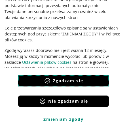
podstawie informacji przesyłanych automatycznie
.
Udostępnianie lokalizacji
Twoje dane personalne przetwarzamy również w celu
ułatwiania korzystania z naszych stron
Informacje dla Aktu o Usługach Cyfrowych
Cele przetwarzania szczegółowo opisane są w ustawieniach
Pobierz aplikację
dostępnych pod przyciskiem: “ZMIENIAM ZGODY” i w Polityce
plików cookies.
Zgodę wyrażasz dobrowolnie i jest ważna 12 miesięcy.
Możesz ją w każdym momencie wycofać lub ponowić w
zakładce
Ustawienia plików cookies
na stronie głównej.
Wycofanie zgody nie wpływa na legalność uprzedniego
przetwarzania.
Zgadzam się
polityka plików cookies
polityka ochrony prywatności
Nie zgadzam się
Korzystanie z serwisu oznacza akceptację
regulaminu
.
Zmieniam zgody