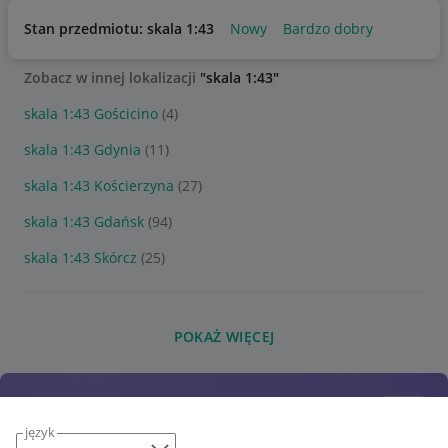
Stan przedmiotu: skala 1:43
Nowy
Bardzo dobry
Zobacz w innej lokalizacji
"skala 1:43"
skala 1:43 Gościcino
(4)
skala 1:43 Gdynia
(11)
skala 1:43 Kościerzyna
(27)
skala 1:43 Gdańsk
(94)
skala 1:43 Skórcz
(25)
POKAŻ WIĘCEJ
język