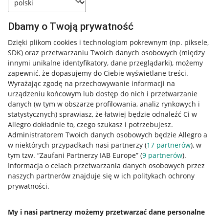
Dbamy o Twoją prywatność
Dzięki plikom cookies i technologiom pokrewnym
(np. piksele,
SDK)
oraz przetwarzaniu Twoich danych osobowych
(między
innymi unikalne identyfikatory, dane przeglądarki)
, możemy
zapewnić, że dopasujemy do Ciebie wyświetlane treści.
Wyrażając zgodę na przechowywanie informacji na
urządzeniu końcowym lub dostęp do nich i przetwarzanie
danych (w tym w obszarze profilowania, analiz rynkowych i
statystycznych) sprawiasz, że łatwiej będzie odnaleźć Ci w
Allegro dokładnie to, czego szukasz i potrzebujesz.
Administratorem Twoich danych osobowych będzie Allegro a
w niektórych przypadkach nasi partnerzy (
17
partnerów
), w
tym tzw. “Zaufani Partnerzy IAB Europe” (
9
partnerów
).
Przydatne informacje
Informacja o celach przetwarzania danych osobowych przez
naszych partnerów znajduje się w ich politykach ochrony
prywatności.
Jak to działa
Napisz do nas
My i nasi partnerzy możemy przetwarzać dane personalne