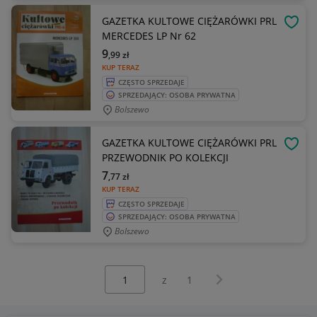
GAZETKA KULTOWE CIĘŻARÓWKI PRL
OBSE
MERCEDES LP Nr 62
9
,99
zł
KUP TERAZ
CZĘSTO SPRZEDAJE
SPRZEDAJĄCY: OSOBA PRYWATNA
Bolszewo
GAZETKA KULTOWE CIĘŻARÓWKI PRL
OBSE
PRZEWODNIK PO KOLEKCJI
7
,77
zł
KUP TERAZ
CZĘSTO SPRZEDAJE
SPRZEDAJĄCY: OSOBA PRYWATNA
Bolszewo
Wybierz stronę:
Następna strona
z
1