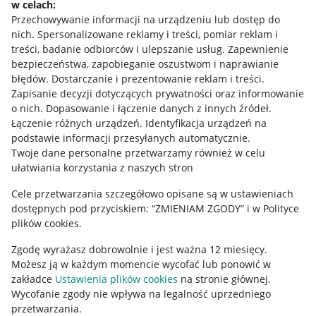
w celach:
Allegro Gadane dla sprzedających
Przechowywanie informacji na urządzeniu lub dostęp do
Allegro Gadane dla kupujących
nich
.
Spersonalizowane reklamy i treści, pomiar reklam i
treści, badanie odbiorców i ulepszanie usług
.
Zapewnienie
Mapa miejscowości
bezpieczeństwa, zapobieganie oszustwom i naprawianie
błędów
.
Dostarczanie i prezentowanie reklam i treści
.
Informacje prawne
Zapisanie decyzji dotyczących prywatności oraz informowanie
o nich
.
Dopasowanie i łączenie danych z innych źródeł
.
Regulamin
Łączenie różnych urządzeń
.
Identyfikacja urządzeń na
podstawie informacji przesyłanych automatycznie
.
Polityka plików "cookies"
Twoje dane personalne przetwarzamy również w celu
ułatwiania korzystania z naszych stron
Ustawienia plików "cookies"
Cele przetwarzania szczegółowo opisane są w ustawieniach
Udostępnianie lokalizacji
dostępnych pod przyciskiem: “ZMIENIAM ZGODY” i w Polityce
Informacje dla Aktu o Usługach Cyfrowych
plików cookies.
Zgodę wyrażasz dobrowolnie i jest ważna 12 miesięcy.
Pobierz aplikację
Możesz ją w każdym momencie wycofać lub ponowić w
zakładce
Ustawienia plików cookies
na stronie głównej.
Wycofanie zgody nie wpływa na legalność uprzedniego
przetwarzania.