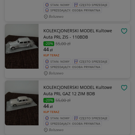
STAN: NOWY
CZĘSTO SPRZEDAJE
SPRZEDAJĄCY: OSOBA PRYWATNA
Bolszewo
KOLEKCJONERSKI MODEL Kultowe
OBSE
Auta PRL ZIS - 110BDB
55
,00 zł
-20%
44
zł
KUP TERAZ
STAN: NOWY
CZĘSTO SPRZEDAJE
SPRZEDAJĄCY: OSOBA PRYWATNA
Bolszewo
KOLEKCJONERSKI MODEL Kultowe
OBSE
Auta PRL GAZ 12 ZIM BDB
55
,00 zł
-20%
44
zł
KUP TERAZ
STAN: NOWY
CZĘSTO SPRZEDAJE
SPRZEDAJĄCY: OSOBA PRYWATNA
Bolszewo