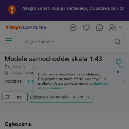
Allegro Smart! Kupuj i sprzedawaj z dostawą za 0 zł
Sprawdź »
Otwórz menu z kategoriami
szukaj
Modele samochodów skala 1:43
POL
7
ogłoszeń
Zamkn
nie
Kolekcje i sztuka
Kolekcje
Modelarstwo
Samochody
skala 1:43
Dodaj swoje wyszukiwania do ulubionych.
Gdy pojawią się nowe oferty, wyślemy Ci je
Podobne:
skala 1 43
star skala 1 43
audi a4 b9 skala 1 43
mailowo. Ustaw powiadomienia w
ulubionych
wyszukiwaniach
.
Filtruj
Bolszewo, Pomorskie, +0 km
Ogłoszenia