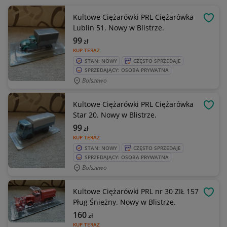
Kultowe Ciężarówki PRL Ciężarówka
OBSE
Lublin 51. Nowy w Blistrze.
99
zł
KUP TERAZ
STAN: NOWY
CZĘSTO SPRZEDAJE
SPRZEDAJĄCY: OSOBA PRYWATNA
Bolszewo
Kultowe Ciężarówki PRL Ciężarówka
OBSE
Star 20. Nowy w Blistrze.
99
zł
KUP TERAZ
STAN: NOWY
CZĘSTO SPRZEDAJE
SPRZEDAJĄCY: OSOBA PRYWATNA
Bolszewo
Kultowe Ciężarówki PRL nr 30 ZIŁ 157
OBSE
Pług Śnieżny. Nowy w Blistrze.
160
zł
KUP TERAZ