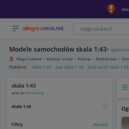
All
Otwórz menu z kategoriami
Modele samochodów skala 1:43
1
ogłoszeni
Allegro Lokalnie
Kolekcje i sztuka
Kolekcje
Modelarstwo
Sam
Podobne:
skala 1 43
star skala 1 43
audi a4 b9 skala 1 43
skala 1:43
Wido
wróć do
Samochody
skala 1:43
1
Og
Filtry
Wyczyść