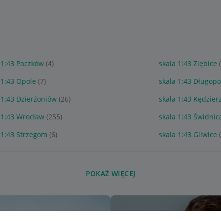
 1:43 Paczków
(4)
skala 1:43 Ziębice
 1:43 Opole
(7)
skala 1:43 Długop
 1:43 Dzierżoniów
(26)
skala 1:43 Kędzier
 1:43 Wrocław
(255)
skala 1:43 Świdnic
 1:43 Strzegom
(6)
skala 1:43 Gliwice
POKAŻ WIĘCEJ