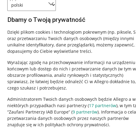
Dbamy o Twoją prywatność
Dzięki plikom cookies i technologiom pokrewnym
(np. piksele, 
oraz przetwarzaniu Twoich danych osobowych
(między innymi
unikalne identyfikatory, dane przeglądarki)
, możemy zapewnić, 
dopasujemy do Ciebie wyświetlane treści.
Wyrażając zgodę na przechowywanie informacji na urządzeniu
końcowym lub dostęp do nich i przetwarzanie danych (w tym w
obszarze profilowania, analiz rynkowych i statystycznych)
sprawiasz, że łatwiej będzie odnaleźć Ci w Allegro dokładnie to,
czego szukasz i potrzebujesz.
Przydatne informacje
Informacje p
Administratorem Twoich danych osobowych będzie Allegro a w
niektórych przypadkach nasi partnerzy (
17
partnerów
), w tym t
Jak to działa
Regulamin
“Zaufani Partnerzy IAB Europe” (
9
partnerów
). Informacja o cel
Napisz do nas
Polityka plików
przetwarzania danych osobowych przez naszych partnerów
znajduje się w ich politykach ochrony prywatności.
Allegro Gadane dla sprzedających
Ustawienia plik