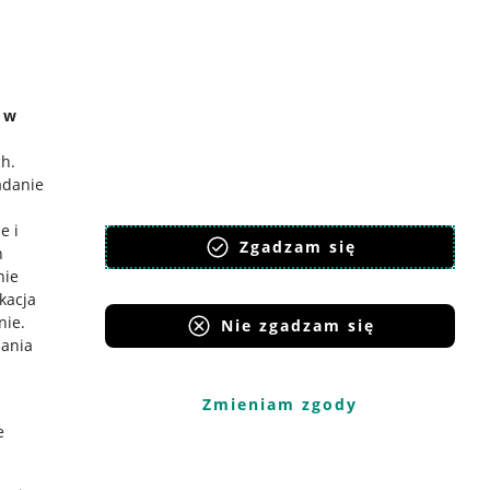
e w
ch
.
adanie
e i
Zgadzam się
h
nie
ikacja
nie
.
Nie zgadzam się
iania
Zmieniam zgody
e