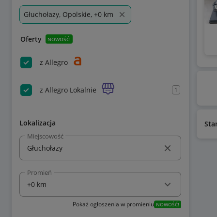
Głuchołazy, Opolskie, +0 km
Oferty
NOWOŚĆ!
z Allegro
z Allegro Lokalnie
1
Lokalizacja
Sta
Miejscowość
Promień
Pokaż ogłoszenia w promieniu
NOWOŚĆ!