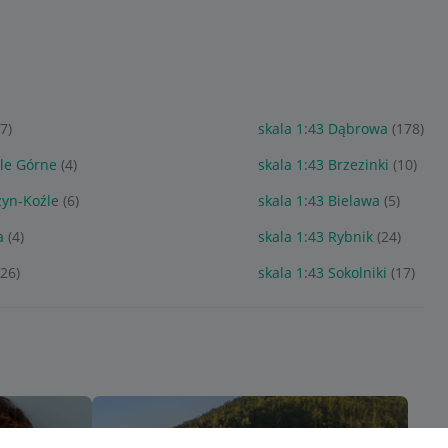
(7)
skala 1:43 Dąbrowa
(178)
ole Górne
(4)
skala 1:43 Brzezinki
(10)
zyn-Koźle
(6)
skala 1:43 Bielawa
(5)
a
(4)
skala 1:43 Rybnik
(24)
(26)
skala 1:43 Sokolniki
(17)