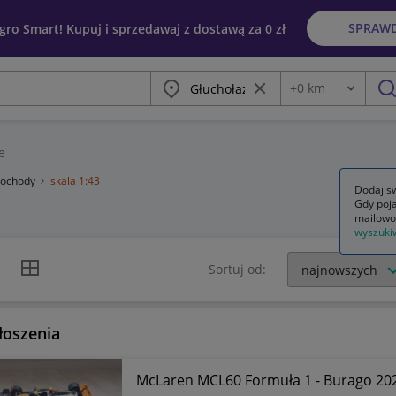
SPRAW
egro Smart! Kupuj i sprzedawaj z dostawą za 0 zł
Miasto
Wyczyść frazę
+
0
km
Odległość
szu
e
ochody
skala 1:43
Dodaj sw
Gdy poja
mailowo
wyszuki
k listy
Widok siatki
Sortuj od:
łoszenia
McLaren MCL60 Formuła 1 - Burago