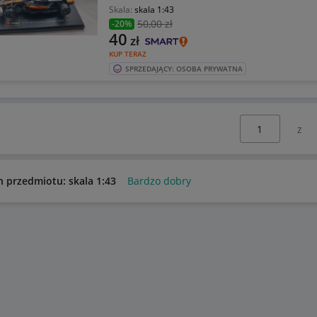
Skala:
skala 1:43
50
,00 zł
-20%
40
zł
KUP TERAZ
SPRZEDAJĄCY: OSOBA PRYWATNA
Wybierz stronę:
n przedmiotu: skala 1:43
Bardzo dobry