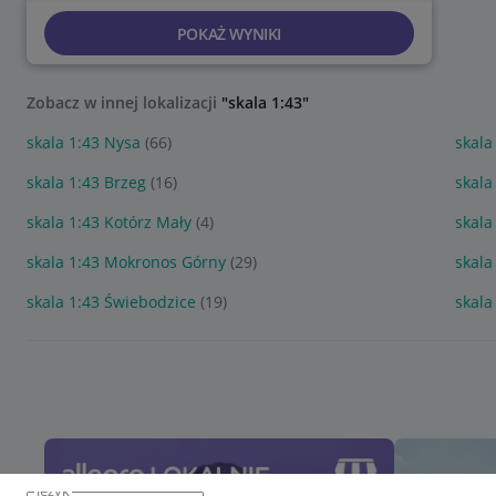
POKAŻ WYNIKI
Zobacz w innej lokalizacji
"skala 1:43"
skala 1:43 Nysa
(66)
skala
skala 1:43 Brzeg
(16)
skala
skala 1:43 Kotórz Mały
(4)
skala
skala 1:43 Mokronos Górny
(29)
skala
skala 1:43 Świebodzice
(19)
skala
język