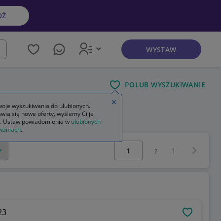
DŹ
WYSTAW
kaj
POLUB WYSZUKIWANIE
Zamknij wskazówkę
oje wyszukiwania do ulubionych.
wią się nowe oferty, wyślemy Ci je
. Ustaw powiadomienia w
ulubionych
waniach
.
Wybierz stronę:
Następna 
z
1
 2023
OBSERWU