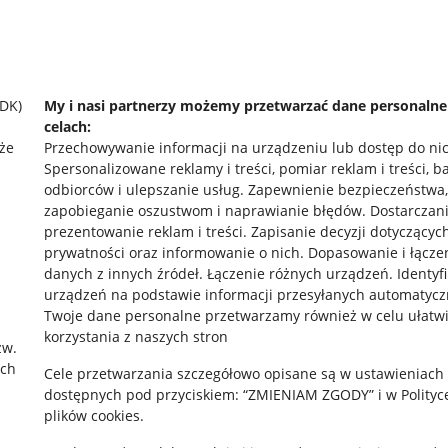
SDK)
My i nasi partnerzy możemy przetwarzać dane personaln
celach:
że
Przechowywanie informacji na urządzeniu lub dostęp do ni
Spersonalizowane reklamy i treści, pomiar reklam i treści, b
odbiorców i ulepszanie usług
.
Zapewnienie bezpieczeństwa,
zapobieganie oszustwom i naprawianie błędów
.
Dostarczani
prezentowanie reklam i treści
.
Zapisanie decyzji dotyczącyc
prywatności oraz informowanie o nich
.
Dopasowanie i łącze
danych z innych źródeł
.
Łączenie różnych urządzeń
.
Identyf
urządzeń na podstawie informacji przesyłanych automatycz
rawne
Pobierz aplikację
Twoje dane personalne przetwarzamy również w celu ułatw
korzystania z naszych stron
zw.
ach
Cele przetwarzania szczegółowo opisane są w ustawieniach
 "cookies"
dostępnych pod przyciskiem: “ZMIENIAM ZGODY” i w Polityc
plików cookies.
ów "cookies"