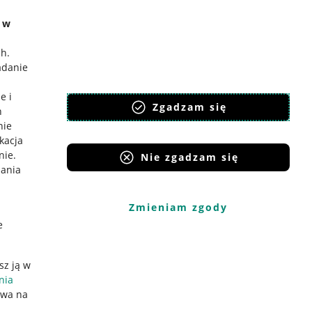
e w
ch
.
adanie
e i
Zgadzam się
h
nie
ikacja
nie
.
Nie zgadzam się
iania
Zmieniam zgody
e
sz ją w
nia
ywa na