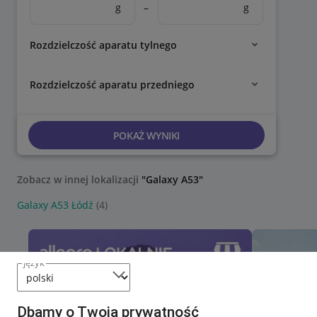
g
–
g
Rozdzielczość aparatu tylnego
Rozdzielczość aparatu przedniego
POKAŻ WYNIKI
Zobacz w innej lokalizacji
"Galaxy A53"
Galaxy A53 Łódź
(4)
język
Dbamy o Twoją prywatność