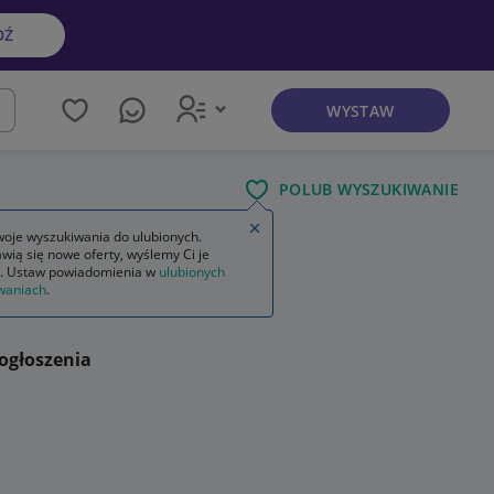
DŹ
WYSTAW
kaj
POLUB WYSZUKIWANIE
Zamknij wskazówkę
oje wyszukiwania do ulubionych.
wią się nowe oferty, wyślemy Ci je
samsung galaxy a53
. Ustaw powiadomienia w
ulubionych
waniach
.
ogłoszenia