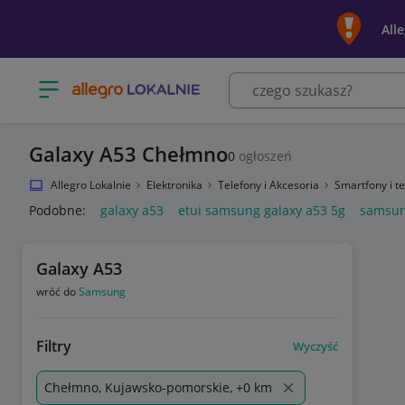
All
Otwórz menu z kategoriami
Galaxy A53 Chełmno
0
ogłoszeń
Allegro Lokalnie
Elektronika
Telefony i Akcesoria
Smartfony i 
Podobne:
galaxy a53
etui samsung galaxy a53 5g
samsun
Galaxy A53
wróć do
Samsung
Filtry
Wyczyść
Chełmno, Kujawsko-pomorskie, +0 km