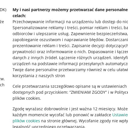
SDK)
My i nasi partnerzy możemy przetwarzać dane personaln
celach:
że
Przechowywanie informacji na urządzeniu lub dostęp do ni
Spersonalizowane reklamy i treści, pomiar reklam i treści, b
odbiorców i ulepszanie usług
.
Zapewnienie bezpieczeństwa,
zapobieganie oszustwom i naprawianie błędów
.
Dostarczani
prezentowanie reklam i treści
.
Zapisanie decyzji dotyczącyc
prywatności oraz informowanie o nich
.
Dopasowanie i łącze
danych z innych źródeł
.
Łączenie różnych urządzeń
.
Identyf
urządzeń na podstawie informacji przesyłanych automatycz
rawne
Pobierz aplikację
Twoje dane personalne przetwarzamy również w celu ułatw
korzystania z naszych stron
zw.
ach
Cele przetwarzania szczegółowo opisane są w ustawieniach
 "cookies"
dostępnych pod przyciskiem: “ZMIENIAM ZGODY” i w Polityc
plików cookies.
ów "cookies"
Zgodę wyrażasz dobrowolnie i jest ważna 12 miesięcy. Może
okalizacji
każdym momencie wycofać lub ponowić w zakładce
Ustawie
 Aktu o Usługach Cyfrowych
plików cookies
na stronie głównej. Wycofanie zgody nie wpł
legalność uprzedniego przetwarzania.