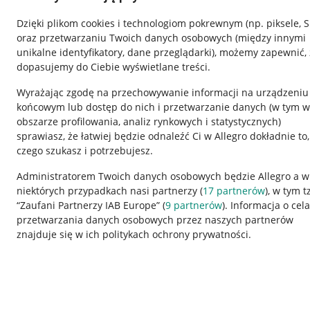
Dzięki plikom cookies i technologiom pokrewnym
(np. piksele, 
oraz przetwarzaniu Twoich danych osobowych
(między innymi
unikalne identyfikatory, dane przeglądarki)
, możemy zapewnić, 
dopasujemy do Ciebie wyświetlane treści.
Wyrażając zgodę na przechowywanie informacji na urządzeniu
końcowym lub dostęp do nich i przetwarzanie danych (w tym w
obszarze profilowania, analiz rynkowych i statystycznych)
sprawiasz, że łatwiej będzie odnaleźć Ci w Allegro dokładnie to,
czego szukasz i potrzebujesz.
Przydatne informacje
Informacje p
Administratorem Twoich danych osobowych będzie Allegro a w
niektórych przypadkach nasi partnerzy (
17
partnerów
), w tym t
Jak to działa
Regulamin
“Zaufani Partnerzy IAB Europe” (
9
partnerów
). Informacja o cel
Napisz do nas
Polityka plików
przetwarzania danych osobowych przez naszych partnerów
znajduje się w ich politykach ochrony prywatności.
Allegro Gadane dla sprzedających
Ustawienia plik
Allegro Gadane dla kupujących
Udostępnianie l
Mapa miejscowości
Informacje dla