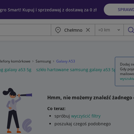
SPRAW
egro Smart! Kupuj i sprzedawaj z dostawą za 0 zł
Miasto
Wyczyść frazę
+
0
km
Odległość
szu
telefony komórkowe
Samsung
Galaxy A53
Dodaj sw
Gdy poja
g galaxy a53 5g
szkło hartowane samsung galaxy a53 5g
etui 
mailowo
wyszuki
Hmm, nie możemy znaleźć żadnego 
Co teraz:
spróbuj
wyczyścić filtry
poszukaj czegoś podobnego