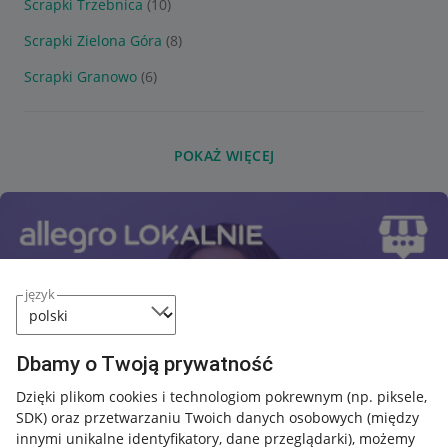
Scrapki Trzebnica
(10)
Scrapki Zielona Góra
(8)
Scrapki Granowo
(6)
POKAŻ WIĘCEJ
język
Dbamy o Twoją prywatność
Dzięki plikom cookies i technologiom pokrewnym
(np. piksele,
SDK)
oraz przetwarzaniu Twoich danych osobowych
(między
innymi unikalne identyfikatory, dane przeglądarki)
, możemy