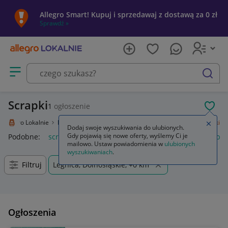
Allegro Smart! Kupuj i sprzedawaj z dostawą za 0 zł
Sprawdź »
Otwórz menu z kategoriami
szukaj
Scrapki
1
ogłoszenie
POL
Allegro Lokalnie
Kolekcje i sztuka
Rękodzieło
Scrapbooking
Scrapki
Zamkn
Dodaj swoje wyszukiwania do ulubionych.
Gdy pojawią się nowe oferty, wyślemy Ci je
Podobne:
scrapki
scrapki drewniane
scrapki ślub
scrapki
mailowo. Ustaw powiadomienia w
ulubionych
wyszukiwaniach
.
Filtruj
Legnica, Dolnośląskie, +0 km
Ogłoszenia