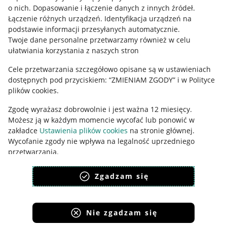
o nich
.
Dopasowanie i łączenie danych z innych źródeł
.
Polityka plików "cookies"
Łączenie różnych urządzeń
.
Identyfikacja urządzeń na
podstawie informacji przesyłanych automatycznie
.
Ustawienia plików "cookies"
Twoje dane personalne przetwarzamy również w celu
Udostępnianie lokalizacji
ułatwiania korzystania z naszych stron
Informacje dla Aktu o Usługach Cyfrowych
Cele przetwarzania szczegółowo opisane są w ustawieniach
dostępnych pod przyciskiem: “ZMIENIAM ZGODY” i w Polityce
Pobierz aplikację
plików cookies.
Zgodę wyrażasz dobrowolnie i jest ważna 12 miesięcy.
Możesz ją w każdym momencie wycofać lub ponowić w
zakładce
Ustawienia plików cookies
na stronie głównej.
Wycofanie zgody nie wpływa na legalność uprzedniego
przetwarzania.
polityka plików cookies
polityka ochrony prywatności
Zgadzam się
Nie zgadzam się
Korzystanie z serwisu oznacza akceptację
regulaminu
.