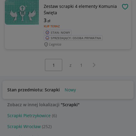
Zestaw scrapki 4 elementy Komunia
OBSE
Święta
3
zł
KUP TERAZ
STAN: NOWY
SPRZEDAJĄCY: OSOBA PRYWATNA
Legnica
Wybierz stronę:
Następna strona
z
1
Stan przedmiotu: Scrapki
Nowy
Zobacz w innej lokalizacji
"Scrapki"
Scrapki Pietrzykowice
(6)
Scrapki Wrocław
(252)