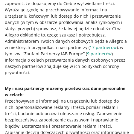
zapewnić, że dopasujemy do Ciebie wyświetlane treści.
Wyrażając zgodę na przechowywanie informacji na
urządzeniu końcowym lub dostęp do nich i przetwarzanie
danych (w tym w obszarze profilowania, analiz rynkowych i
statystycznych) sprawiasz, że łatwiej będzie odnaleźć Ci w
Allegro dokładnie to, czego szukasz i potrzebujesz.
Administratorem Twoich danych osobowych będzie Allegro a
Przydatne informacje
w niektórych przypadkach nasi partnerzy (
17
partnerów
), w
tym tzw. “Zaufani Partnerzy IAB Europe” (
9
partnerów
).
Informacja o celach przetwarzania danych osobowych przez
Jak to działa
naszych partnerów znajduje się w ich politykach ochrony
Napisz do nas
prywatności.
Allegro Gadane dla sprzedających
My i nasi partnerzy możemy przetwarzać dane personalne
Allegro Gadane dla kupujących
w celach:
Przechowywanie informacji na urządzeniu lub dostęp do
Mapa miejscowości
nich
.
Spersonalizowane reklamy i treści, pomiar reklam i
treści, badanie odbiorców i ulepszanie usług
.
Zapewnienie
Informacje prawne
bezpieczeństwa, zapobieganie oszustwom i naprawianie
błędów
.
Dostarczanie i prezentowanie reklam i treści
.
Regulamin
Zapisanie decyzji dotyczących prywatności oraz informowanie