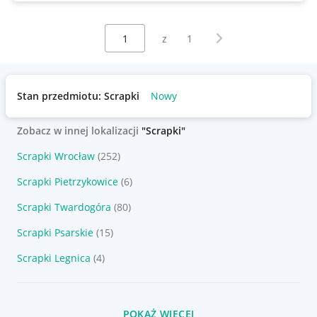
Wybierz stronę:
Następna strona
z
1
Stan przedmiotu: Scrapki
Nowy
Zobacz w innej lokalizacji
"Scrapki"
Scrapki Wrocław
(252)
Scrapki Pietrzykowice
(6)
Scrapki Twardogóra
(80)
Scrapki Psarskie
(15)
Scrapki Legnica
(4)
POKAŻ WIĘCEJ