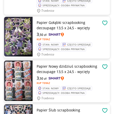
STAN: NOWY
CZĘSTO SPRZEDAJE
SPRZEDAJĄCY: OSOBA PRYWATNA
Trzebnica
Papier Gołąbki scrapbooking
OBSE
decoupage 13,5 x 24,5 - wycięty
3
,50
zł
KUP TERAZ
STAN: NOWY
CZĘSTO SPRZEDAJE
SPRZEDAJĄCY: OSOBA PRYWATNA
Trzebnica
Papier Nowy dzidziuś scrapbooking
OBSE
decoupage 13,5 x 24,5 - wycięty
3
,50
zł
KUP TERAZ
STAN: NOWY
CZĘSTO SPRZEDAJE
SPRZEDAJĄCY: OSOBA PRYWATNA
Trzebnica
Papier Ślub scrapbooking
OBSE