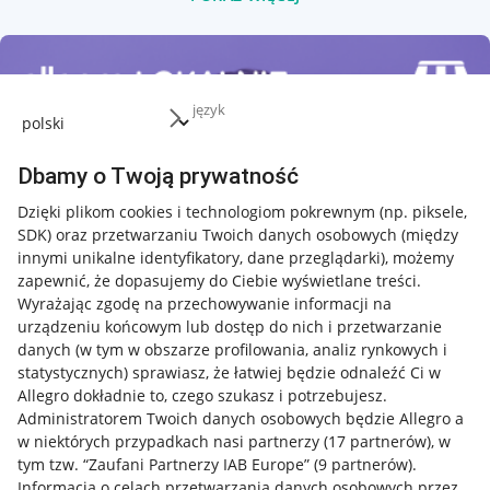
język
Dbamy o Twoją prywatność
Dzięki plikom cookies i technologiom pokrewnym
(np. piksele,
SDK)
oraz przetwarzaniu Twoich danych osobowych
(między
innymi unikalne identyfikatory, dane przeglądarki)
, możemy
zapewnić, że dopasujemy do Ciebie wyświetlane treści.
Wyrażając zgodę na przechowywanie informacji na
urządzeniu końcowym lub dostęp do nich i przetwarzanie
danych (w tym w obszarze profilowania, analiz rynkowych i
statystycznych) sprawiasz, że łatwiej będzie odnaleźć Ci w
Allegro dokładnie to, czego szukasz i potrzebujesz.
Administratorem Twoich danych osobowych będzie Allegro a
w niektórych przypadkach nasi partnerzy (
17
partnerów
), w
tym tzw. “Zaufani Partnerzy IAB Europe” (
9
partnerów
).
Przydatne informacje
Informacja o celach przetwarzania danych osobowych przez