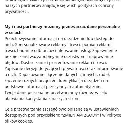
naszych partnerów znajduje się w ich politykach ochrony
prywatności.
Jak to działa
Napisz do nas
My i nasi partnerzy możemy przetwarzać dane personalne
w celach:
Allegro Gadane dla sprzedających
Przechowywanie informacji na urządzeniu lub dostęp do
Allegro Gadane dla kupujących
nich
.
Spersonalizowane reklamy i treści, pomiar reklam i
treści, badanie odbiorców i ulepszanie usług
.
Zapewnienie
Mapa miejscowości
bezpieczeństwa, zapobieganie oszustwom i naprawianie
błędów
.
Dostarczanie i prezentowanie reklam i treści
.
Informacje prawne
Zapisanie decyzji dotyczących prywatności oraz informowanie
o nich
.
Dopasowanie i łączenie danych z innych źródeł
.
Regulamin
Łączenie różnych urządzeń
.
Identyfikacja urządzeń na
podstawie informacji przesyłanych automatycznie
.
Polityka plików "cookies"
Twoje dane personalne przetwarzamy również w celu
ułatwiania korzystania z naszych stron
Ustawienia plików "cookies"
Cele przetwarzania szczegółowo opisane są w ustawieniach
Udostępnianie lokalizacji
dostępnych pod przyciskiem: “ZMIENIAM ZGODY” i w Polityce
Informacje dla Aktu o Usługach Cyfrowych
plików cookies.