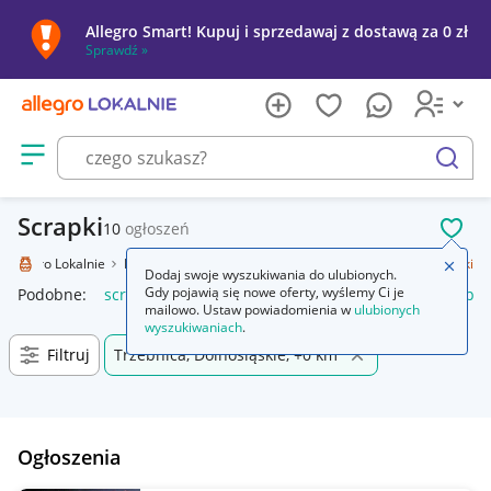
Allegro Smart! Kupuj i sprzedawaj z dostawą za 0 zł
Sprawdź »
Otwórz menu z kategoriami
szukaj
Scrapki
10
ogłoszeń
POL
Allegro Lokalnie
Kolekcje i sztuka
Rękodzieło
Scrapbooking
Scrapki
Zamkn
Dodaj swoje wyszukiwania do ulubionych.
Gdy pojawią się nowe oferty, wyślemy Ci je
Podobne:
scrapki
scrapki drewniane
scrapki ślub
scrapki
mailowo. Ustaw powiadomienia w
ulubionych
wyszukiwaniach
.
Filtruj
Trzebnica, Dolnośląskie, +0 km
Ogłoszenia