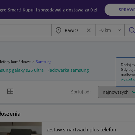
SPRAW
egro Smart! Kupuj i sprzedawaj z dostawą za 0 zł
Miasto
Wyczyść frazę
+
0
km
Odległość
szu
telefony komórkowe
Samsung
Dodaj sw
Gdy poja
sung galaxy s26 ultra
ładowarka samsung
mailowo
wyszuki
k listy
Widok siatki
Sortuj od:
łoszenia
zestaw smartwach plus telefon