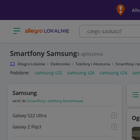
All
Otwórz menu z kategoriami
Smartfony Samsung
3
ogłoszenia
Allegro Lokalnie
Elektronika
Telefony i Akcesoria
Smartfony i 
Podobne:
samsung s25
samsung s26
samsung s24
sam
Samsung
Wido
wróć do
Smartfony i telefony komórkowe
Galaxy S22 Ultra
1
Og
Galaxy Z Flip3
1