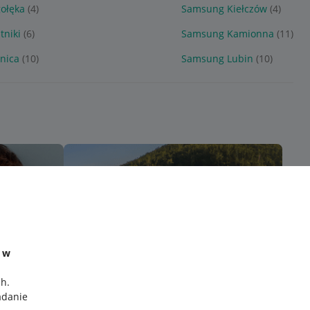
ołęka
(4)
Samsung Kiełczów
(4)
tniki
(6)
Samsung Kamionna
(11)
nica
(10)
Samsung Lubin
(10)
e w
ch
.
adanie