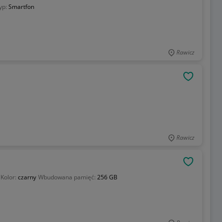
yp:
Smartfon
Rawicz
OBSERWU
Rawicz
OBSERWU
Kolor:
czarny
Wbudowana pamięć:
256 GB