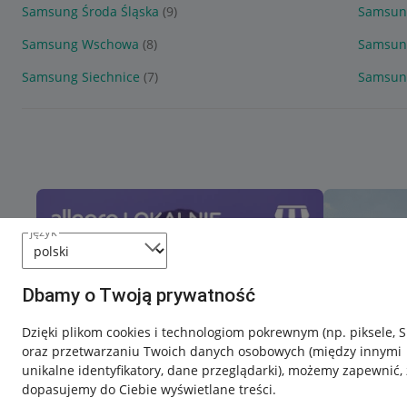
Samsung Środa Śląska
(9)
Samsun
Samsung Wschowa
(8)
Samsung
Samsung Siechnice
(7)
Samsun
język
Dbamy o Twoją prywatność
Dzięki plikom cookies i technologiom pokrewnym
(np. piksele, 
oraz przetwarzaniu Twoich danych osobowych
(między innymi
unikalne identyfikatory, dane przeglądarki)
, możemy zapewnić, 
dopasujemy do Ciebie wyświetlane treści.