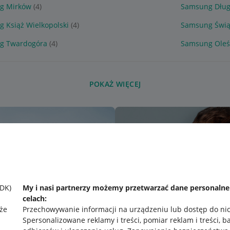
g Mirków
(4)
Samsung Dług
 Książ Wielkopolski
(4)
Samsung Świą
g Twardogóra
(4)
Samsung Oleś
POKAŻ WIĘCEJ
SDK)
My i nasi partnerzy możemy przetwarzać dane personaln
celach:
że
Przechowywanie informacji na urządzeniu lub dostęp do ni
Spersonalizowane reklamy i treści, pomiar reklam i treści, b