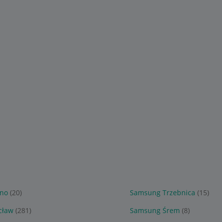
zno
(20)
Samsung Trzebnica
(15)
cław
(281)
Samsung Śrem
(8)