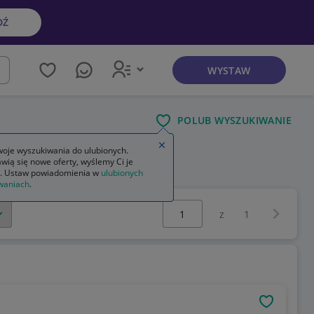
DŹ
WYSTAW
kaj
POLUB WYSZUKIWANIE
Zamknij wskazówkę
oje wyszukiwania do ulubionych.
wią się nowe oferty, wyślemy Ci je
. Ustaw powiadomienia w
ulubionych
waniach
.
Wybierz stronę:
Następna 
z
1
OBSERWU