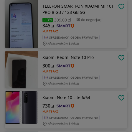
TELEFON SMARTFON XIAOMI MI 10T
OBSE
PRO 8 GB / 128 GB 5G
399
,00 zł
do negocjacji
-13%
345
zł
KUP TERAZ
SPRZEDAJĄCY: OSOBA PRYWATNA
Aleksandrów Łódzki
Xiaomi Redmi Note 10 Pro
OBSE
300
zł
KUP TERAZ
SPRZEDAJĄCY: OSOBA PRYWATNA
Aleksandrów Łódzki
Xiaomi Note 10 Lite 6/64
OBSE
730
zł
KUP TERAZ
SPRZEDAJĄCY: OSOBA PRYWATNA
Aleksandrów Łódzki