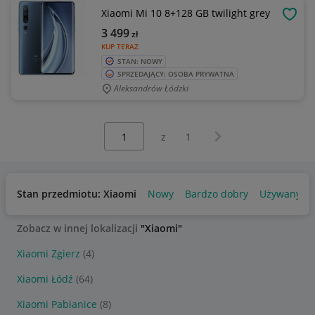
Xiaomi Mi 10 8+128 GB twilight grey
OBSE
3 499
zł
KUP TERAZ
STAN: NOWY
SPRZEDAJĄCY: OSOBA PRYWATNA
Aleksandrów Łódzki
Wybierz stronę:
Następna strona
z
1
Stan przedmiotu: Xiaomi
Nowy
Bardzo dobry
Używany
Zobacz w innej lokalizacji
"Xiaomi"
Xiaomi Zgierz
(4)
Xiaomi Łódź
(64)
Xiaomi Pabianice
(8)