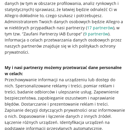
danych (w tym w obszarze profilowania, analiz rynkowych i
statystycznych) sprawiasz, że łatwiej będzie odnaleźć Ci w
Allegro dokładnie to, czego szukasz i potrzebujesz.
Administratorem Twoich danych osobowych będzie Allegro a
w niektórych przypadkach nasi partnerzy (
17
partnerów
), w
tym tzw. “Zaufani Partnerzy IAB Europe” (
9
partnerów
).
Przydatne informacje
Informacja o celach przetwarzania danych osobowych przez
naszych partnerów znajduje się w ich politykach ochrony
prywatności.
Jak to działa
Napisz do nas
My i nasi partnerzy możemy przetwarzać dane personalne
w celach:
Allegro Gadane dla sprzedających
Przechowywanie informacji na urządzeniu lub dostęp do
Allegro Gadane dla kupujących
nich
.
Spersonalizowane reklamy i treści, pomiar reklam i
treści, badanie odbiorców i ulepszanie usług
.
Zapewnienie
Mapa miejscowości
bezpieczeństwa, zapobieganie oszustwom i naprawianie
błędów
.
Dostarczanie i prezentowanie reklam i treści
.
Informacje prawne
Zapisanie decyzji dotyczących prywatności oraz informowanie
o nich
.
Dopasowanie i łączenie danych z innych źródeł
.
Regulamin
Łączenie różnych urządzeń
.
Identyfikacja urządzeń na
podstawie informacji przesyłanych automatycznie
.