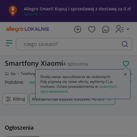
Allegro Smart! Kupuj i sprzedawaj z dostawą za 0 zł
Sprawdź »
Otwórz menu z kategoriami
szukaj
Smartfony Xiaomi
4
ogłoszenia
POL
lektronika
Telefony i Akcesoria
Smartfony i telefony komórkowe
Xiaomi
Zamkn
Dodaj swoje wyszukiwania do ulubionych.
Gdy pojawią się nowe oferty, wyślemy Ci je
Podobne:
xiaomi
xiaomi 17
xiaomi mi tv stick
xiaomi 17 ul
mailowo. Ustaw powiadomienia w
ulubionych
wyszukiwaniach
.
Filtruj
Aleksandrów Łódzki, Łódzkie, +0 km
Ogłoszenia