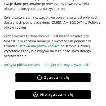
Polityka plików "cookies"
Twoje dane personalne przetwarzamy również w celu
ułatwiania korzystania z naszych stron
Ustawienia plików "cookies"
Cele przetwarzania szczegółowo opisane są w ustawieniach
Udostępnianie lokalizacji
dostępnych pod przyciskiem: “ZMIENIAM ZGODY” i w Polityce
Informacje dla Aktu o Usługach Cyfrowych
plików cookies.
Zgodę wyrażasz dobrowolnie i jest ważna 12 miesięcy.
Pobierz aplikację
Możesz ją w każdym momencie wycofać lub ponowić w
zakładce
Ustawienia plików cookies
na stronie głównej.
Wycofanie zgody nie wpływa na legalność uprzedniego
przetwarzania.
polityka plików cookies
polityka ochrony prywatności
Zgadzam się
Nie zgadzam się
Korzystanie z serwisu oznacza akceptację
regulaminu
.