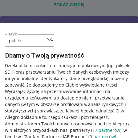
POKAŻ WIĘCEJ
język
Dbamy o Twoją prywatność
Dzięki plikom cookies i technologiom pokrewnym
(np. piksele,
SDK)
oraz przetwarzaniu Twoich danych osobowych
(między
innymi unikalne identyfikatory, dane przeglądarki)
, możemy
zapewnić, że dopasujemy do Ciebie wyświetlane treści.
Wyrażając zgodę na przechowywanie informacji na
urządzeniu końcowym lub dostęp do nich i przetwarzanie
danych (w tym w obszarze profilowania, analiz rynkowych i
statystycznych) sprawiasz, że łatwiej będzie odnaleźć Ci w
Allegro dokładnie to, czego szukasz i potrzebujesz.
Administratorem Twoich danych osobowych będzie Allegro a
w niektórych przypadkach nasi partnerzy (
17
partnerów
), w
Nawigacja
tym tzw. “Zaufani Partnerzy IAB Europe” (
9
partnerów
).