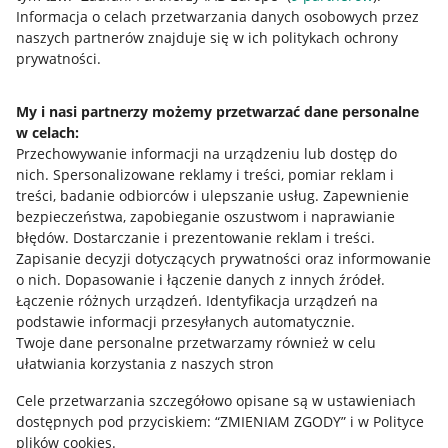
Przydatne informacje
Informacja o celach przetwarzania danych osobowych przez
naszych partnerów znajduje się w ich politykach ochrony
prywatności.
Jak to działa
Napisz do nas
My i nasi partnerzy możemy przetwarzać dane personalne
w celach:
Allegro Gadane dla sprzedających
Przechowywanie informacji na urządzeniu lub dostęp do
Allegro Gadane dla kupujących
nich
.
Spersonalizowane reklamy i treści, pomiar reklam i
treści, badanie odbiorców i ulepszanie usług
.
Zapewnienie
Mapa miejscowości
bezpieczeństwa, zapobieganie oszustwom i naprawianie
błędów
.
Dostarczanie i prezentowanie reklam i treści
.
Informacje prawne
Zapisanie decyzji dotyczących prywatności oraz informowanie
o nich
.
Dopasowanie i łączenie danych z innych źródeł
.
Regulamin
Łączenie różnych urządzeń
.
Identyfikacja urządzeń na
podstawie informacji przesyłanych automatycznie
.
Polityka plików "cookies"
Twoje dane personalne przetwarzamy również w celu
ułatwiania korzystania z naszych stron
Ustawienia plików "cookies"
Cele przetwarzania szczegółowo opisane są w ustawieniach
Udostępnianie lokalizacji
dostępnych pod przyciskiem: “ZMIENIAM ZGODY” i w Polityce
Informacje dla Aktu o Usługach Cyfrowych
plików cookies.