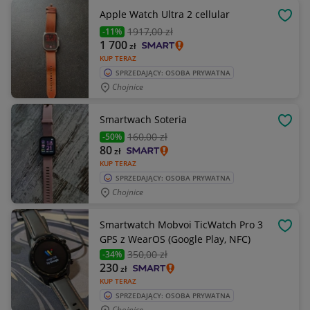
Apple Watch Ultra 2 cellular
OBSE
1917
,00 zł
-11%
1 700
zł
KUP TERAZ
SPRZEDAJĄCY: OSOBA PRYWATNA
Chojnice
Smartwach Soteria
OBSE
160
,00 zł
-50%
80
zł
KUP TERAZ
SPRZEDAJĄCY: OSOBA PRYWATNA
Chojnice
Smartwatch Mobvoi TicWatch Pro 3
OBSE
GPS z WearOS (Google Play, NFC)
350
,00 zł
-34%
230
zł
KUP TERAZ
SPRZEDAJĄCY: OSOBA PRYWATNA
Chojnice