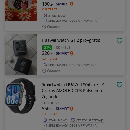
150
zł
KUP TERAZ
STAN: NOWY
SPRZEDAJĄCY: OSOBA PRYWATNA
Chojnice
Huawei watch GT 2 pro+gratis
OBSE
280
,00 zł
-21%
220
zł
KUP TERAZ
SPRZEDAJĄCY: OSOBA PRYWATNA
Chojnice
Smartwatch HUAWEI Watch Fit 4
OBSE
Czarny AMOLED GPS Pulsometr
Zegarek
600
,00 zł
550
zł
KUP TERAZ
STAN: NOWY
CZĘSTO SPRZEDAJE
SPRZEDAJĄCY: OSOBA PRYWATNA