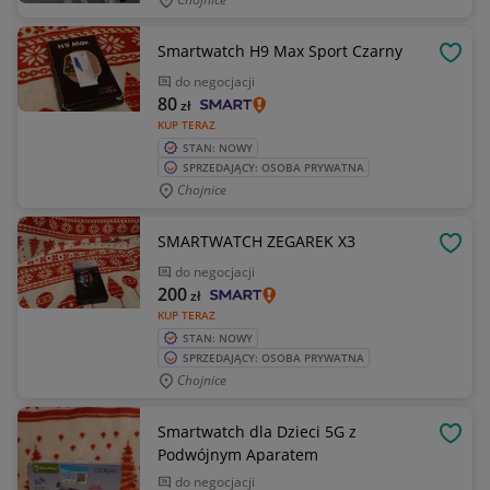
Smartwatch H9 Max Sport Czarny
OBSE
do negocjacji
80
zł
KUP TERAZ
STAN: NOWY
SPRZEDAJĄCY: OSOBA PRYWATNA
Chojnice
SMARTWATCH ZEGAREK X3
OBSE
do negocjacji
200
zł
KUP TERAZ
STAN: NOWY
SPRZEDAJĄCY: OSOBA PRYWATNA
Chojnice
Smartwatch dla Dzieci 5G z
OBSE
Podwójnym Aparatem
do negocjacji