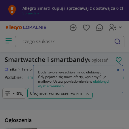
Allegro Smart! Kupuj i sprzedawaj z dostawą za 0 zł
Sprawdź »
Otwórz menu z kategoriami
szukaj
Smartwatche i smartbandy
8
ogłoszeń
POL
Elektronika
Telefony i Akcesoria
Smartwatche i akcesoria
Smartwatche
Zamkn
Dodaj swoje wyszukiwania do ulubionych.
Gdy pojawią się nowe oferty, wyślemy Ci je
Podobne:
smartwatch
smartwatch garmin
smartwatche mę
mailowo. Ustaw powiadomienia w
ulubionych
wyszukiwaniach
.
Filtruj
Chojnice, Pomorskie, +0 km
Ogłoszenia