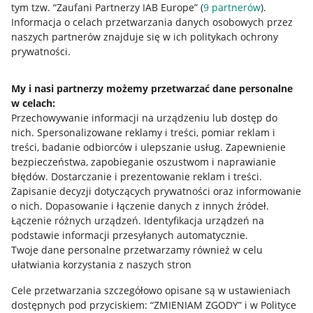
tym tzw. “Zaufani Partnerzy IAB Europe” (
9
partnerów
).
Przydatne informacje
Informacja o celach przetwarzania danych osobowych przez
naszych partnerów znajduje się w ich politykach ochrony
prywatności.
Jak to działa
Napisz do nas
My i nasi partnerzy możemy przetwarzać dane personalne
w celach:
Allegro Gadane dla sprzedających
Przechowywanie informacji na urządzeniu lub dostęp do
Allegro Gadane dla kupujących
nich
.
Spersonalizowane reklamy i treści, pomiar reklam i
treści, badanie odbiorców i ulepszanie usług
.
Zapewnienie
Mapa miejscowości
bezpieczeństwa, zapobieganie oszustwom i naprawianie
błędów
.
Dostarczanie i prezentowanie reklam i treści
.
Informacje prawne
Zapisanie decyzji dotyczących prywatności oraz informowanie
o nich
.
Dopasowanie i łączenie danych z innych źródeł
.
Regulamin
Łączenie różnych urządzeń
.
Identyfikacja urządzeń na
podstawie informacji przesyłanych automatycznie
.
Polityka plików "cookies"
Twoje dane personalne przetwarzamy również w celu
ułatwiania korzystania z naszych stron
Ustawienia plików "cookies"
Cele przetwarzania szczegółowo opisane są w ustawieniach
Udostępnianie lokalizacji
dostępnych pod przyciskiem: “ZMIENIAM ZGODY” i w Polityce