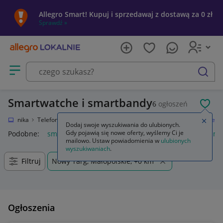
Allegro Smart! Kupuj i sprzedawaj z dostawą za 0 zł
Sprawdź »
Otwórz menu z kategoriami
szukaj
Smartwatche i smartbandy
6
ogłoszeń
POL
Elektronika
Telefony i Akcesoria
Smartwatche i akcesoria
Smartwatche
Zamkn
Dodaj swoje wyszukiwania do ulubionych.
Gdy pojawią się nowe oferty, wyślemy Ci je
Podobne:
smartwatch
smartwatch garmin
smartwatche mę
mailowo. Ustaw powiadomienia w
ulubionych
wyszukiwaniach
.
Filtruj
Nowy Targ, Małopolskie, +0 km
Ogłoszenia