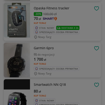
Opaska Fitness tracker
OBSE
100
,00 zł
-30%
70
zł
KUP TERAZ
STAN: NOWY
DOSTAWA 0 ZŁ
SPRZEDAJĄCY: OSOBA PRYWATNA
Nowy Targ
Garmin 6pro
OBSE
do negocjacji
1 700
zł
KUP TERAZ
SPRZEDAJĄCY: OSOBA PRYWATNA
Nowy Targ
Smartwatch NN Q18
OBSE
80
zł
KUP TERAZ
STAN: NOWY
SPRZEDAJĄCY: OSOBA PRYWATNA