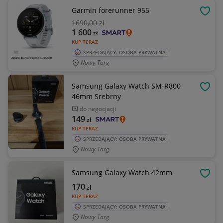
Garmin forerunner 955
OBSE
1690
,00 zł
1 600
zł
KUP TERAZ
SPRZEDAJĄCY: OSOBA PRYWATNA
Nowy Targ
Samsung Galaxy Watch SM-R800
OBSE
46mm Srebrny
do negocjacji
149
zł
KUP TERAZ
SPRZEDAJĄCY: OSOBA PRYWATNA
Nowy Targ
Samsung Galaxy Watch 42mm
OBSE
170
zł
KUP TERAZ
SPRZEDAJĄCY: OSOBA PRYWATNA
Nowy Targ