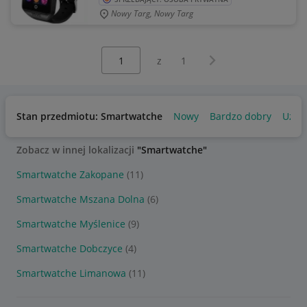
Nowy Targ, Nowy Targ
Wybierz stronę:
Następna strona
z
1
Stan przedmiotu: Smartwatche
Nowy
Bardzo dobry
Używ
Zobacz w innej lokalizacji
"Smartwatche"
Smartwatche Zakopane
(11)
Smartwatche Mszana Dolna
(6)
Smartwatche Myślenice
(9)
Smartwatche Dobczyce
(4)
Smartwatche Limanowa
(11)