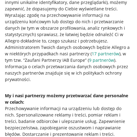
innymi unikalne identyfikatory, dane przeglądarki)
, możemy
zapewnić, że dopasujemy do Ciebie wyświetlane treści.
Wyrażając zgodę na przechowywanie informacji na
urządzeniu końcowym lub dostęp do nich i przetwarzanie
danych (w tym w obszarze profilowania, analiz rynkowych i
statystycznych) sprawiasz, że łatwiej będzie odnaleźć Ci w
Allegro dokładnie to, czego szukasz i potrzebujesz.
Administratorem Twoich danych osobowych będzie Allegro a
w niektórych przypadkach nasi partnerzy (
17
partnerów
), w
tym tzw. “Zaufani Partnerzy IAB Europe” (
9
partnerów
).
Przydatne informacje
Informacja o celach przetwarzania danych osobowych przez
naszych partnerów znajduje się w ich politykach ochrony
prywatności.
Jak to działa
Napisz do nas
My i nasi partnerzy możemy przetwarzać dane personalne
w celach:
Allegro Gadane dla sprzedających
Przechowywanie informacji na urządzeniu lub dostęp do
Allegro Gadane dla kupujących
nich
.
Spersonalizowane reklamy i treści, pomiar reklam i
treści, badanie odbiorców i ulepszanie usług
.
Zapewnienie
Mapa miejscowości
bezpieczeństwa, zapobieganie oszustwom i naprawianie
błędów
.
Dostarczanie i prezentowanie reklam i treści
.