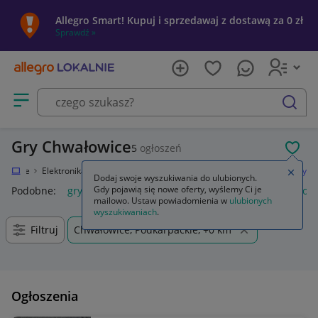
Allegro Smart! Kupuj i sprzedawaj z dostawą za 0 zł
Sprawdź »
Otwórz menu z kategoriami
szukaj
Gry Chwałowice
5
ogłoszeń
POL
Lokalnie
Elektronika
Konsole i automaty
Sony PlayStation 4 (PS4)
Gry
Zamkn
Dodaj swoje wyszukiwania do ulubionych.
Gdy pojawią się nowe oferty, wyślemy Ci je
Podobne:
gry
gry ps5
gry ps4
karty do gry
gry planszow
mailowo. Ustaw powiadomienia w
ulubionych
wyszukiwaniach
.
Filtruj
Chwałowice, Podkarpackie, +0 km
Ogłoszenia