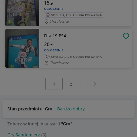
15
zł
OGŁOSZENIE
SPRZEDAJĄCY: OSOBA PRYWATNA
Chwałowice
Fifa 19 PS4
OBSE
20
zł
OGŁOSZENIE
SPRZEDAJĄCY: OSOBA PRYWATNA
Chwałowice
Wybierz stronę:
Następna strona
z
1
Stan przedmiotu: Gry
Bardzo dobry
Zobacz w innej lokalizacji
"Gry"
Gry Sandomierz
(6)