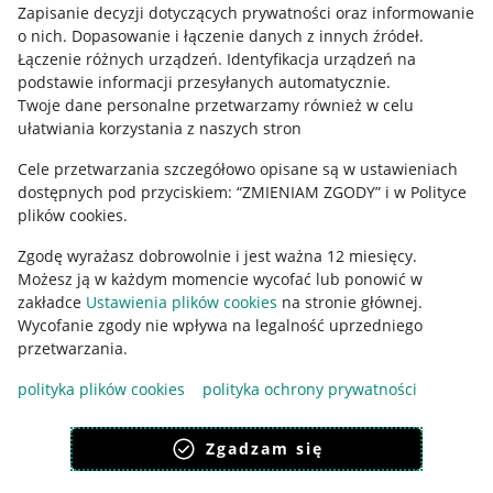
Informacje prawne
Zapisanie decyzji dotyczących prywatności oraz informowanie
o nich
.
Dopasowanie i łączenie danych z innych źródeł
.
Regulamin
Łączenie różnych urządzeń
.
Identyfikacja urządzeń na
podstawie informacji przesyłanych automatycznie
.
Polityka plików "cookies"
Twoje dane personalne przetwarzamy również w celu
ułatwiania korzystania z naszych stron
Ustawienia plików "cookies"
Cele przetwarzania szczegółowo opisane są w ustawieniach
Udostępnianie lokalizacji
dostępnych pod przyciskiem: “ZMIENIAM ZGODY” i w Polityce
Informacje dla Aktu o Usługach Cyfrowych
plików cookies.
Zgodę wyrażasz dobrowolnie i jest ważna 12 miesięcy.
Pobierz aplikację
Możesz ją w każdym momencie wycofać lub ponowić w
zakładce
Ustawienia plików cookies
na stronie głównej.
Wycofanie zgody nie wpływa na legalność uprzedniego
przetwarzania.
polityka plików cookies
polityka ochrony prywatności
Zgadzam się