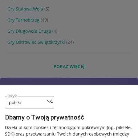
Gry Stalowa Wola
(5)
Gry Tarnobrzeg
(49)
Gry Długowola Druga
(4)
Gry Ostrowiec Świętokrzyski
(24)
POKAŻ WIĘCEJ
język
Dbamy o Twoją prywatność
Dzięki plikom cookies i technologiom pokrewnym
(np. piksele,
SDK)
oraz przetwarzaniu Twoich danych osobowych
(między