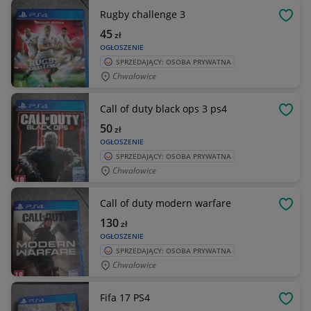
Rugby challenge 3
OBSE
45
zł
OGŁOSZENIE
SPRZEDAJĄCY: OSOBA PRYWATNA
Chwałowice
Call of duty black ops 3 ps4
OBSE
50
zł
OGŁOSZENIE
SPRZEDAJĄCY: OSOBA PRYWATNA
Chwałowice
Call of duty modern warfare
OBSE
130
zł
OGŁOSZENIE
SPRZEDAJĄCY: OSOBA PRYWATNA
Chwałowice
Fifa 17 PS4
OBSE