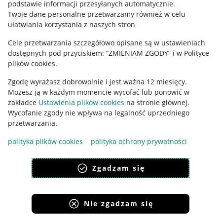
podstawie informacji przesyłanych automatycznie
.
Polityka plików "cookies"
Twoje dane personalne przetwarzamy również w celu
ułatwiania korzystania z naszych stron
Ustawienia plików "cookies"
Cele przetwarzania szczegółowo opisane są w ustawieniach
Udostępnianie lokalizacji
dostępnych pod przyciskiem: “ZMIENIAM ZGODY” i w Polityce
Informacje dla Aktu o Usługach Cyfrowych
plików cookies.
Zgodę wyrażasz dobrowolnie i jest ważna 12 miesięcy.
Pobierz aplikację
Możesz ją w każdym momencie wycofać lub ponowić w
zakładce
Ustawienia plików cookies
na stronie głównej.
Wycofanie zgody nie wpływa na legalność uprzedniego
przetwarzania.
polityka plików cookies
polityka ochrony prywatności
Zgadzam się
Nie zgadzam się
Korzystanie z serwisu oznacza akceptację
regulaminu
.