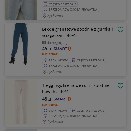
CZĘSTO SPRZEDAJE
SPRZEDAJĄCY: OSOBA PRYWATNA
Pyskowice
Lekkie granatowe spodnie z gumką i
OBSE
ściągaczami 40/42
do negocjacji
45
zł
KUP TERAZ
STAN: NOWY
CZĘSTO SPRZEDAJE
SPRZEDAJĄCY: OSOBA PRYWATNA
Pyskowice
Tregginsy, kremowe rurki, spodnie,
OBSE
bawełna 40/42
45
zł
KUP TERAZ
STAN: NOWY
CZĘSTO SPRZEDAJE
SPRZEDAJĄCY: OSOBA PRYWATNA
Pyskowice