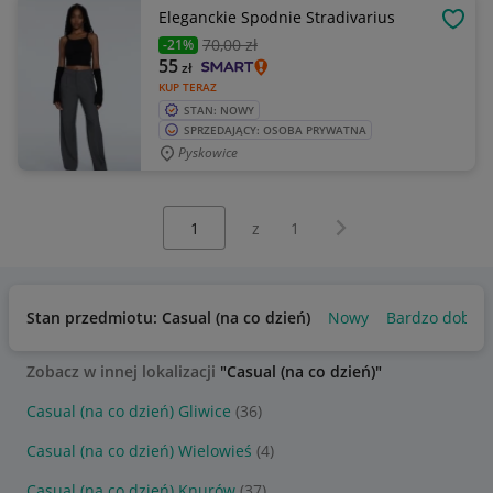
Eleganckie Spodnie Stradivarius
OBSE
70
,00 zł
-21%
55
zł
KUP TERAZ
STAN: NOWY
SPRZEDAJĄCY: OSOBA PRYWATNA
Pyskowice
Wybierz stronę:
Następna strona
z
1
Stan przedmiotu: Casual (na co dzień)
Nowy
Bardzo dobry
Zobacz w innej lokalizacji
"Casual (na co dzień)"
Casual (na co dzień) Gliwice
(36)
Casual (na co dzień) Wielowieś
(4)
Casual (na co dzień) Knurów
(37)