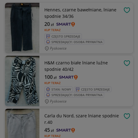
Hennes, czarne bawełniane, lniane
OBSE
spodnie 34/36
20
zł
KUP TERAZ
CZĘSTO SPRZEDAJE
SPRZEDAJĄCY: OSOBA PRYWATNA
Pyskowice
H&M czarno białe lniane luźne
OBSE
spodnie 40/42
100
zł
KUP TERAZ
STAN: NOWY
CZĘSTO SPRZEDAJE
SPRZEDAJĄCY: OSOBA PRYWATNA
Pyskowice
Carla du Nord, szare lniane spodnie
OBSE
r.40
45
zł
KUP TERAZ