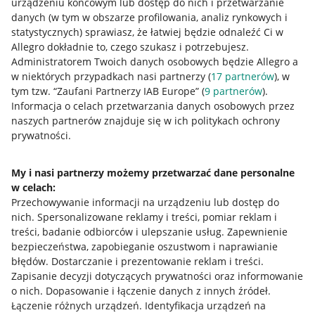
urządzeniu końcowym lub dostęp do nich i przetwarzanie
danych (w tym w obszarze profilowania, analiz rynkowych i
statystycznych) sprawiasz, że łatwiej będzie odnaleźć Ci w
Allegro dokładnie to, czego szukasz i potrzebujesz.
Administratorem Twoich danych osobowych będzie Allegro a
w niektórych przypadkach nasi partnerzy (
17
partnerów
), w
tym tzw. “Zaufani Partnerzy IAB Europe” (
9
partnerów
).
Przydatne informacje
Informacja o celach przetwarzania danych osobowych przez
naszych partnerów znajduje się w ich politykach ochrony
prywatności.
Jak to działa
Napisz do nas
My i nasi partnerzy możemy przetwarzać dane personalne
w celach:
Allegro Gadane dla sprzedających
Przechowywanie informacji na urządzeniu lub dostęp do
Allegro Gadane dla kupujących
nich
.
Spersonalizowane reklamy i treści, pomiar reklam i
treści, badanie odbiorców i ulepszanie usług
.
Zapewnienie
Mapa miejscowości
bezpieczeństwa, zapobieganie oszustwom i naprawianie
błędów
.
Dostarczanie i prezentowanie reklam i treści
.
Informacje prawne
Zapisanie decyzji dotyczących prywatności oraz informowanie
o nich
.
Dopasowanie i łączenie danych z innych źródeł
.
Regulamin
Łączenie różnych urządzeń
.
Identyfikacja urządzeń na