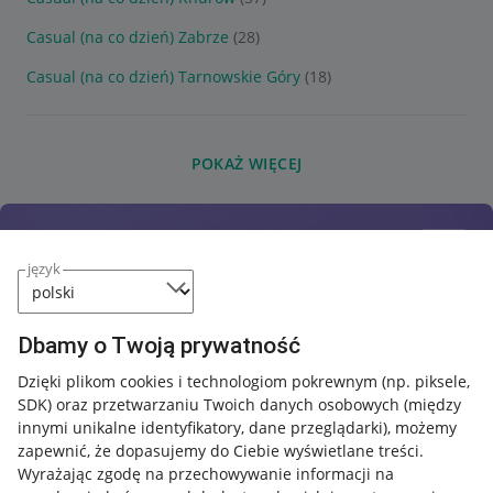
Casual (na co dzień) Zabrze
(28)
Casual (na co dzień) Tarnowskie Góry
(18)
POKAŻ WIĘCEJ
język
Dbamy o Twoją prywatność
Dzięki plikom cookies i technologiom pokrewnym
(np. piksele,
SDK)
oraz przetwarzaniu Twoich danych osobowych
(między
innymi unikalne identyfikatory, dane przeglądarki)
, możemy
zapewnić, że dopasujemy do Ciebie wyświetlane treści.
Wyrażając zgodę na przechowywanie informacji na