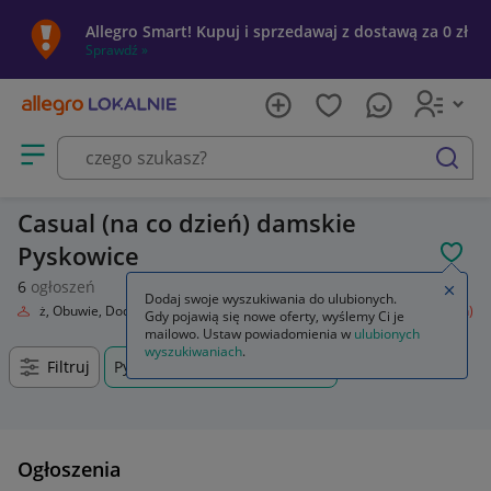
Allegro Smart! Kupuj i sprzedawaj z dostawą za 0 zł
Sprawdź »
Otwórz menu z kategoriami
szukaj
Casual (na co dzień) damskie
Pyskowice
POL
6
ogłoszeń
Zamkn
Dodaj swoje wyszukiwania do ulubionych.
Odzież, Obuwie, Dodatki
Odzież damska
Spodnie
Casual (na co dzień)
Gdy pojawią się nowe oferty, wyślemy Ci je
mailowo. Ustaw powiadomienia w
ulubionych
wyszukiwaniach
.
Filtruj
Pyskowice, Śląskie, +0 km
Ogłoszenia