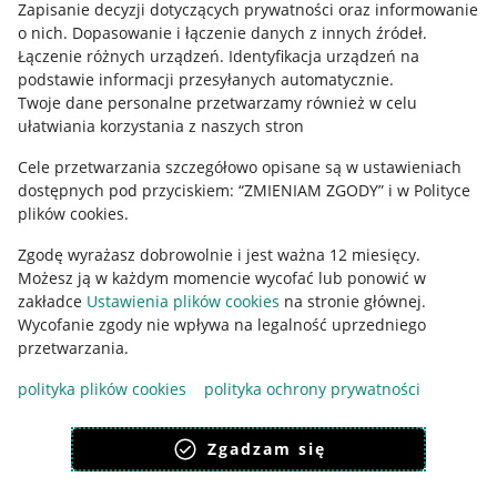
Informacje prawne
Zapisanie decyzji dotyczących prywatności oraz informowanie
o nich
.
Dopasowanie i łączenie danych z innych źródeł
.
Regulamin
Łączenie różnych urządzeń
.
Identyfikacja urządzeń na
podstawie informacji przesyłanych automatycznie
.
Polityka plików "cookies"
Twoje dane personalne przetwarzamy również w celu
ułatwiania korzystania z naszych stron
Ustawienia plików "cookies"
Cele przetwarzania szczegółowo opisane są w ustawieniach
Udostępnianie lokalizacji
dostępnych pod przyciskiem: “ZMIENIAM ZGODY” i w Polityce
Informacje dla Aktu o Usługach Cyfrowych
plików cookies.
Zgodę wyrażasz dobrowolnie i jest ważna 12 miesięcy.
Pobierz aplikację
Możesz ją w każdym momencie wycofać lub ponowić w
zakładce
Ustawienia plików cookies
na stronie głównej.
Wycofanie zgody nie wpływa na legalność uprzedniego
przetwarzania.
polityka plików cookies
polityka ochrony prywatności
Zgadzam się