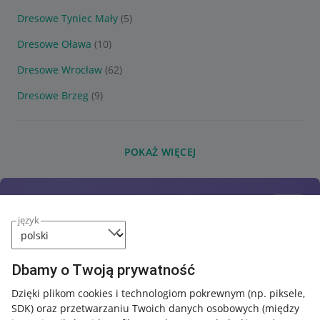
Dresowe Tyniec Mały
(5)
Dresowe Oława
(10)
Dresowe Wrocław
(62)
Dresowe Brzeg
(9)
POKAŻ WIĘCEJ
język
Dbamy o Twoją prywatność
Dzięki plikom cookies i technologiom pokrewnym
(np. piksele,
SDK)
oraz przetwarzaniu Twoich danych osobowych
(między