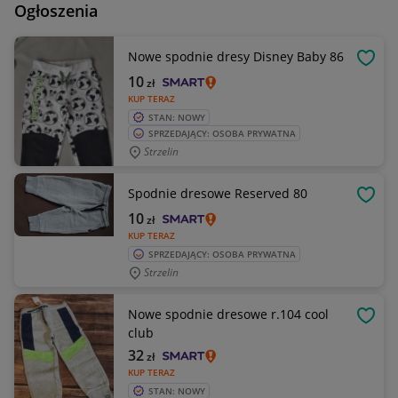
Ogłoszenia
Nowe spodnie dresy Disney Baby 86
OBSE
10
zł
KUP TERAZ
STAN: NOWY
SPRZEDAJĄCY: OSOBA PRYWATNA
Strzelin
Spodnie dresowe Reserved 80
OBSE
10
zł
KUP TERAZ
SPRZEDAJĄCY: OSOBA PRYWATNA
Strzelin
Nowe spodnie dresowe r.104 cool
OBSE
club
32
zł
KUP TERAZ
STAN: NOWY