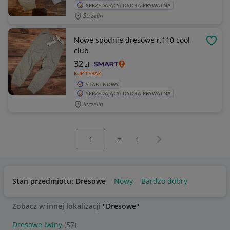
SPRZEDAJĄCY: OSOBA PRYWATNA
Strzelin
Nowe spodnie dresowe r.110 cool
OBSE
club
32
zł
KUP TERAZ
STAN: NOWY
SPRZEDAJĄCY: OSOBA PRYWATNA
Strzelin
Wybierz stronę:
Następna strona
z
1
Stan przedmiotu: Dresowe
Nowy
Bardzo dobry
Zobacz w innej lokalizacji
"Dresowe"
Dresowe Iwiny
(57)