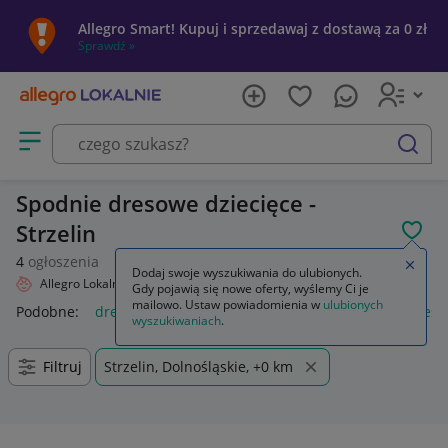
Allegro Smart! Kupuj i sprzedawaj z dostawą za 0 zł
Sprawdź »
Otwórz menu z kategoriami
szukaj
Spodnie dresowe dziecięce -
Strzelin
POL
4
ogłoszenia
Zamkn
Dodaj swoje wyszukiwania do ulubionych.
Allegro Lokalnie
Dziecko
Odzież
Spodnie
Dresowe
Gdy pojawią się nowe oferty, wyślemy Ci je
mailowo. Ustaw powiadomienia w
ulubionych
Podobne:
dresowe
spodnie dresowe męskie
spodnie dres
wyszukiwaniach
.
Filtruj
Strzelin, Dolnośląskie, +0 km