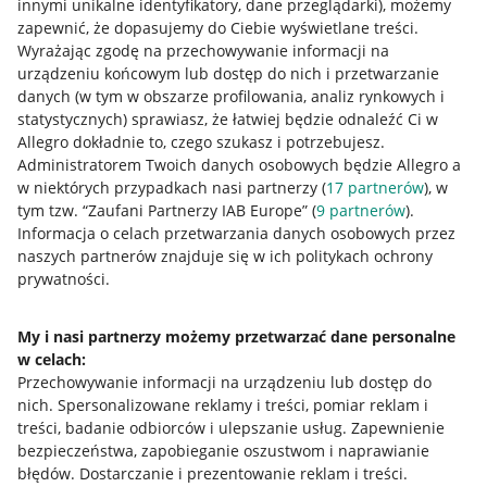
innymi unikalne identyfikatory, dane przeglądarki)
, możemy
zapewnić, że dopasujemy do Ciebie wyświetlane treści.
Wyrażając zgodę na przechowywanie informacji na
urządzeniu końcowym lub dostęp do nich i przetwarzanie
danych (w tym w obszarze profilowania, analiz rynkowych i
statystycznych) sprawiasz, że łatwiej będzie odnaleźć Ci w
Allegro dokładnie to, czego szukasz i potrzebujesz.
Administratorem Twoich danych osobowych będzie Allegro a
w niektórych przypadkach nasi partnerzy (
17
partnerów
), w
tym tzw. “Zaufani Partnerzy IAB Europe” (
9
partnerów
).
Przydatne informacje
Informacja o celach przetwarzania danych osobowych przez
naszych partnerów znajduje się w ich politykach ochrony
prywatności.
Jak to działa
Napisz do nas
My i nasi partnerzy możemy przetwarzać dane personalne
w celach:
Allegro Gadane dla sprzedających
Przechowywanie informacji na urządzeniu lub dostęp do
Allegro Gadane dla kupujących
nich
.
Spersonalizowane reklamy i treści, pomiar reklam i
treści, badanie odbiorców i ulepszanie usług
.
Zapewnienie
Mapa miejscowości
bezpieczeństwa, zapobieganie oszustwom i naprawianie
błędów
.
Dostarczanie i prezentowanie reklam i treści
.