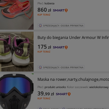
Płeć:
kobieta
860
zł
KUP TERAZ
SPRZEDAJĄCY: OSOBA PRYWATNA
Buty do biegania Under Armour W Infin
175
zł
KUP TERAZ
SPRZEDAJĄCY: OSOBA PRYWATNA
Maska na rower,narty,chulajnoge,moto
Płeć:
produkt uniseks
Kolor soczewek:
wielokolorowy 
39
,99
zł
KUP TERAZ