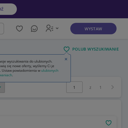
DŹ
WYSTAW
kaj
POLUB WYSZUKIWANIE
Zamknij wskazówkę
oje wyszukiwania do ulubionych.
wią się nowe oferty, wyślemy Ci je
. Ustaw powiadomienia w
ulubionych
waniach
.
Wybierz stronę:
Następna 
z
1
OBSERWU