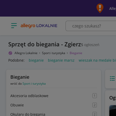
All
Otwórz menu z kategoriami
Sprzęt do biegania - Zgierz
5
ogłoszeń
Allegro Lokalnie
Sport i turystyka
Bieganie
Podobne:
bieganie
bieganie marsz
wieszak na medale b
Bieganie
Wido
wróć do
Sport i turystyka
Akcesoria odblaskowe
1
Og
Obuwie
2
Okulary do biegania
2