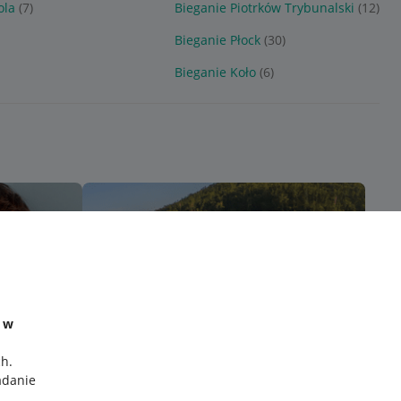
ola
(7)
Bieganie Piotrków Trybunalski
(12)
Bieganie Płock
(30)
Bieganie Koło
(6)
e w
ch
.
adanie