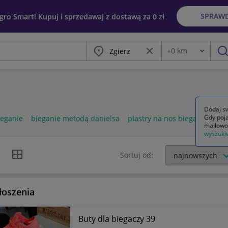
SPRAW
egro Smart! Kupuj i sprzedawaj z dostawą za 0 zł
Miasto
Wyczyść frazę
+
0
km
Odległość
szu
Dodaj sw
Gdy poja
ieganie
bieganie metodą danielsa
plastry na nos bieganie
mailowo
wyszuki
k listy
Widok siatki
Sortuj od:
łoszenia
Buty dla biegaczy 39