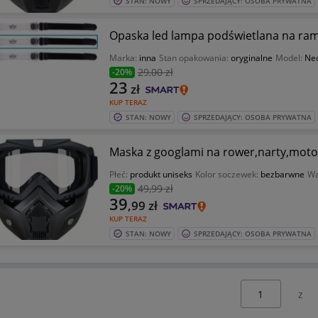
STAN: NOWY
SPRZEDAJĄCY: OSOBA PRYWATNA
Opaska led lampa podświetlana na ram
Marka:
inna
Stan opakowania:
oryginalne
Model:
Ne
29
,00 zł
-20%
23
zł
KUP TERAZ
STAN: NOWY
SPRZEDAJĄCY: OSOBA PRYWATNA
Maska z googlami na rower,narty,motor,
Płeć:
produkt uniseks
Kolor soczewek:
bezbarwne
Wa
49
,99 zł
-20%
39
,99
zł
KUP TERAZ
STAN: NOWY
SPRZEDAJĄCY: OSOBA PRYWATNA
Wybierz stronę: