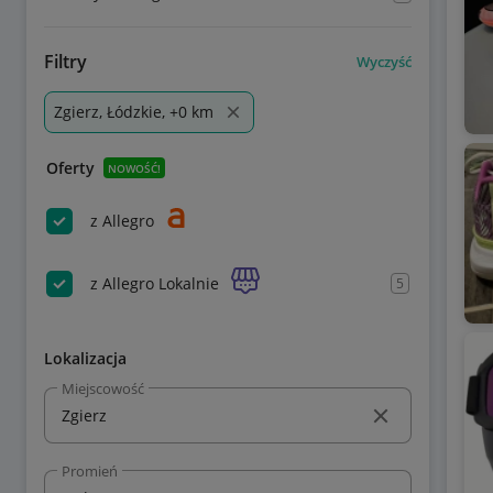
Filtry
Wyczyść
Zgierz, Łódzkie, +0 km
Oferty
NOWOŚĆ!
z Allegro
z Allegro Lokalnie
5
Lokalizacja
Miejscowość
Promień