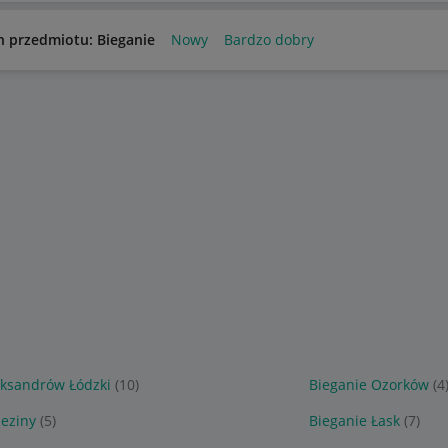
n przedmiotu: Bieganie
Nowy
Bardzo dobry
eksandrów Łódzki
(10)
Bieganie Ozorków
(4
zeziny
(5)
Bieganie Łask
(7)