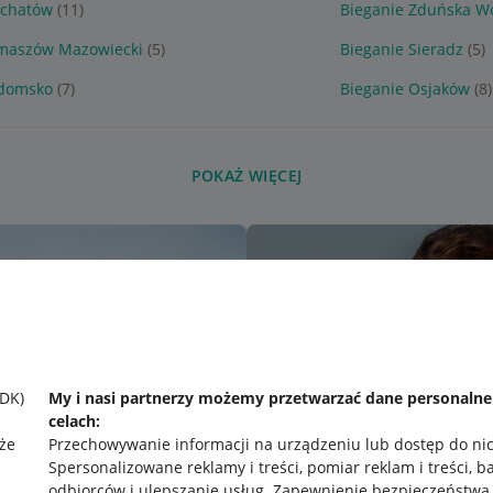
łchatów
(11)
Bieganie Zduńska W
omaszów Mazowiecki
(5)
Bieganie Sieradz
(5)
adomsko
(7)
Bieganie Osjaków
(8)
POKAŻ WIĘCEJ
SDK)
My i nasi partnerzy możemy przetwarzać dane personaln
celach:
że
Przechowywanie informacji na urządzeniu lub dostęp do ni
Spersonalizowane reklamy i treści, pomiar reklam i treści, b
odbiorców i ulepszanie usług
.
Zapewnienie bezpieczeństwa,