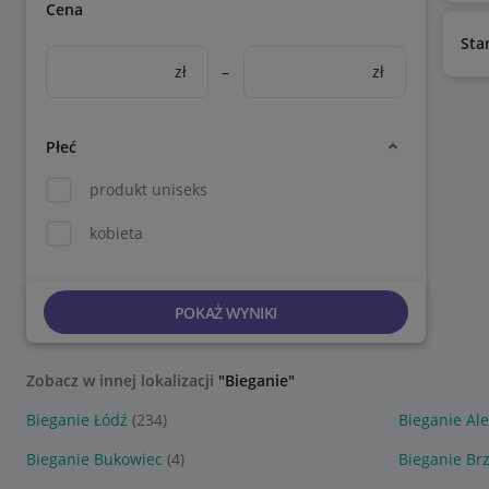
Cena
Sta
zł
–
zł
Płeć
produkt uniseks
kobieta
POKAŻ WYNIKI
Zobacz w innej lokalizacji
"Bieganie"
Bieganie Łódź
(234)
Bieganie Al
Bieganie Bukowiec
(4)
Bieganie Br