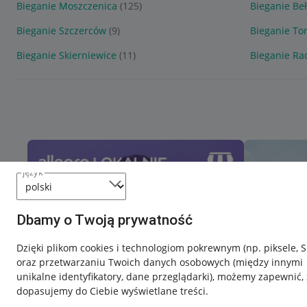
Bieganie Moszczenica
(125)
Bieganie Be
Bieganie Szczerców
(9)
Bieganie T
Bieganie Skierniewice
(11)
Bieganie R
język
Dbamy o Twoją prywatność
Dzięki plikom cookies i technologiom pokrewnym
(np. piksele, 
oraz przetwarzaniu Twoich danych osobowych
(między innymi
unikalne identyfikatory, dane przeglądarki)
, możemy zapewnić, 
dopasujemy do Ciebie wyświetlane treści.