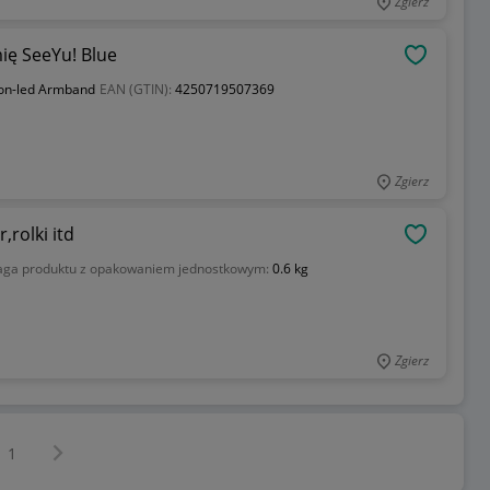
Zgierz
ię SeeYu! Blue
OBSERWU
on-led Armband
EAN (GTIN):
4250719507369
Zgierz
rolki itd
OBSERWU
ga produktu z opakowaniem jednostkowym:
0.6 kg
Zgierz
Następna strona
z
1