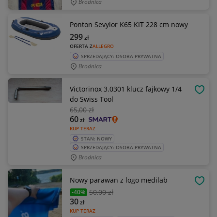
Brodnica
Ponton Sevylor K65 KIT 228 cm nowy
299
zł
OFERTA Z
ALLEGRO
SPRZEDAJĄCY: OSOBA PRYWATNA
Brodnica
Victorinox 3.0301 klucz fajkowy 1/4
OBSE
do Swiss Tool
65
,00 zł
60
zł
KUP TERAZ
STAN: NOWY
SPRZEDAJĄCY: OSOBA PRYWATNA
Brodnica
Nowy parawan z logo medilab
OBSE
50
,00 zł
-40%
30
zł
KUP TERAZ