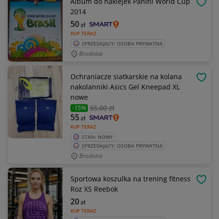
Album do naklejek Panini World Cup
OBSE
2014
50
zł
KUP TERAZ
SPRZEDAJĄCY: OSOBA PRYWATNA
Brodnica
Ochraniacze siatkarskie na kolana
OBSE
nakolanniki Asics Gel Kneepad XL
nowe
65
,00 zł
-15%
55
zł
KUP TERAZ
STAN: NOWY
SPRZEDAJĄCY: OSOBA PRYWATNA
Brodnica
Sportowa koszulka na trening fitness
OBSE
Roz XS Reebok
20
zł
KUP TERAZ