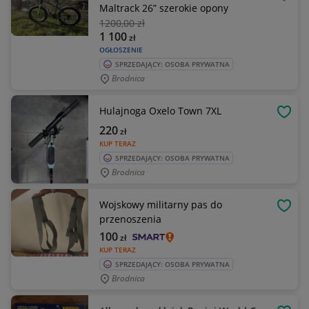
OBSE
Maltrack 26” szerokie opony
1200
,00 zł
1 100
zł
OGŁOSZENIE
SPRZEDAJĄCY: OSOBA PRYWATNA
Brodnica
Hulajnoga Oxelo Town 7XL
OBSE
220
zł
KUP TERAZ
SPRZEDAJĄCY: OSOBA PRYWATNA
Brodnica
Wojskowy militarny pas do
OBSE
przenoszenia
100
zł
KUP TERAZ
SPRZEDAJĄCY: OSOBA PRYWATNA
Brodnica